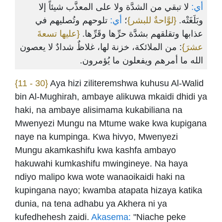
أي:
لا تبقي من الشدَّة ولا على المعذَّب شيئاً إلا
وبَلَغَتْه.
{لوَّاحةٌ للبشر}
؛
أي:
تلوحهم وتُصليهم في
عذابها وتقلقهم بشدَّة حرِّها وقَرِّها.
{عليها تسعةَ
عشرَ}
: من الملائكة، خزنة لها، غلاظٌ شدادٌ لا يعصون
الله ما أمرهم ويفعلون ما يُؤمرون.
{11 - 30}
Aya hizi ziliteremshwa kuhusu Al-Walid
bin Al-Mughirah, ambaye alikuwa mkaidi dhidi ya
haki, na ambaye alisimama kukabiliana na
Mwenyezi Mungu na Mtume wake kwa kupigana
naye na kumpinga. Kwa hivyo, Mwenyezi
Mungu akamkashifu kwa kashfa ambayo
hakuwahi kumkashifu mwingineye. Na haya
ndiyo malipo kwa wote wanaoikaidi haki na
kupingana nayo; kwamba atapata hizaya katika
dunia, na tena adhabu ya Akhera ni ya
kufedhehesh zaidi.
Akasema:
"Niache peke