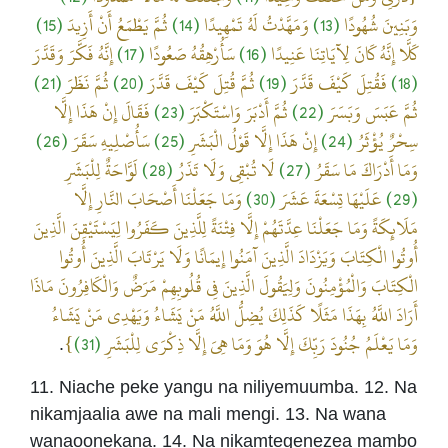
(15)
ثُمَّ يَطْمَعُ أَنْ أَزِيدَ
(14)
وَمَهَّدْتُ لَهُ تَمْهِيدًا
(13)
وَبَنِينَ شُهُودًا
إِنَّهُ فَكَّرَ وَقَدَّرَ
(17)
سَأُرْهِقُهُ صَعُودًا
(16)
كَلَّا إِنَّهُ كَانَ لِآيَاتِنَا عَنِيدًا
(21)
ثُمَّ نَظَرَ
(20)
ثُمَّ قُتِلَ كَيْفَ قَدَّرَ
(19)
فَقُتِلَ كَيْفَ قَدَّرَ
(18)
فَقَالَ إِنْ هَذَا إِلَّا
(23)
ثُمَّ أَدْبَرَ وَاسْتَكْبَرَ
(22)
ثُمَّ عَبَسَ وَبَسَرَ
(26)
سَأُصْلِيهِ سَقَرَ
(25)
إِنْ هَذَا إِلَّا قَوْلُ الْبَشَرِ
(24)
سِحْرٌ يُؤْثَرُ
لَوَّاحَةٌ لِلْبَشَرِ
(28)
لَا تُبْقِي وَلَا تَذَرُ
(27)
وَمَا أَدْرَاكَ مَا سَقَرُ
وَمَا جَعَلْنَا أَصْحَابَ النَّارِ إِلَّا
(30)
عَلَيْهَا تِسْعَةَ عَشَرَ
(29)
مَلَائِكَةً وَمَا جَعَلْنَا عِدَّتَهُمْ إِلَّا فِتْنَةً لِلَّذِينَ كَفَرُوا لِيَسْتَيْقِنَ الَّذِينَ
أُوتُوا الْكِتَابَ وَيَزْدَادَ الَّذِينَ آمَنُوا إِيمَانًا وَلَا يَرْتَابَ الَّذِينَ أُوتُوا
الْكِتَابَ وَالْمُؤْمِنُونَ وَلِيَقُولَ الَّذِينَ فِي قُلُوبِهِمْ مَرَضٌ وَالْكَافِرُونَ مَاذَا
أَرَادَ اللَّهُ بِهَذَا مَثَلًا كَذَلِكَ يُضِلُّ اللَّهُ مَنْ يَشَاءُ وَيَهْدِي مَنْ يَشَاءُ
}
(31)
وَمَا يَعْلَمُ جُنُودَ رَبِّكَ إِلَّا هُوَ وَمَا هِيَ إِلَّا ذِكْرَى لِلْبَشَرِ
.
11. Niache peke yangu na niliyemuumba. 12. Na
nikamjaalia awe na mali mengi. 13. Na wana
wanaoonekana. 14. Na nikamtegenezea mambo