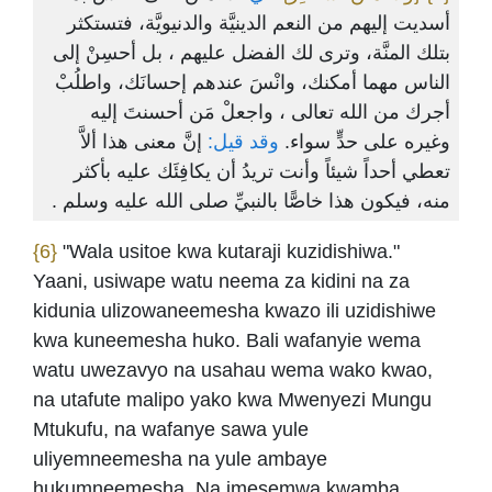
أسديت إليهم من النعم الدينيَّة والدنيويَّة، فتستكثر
بتلك المنَّة، وترى لك الفضل عليهم ، بل أحسِنْ إلى
الناس مهما أمكنك، وانْسَ عندهم إحسانَك، واطلُبْ
أجرك من الله تعالى ، واجعلْ مَن أحسنتَ إليه
وغيره على حدٍّ سواء.
وقد قيل:
إنَّ معنى هذا ألاَّ
تعطي أحداً شيئاً وأنت تريدُ أن يكافِئَك عليه بأكثر
منه، فيكون هذا خاصًّا بالنبيِّ صلى الله عليه وسلم .
{6}
"Wala usitoe kwa kutaraji kuzidishiwa."
Yaani, usiwape watu neema za kidini na za
kidunia ulizowaneemesha kwazo ili uzidishiwe
kwa kuneemesha huko. Bali wafanyie wema
watu uwezavyo na usahau wema wako kwao,
na utafute malipo yako kwa Mwenyezi Mungu
Mtukufu, na wafanye sawa yule
uliyemneemesha na yule ambaye
hukumneemesha. Na imesemwa kwamba