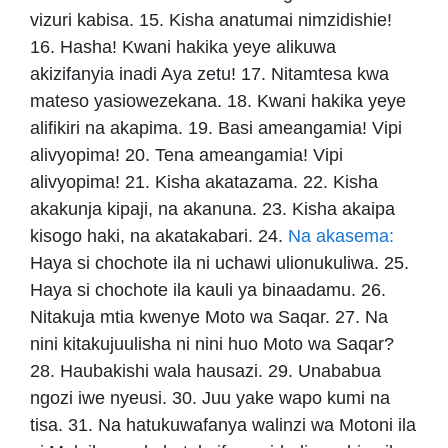
vizuri kabisa. 15. Kisha anatumai nimzidishie!
16. Hasha! Kwani hakika yeye alikuwa
akizifanyia inadi Aya zetu! 17. Nitamtesa kwa
mateso yasiowezekana. 18. Kwani hakika yeye
alifikiri na akapima. 19. Basi ameangamia! Vipi
alivyopima! 20. Tena ameangamia! Vipi
alivyopima! 21. Kisha akatazama. 22. Kisha
akakunja kipaji, na akanuna. 23. Kisha akaipa
kisogo haki, na akatakabari. 24.
Na akasema:
Haya si chochote ila ni uchawi ulionukuliwa. 25.
Haya si chochote ila kauli ya binaadamu. 26.
Nitakuja mtia kwenye Moto wa Saqar. 27. Na
nini kitakujuulisha ni nini huo Moto wa Saqar?
28. Haubakishi wala hausazi. 29. Unababua
ngozi iwe nyeusi. 30. Juu yake wapo kumi na
tisa. 31. Na hatukuwafanya walinzi wa Motoni ila