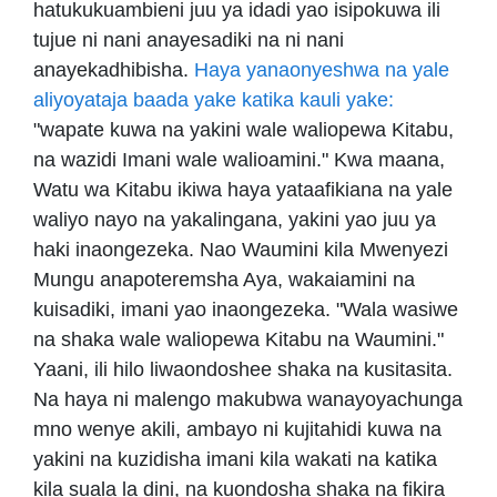
hatukukuambieni juu ya idadi yao isipokuwa ili
tujue ni nani anayesadiki na ni nani
anayekadhibisha.
Haya yanaonyeshwa na yale
aliyoyataja baada yake katika kauli yake:
"wapate kuwa na yakini wale waliopewa Kitabu,
na wazidi Imani wale walioamini." Kwa maana,
Watu wa Kitabu ikiwa haya yataafikiana na yale
waliyo nayo na yakalingana, yakini yao juu ya
haki inaongezeka. Nao Waumini kila Mwenyezi
Mungu anapoteremsha Aya, wakaiamini na
kuisadiki, imani yao inaongezeka. "Wala wasiwe
na shaka wale waliopewa Kitabu na Waumini."
Yaani, ili hilo liwaondoshee shaka na kusitasita.
Na haya ni malengo makubwa wanayoyachunga
mno wenye akili, ambayo ni kujitahidi kuwa na
yakini na kuzidisha imani kila wakati na katika
kila suala la dini, na kuondosha shaka na fikira