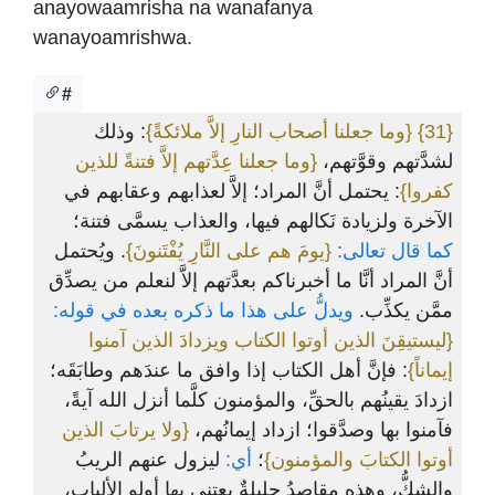
anayowaamrisha na wanafanya
wanayoamrishwa.
#
: وذلك
{وما جعلنا أصحاب النارِ إلاَّ ملائكةً}
{31}
لشدَّتهم وقوَّتهم،
{وما جعلنا عِدَّتهم إلاَّ فتنةً للذين
كفروا}
: يحتمل أنَّ المراد؛ إلاَّ لعذابهم وعقابهم في
الآخرة ولزيادة نَكالهم فيها، والعذاب يسمَّى فتنة؛
كما قال تعالى:
{يومَ هم على النَّارِ يُفْتَنونَ}
. ويُحتمل
أنَّ المراد أنَّا ما أخبرناكم بعدَّتهم إلاَّ لنعلم من يصدِّق
ممَّن يكذِّب.
ويدلُّ على هذا ما ذكره بعده في قوله:
{ليستيقِنَ الذين أوتوا الكتاب ويزدادَ الذين آمنوا
إيماناً}
: فإنَّ أهل الكتاب إذا وافق ما عندَهم وطابَقَه؛
ازدادَ يقينُهم بالحقِّ، والمؤمنون كلَّما أنزل الله آيةً،
فآمنوا بها وصدَّقوا؛ ازداد إيمانُهم،
{ولا يرتابَ الذين
أوتوا الكتابَ والمؤمنون}
؛
أي:
ليزول عنهم الريبُ
والشكُّ، وهذه مقاصدُ جليلةٌ يعتني بها أولو الألباب،