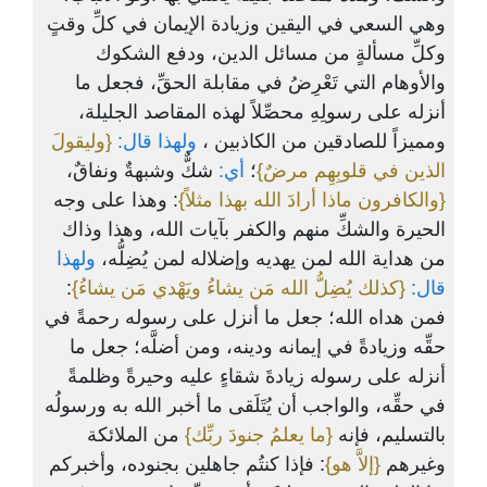
وهي السعي في اليقين وزيادة الإيمان في كلِّ وقتٍ
وكلِّ مسألةٍ من مسائل الدين، ودفع الشكوك
والأوهام التي تَعْرِضُ في مقابلة الحقِّ، فجعل ما
أنزله على رسولِهِ محصِّلاً لهذه المقاصد الجليلة،
ومميزاً للصادقين من الكاذبين ،
ولهذا قال:
{وليقولَ
الذين في قلوبِهِم مرضٌ}
؛
أي:
شكٌّ وشبهةٌ ونفاقٌ،
{والكافرون ماذا أرادَ الله بهذا مثلاً}
: وهذا على وجه
الحيرة والشكِّ منهم والكفر بآيات الله، وهذا وذاك
من هداية الله لمن يهديه وإضلاله لمن يُضِلُّه،
ولهذا
:
{كذلك يُضِلُّ الله مَن يشاءُ ويَهْدي مَن يشاءُ}
قال:
فمن هداه الله؛ جعل ما أنزل على رسوله رحمةً في
حقِّه وزيادةً في إيمانه ودينه، ومن أضلَّه؛ جعل ما
أنزله على رسوله زيادةَ شقاءٍ عليه وحيرةً وظلمةً
في حقِّه، والواجب أن يُتَلَقى ما أخبر الله به ورسولُه
بالتسليم، فإنه
{ما يعلمُ جنودَ ربِّك}
من الملائكة
وغيرهم
{إلاَّ هو}
: فإذا كنتُم جاهلين بجنوده، وأخبركم