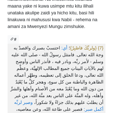
maana yake ni kuwa usimpe mtu kitu ilihali
unataka akulipe zaidi ya hicho kitu, basi hili
linakuwa ni mahususi kwa Nabii - rehema na
amani za Mwenyezi Mungu zimshukie.
#
احتسبْ بصبرك واقصدْ به
أي:
؛
{ولربِّكَ فاصْبِرْ}
{7}
وجهَ الله تعالى. فامتثل رسولُ الله - صلى الله عليه
وسلم - لأمر ربِّه، وبادر فيه ، فأنذر الناس وأوضح
لهم بالآياتِ البيناتِ جميع المطالب الإلهيَّة، وعظَّم
الله تعالى، ودعا الخلق إلى تعظيمه، وطهَّر أعماله
الظاهرة والباطنة من كل سوءٍ، وهجر كلَّ ما يُعْبَدُ
من دون الله وما يُعْبَدُ معه من الأصنام وأهلها والشرِّ
وأهله، وله المنَّة على الناس بعد منَّة الله، من غير
أن يطلبَ عليهم بذلك جزاءً ولا شكوراً،
وصبر لربِّه
أكمل صبر:
فصبر على طاعة الله، وعن معاصيه،