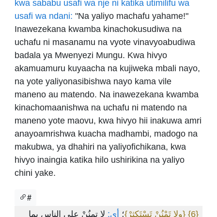
kwa sababu usafi wa nje ni katika utimilifu wa
usafi wa ndani:
"Na yaliyo machafu yahame!"
Inawezekana kwamba kinachokusudiwa na
uchafu ni masanamu na vyote vinavyoabudiwa
badala ya Mwenyezi Mungu. Kwa hivyo
akamuamuru kuyaacha na kujiweka mbali nayo,
na yote yaliyonasibishwa nayo kama vile
maneno au matendo. Na inawezekana kwamba
kinachomaanishwa na uchafu ni matendo na
maneno yote maovu, kwa hivyo hii inakuwa amri
anayoamrishwa kuacha madhambi, madogo na
makubwa, ya dhahiri na yaliyofichikana, kwa
hivyo inaingia katika hilo ushirikina na yaliyo
chini yake.
#
لا تمنُنْ على الناس بما
أي:
؛
{ولا تَمْنُنْ تَسْتَكثِرْ}
{6}