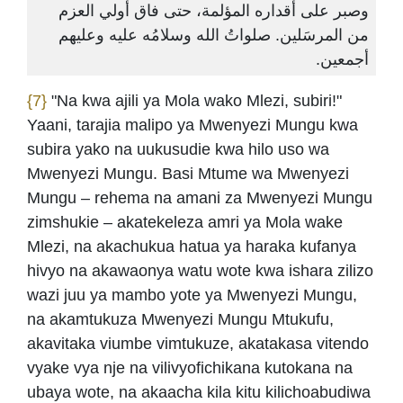
وصبر على أقداره المؤلمة، حتى فاق أولي العزم
من المرسَلين. صلواتُ الله وسلامُه عليه وعليهم
أجمعين.
{7}
"Na kwa ajili ya Mola wako Mlezi, subiri!"
Yaani, tarajia malipo ya Mwenyezi Mungu kwa
subira yako na uukusudie kwa hilo uso wa
Mwenyezi Mungu. Basi Mtume wa Mwenyezi
Mungu – rehema na amani za Mwenyezi Mungu
zimshukie – akatekeleza amri ya Mola wake
Mlezi, na akachukua hatua ya haraka kufanya
hivyo na akawaonya watu wote kwa ishara zilizo
wazi juu ya mambo yote ya Mwenyezi Mungu,
na akamtukuza Mwenyezi Mungu Mtukufu,
akavitaka viumbe vimtukuze, akatakasa vitendo
vyake vya nje na vilivyofichikana kutokana na
ubaya wote, na akaacha kila kitu kilichoabudiwa