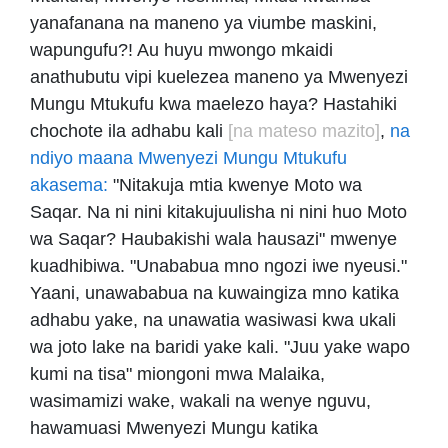
yanafanana na maneno ya viumbe maskini,
wapungufu?! Au huyu mwongo mkaidi
anathubutu vipi kuelezea maneno ya Mwenyezi
Mungu Mtukufu kwa maelezo haya? Hastahiki
chochote ila adhabu kali
[na mateso mazito]
,
na
ndiyo maana Mwenyezi Mungu Mtukufu
akasema:
"Nitakuja mtia kwenye Moto wa
Saqar. Na ni nini kitakujuulisha ni nini huo Moto
wa Saqar? Haubakishi wala hausazi" mwenye
kuadhibiwa. "Unababua mno ngozi iwe nyeusi."
Yaani, unawababua na kuwaingiza mno katika
adhabu yake, na unawatia wasiwasi kwa ukali
wa joto lake na baridi yake kali. "Juu yake wapo
kumi na tisa" miongoni mwa Malaika,
wasimamizi wake, wakali na wenye nguvu,
hawamuasi Mwenyezi Mungu katika