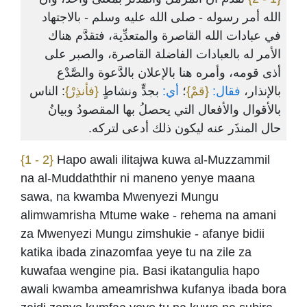
الله أمر رسوله - صلى الله عليه وسلم - بالاجتهاد
في عبادات الله القاصرة والمتعدِّية، فتقدَّم هناك
الأمر له بالعبادات الفاضلة القاصرة، والصبر على
أذى قومه، وأمره هنا بالإعلان بالدَّعوة والصَّدْع
بالإنذار،
فقال:
{قمْ}
؛
أي:
بجدٍّ ونشاطٍ
{فأنذِرْ}
: الناس
بالأقوال والأفعال التي يحصلُ بها المقصودُ وبيانُ
حال المنذَر عنه ليكون ذلك أدعى لتركه.
{1 - 2}
Hapo awali ilitajwa kuwa al-Muzzammil
na al-Muddaththir ni maneno yenye maana
sawa, na kwamba Mwenyezi Mungu
alimwamrisha Mtume wake - rehema na amani
za Mwenyezi Mungu zimshukie - afanye bidii
katika ibada zinazomfaa yeye tu na zile za
kuwafaa wengine pia. Basi ikatangulia hapo
awali kwamba ameamrishwa kufanya ibada bora