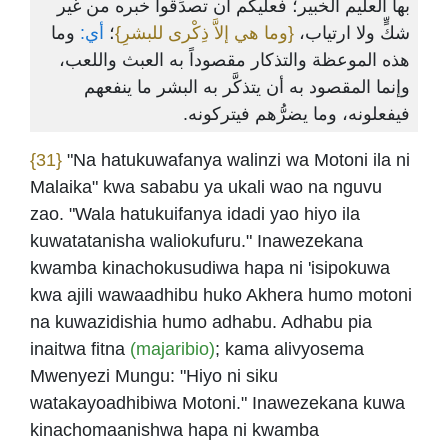
بها العليم الخبير؛ فعليكم أن تصدِّقوا خبره من غير
شكٍّ ولا ارتياب،
{وما هي إلاَّ ذِكْرى للبشرِ}
؛
أي:
وما
هذه الموعظة والتذكار مقصوداً به العبث واللعب،
وإنما المقصود به أن يتذكَّر به البشر ما ينفعهم
فيفعلونه، وما يضرُّهم فيتركونه.
{31}
"Na hatukuwafanya walinzi wa Motoni ila ni
Malaika" kwa sababu ya ukali wao na nguvu
zao. "Wala hatukuifanya idadi yao hiyo ila
kuwatatanisha waliokufuru." Inawezekana
kwamba kinachokusudiwa hapa ni 'isipokuwa
kwa ajili wawaadhibu huko Akhera humo motoni
na kuwazidishia humo adhabu. Adhabu pia
inaitwa fitna
(majaribio)
; kama alivyosema
Mwenyezi Mungu: "Hiyo ni siku
watakayoadhibiwa Motoni." Inawezekana kuwa
kinachomaanishwa hapa ni kwamba