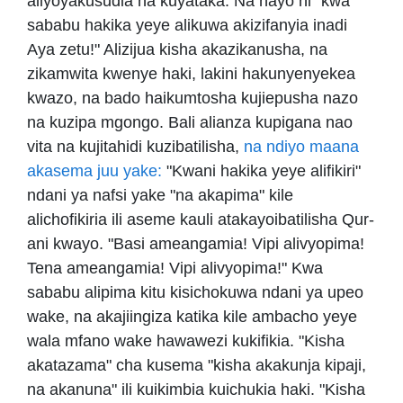
aliyoyakusudia na kuyataka. Na hayo ni "kwa
sababu hakika yeye alikuwa akizifanyia inadi
Aya zetu!" Alizijua kisha akazikanusha, na
zikamwita kwenye haki, lakini hakunyenyekea
kwazo, na bado haikumtosha kujiepusha nazo
na kuzipa mgongo. Bali alianza kupigana nao
vita na kujitahidi kuzibatilisha,
na ndiyo maana
akasema juu yake:
"Kwani hakika yeye alifikiri"
ndani ya nafsi yake "na akapima" kile
alichofikiria ili aseme kauli atakayoibatilisha Qur-
ani kwayo. "Basi ameangamia! Vipi alivyopima!
Tena ameangamia! Vipi alivyopima!" Kwa
sababu alipima kitu kisichokuwa ndani ya upeo
wake, na akajiingiza katika kile ambacho yeye
wala mfano wake hawawezi kukifikia. "Kisha
akatazama" cha kusema "kisha akakunja kipaji,
na akanuna" ili kuikimbia kuichukia haki. "Kisha