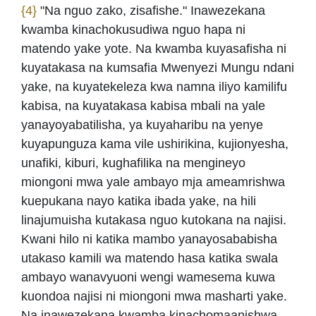
{4}
"Na nguo zako, zisafishe." Inawezekana
kwamba kinachokusudiwa nguo hapa ni
matendo yake yote. Na kwamba kuyasafisha ni
kuyatakasa na kumsafia Mwenyezi Mungu ndani
yake, na kuyatekeleza kwa namna iliyo kamilifu
kabisa, na kuyatakasa kabisa mbali na yale
yanayoyabatilisha, ya kuyaharibu na yenye
kuyapunguza kama vile ushirikina, kujionyesha,
unafiki, kiburi, kughafilika na mengineyo
miongoni mwa yale ambayo mja ameamrishwa
kuepukana nayo katika ibada yake, na hili
linajumuisha kutakasa nguo kutokana na najisi.
Kwani hilo ni katika mambo yanayosababisha
utakaso kamili wa matendo hasa katika swala
ambayo wanavyuoni wengi wamesema kuwa
kuondoa najisi ni miongoni mwa masharti yake.
Na inawezekana kwamba kinachomaanishwa