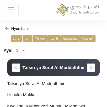
Nyumbani
عربي
اردو
Türkçe
فارسي
Indonesia
Русский
Aya:
Tafsiri ya Surat Al-Muddaththir
Tafsiri ya Surat Al-Muddaththir
Ilishuka Makka
Kwa jina la Mwenyezi Mungu, Mwingi wa