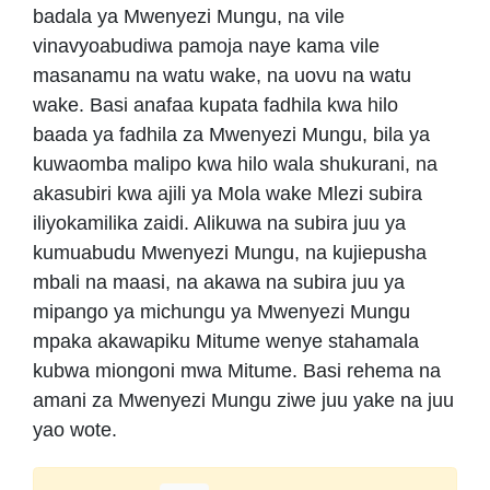
badala ya Mwenyezi Mungu, na vile
vinavyoabudiwa pamoja naye kama vile
masanamu na watu wake, na uovu na watu
wake. Basi anafaa kupata fadhila kwa hilo
baada ya fadhila za Mwenyezi Mungu, bila ya
kuwaomba malipo kwa hilo wala shukurani, na
akasubiri kwa ajili ya Mola wake Mlezi subira
iliyokamilika zaidi. Alikuwa na subira juu ya
kumuabudu Mwenyezi Mungu, na kujiepusha
mbali na maasi, na akawa na subira juu ya
mipango ya michungu ya Mwenyezi Mungu
mpaka akawapiku Mitume wenye stahamala
kubwa miongoni mwa Mitume. Basi rehema na
amani za Mwenyezi Mungu ziwe juu yake na juu
yao wote.