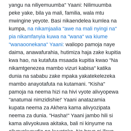
yangu na niliyemuumba" Yaani: Nilimuumba
peke yake, bila ya mali, familia, wala mtu
mwingine yeyote. Basi nikaendelea kumlea na
kumpa,
na nikamjaalia "awe na mali nyingi na"
pia nikamfanyia kuwa na "wana" wa kiume
"wanaoonekana" Yaani:
waliopo pamoja naye
daima, anawafurahia, hutimiza haja zake kupitia
kwa hao, na kutafuta msaada kupitia kwao "Na
nikamtgenezea mambo vizuri kabisa" katika
dunia na sababu zake mpaka yakatekelezeka
mambo anayotafuta na kutamani. "Kisha"
pamoja na neema hizi na hivi vyote alivyopewa
"anatumai nimzidishie!' Yaani anatazamia
kupata neema za Akhera kama alivyozipata
neema za dunia. "Hasha!" Yaani jambo hili si
kama alivyokuwa akitaka, bali ni kinyume na