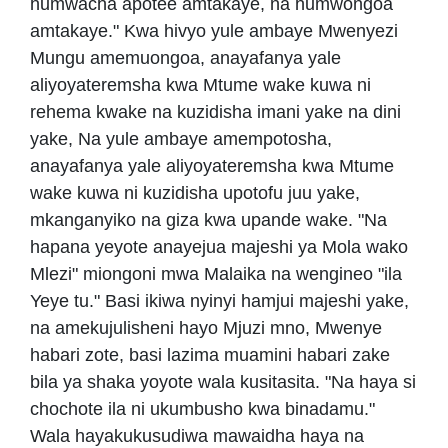
humwacha apotee amtakaye, na humwongoa
amtakaye." Kwa hivyo yule ambaye Mwenyezi
Mungu amemuongoa, anayafanya yale
aliyoyateremsha kwa Mtume wake kuwa ni
rehema kwake na kuzidisha imani yake na dini
yake, Na yule ambaye amempotosha,
anayafanya yale aliyoyateremsha kwa Mtume
wake kuwa ni kuzidisha upotofu juu yake,
mkanganyiko na giza kwa upande wake. "Na
hapana yeyote anayejua majeshi ya Mola wako
Mlezi" miongoni mwa Malaika na wengineo "ila
Yeye tu." Basi ikiwa nyinyi hamjui majeshi yake,
na amekujulisheni hayo Mjuzi mno, Mwenye
habari zote, basi lazima muamini habari zake
bila ya shaka yoyote wala kusitasita. "Na haya si
chochote ila ni ukumbusho kwa binadamu."
Wala hayakukusudiwa mawaidha haya na