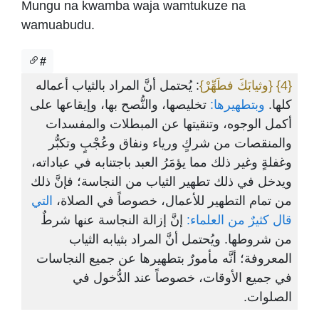
Mungu na kwamba waja wamtukuze na
wamuabudu.
#
: يُحتمل أنَّ المراد بالثياب أعماله
{وثيابَكَ فطَهِّرْ}
{4}
كلها.
وبتطهيرها:
تخليصها، والنُّصح بها، وإيقاعها على
أكمل الوجوه، وتنقيتها عن المبطلات والمفسدات
والمنقصات من شركٍ ورياء ونفاق وعُجْبٍ وتكبُّر
وغفلةٍ وغير ذلك مما يؤمَرُ العبد باجتنابه في عباداته،
ويدخل في ذلك تطهير الثياب من النجاسة؛ فإنَّ ذلك
من تمام التطهير للأعمال، خصوصاً في الصلاة،
التي
قال كثيرٌ من العلماء:
إنَّ إزالة النجاسة عنها شرطٌ
من شروطها. ويُحتمل أنَّ المراد بثيابه الثياب
المعروفة؛ أنَّه مأمورٌ بتطهيرها عن جميع النجاسات
في جميع الأوقات، خصوصاً عند الدُّخول في
الصلوات.