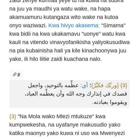
zaidi zenye kumfaa yeye tu na kuwa na subira
na juu ya maudhi ya watu wake, na hapa
akamuamuru kutangaza wito wake na kutoa
onyo waziwazi.
Kwa hivyo akasema:
"Simama"
kwa bidii na kwa ukakamavu "uonye" watu kwa
kauli na vitendo vinavyofanikisha yaliyokusudiwa
na pia kubainisha hali ya kile kinachoonywa juu
yake, ili hilo liitie zaidi kuachana nalo.
#
عظِّمه بالتوحيد، واجعل
أي:
؛
{وربَّك فكبِّرْ}
{3}
قصدك في إنذارك وجه الله وأن يعظِّمه العباد،
ويقوموا بعبادته.
{3}
"Na Mola wako Mlezi mtukuze" kwa
kumpwekesha, na uyafanye makusudio yako
katika maonyo yako kuwa ni uso wa Mwenyezi