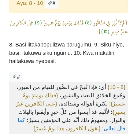
Aya: 8 - 10
#
عَلَى الْكَافِرِينَ
(9)
فَذَلِكَ يَوْمَئِذٍ يَوْمٌ عَسِيرٌ
(8)
{فَإِذَا نُقِرَ فِي النَّاقُورِ
}
(10)
غَيْرُ يَسِيرٍ
.
8. Basi litakapopulizwa barugumu, 9. Siku hiyo,
basi, itakuwa siku ngumu. 10. Kwa makafiri
haitakuwa nyepesi.
#
أي: فإذا نُفِخَ في الصُّور للقيام من القبور،
{8 - 10}
وجُمِعَ الخلائق للبعث والنشور،
{فذلك يومئذٍ يومٌ
عسيرٌ}
: لكثرة أهواله وشدائده،
{على الكافرين غيرُ
يسيرٍ}
؛ لأنَّهم قد أيِسوا من كلِّ خيرٍ وأيقنوا بالهلاك
والبَوار. ومفهومُ ذلك أنَّه على المؤمنين يسيرٌ؛
كما
.
{يقول الكافرون هذا يومٌ عَسِرٌ}
قال تعالى: