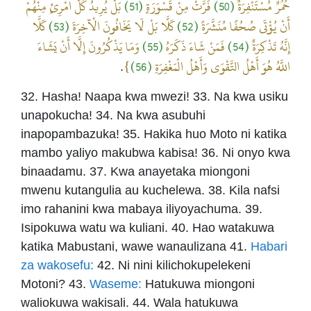
بَلْ يُرِيدُ كُلُّ امْرِئٍ مِنْهُمْ
(51)
فَرَّتْ مِنْ قَسْوَرَةٍ
(50)
حُمُرٌ مُسْتَنْفِرَةٌ
كَلَّا
(53)
كَلَّا بَلْ لَا يَخَافُونَ الْآخِرَةَ
(52)
أَنْ يُؤْتَى صُحُفًا مُنَشَّرَةً
وَمَا يَذْكُرُونَ إِلَّا أَنْ يَشَاءَ
(55)
فَمَنْ شَاءَ ذَكَرَهُ
(54)
إِنَّهُ تَذْكِرَةٌ
}
(56)
اللَّهُ هُوَ أَهْلُ التَّقْوَى وَأَهْلُ الْمَغْفِرَةِ
.
32. Hasha! Naapa kwa mwezi! 33. Na kwa usiku
unapokucha! 34. Na kwa asubuhi
inapopambazuka! 35. Hakika huo Moto ni katika
mambo yaliyo makubwa kabisa! 36. Ni onyo kwa
binaadamu. 37. Kwa anayetaka miongoni
mwenu kutangulia au kuchelewa. 38. Kila nafsi
imo rahanini kwa mabaya iliyoyachuma. 39.
Isipokuwa watu wa kuliani. 40. Hao watakuwa
katika Mabustani, wawe wanaulizana 41.
Habari
za wakosefu:
42. Ni nini kilichokupelekeni
Motoni? 43.
Waseme:
Hatukuwa miongoni
waliokuwa wakisali. 44. Wala hatukuwa