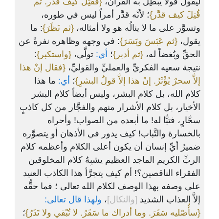
ليقولَ قولاً يبطِلُ به القرآن،
{فقُتِلَ كيف قدَّر. ثم
قُتِلَ كيف قدَّر}
؛ لأنَّه قدَّر أمراً ليس في طوره،
وتسوَّر على ما لا ينالُه هو ولا أمثاله،
{ثم نَظَرَ}
: ما
يقول،
{ثم عَبَسَ وبَسَرَ}
: في وجهه وظاهره نفرةً عن
:
{واستكبر}
تولَّى،
أي:
؛
{ثم أدبر}
الحقِّ وبُغضاً له،
نتيجة سعيه الفكريِّ والعمليِّ والقوليِّ،
{فقال إنْ هذا
إلاَّ سحرٌ يُؤْثَرُ. إنْ هذا إلاَّ قولُ البشرِ}
؛
أي:
ما هذا
كلام الله، بل كلام البشر، وليس أيضاً كلام البشر
الأخيار، بل كلام الأشرار منهم والفجَّار من كل كاذبٍ
سحَّارٍ، فتبًّا له! ما أبعده من الصواب! وأحراه
بالخسارة والتَّباب! كيف يدور في الأذهان أو يتصوَّره
ضميرُ أيِّ إنسان أن يكون أعلى الكلام وأعظمه كلام
الربِّ الكريم الماجد العظيم يشبِهُ كلام المخلوقين
الفقراء الناقصين؟! أم كيف يتجرَّأ هذا الكاذب العنيد
على وصفه بهذا الوصف لكلام الله تعالى ؛ فما حقُّه
ولهذا قال تعالى:
،
[والنكال]
إلاَّ العذاب الشديد
{سأُصْليه سَقَرَ. وما أدراك ما سَقَرُ. لا تُبْقي ولا تَذَرُ}
؛