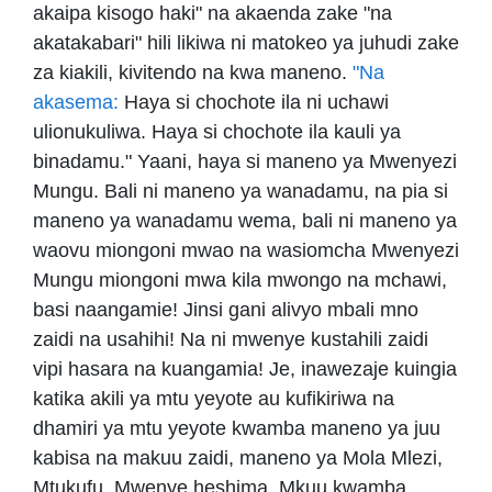
akaipa kisogo haki" na akaenda zake "na
akatakabari" hili likiwa ni matokeo ya juhudi zake
za kiakili, kivitendo na kwa maneno.
"Na
akasema:
Haya si chochote ila ni uchawi
ulionukuliwa. Haya si chochote ila kauli ya
binadamu." Yaani, haya si maneno ya Mwenyezi
Mungu. Bali ni maneno ya wanadamu, na pia si
maneno ya wanadamu wema, bali ni maneno ya
waovu miongoni mwao na wasiomcha Mwenyezi
Mungu miongoni mwa kila mwongo na mchawi,
basi naangamie! Jinsi gani alivyo mbali mno
zaidi na usahihi! Na ni mwenye kustahili zaidi
vipi hasara na kuangamia! Je, inawezaje kuingia
katika akili ya mtu yeyote au kufikiriwa na
dhamiri ya mtu yeyote kwamba maneno ya juu
kabisa na makuu zaidi, maneno ya Mola Mlezi,
Mtukufu, Mwenye heshima, Mkuu kwamba