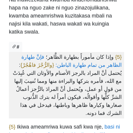
hapa na nguo zake ni nguo zinazojulikana,
kwamba ameamrishwa kuzitakasa mbali na
najisi kila wakati, haswa wakati wa kuingia
katika swala.
#
فإنَّ طهارة
وإذا كان مأموراً بطهارة الظَّاهر؛
{5}
:
{والرُّجْزَ فاهْجُرْ}
الظاهر من تمام طهارة الباطن:
يُحتمل أنَّ المراد بالرجز الأصنام والأوثان التي عُبِدَتْ
مع الله، فأمره بتركها والبراءة منها ومما نُسِبَ إليها
من قول أو عمل، ويُحتمل أنَّ المرادَ بالرُّجز أعمالُ
الشرِّ كلُّها وأقوالُه، فيكون أمراً له بترك الذُّنوب
صغارها وكبارها ظاهرها وباطنها، فيدخل في هذا
الشرك فما دونه.
{5}
Ikiwa ameamriwa kuwa safi kwa nje,
basi ni