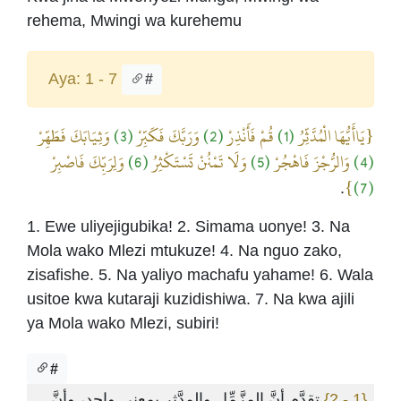
rehema, Mwingi wa kurehemu
Aya: 1 - 7
#
وَثِيَابَكَ فَطَهِّرْ
(3)
وَرَبَّكَ فَكَبِّرْ
(2)
قُمْ فَأَنْذِرْ
(1)
{يَاأَيُّهَا الْمُدَّثِّرُ
وَلِرَبِّكَ فَاصْبِرْ
(6)
وَلَا تَمْنُنْ تَسْتَكْثِرُ
(5)
وَالرُّجْزَ فَاهْجُرْ
(4)
}
(7)
.
1. Ewe uliyejigubika! 2. Simama uonye! 3. Na
Mola wako Mlezi mtukuze! 4. Na nguo zako,
zisafishe. 5. Na yaliyo machafu yahame! 6. Wala
usitoe kwa kutaraji kuzidishiwa. 7. Na kwa ajili
ya Mola wako Mlezi, subiri!
#
تقدَّم أنَّ المزَّمِّل والمدَّثر بمعنى واحد، وأنَّ
{1 - 2}