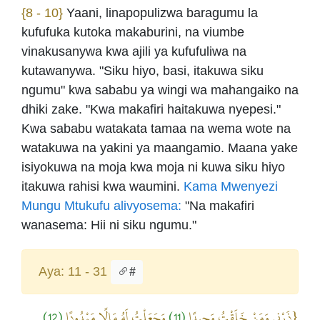
{8 - 10}
Yaani, linapopulizwa baragumu la
kufufuka kutoka makaburini, na viumbe
vinakusanywa kwa ajili ya kufufuliwa na
kutawanywa. "Siku hiyo, basi, itakuwa siku
ngumu" kwa sababu ya wingi wa mahangaiko na
dhiki zake. "Kwa makafiri haitakuwa nyepesi."
Kwa sababu watakata tamaa na wema wote na
watakuwa na yakini ya maangamio. Maana yake
isiyokuwa na moja kwa moja ni kuwa siku hiyo
itakuwa rahisi kwa waumini.
Kama Mwenyezi
Mungu Mtukufu alivyosema:
"Na makafiri
wanasema: Hii ni siku ngumu."
Aya: 11 - 31
#
(12)
وَجَعَلْتُ لَهُ مَالًا مَمْدُودًا
(11)
{ذَرْنِي وَمَنْ خَلَقْتُ وَحِيدًا