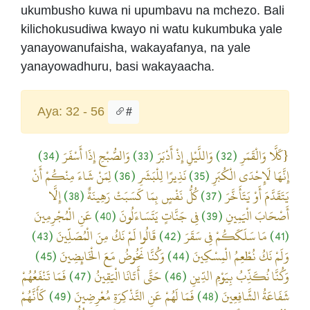
ukumbusho kuwa ni upumbavu na mchezo. Bali
kilichokusudiwa kwayo ni watu kukumbuka yale
yanayowanufaisha, wakayafanya, na yale
yanayowadhuru, basi wakayaacha.
Aya: 32 - 56
#
(34)
وَالصُّبْحِ إِذَا أَسْفَرَ
(33)
وَاللَّيْلِ إِذْ أَدْبَرَ
(32)
{كَلَّا وَالْقَمَرِ
لِمَنْ شَاءَ مِنْكُمْ أَنْ
(36)
نَذِيرًا لِلْبَشَرِ
(35)
إِنَّهَا لَإِحْدَى الْكُبَرِ
إِلَّا
(38)
كُلُّ نَفْسٍ بِمَا كَسَبَتْ رَهِينَةٌ
(37)
يَتَقَدَّمَ أَوْ يَتَأَخَّرَ
عَنِ الْمُجْرِمِينَ
(40)
فِي جَنَّاتٍ يَتَسَاءَلُونَ
(39)
أَصْحَابَ الْيَمِينِ
(43)
قَالُوا لَمْ نَكُ مِنَ الْمُصَلِّينَ
(42)
مَا سَلَكَكُمْ فِي سَقَرَ
(41)
(45)
وَكُنَّا نَخُوضُ مَعَ الْخَائِضِينَ
(44)
وَلَمْ نَكُ نُطْعِمُ الْمِسْكِينَ
فَمَا تَنْفَعُهُمْ
(47)
حَتَّى أَتَانَا الْيَقِينُ
(46)
وَكُنَّا نُكَذِّبُ بِيَوْمِ الدِّينِ
كَأَنَّهُمْ
(49)
فَمَا لَهُمْ عَنِ التَّذْكِرَةِ مُعْرِضِينَ
(48)
شَفَاعَةُ الشَّافِعِينَ