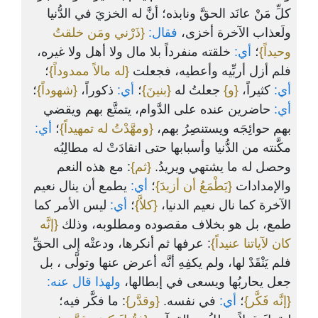
كلِّ مَنْ عانَد الحقَّ ونابذه؛ أنَّ له الخزيَ في الدُّنيا
ولَعذاب الآخرة أخزى،
فقال:
{ذَرْني ومَن خلقتُ
وحيداً}
؛
أي:
خلقته منفرداً بلا مال ولا أهل ولا غيره،
فلم أزل أربِّيه وأعطيه، فجعلت
{له مالاً ممدوداً}
؛
أي:
كثيراً،
{و}
جعلتُ له
{بنينَ}
؛
أي:
ذكوراً،
{شهوداً}
؛
أي:
حاضرين عنده على الدَّوام، يتمتَّع بهم ويقضي
بهم حوائِجَه ويستنصِرُ بهم،
{ومهَّدْتُ له تمهيداً}
؛
أي:
مكَّنته من الدُّنيا وأسبابها حتى انقادَتْ له مطالِبُه
وحصل له ما يشتهي ويريدُ.
{ثم}
: مع هذه النعم
والإمدادات
{يَطْمَعُ أن أزيدَ}
؛
أي:
يطمع أن ينال نعيم
الآخرة كما نال نعيم الدنيا،
{كلاَّ}
؛
أي:
ليس الأمر كما
طمع، بل هو بخلاف مقصوده ومطلوبه، وذلك
{إنَّه
كان لآياتنا عنيداً}
: عرفها ثم أنكرها، ودعتْه إلى الحقِّ
فلم يَنْقَدْ لها، ولم يكفِهِ أنَّه أعرض عنها وتولَّى ، بل
جعل يحاربُها ويسعى في إبطالها،
ولهذا قال عنه:
{إنَّه فَكَّر}
؛
أي:
في نفسه.
{وقدَّر}
: ما فكَّر فيه؛