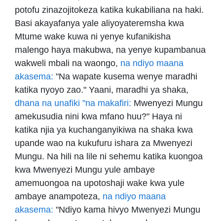
potofu zinazojitokeza katika kukabiliana na haki.
Basi akayafanya yale aliyoyateremsha kwa
Mtume wake kuwa ni yenye kufanikisha
malengo haya makubwa, na yenye kupambanua
wakweli mbali na waongo,
na ndiyo maana
akasema:
"Na wapate kusema wenye maradhi
katika nyoyo zao." Yaani, maradhi ya shaka,
dhana na unafiki "na makafiri:
Mwenyezi Mungu
amekusudia nini kwa mfano huu?" Haya ni
katika njia ya kuchanganyikiwa na shaka kwa
upande wao na kukufuru ishara za Mwenyezi
Mungu. Na hili na lile ni sehemu katika kuongoa
kwa Mwenyezi Mungu yule ambaye
amemuongoa na upotoshaji wake kwa yule
ambaye anampoteza,
na ndiyo maana
akasema:
"Ndiyo kama hivyo Mwenyezi Mungu