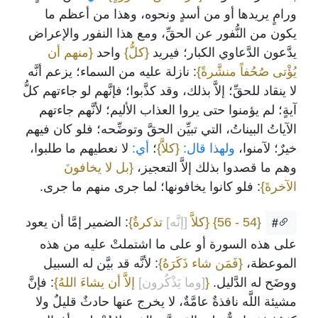
ورامٍ يريدها أو من أسدٍ ونحوه، وهذا من أعظم ما
يكون من النُّفور عن الحقِّ، ومع هذا النفور والإعراض
يدَّعون الدَّعاوي الكبار؛ فيريد
{كلُّ}
واحد
{منهم أن
يُؤْتى صُحُفاً منشَّرةً}
: نازلة عليه من السماء؛ يزعم أنَّه
لا ينقاد للحقِّ؛ إلاَّ بذلك، وقد كذَّبوا؛ فإنَّهم لو جاءتهم كلُّ
آيةٍ؛ لم يؤمنوا حتى يروا العذاب الأليم؛ لأنَّهم جاءتهم
الآياتُ البيناتُ، التي تبيِّن الحقَّ وتوضِّحه؛ فلو كان فيهم
خيرٌ؛ لآمنوا،
ولهذا قال:
{كلاَّ}
؛
أي:
لا نعطيهم ما طلبوا،
وهم ما قصدوا بذلك إلاَّ التعجيز،
{بل لا يخافونَ
الآخرةَ}
: فلو كانوا يخافونها؛ لما جرى منهم ما جرى.
{54 - 56}
{كلاَّ
[إنَّه]
تذكرةٌ}
: الضمير إمَّا أن يعود
#
على هذه السورة أو على ما اشتملتْ عليه من هذه
الموعظة،
{فَمَن شاء ذَكَرَهُ}
: لأنَّه قد بيَّن له السبيل
ووضَح له الدَّليل.
{
[وما يَذْكُرون]
إلاَّ أن يشاءَ اللهُ}
: فإنَّ
مشيئة اللَّه نافذةٌ عامَّةٌ، لا يخرج عنها حادثٌ قليلٌ ولا