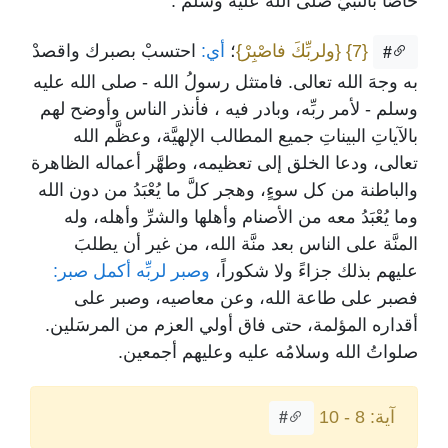
خاصًّا بالنبيِّ صلى الله عليه وسلم .
{7}
{ولربِّكَ فاصْبِرْ}
؛
أي:
احتسبْ بصبرك واقصدْ
#
به وجهَ الله تعالى. فامتثل رسولُ الله - صلى الله عليه
وسلم - لأمر ربِّه، وبادر فيه ، فأنذر الناس وأوضح لهم
بالآياتِ البيناتِ جميع المطالب الإلهيَّة، وعظَّم الله
تعالى، ودعا الخلق إلى تعظيمه، وطهَّر أعماله الظاهرة
والباطنة من كل سوءٍ، وهجر كلَّ ما يُعْبَدُ من دون الله
وما يُعْبَدُ معه من الأصنام وأهلها والشرِّ وأهله، وله
المنَّة على الناس بعد منَّة الله، من غير أن يطلبَ
عليهم بذلك جزاءً ولا شكوراً،
وصبر لربِّه أكمل صبر:
فصبر على طاعة الله، وعن معاصيه، وصبر على
أقداره المؤلمة، حتى فاق أولي العزم من المرسَلين.
صلواتُ الله وسلامُه عليه وعليهم أجمعين.
آية: 8 - 10
#