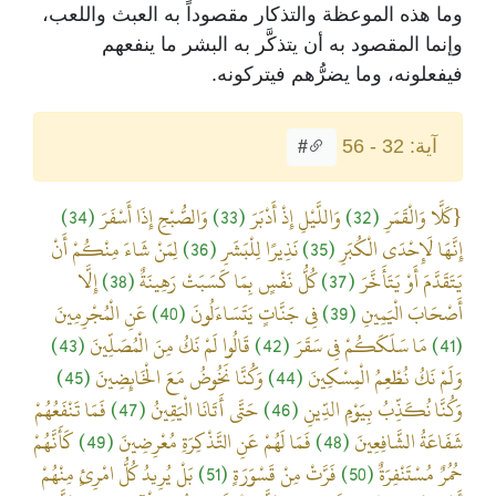
وما هذه الموعظة والتذكار مقصوداً به العبث واللعب،
وإنما المقصود به أن يتذكَّر به البشر ما ينفعهم
فيفعلونه، وما يضرُّهم فيتركونه.
آية: 32 - 56
#
{كَلَّا وَالْقَمَرِ
(32)
وَاللَّيْلِ إِذْ أَدْبَرَ
(33)
وَالصُّبْحِ إِذَا أَسْفَرَ
(34)
إِنَّهَا لَإِحْدَى الْكُبَرِ
(35)
نَذِيرًا لِلْبَشَرِ
(36)
لِمَنْ شَاءَ مِنْكُمْ أَنْ
يَتَقَدَّمَ أَوْ يَتَأَخَّرَ
(37)
كُلُّ نَفْسٍ بِمَا كَسَبَتْ رَهِينَةٌ
(38)
إِلَّا
أَصْحَابَ الْيَمِينِ
(39)
فِي جَنَّاتٍ يَتَسَاءَلُونَ
(40)
عَنِ الْمُجْرِمِينَ
(41)
مَا سَلَكَكُمْ فِي سَقَرَ
(42)
قَالُوا لَمْ نَكُ مِنَ الْمُصَلِّينَ
(43)
وَلَمْ نَكُ نُطْعِمُ الْمِسْكِينَ
(44)
وَكُنَّا نَخُوضُ مَعَ الْخَائِضِينَ
(45)
وَكُنَّا نُكَذِّبُ بِيَوْمِ الدِّينِ
(46)
حَتَّى أَتَانَا الْيَقِينُ
(47)
فَمَا تَنْفَعُهُمْ
شَفَاعَةُ الشَّافِعِينَ
(48)
فَمَا لَهُمْ عَنِ التَّذْكِرَةِ مُعْرِضِينَ
(49)
كَأَنَّهُمْ
حُمُرٌ مُسْتَنْفِرَةٌ
(50)
فَرَّتْ مِنْ قَسْوَرَةٍ
(51)
بَلْ يُرِيدُ كُلُّ امْرِئٍ مِنْهُمْ