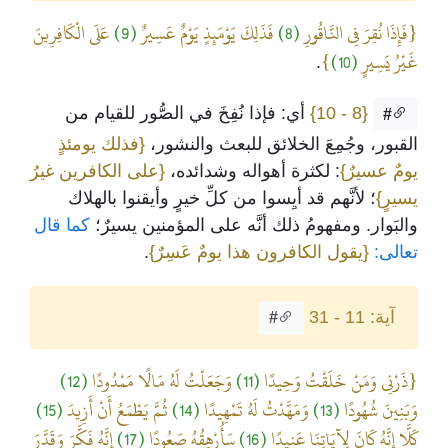
{فَإِذَا نُقِرَ فِي النَّاقُورِ
(8)
فَذَلِكَ يَوْمَئِذٍ يَوْمٌ عَسِيرٌ
(9)
عَلَى الْكَافِرِينَ
غَيْرُ يَسِيرٍ
(10)
}
.
{8 - 10}
أي: فإذا نُفِخَ في الصُّور للقيام من
#
القبور، وجُمِعَ الخلائق للبعث والنشور،
{فذلك يومئذٍ
يومٌ عسيرٌ}
: لكثرة أهواله وشدائده،
{على الكافرين غيرُ
يسيرٍ}
؛ لأنَّهم قد أيِسوا من كلِّ خيرٍ وأيقنوا بالهلاك
والبَوار. ومفهومُ ذلك أنَّه على المؤمنين يسيرٌ؛
كما قال
تعالى:
{يقول الكافرون هذا يومٌ عَسِرٌ}
.
آية: 11 - 31
#
{ذَرْنِي وَمَنْ خَلَقْتُ وَحِيدًا
(11)
وَجَعَلْتُ لَهُ مَالًا مَمْدُودًا
(12)
وَبَنِينَ شُهُودًا
(13)
وَمَهَّدْتُ لَهُ تَمْهِيدًا
(14)
ثُمَّ يَطْمَعُ أَنْ أَزِيدَ
(15)
كَلَّا إِنَّهُ كَانَ لِآيَاتِنَا عَنِيدًا
(16)
سَأُرْهِقُهُ صَعُودًا
(17)
إِنَّهُ فَكَّرَ وَقَدَّرَ