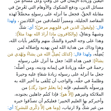
اليقين وزيادة الإيمان في كلِّ وقتٍ وكلِّ مسألةٍ من
مسائل الدين، ودفع الشكوك والأوهام التي تَعْرِضُ في
مقابلة الحقِّ، فجعل ما أنزله على رسولِهِ محصِّلاً لهذه
المقاصد الجليلة، ومميزاً للصادقين من الكاذبين ،
ولهذا
قال:
{وليقولَ الذين في قلوبِهِم مرضٌ}
؛
أي:
شكٌّ
وشبهةٌ ونفاقٌ،
{والكافرون ماذا أرادَ الله بهذا مثلاً}
:
وهذا على وجه الحيرة والشكِّ منهم والكفر بآيات الله،
وهذا وذاك من هداية الله لمن يهديه وإضلاله لمن
يُضِلُّه،
ولهذا قال:
{كذلك يُضِلُّ الله مَن يشاءُ ويَهْدي مَن
يشاءُ}
: فمن هداه الله؛ جعل ما أنزل على رسوله
رحمةً في حقِّه وزيادةً في إيمانه ودينه، ومن أضلَّه؛
جعل ما أنزله على رسوله زيادةَ شقاءٍ عليه وحيرةً
وظلمةً في حقِّه، والواجب أن يُتَلَقى ما أخبر الله به
ورسولُه بالتسليم، فإنه
{ما يعلمُ جنودَ ربِّك}
من
الملائكة وغيرهم
{إلاَّ هو}
: فإذا كنتُم جاهلين بجنوده،
وأخبركم بها العليم الخبير؛ فعليكم أن تصدِّقوا خبره
من غير شكٍّ ولا ارتياب،
{وما هي إلاَّ ذِكْرى للبشرِ}
؛
أي: