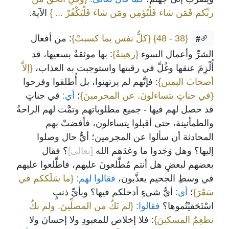
ربِّكم فَمَن شاء فَلْيُؤمِن ومَن شاءَ فَلْيَكْفُرْ ... }
الآية.
{38 - 48}
{كلُّ نفس بما كسبتْ}
: من أفعال
#
الشرِّ وأعمال السوء
{رهينةٌ}
: بها موثقةٌ بسعيها، قد
أُلْزِمَ عنقها وغُلَّ في رقبتها واستوجبت به العذاب،
{إلاَّ
أصحابَ اليمين}
: فإنَّهم لم يرتهنوا، بل أُطلقوا وفرحوا
{في جناتٍ يتساءلونَ. عن المجرمينَ}
؛
أي:
في جناتٍ
قد حصل لهم فيها - جميع مطلوباتهم وتمَّت لهم الراحةُ
والطمأنينة، حتى أقبلوا يتساءلون، فأفضتْ بهم
المحادثة أن سألوا عن المجرمين؛ أيُّ حال وصلوا
إليها؟ وهل وَجَدوا ما وعَدَهم الله
[تعالى]
؟ فقال
بعضهم لبعضٍ هل أنتم مُطَّلعونَ عليهم، فاطَّلعوا عليهم
في وسطِ الجحيم يعذَّبون،
فقالوا لهم:
{ما سَلَككم في
سَقَرَ}
؛
أي:
أيُّ شيءٍ أدخلكم فيها؟ وبأيِّ ذنبٍ
اسْتَحَقيْتُموها؟
فقالوا:
{لم نَكُ من المصلِّينَ. ولم نكُ
نطعِمُ المسكينَ}
: فلا إخلاص للمعبودِ ولا إحسانَ ولا