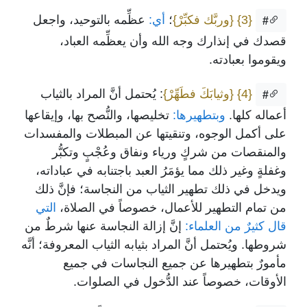
{3}
{وربَّك فكبِّرْ}
؛
أي:
عظِّمه بالتوحيد، واجعل
#
قصدك في إنذارك وجه الله وأن يعظِّمه العباد،
ويقوموا بعبادته.
{4}
{وثيابَكَ فطَهِّرْ}
: يُحتمل أنَّ المراد بالثياب
#
أعماله كلها.
وبتطهيرها:
تخليصها، والنُّصح بها، وإيقاعها
على أكمل الوجوه، وتنقيتها عن المبطلات والمفسدات
والمنقصات من شركٍ ورياء ونفاق وعُجْبٍ وتكبُّر
وغفلةٍ وغير ذلك مما يؤمَرُ العبد باجتنابه في عباداته،
ويدخل في ذلك تطهير الثياب من النجاسة؛ فإنَّ ذلك
من تمام التطهير للأعمال، خصوصاً في الصلاة،
التي
قال كثيرٌ من العلماء:
إنَّ إزالة النجاسة عنها شرطٌ من
شروطها. ويُحتمل أنَّ المراد بثيابه الثياب المعروفة؛ أنَّه
مأمورٌ بتطهيرها عن جميع النجاسات في جميع
الأوقات، خصوصاً عند الدُّخول في الصلوات.