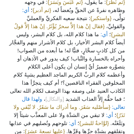
{ثم نَظَرَ}
: ما يقول،
{ثم عَبَسَ وبَسَرَ}
: في وجهه
وظاهره نفرةً عن الحقِّ وبُغضاً له،
{ثم أدبر}
؛
أي:
تولَّى،
{واستكبر}
: نتيجة سعيه الفكريِّ والعمليِّ
والقوليِّ،
{فقال إنْ هذا إلاَّ سحرٌ يُؤْثَرُ. إنْ هذا إلاَّ قولُ
البشرِ}
؛
أي:
ما هذا كلام الله، بل كلام البشر، وليس
أيضاً كلام البشر الأخيار، بل كلام الأشرار منهم والفجَّار
من كل كاذبٍ سحَّارٍ، فتبًّا له! ما أبعده من الصواب!
وأحراه بالخسارة والتَّباب! كيف يدور في الأذهان أو
يتصوَّره ضميرُ أيِّ إنسان أن يكون أعلى الكلام
وأعظمه كلام الربِّ الكريم الماجد العظيم يشبِهُ كلام
المخلوقين الفقراء الناقصين؟! أم كيف يتجرَّأ هذا
الكاذب العنيد على وصفه بهذا الوصف لكلام الله تعالى
؛ فما حقُّه إلاَّ العذاب الشديد
[والنكال]
،
ولهذا قال
تعالى:
{سأُصْليه سَقَرَ. وما أدراك ما سَقَرُ. لا تُبْقي ولا
تَذَرُ}
؛
أي:
لا تبقي من الشدَّة ولا على المعذَّب شيئاً إلا
وبَلَغَتْه.
{لوَّاحةٌ للبشر}
؛
أي:
تلوحهم وتُصليهم في عذابها
وتقلقهم بشدَّة حرِّها وقَرِّها.
{عليها تسعةَ عشرَ}
: من