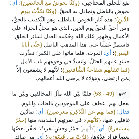
نفع للخلق المحتاجين،
{وكنَّا نخوضُ مع الخائضينَ}
؛
أي:
نخوض بالباطل ونجادل به الحقَّ،
{وكنَّا نكذِّبُ بيوم
الدِّينِ}
: هذه آثار الخوض بالباطل، وهو التَّكذيب بالحقِّ،
ومن أحقِّ الحقِّ يوم الدين، الذي هو محلُّ الجزاء على
الأعمال وظهور مُلك الله وحُكمه العدل لسائر الخلق،
فاستمرَّ عَمَلُنا على هذا المذهب الباطل
{حتَّى أتانا
اليقين}
؛
أي:
الموت، فلما ماتوا على الكفر؛ تعذَّرت
حينئذٍ عليهم الحِيَلُ، وانسدَّ في وجوههم باب الأمل.
{فما تَنفَعُهم شفاعةُ الشَّافعين}
؛ لأنَّهم لا يشفعون إلاَّ
لِمَنِ ارتضى، وهؤلاء لا يرضى الله أعمالهم.
{49 - 53}
فلمَّا بيَّن الله مآل المخالفين وبيَّن ما
#
يفعل بهم؛ عطف على الموجودين بالعتاب واللوم،
فقال:
{فما لهم عن التَّذْكِرَةِ معرِضينَ}
؛
أي:
صادَّين
غافلين عنها،
{كأنَّهم}
: في نفرتِهِم الشديدة منها
{حمُرٌ
مستنفرةٌ}
؛
أي:
[كأنّهم]
حمُرُ وحشٍ نفرتْ؛ فنفَّر بعضُها
بعضاً فزاد عَدْوُها،
{فرَّتْ من قَسْوَرَةٍ}
؛
أي:
من صائدٍ