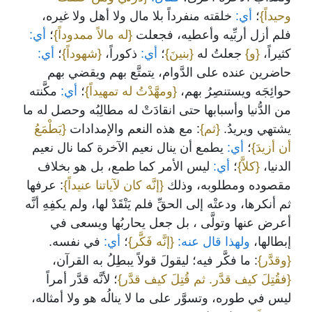
وحيداً}
؛
أي:
خلقته منفرداً بلا مال ولا أهل ولا غيره،
فلم أزل أربِّيه وأعطيه، فجعلت
{له مالاً ممدوداً}
؛
أي:
كثيراً،
{و}
جعلتُ له
{بنينَ}
؛
أي:
ذكوراً،
{شهوداً}
؛
أي:
حاضرين عنده على الدَّوام، يتمتَّع بهم ويقضي بهم
حوائِجَه ويستنصِرُ بهم،
{ومهَّدْتُ له تمهيداً}
؛
أي:
مكَّنته
من الدُّنيا وأسبابها حتى انقادَتْ له مطالِبُه وحصل له ما
يشتهي ويريدُ.
{ثم}
: مع هذه النعم والإمدادات
{يَطْمَعُ
أن أزيدَ}
؛
أي:
يطمع أن ينال نعيم الآخرة كما نال نعيم
الدنيا،
{كلاَّ}
؛
أي:
ليس الأمر كما طمع، بل هو بخلاف
مقصوده ومطلوبه، وذلك
{إنَّه كان لآياتنا عنيداً}
: عرفها
ثم أنكرها، ودعتْه إلى الحقِّ فلم يَنْقَدْ لها، ولم يكفِهِ أنَّه
أعرض عنها وتولَّى ، بل جعل يحاربُها ويسعى في
إبطالها،
ولهذا قال عنه:
{إنَّه فَكَّر}
؛
أي:
في نفسه.
{وقدَّر}
: ما فكَّر فيه؛ ليقولَ قولاً يبطِلُ به القرآن،
{فقُتِلَ كيف قدَّر. ثم قُتِلَ كيف قدَّر}
؛ لأنَّه قدَّر أمراً
ليس في طوره، وتسوَّر على ما لا ينالُه هو ولا أمثاله،