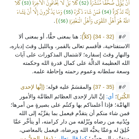
أَنْ يُؤْتَى صُحُفًا مُنَشَّرَةً
(52)
كَلَّا بَلْ لَا يَخَافُونَ الْآخِرَةَ
(53)
كَلَّا
إِنَّهُ تَذْكِرَةٌ
(54)
فَمَنْ شَاءَ ذَكَرَهُ
(55)
وَمَا يَذْكُرُونَ إِلَّا أَنْ يَشَاءَ
اللَّهُ هُوَ أَهْلُ التَّقْوَى وَأَهْلُ الْمَغْفِرَةِ
(56)
}
.
{32 - 34}
{كلاَّ}
: هنا بمعنى حقًّا، أو بمعنى ألا
#
الاستفتاحية، فأقسم تعالى بالقمر، وبالليل وقتَ إدباره،
والنهارِ وقتَ إسفاره؛ لاشتمال المذكورات على آيات
الله العظيمة الدالَّة على كمال قدرةِ الله وحكمته
وسعة سلطانه وعموم رحمته وإحاطة علمه.
{35 - 37}
والمقسَمُ عليه قوله:
{إنَّها لإحدى
#
الكُبَرِ}
؛
أي:
إنَّ النار لإحدى العظائم الطامَّة والأمور
الهامَّة؛ فإذا أعلمناكم بها وكنتُم على بصيرةٍ من أمرها؛
فمن شاء منكم أن يتقدَّم فيعمل بما يقرِّبُه إلى الله
ويُدْنيه من رضاه ويُزْلفه من دار كرامته، أو يتأخَّر عمَّا
خُلِقَ له وعمَّا يحبُّه الله ويرضاه، فيعمل بالمعاصي،
ويتقرَّب إلى جهنَّم؛
كما قال تعالى:
{وقلِ الحقُّ من