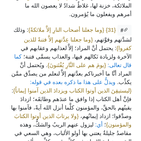
الملائكة، خزنة لها، غلاظٌ شدادٌ لا يعصون الله ما
أمرهم ويفعلون ما يُؤمرون.
{31}
{وما جعلنا أصحاب النارِ إلاَّ ملائكةً}
: وذلك
#
لشدَّتهم وقوَّتهم،
{وما جعلنا عِدَّتهم إلاَّ فتنةً للذين
كفروا}
: يحتمل أنَّ المراد؛ إلاَّ لعذابهم وعقابهم في
الآخرة ولزيادة نَكالهم فيها، والعذاب يسمَّى فتنة؛
كما
قال تعالى:
{يومَ هم على النَّارِ يُفْتَنونَ}
. ويُحتمل أنَّ
المراد أنَّا ما أخبرناكم بعدَّتهم إلاَّ لنعلم من يصدِّق ممَّن
يكذِّب.
ويدلُّ على هذا ما ذكره بعده في قوله:
{ليستيقِنَ الذين أوتوا الكتاب ويزدادَ الذين آمنوا إيماناً}
:
فإنَّ أهل الكتاب إذا وافق ما عندَهم وطابَقَه؛ ازدادَ
يقينُهم بالحقِّ، والمؤمنون كلَّما أنزل الله آيةً، فآمنوا بها
وصدَّقوا؛ ازداد إيمانُهم،
{ولا يرتابَ الذين أوتوا الكتابَ
والمؤمنون}
؛
أي:
ليزول عنهم الريبُ والشكُّ، وهذه
مقاصدُ جليلةٌ يعتني بها أولو الألباب، وهي السعي في