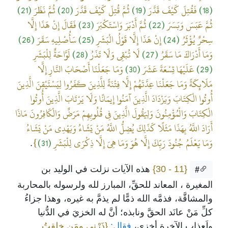
(18)
فَقُتِلَ كَيْفَ قَدَّرَ
(19)
ثُمَّ قُتِلَ كَيْفَ قَدَّرَ
(20)
ثُمَّ نَظَرَ
(21)
ثُمَّ عَبَسَ وَبَسَرَ
(22)
ثُمَّ أَدْبَرَ وَاسْتَكْبَرَ
(23)
فَقَالَ إِنْ هَذَا إِلَّا
سِحْرٌ يُؤْثَرُ
(24)
إِنْ هَذَا إِلَّا قَوْلُ الْبَشَرِ
(25)
سَأُصْلِيهِ سَقَرَ
(26)
وَمَا أَدْرَاكَ مَا سَقَرُ
(27)
لَا تُبْقِي وَلَا تَذَرُ
(28)
لَوَّاحَةٌ لِلْبَشَرِ
(29)
عَلَيْهَا تِسْعَةَ عَشَرَ
(30)
وَمَا جَعَلْنَا أَصْحَابَ النَّارِ إِلَّا
مَلَائِكَةً وَمَا جَعَلْنَا عِدَّتَهُمْ إِلَّا فِتْنَةً لِلَّذِينَ كَفَرُوا لِيَسْتَيْقِنَ الَّذِينَ
أُوتُوا الْكِتَابَ وَيَزْدَادَ الَّذِينَ آمَنُوا إِيمَانًا وَلَا يَرْتَابَ الَّذِينَ أُوتُوا
الْكِتَابَ وَالْمُؤْمِنُونَ وَلِيَقُولَ الَّذِينَ فِي قُلُوبِهِمْ مَرَضٌ وَالْكَافِرُونَ مَاذَا
أَرَادَ اللَّهُ بِهَذَا مَثَلًا كَذَلِكَ يُضِلُّ اللَّهُ مَنْ يَشَاءُ وَيَهْدِي مَنْ يَشَاءُ
وَمَا يَعْلَمُ جُنُودَ رَبِّكَ إِلَّا هُوَ وَمَا هِيَ إِلَّا ذِكْرَى لِلْبَشَرِ
(31)
}
.
{11 - 30}
هذه الآيات نزلت في الوليد بن
#
المغيرة ، المعاند للحقِّ، المبارز لله ولرسوله بالمحاربة
والمشاقَّة، فذمَّه الله ذمًّا لم يذمَّ به غيره، وهذا جزاءُ
كلِّ مَنْ عانَد الحقَّ ونابذه؛ أنَّ له الخزيَ في الدُّنيا
ولَعذاب الآخرة أخزى،
فقال:
{ذَرْني ومَن خلقتُ