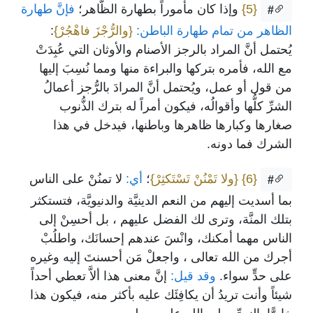
{5}
وإذا كان مأموراً بطهارة الظَّاهر؛
فإنَّ طهارة
#
الظاهر من تمام طهارة الباطن:
{والرُّجْزَ فاهْجُرْ}
:
يُحتمل أنَّ المراد بالرجز الأصنام والأوثان التي عُبِدَتْ
مع الله، فأمره بتركها والبراءة منها ومما نُسِبَ إليها
من قول أو عمل، ويُحتمل أنَّ المرادَ بالرُّجز أعمالُ
الشرِّ كلُّها وأقوالُه، فيكون أمراً له بترك الذُّنوب
صغارها وكبارها ظاهرها وباطنها، فيدخل في هذا
الشرك فما دونه.
{6}
{ولا تَمْنُنْ تَسْتَكثِرْ}
؛
أي:
لا تمنُنْ على الناس
#
بما أسديت إليهم من النعم الدينيَّة والدنيويَّة، فتستكثر
بتلك المنَّة، وترى لك الفضل عليهم ، بل أحسِنْ إلى
الناس مهما أمكنك، وانْسَ عندهم إحسانَك، واطلُبْ
أجرك من الله تعالى ، واجعلْ مَن أحسنتَ إليه وغيره
على حدٍّ سواء.
وقد قيل:
إنَّ معنى هذا ألاَّ تعطي أحداً
شيئاً وأنت تريدُ أن يكافِئَك عليه بأكثر منه، فيكون هذا