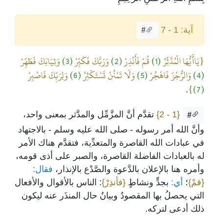
آية: 1 - 7
#
{يَاأَيُّهَا الْمُدَّثِّرُ
(1)
قُمْ فَأَنْذِرْ
(2)
وَرَبَّكَ فَكَبِّرْ
(3)
وَثِيَابَكَ فَطَهِّرْ
(4)
وَالرُّجْزَ فَاهْجُرْ
(5)
وَلَا تَمْنُنْ تَسْتَكْثِرُ
(6)
وَلِرَبِّكَ فَاصْبِرْ
}
(7)
.
{1 - 2}
تقدَّم أنَّ المزَّمِّل والمدَّثر بمعنى واحد،
#
وأنَّ الله أمر رسوله - صلى الله عليه وسلم - بالاجتهاد
في عبادات الله القاصرة والمتعدِّية، فتقدَّم هناك الأمر
له بالعبادات الفاضلة القاصرة، والصبر على أذى قومه،
وأمره هنا بالإعلان بالدَّعوة والصَّدْع بالإنذار،
فقال:
{قمْ}
؛
أي:
بجدٍّ ونشاطٍ
{فأنذِرْ}
: الناس بالأقوال والأفعال
التي يحصلُ بها المقصودُ وبيانُ حال المنذَر عنه ليكون
ذلك أدعى لتركه.