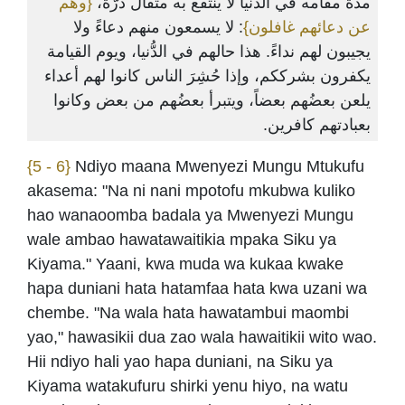
مدة مقامه في الدنيا لا ينتفع به مثقال ذرَّة،
{وهم
عن دعائهم غافلون}
: لا يسمعون منهم دعاءً ولا
يجيبون لهم نداءً. هذا حالهم في الدُّنيا، ويوم القيامة
يكفرون بشرككم، وإذا حُشِرَ الناس كانوا لهم أعداء
يلعن بعضُهم بعضاً، ويتبرأ بعضُهم من بعض وكانوا
بعبادتهم كافرين.
{5 - 6}
Ndiyo maana Mwenyezi Mungu Mtukufu
akasema: "Na ni nani mpotofu mkubwa kuliko
hao wanaoomba badala ya Mwenyezi Mungu
wale ambao hawatawaitikia mpaka Siku ya
Kiyama." Yaani, kwa muda wa kukaa kwake
hapa duniani hata hatamfaa hata kwa uzani wa
chembe. "Na wala hata hawatambui maombi
yao," hawasikii dua zao wala hawaitikii wito wao.
Hii ndiyo hali yao hapa duniani, na Siku ya
Kiyama watakufuru shirki yenu hiyo, na watu