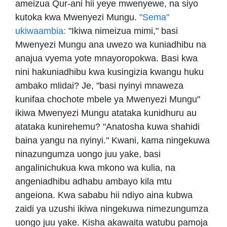
ameizua Qur-ani hii yeye mwenyewe, na siyo
kutoka kwa Mwenyezi Mungu.
"Sema"
ukiwaambia:
"Ikiwa nimeizua mimi," basi
Mwenyezi Mungu ana uwezo wa kuniadhibu na
anajua vyema yote mnayoropokwa. Basi kwa
nini hakuniadhibu kwa kusingizia kwangu huku
ambako mlidai? Je, "basi nyinyi mnaweza
kunifaa chochote mbele ya Mwenyezi Mungu"
ikiwa Mwenyezi Mungu atataka kunidhuru au
atataka kunirehemu? "Anatosha kuwa shahidi
baina yangu na nyinyi." Kwani, kama ningekuwa
ninazungumza uongo juu yake, basi
angalinichukua kwa mkono wa kulia, na
angeniadhibu adhabu ambayo kila mtu
angeiona. Kwa sababu hii ndiyo aina kubwa
zaidi ya uzushi ikiwa ningekuwa nimezungumza
uongo juu yake. Kisha akawaita watubu pamoja