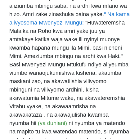
aliziumba mbingu saba, na ardhi kwa mfano wa
hizo. Amri zake zinashuka baina yake.
" Na kama
alivyosema Mwenyezi Mungu:
"Huwateremsha
Malaika na Roho kwa amri yake juu ya
amtakaye katika waja wake ili nyinyi muonye
kwamba hapana mungu ila Mimi, basi nicheni
Mimi. Ameziumba mbingu na ardhi kwa Haki."
Basi Mwenyezi Mungu Mtukufu ndiye aliyeumba
viumbe wanaojukumishwa kisheria, akaumba
maskani zao, na akawatiishia vilivyomo
mbinguni na vilivyomo ardhini, kisha
akawatumia Mitume wake, na akawateremshia
Vitabu vyake, na akawaamrisha na
akawakataza , na akawajulisha kwamba
nyumba hii
(ya duniani)
ni nyumba ya matendo
na mapito tu kwa watendao matendo, si nyumba