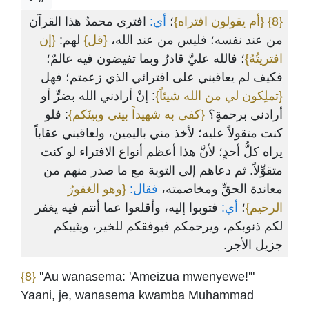
افترى محمدٌ هذا القرآن
أي:
؛
{أم يقولون افتراه}
{8}
من عند نفسه؛ فليس من عند الله،
{قل}
لهم:
{إن
افتريتُهُ}
؛ فالله عليَّ قادرٌ وبما تفيضون فيه عالمٌ؛
فكيف لم يعاقبني على افترائي الذي زعمتم؛ فهل
{تملِكون لي من الله شيئاً}
: إنْ أرادني الله بضرٍّ أو
أرادني برحمةٍ؟
{كفى به شهيداً بيني وبينَكم}
: فلو
كنت متقولاً عليه؛ لأخذ مني باليمين، ولعاقبني عقاباً
يراه كلُّ أحدٍ؛ لأنَّ هذا أعظم أنواع الافتراء لو كنت
متقوِّلاً. ثم دعاهم إلى التوبة مع ما صدر منهم من
معاندة الحقِّ ومخاصمته،
فقال:
{وهو الغفورُ
الرحيم}
؛
أي:
فتوبوا إليه، وأقلعوا عما أنتم فيه يغفر
لكم ذنوبكم، ويرحمكم فيوفقكم للخير، ويثيبكم
جزيل الأجر.
{8}
''Au wanasema: 'Ameizua mwenyewe!'"
Yaani, je, wanasema kwamba Muhammad