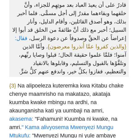
قادرٌ على أن يعيدَ العباد بعد موتِهِم للجزاء، وأنَّ
خلقهما وبقاءهما مقدرٌ إلى أجل مسمًّى. فلما أخبر
بذلك، وهو أصدق القائلين، وأقام الدليل، وأنار
السبيل؛ أخبر مع ذلك أنَّ طائفةً من الخلق قد أبوا إلا
إعراضاً عن الحقِّ وصدوفاً عن دعوة الرسل،
فقال:
{والذين كفروا عمَّا أُنذروا معرضون}
. وأمَّا الذين
آمنوا؛ فلمَّا علموا حقيقة الحال؛ قبلوا وصايا ربِّهم،
وتلقَّوْها بالقبول والتسليم، وقابلوها بالانقياد
والتعظيم، ففازوا بكلِّ خير، واندفع عنهم كلُّ شرٍّ.
{3}
Na alipoeleza kuteremka kwa Kitabu chake
chenye maamrisho na makatazo, akataja
kuumba kwake mbingu na ardhi, na
akaunganisha kati ya uumbaji na amri,
akasema:
"Fahamuni! Kuumba ni kwake, na
amri.
" Kama alivyosema Mwenyezi Mungu
Mtukufu:
"Mwenyezi Mungu ni yule ambaye