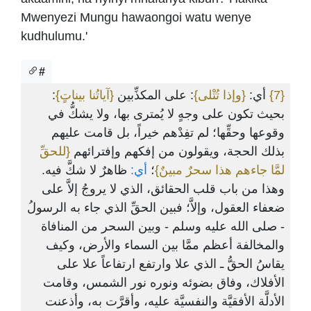
Mwenyezi Mungu hawaongoi watu wenye
kudhulumu.'
#
:
{آياتُنا بيناتٍ}
: على المكذِّبين
{وإذا تُتْلى}
أي:
{7}
بحيث تكون على وجهٍ لا يُمترى بها، ولا يشكُّ في
وقوعها وحقِّها؛ لم تفِدْهم خيراً، بل قامت عليهم
بذلك الحجة، ويقولون من إفكهم وإفترائهم
{للحقِّ
لمَّا جاءهم هذا سحرٌ مبينٌ}
؛
أي:
ظاهرٌ لا شكَّ فيه.
وهذا من باب قلب الحقائق، الذي لا يروجُ إلاَّ على
ضعفاء العقول، وإلاَّ؛ فبين الحقِّ الذي جاء به الرسولُ
- صلى الله عليه وسلم - وبين السحر من المنافاة
والمخالفة أعظم ممَّا بين السماء والأرض، وكيف
يقاسُ الحقُّ ـ الذي علا وارتفع ارتفاعاً علا على
الأفلاك، وفاق بضوئه ونوره نور الشمس، وقامت
الأدلَّة الأفقيَّة والنفسيَّة عليه، وأقرَّت به، وأذعنت