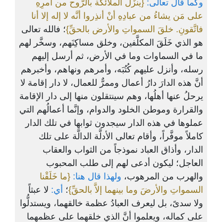
وكما قال تعالى:
{ينزِّلُ الملائكة بالرُّوح من أمرِهِ
على مَن يشاءُ من عبادِهِ أنْ أنذِروا أنَّه لا إله إلا أنا
فاتَّقونِ. خلقَ السمواتِ والأرض بالحقِّ}
؛ فالله تعالى
هو الذي خَلَقَ المكلَّفين، وخلق مساكِنَهم، وسخَّر لهم
ما في السماوات وما في الأرض، ثم أرسل إليهم
رسله، وأنزل عليهم كُتُبَه، وأمرهم ونهاهم، وأخبرهم
أنَّ هذه الدارَ دارُ أعمال وممرٌّ للعمال، لا دار إقامة لا
يرحلُ عنها أهلُها، وهم سينتقلون منها إلى دار الإقامة
والقرارة وموطن الخلود والدوام، وإنَّما أعمالُهم التي
عملوها في هذه الدار سيجدون ثوابها في تلك الدار
كاملاً موفَّراً، وأقام تعالى الأدلَّة الدالَّة على تلك
الدار، وأذاق العباد نموذجاً من الثواب والعقاب
العاجل؛ ليكون أدعى لهم إلى طلب المحبوب
والهرب من المرهوب،
ولهذا قال هنا:
{ما خَلَقْنا
السمواتِ والأرضَ وما بينهما إلاَّ بالحقِّ}
؛
أي:
لا عبثاً
ولا سدىً، بل ليعرف العبادُ عظمة خالقهما، ويستدلُّوا
على كماله، ويعلموا أنَّ الذي خلقهما على عظمهما