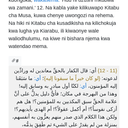
kuongoka,
wakasema:
'Huu ni uzushi mkubwa
wa zamani.' 12. Na kabla yake kilikuwapo Kitabu
cha Musa, kuwa chenye uwongozi na rehema.
Na hiki ni Kitabu cha kusadikisha na kilichokuja
kwa lugha ya Kiarabu, ili kiwaonye wale
waliodhulumu, na kiwe ni bishara njema kwa
watendao mema.
#
أي: قال الكفار بالحقِّ معاندين له ورادِّين
{11 - 12}
لدعوته:
{لو كان خيراً ما سبقونا إليه}
؛
أي:
ما سَبَقَنا
إليه المؤمنون،
أي:
لكنّا أول مبادرٍ به وسابق إليه!
وهذا من البهرجة في مكان؛ فأيُّ دليل يدلُّ على أنَّ
علامة الحقِّ سبق المكذبين به للمؤمنين؟! هل هم
أزكى نفوساً؟! أم أكمل عقولاً؟! أم الهدى بأيديهم؟!
ولكن هذا الكلام الذي صدر منهم يعزُّون به أنفسهم،
بمنزلة من لم يقدرْ على الشيء ثم طَفِقَ يذمُّه،