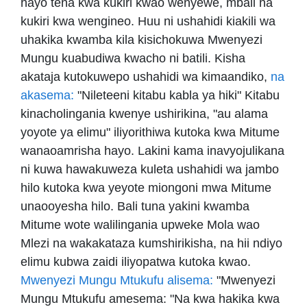
hayo tena kwa kukiri kwao wenyewe, mbali na
kukiri kwa wengineo. Huu ni ushahidi kiakili wa
uhakika kwamba kila kisichokuwa Mwenyezi
Mungu kuabudiwa kwacho ni batili. Kisha
akataja kutokuwepo ushahidi wa kimaandiko,
na
akasema:
"Nileteeni kitabu kabla ya hiki" Kitabu
kinacholingania kwenye ushirikina, "au alama
yoyote ya elimu" iliyorithiwa kutoka kwa Mitume
wanaoamrisha hayo. Lakini kama inavyojulikana
ni kuwa hawakuweza kuleta ushahidi wa jambo
hilo kutoka kwa yeyote miongoni mwa Mitume
unaooyesha hilo. Bali tuna yakini kwamba
Mitume wote walilingania upweke Mola wao
Mlezi na wakakataza kumshirikisha, na hii ndiyo
elimu kubwa zaidi iliyopatwa kutoka kwao.
Mwenyezi Mungu Mtukufu alisema:
"Mwenyezi
Mungu Mtukufu amesema: "Na kwa hakika kwa