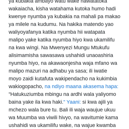
ya kubakia ambayo watu wake hawatatoka
wakaiacha, kisha watahama kutoka humo hadi
kwenye nyumba ya kubakia na mahali pa makao
ya milele na kudumu. Na hakika matendo yao
waliyoyafanya katika nyumba hii watapata
malipo yake katika nyumba hiyo kwa ukamilifu
na kwa wingi. Na Mwenyezi Mungu Mtukufu
alisimamisha sawasawa ushahidi unaoashiria
nyumba hiyo, na akawaonjesha waja mfano wa
malipo mazuri na adhabu ya sasa; ili iwatie
moyo zaidi kutafuta wakipendacho na kukimbia
wakiogopacho,
na ndiyo maana akasema hapa:
"Hatukuziumba mbingu na ardhi wala yaliyomo
baina yake ila kwa haki.
" Yaani:
si kwa ajili ya
mchezo wala bure tu. Bali ili waja waujue ukuu
wa Muumba wa viwili hivyo, na wavitumie kama
ushahidi wa ukamilifu wake, na wajue kwamba