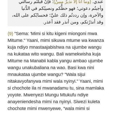
عندي.
{وما أنا إلاَّ نذيرٌ مبينٌ}
: فإنْ قبلتُم رسالتي
وأجبتُم دعوتي؛ فهو حظُّكم ونصيبُكم في الدُّنيا
والآخرة، وإن رددتُم ذلك عليَّ؛ فحسابُكم على الله،
وقد أنذرْتكم، ومن أنذر فقد أعذر.
{9}
"Sema: 'Mimi si kitu kigeni miongoni mwa
Mitume." Yaani, mimi sikuwa mtume wa kwanza
kuja ndiyo mnastaajabishwa na ujumbe wangu
na kukataa wito wangu. Bali wamekwisha kuja
Mitume na Manabii kabla yangu ambao ujumbe
wangu unakubaliana na wao. Basi kwa nini
mnaukataa ujumbe wangu? "Wala sijui
nitakavyofanywa mimi wala nyinyi." Yaani, mimi
si chochote ila ni mwanadamu tu, sina mamlaka
yoyote. Mwenyezi Mungu Mtukufu ndiye
anayeniendesha mimi na nyinyi. Siwezi kuleta
chochote mimi mwenyewe, "wala mimi si