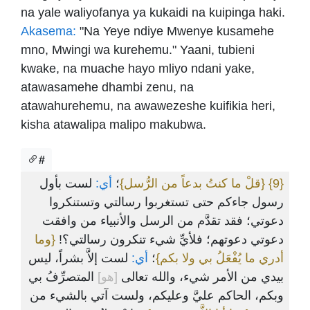
na yale waliyofanya ya kukaidi na kuipinga haki.
Akasema:
"Na Yeye ndiye Mwenye kusamehe
mno, Mwingi wa kurehemu." Yaani, tubieni
kwake, na muache hayo mliyo ndani yake,
atawasamehe dhambi zenu, na
atawahurehemu, na awawezeshe kuifikia heri,
kisha atawalipa malipo makubwa.
#
لست بأول
أي:
؛
{قلْ ما كنتُ بدعاً من الرُّسل}
{9}
رسول جاءكم حتى تستغربوا رسالتي وتستنكروا
دعوتي؛ فقد تقدَّم من الرسل والأنبياء من وافقت
دعوتي دعوتهم؛ فلأيِّ شيء تنكرون رسالتي؟!
{وما
أدري ما يُفْعَلُ بي ولا بكم}
؛
أي:
لست إلاَّ بشراً، ليس
بيدي من الأمر شيء، والله تعالى
[هو]
المتصرِّفُ بي
وبكم، الحاكم عليَّ وعليكم، ولست آتي بالشيء من