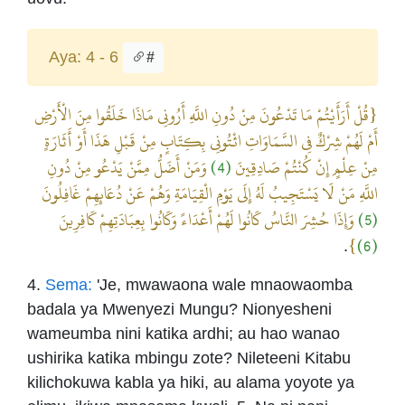
Aya: 4 - 6
#
{قُلْ أَرَأَيْتُمْ مَا تَدْعُونَ مِنْ دُونِ اللَّهِ أَرُونِي مَاذَا خَلَقُوا مِنَ الْأَرْضِ
أَمْ لَهُمْ شِرْكٌ فِي السَّمَاوَاتِ ائْتُونِي بِكِتَابٍ مِنْ قَبْلِ هَذَا أَوْ أَثَارَةٍ
وَمَنْ أَضَلُّ مِمَّنْ يَدْعُو مِنْ دُونِ
(4)
مِنْ عِلْمٍ إِنْ كُنْتُمْ صَادِقِينَ
اللَّهِ مَنْ لَا يَسْتَجِيبُ لَهُ إِلَى يَوْمِ الْقِيَامَةِ وَهُمْ عَنْ دُعَائِهِمْ غَافِلُونَ
وَإِذَا حُشِرَ النَّاسُ كَانُوا لَهُمْ أَعْدَاءً وَكَانُوا بِعِبَادَتِهِمْ كَافِرِينَ
(5)
}
(6)
.
4.
Sema:
'Je, mwawaona wale mnaowaomba
badala ya Mwenyezi Mungu? Nionyesheni
wameumba nini katika ardhi; au hao wanao
ushirika katika mbingu zote? Nileteeni Kitabu
kilichokuwa kabla ya hiki, au alama yoyote ya