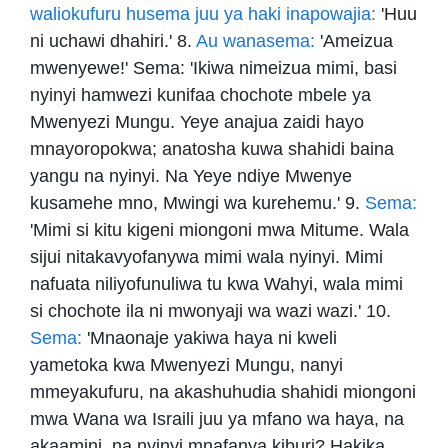
waliokufuru husema juu ya haki inapowajia:
'Huu
ni uchawi dhahiri.' 8.
Au wanasema:
'Ameizua
mwenyewe!' Sema: 'Ikiwa nimeizua mimi, basi
nyinyi hamwezi kunifaa chochote mbele ya
Mwenyezi Mungu. Yeye anajua zaidi hayo
mnayoropokwa; anatosha kuwa shahidi baina
yangu na nyinyi. Na Yeye ndiye Mwenye
kusamehe mno, Mwingi wa kurehemu.' 9.
Sema:
'Mimi si kitu kigeni miongoni mwa Mitume. Wala
sijui nitakavyofanywa mimi wala nyinyi. Mimi
nafuata niliyofunuliwa tu kwa Wahyi, wala mimi
si chochote ila ni mwonyaji wa wazi wazi.' 10.
Sema:
'Mnaonaje yakiwa haya ni kweli
yametoka kwa Mwenyezi Mungu, nanyi
mmeyakufuru, na akashuhudia shahidi miongoni
mwa Wana wa Israili juu ya mfano wa haya, na
akaamini, na nyinyi mnafanya kiburi? Hakika