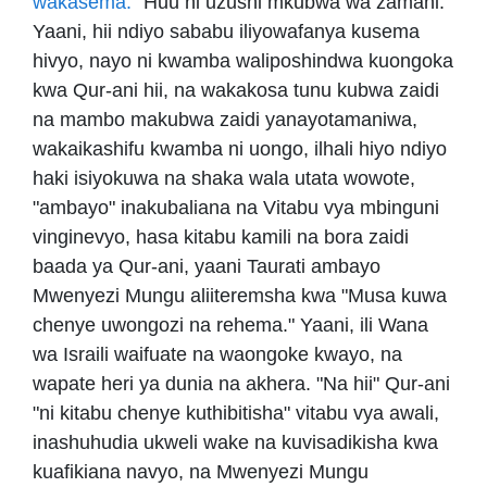
wakasema:
"Huu ni uzushi mkubwa wa zamani."
Yaani, hii ndiyo sababu iliyowafanya kusema
hivyo, nayo ni kwamba waliposhindwa kuongoka
kwa Qur-ani hii, na wakakosa tunu kubwa zaidi
na mambo makubwa zaidi yanayotamaniwa,
wakaikashifu kwamba ni uongo, ilhali hiyo ndiyo
haki isiyokuwa na shaka wala utata wowote,
"ambayo" inakubaliana na Vitabu vya mbinguni
vinginevyo, hasa kitabu kamili na bora zaidi
baada ya Qur-ani, yaani Taurati ambayo
Mwenyezi Mungu aliiteremsha kwa "Musa kuwa
chenye uwongozi na rehema." Yaani, ili Wana
wa Israili waifuate na waongoke kwayo, na
wapate heri ya dunia na akhera. "Na hii" Qur-ani
"ni kitabu chenye kuthibitisha" vitabu vya awali,
inashuhudia ukweli wake na kuvisadikisha kwa
kuafikiana navyo, na Mwenyezi Mungu