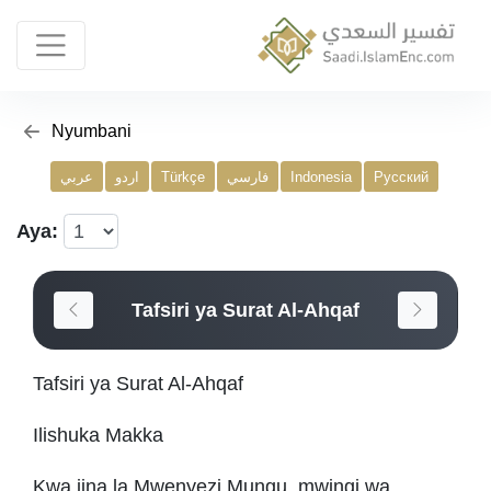
Nyumbani
عربي
اردو
Türkçe
فارسي
Indonesia
Русский
Aya:
Tafsiri ya Surat Al-Ahqaf
Tafsiri ya Surat Al-Ahqaf
Ilishuka Makka
Kwa jina la Mwenyezi Mungu, mwingi wa