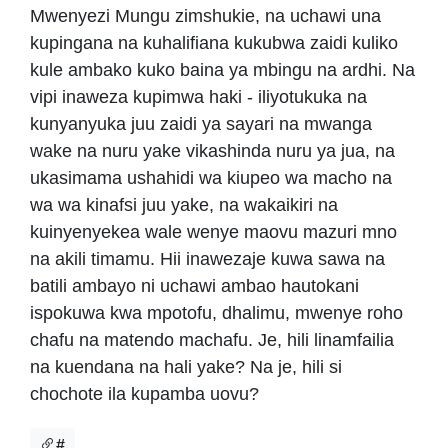
Mwenyezi Mungu zimshukie, na uchawi una
kupingana na kuhalifiana kukubwa zaidi kuliko
kule ambako kuko baina ya mbingu na ardhi. Na
vipi inaweza kupimwa haki - iliyotukuka na
kunyanyuka juu zaidi ya sayari na mwanga
wake na nuru yake vikashinda nuru ya jua, na
ukasimama ushahidi wa kiupeo wa macho na
wa wa kinafsi juu yake, na wakaikiri na
kuinyenyekea wale wenye maovu mazuri mno
na akili timamu. Hii inawezaje kuwa sawa na
batili ambayo ni uchawi ambao hautokani
ispokuwa kwa mpotofu, dhalimu, mwenye roho
chafu na matendo machafu. Je, hili linamfailia
na kuendana na hali yake? Na je, hili si
chochote ila kupamba uovu?
#