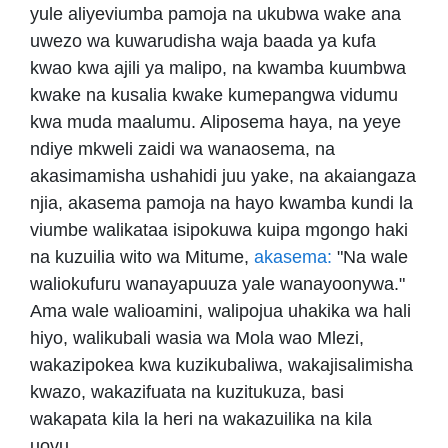
yule aliyeviumba pamoja na ukubwa wake ana
uwezo wa kuwarudisha waja baada ya kufa
kwao kwa ajili ya malipo, na kwamba kuumbwa
kwake na kusalia kwake kumepangwa vidumu
kwa muda maalumu. Aliposema haya, na yeye
ndiye mkweli zaidi wa wanaosema, na
akasimamisha ushahidi juu yake, na akaiangaza
njia, akasema pamoja na hayo kwamba kundi la
viumbe walikataa isipokuwa kuipa mgongo haki
na kuzuilia wito wa Mitume,
akasema:
"Na wale
waliokufuru wanayapuuza yale wanayoonywa."
Ama wale walioamini, walipojua uhakika wa hali
hiyo, walikubali wasia wa Mola wao Mlezi,
wakazipokea kwa kuzikubaliwa, wakajisalimisha
kwazo, wakazifuata na kuzitukuza, basi
wakapata kila la heri na wakazuilika na kila
uovu.