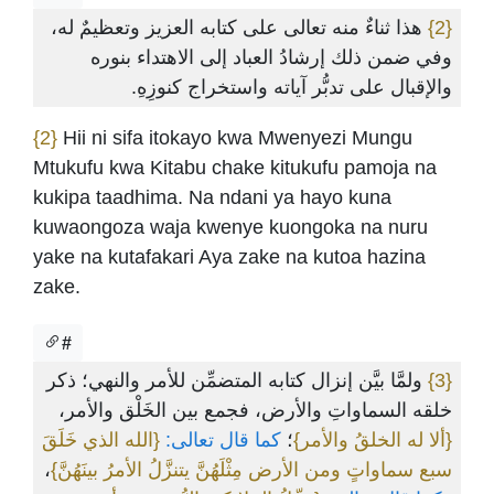
هذا ثناءٌ منه تعالى على كتابه العزيز وتعظيمٌ له،
{2}
وفي ضمن ذلك إرشادُ العباد إلى الاهتداء بنوره
والإقبال على تدبُّر آياته واستخراج كنوزِهِ.
{2}
Hii ni sifa itokayo kwa Mwenyezi Mungu
Mtukufu kwa Kitabu chake kitukufu pamoja na
kukipa taadhima. Na ndani ya hayo kuna
kuwaongoza waja kwenye kuongoka na nuru
yake na kutafakari Aya zake na kutoa hazina
zake.
#
ولمَّا بيَّن إنزال كتابه المتضمِّن للأمر والنهي؛ ذكر
{3}
خلقه السماواتِ والأرض، فجمع بين الخَلْق والأمر،
{ألا له الخلقُ والأمر}
؛
كما قال تعالى:
{الله الذي خَلَقَ
،
سبع سماواتٍ ومن الأرض مِثْلَهُنَّ يتنزَّلُ الأمرُ بينَهُنَّ}