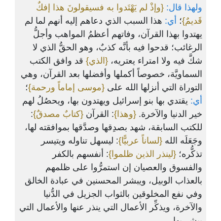
ولهذا قال:
{وإذْ لم يَهْتَدوا به فسيقولونَ هذا إفكٌ
قَديمٌ}
؛
أي:
هذا السبب الذي دعاهم إليه أنهم لما لم
يهتدوا بهذا القرآن، وفاتهم أعظمُ المواهب وأجلُّ
الرغائب؛ قدحوا فيه بأنَّه كذبٌ، وهو الحقُّ الذي لا
شكَّ فيه ولا امتراء يعتريه،
{الذي}
قد وافق الكتب
السماويَّة، خصوصاً أكملها وأفضلها بعد القرآن، وهي
التوراة التي أنزلها الله على
{موسى إماماً ورحمة}
؛
أي:
يقتدي بها بنو إسرائيل ويهتدون بها، ويحصُلُ لهم
:
{كتابٌ مصدقٌ}
: القرآن
{وهذا}
خير الدنيا والآخرة.
للكتب السابقة، شهد بصدِقها وصدَّقها بموافقته لها،
وجَعَلَه الله
{لساناً عربيًّا}
: ليسهل تناوله ويتيسر
تذكُّره؛
{لينذر الذين ظلموا}
: أنفسهم بالكفر
والفسوق والعصيان إن استمرُّوا على ظلمهم
بالعذاب الوبيل، ويبشر المحسنين في عبادة الخالق
وفي نفع المخلوقين بالثواب الجزيل في الدُّنيا
والآخرة، ويذكِّر الأعمال التي ينذر عنها والأعمال التي
يبشر بها.