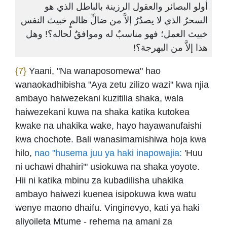
أولو البصائر والعقول الرزينة بالباطل الذي هو
السحرُ الذي لا يصدُرُ إلاَّ من ضالٍّ ظالمٍ خبيث النفس
خبيث العمل؛ فهو مناسبٌ له وموافقٌ لحاله؟! وهل
هذا إلاَّ من البهرجة؟!
{7}
Yaani, "Na wanaposomewa" hao
wanaokadhibisha "Aya zetu zilizo wazi" kwa njia
ambayo haiwezekani kuzitilia shaka, wala
haiwezekani kuwa na shaka katika kutokea
kwake na uhakika wake, hayo hayawanufaishi
kwa chochote. Bali wanasimamishiwa hoja kwa
hilo,
nao "husema juu ya haki inapowajia:
'Huu
ni uchawi dhahiri'" usiokuwa na shaka yoyote.
Hii ni katika mbinu za kubadilisha uhakika
ambayo haiwezi kuenea isipokuwa kwa watu
wenye maono dhaifu. Vinginevyo, kati ya haki
aliyoileta Mtume - rehema na amani za