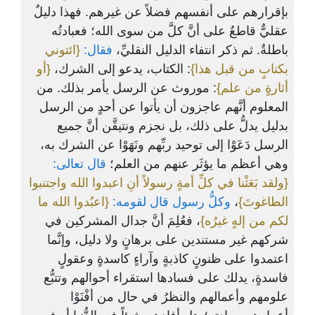
بإقرارهم على أنفسهم فضلاً عن غيرهم. فهذا دليلٌ
عقليٌّ قاطعٌ على أنَّ كلَّ من سوى الله؛ فعبادتُه
باطلةٌ. ثم ذكر انتفاء الدليل النقليِّ،
فقال:
{ائتوني
بكتابٍ من قبل هذا}
: الكتاب، يدعو إلى الشرك،
{أو
أثارةٍ من علم}
: موروث عن الرسل يأمر بذلك. من
المعلوم أنَّهم عاجزون أن يأتوا عن أحدٍ من الرسل
بدليل يدلُّ على ذلك، بل نجزم ونتيقَّن أنَّ جميع
الرسل دَعَوْا إلى توحيد ربِّهم ونَهَوْا عن الشرك به،
وهي أعظم ما يؤثَر عنهم من العلم؛
قال تعالى:
{ولقد بَعَثْنا في كلِّ أمةٍ رسولاً أنِ اعبدوا الله واجتنبوا
{اعبُدوا الله ما
وكلُّ رسول قال لقومه:
،
الطاغوتَ}
لكم من إلهٍ غيرُه}
، فعُلِمَ أنَّ جدال المشركين في
شركهم غير مستندين على برهانٍ ولا دليل، وإنَّما
اعتمدوا على ظنونٍ كاذبةٍ وآراءٍ كاسدةٍ وعقولٍ
فاسدةٍ، يدلك على فسادها استقراء أحوالهم وتتبُّع
علومهم وأعمالهم والنظرُ في حال من أفْنَوْا