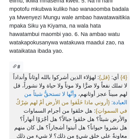
elimu, ikiwa mnasema kweli. 5. Na ni nani
mpotofu mkubwa kuliko hao wanaoomba badala
ya Mwenyezi Mungu wale ambao hawatawaitikia
mpaka Siku ya Kiyama, na wala hata
hawatambui maombi yao. 6. Na ambao watu
watakapokusanywa watakuwa maadui zao, na
wataikataa ibada yao.
#
: لهؤلاء الذين أشركوا بالله أوثاناً وأنداداً
{قل}
أي:
{4}
لا تملك نفعاً ولا ضرًّا ولا موتاً ولا حياة ولا نشوراً، قل
لهم مبيناً عجز أوثانهم،
وأنَّها لا تستحقُّ شيئاً من
العبادة:
{أروني ماذا خَلَقوا من الأرض أمْ لهم شِرْكٌ
في السمواتِ}
: هل خلقوا من أجرام السماوات
والأرض شيئاً؟ هل خلقوا جبالاً؟ هل أجْرَوْا أنهاراً؟
هل نشروا حيواناً؟ هل أنبتوا أشجاراً؟ هل كان منهم
معاونةٌ على خلق شيءٍ من ذلك؟ لا شيء من ذلك