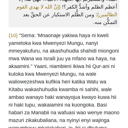
أعظم الظلم وأشدُّ الكفر؟!
{إنَّ الله لا يهدي القوم
الظالمين}
: ومن الظُّلم الاستكبار عن الحقِّ بعد
التمكُّن منه.
{10}
"Sema: 'Mnaonaje yakiwa haya ni kweli
yametoka kwa Mwenyezi Mungu, nanyi
mmeyakufuru, na akashuhudia shahidi miongoni
mwa Wana wa Israili juu ya mfano wa haya, na
akaamini." Yaani, niambieni ikiwa hii Qur-ani ni
kutoka kwa Mwenyezi Mungu, na wale
waliowezeshwa kufikia heri katika Watu wa
Kitabu wakashuhudia kwamba ni sahihi, wale
ambao wanayo haki wanayojua kwayo kuwa hii
ni haki tupu, wakaiamini na kuongoka. Basi
habari za Manabii na wafuasi wao wenye maono
mazuri zikakubaliana, na nyinyi enyi wajinga