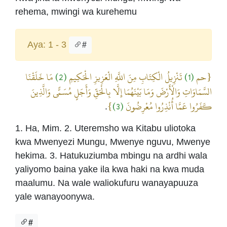
rehema, mwingi wa kurehemu
Aya: 1 - 3
#
مَا خَلَقْنَا
(2)
تَنْزِيلُ الْكِتَابِ مِنَ اللَّهِ الْعَزِيزِ الْحَكِيمِ
(1)
{حم
السَّمَاوَاتِ وَالْأَرْضَ وَمَا بَيْنَهُمَا إِلَّا بِالْحَقِّ وَأَجَلٍ مُسَمًّى وَالَّذِينَ
}
(3)
كَفَرُوا عَمَّا أُنْذِرُوا مُعْرِضُونَ
.
1. Ha, Mim. 2. Uteremsho wa Kitabu uliotoka
kwa Mwenyezi Mungu, Mwenye nguvu, Mwenye
hekima. 3. Hatukuziumba mbingu na ardhi wala
yaliyomo baina yake ila kwa haki na kwa muda
maalumu. Na wale waliokufuru wanayapuuza
yale wanayoonywa.
#