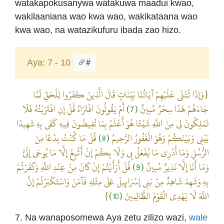
watakapokusanywa watakuwa maadui kwao,
wakilaaniana wao kwa wao, wakikataana wao
kwa wao, na watazikufuru ibada zao hizo.
Aya: 7 - 10
#
{وَإِذَا تُتْلَى عَلَيْهِمْ آيَاتُنَا بَيِّنَاتٍ قَالَ الَّذِينَ كَفَرُوا لِلْحَقِّ لَمَّا
أَمْ يَقُولُونَ افْتَرَاهُ قُلْ إِنِ افْتَرَيْتُهُ فَلَا
(7)
جَاءَهُمْ هَذَا سِحْرٌ مُبِينٌ
تَمْلِكُونَ لِي مِنَ اللَّهِ شَيْئًا هُوَ أَعْلَمُ بِمَا تُفِيضُونَ فِيهِ كَفَى بِهِ شَهِيدًا
قُلْ مَا كُنْتُ بِدْعًا مِنَ
(8)
بَيْنِي وَبَيْنَكُمْ وَهُوَ الْغَفُورُ الرَّحِيمُ
الرُّسُلِ وَمَا أَدْرِي مَا يُفْعَلُ بِي وَلَا بِكُمْ إِنْ أَتَّبِعُ إِلَّا مَا يُوحَى إِلَيَّ
قُلْ أَرَأَيْتُمْ إِنْ كَانَ مِنْ عِنْدِ اللَّهِ وَكَفَرْتُمْ
(9)
وَمَا أَنَا إِلَّا نَذِيرٌ مُبِينٌ
بِهِ وَشَهِدَ شَاهِدٌ مِنْ بَنِي إِسْرَائِيلَ عَلَى مِثْلِهِ فَآمَنَ وَاسْتَكْبَرْتُمْ إِنَّ
}
(10)
اللَّهَ لَا يَهْدِي الْقَوْمَ الظَّالِمِينَ
7. Na wanaposomewa Aya zetu zilizo wazi,
wale