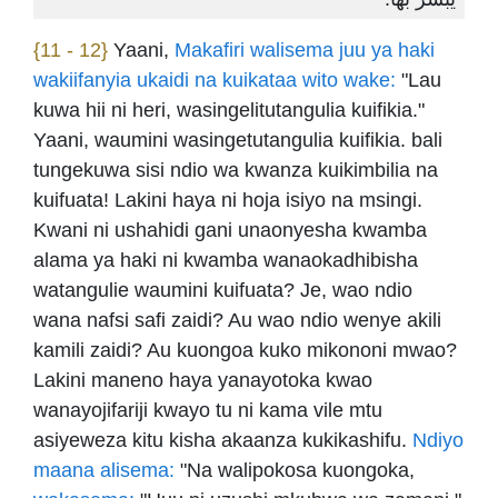
{11 - 12}
Yaani,
Makafiri walisema juu ya haki
wakiifanyia ukaidi na kuikataa wito wake:
"Lau
kuwa hii ni heri, wasingelitutangulia kuifikia."
Yaani, waumini wasingetutangulia kuifikia. bali
tungekuwa sisi ndio wa kwanza kuikimbilia na
kuifuata! Lakini haya ni hoja isiyo na msingi.
Kwani ni ushahidi gani unaonyesha kwamba
alama ya haki ni kwamba wanaokadhibisha
watangulie waumini kuifuata? Je, wao ndio
wana nafsi safi zaidi? Au wao ndio wenye akili
kamili zaidi? Au kuongoa kuko mikononi mwao?
Lakini maneno haya yanayotoka kwao
wanayojifariji kwayo tu ni kama vile mtu
asiyeweza kitu kisha akaanza kukikashifu.
Ndiyo
maana alisema:
"Na walipokosa kuongoka,