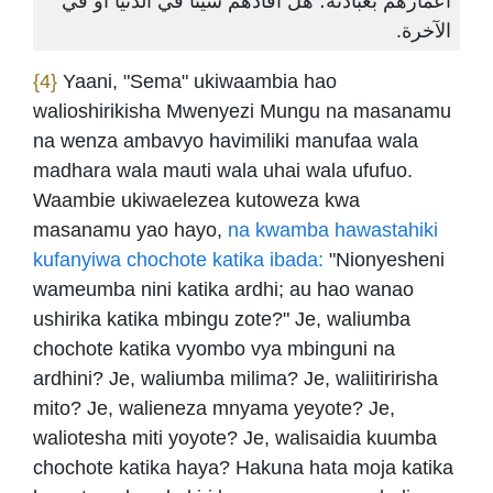
أعمارهم بعبادته؛ هل أفادهم شيئاً في الدُّنيا أو في
الآخرة.
{4}
Yaani, "Sema" ukiwaambia hao
walioshirikisha Mwenyezi Mungu na masanamu
na wenza ambavyo havimiliki manufaa wala
madhara wala mauti wala uhai wala ufufuo.
Waambie ukiwaelezea kutoweza kwa
masanamu yao hayo,
na kwamba hawastahiki
kufanyiwa chochote katika ibada:
"Nionyesheni
wameumba nini katika ardhi; au hao wanao
ushirika katika mbingu zote?" Je, waliumba
chochote katika vyombo vya mbinguni na
ardhini? Je, waliumba milima? Je, waliitiririsha
mito? Je, walieneza mnyama yeyote? Je,
waliotesha miti yoyote? Je, walisaidia kuumba
chochote katika haya? Hakuna hata moja katika