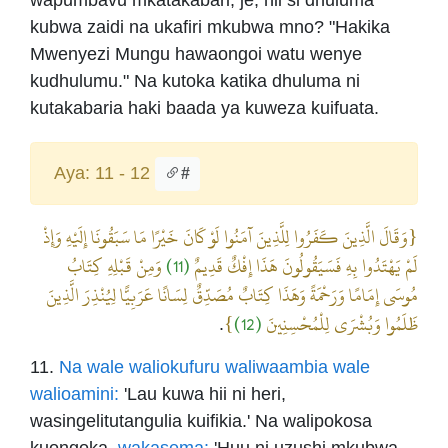
wapumbavu mkatakabari, je, hii si dhuluma
kubwa zaidi na ukafiri mkubwa mno? "Hakika
Mwenyezi Mungu hawaongoi watu wenye
kudhulumu." Na kutoka katika dhuluma ni
kutakabaria haki baada ya kuweza kuifuata.
Aya: 11 - 12
#
{وَقَالَ الَّذِينَ كَفَرُوا لِلَّذِينَ آمَنُوا لَوْ كَانَ خَيْرًا مَا سَبَقُونَا إِلَيْهِ وَإِذْ
وَمِنْ قَبْلِهِ كِتَابُ
(11)
لَمْ يَهْتَدُوا بِهِ فَسَيَقُولُونَ هَذَا إِفْكٌ قَدِيمٌ
مُوسَى إِمَامًا وَرَحْمَةً وَهَذَا كِتَابٌ مُصَدِّقٌ لِسَانًا عَرَبِيًّا لِيُنْذِرَ الَّذِينَ
}
(12)
ظَلَمُوا وَبُشْرَى لِلْمُحْسِنِينَ
.
11.
Na wale waliokufuru waliwaambia wale
walioamini:
'Lau kuwa hii ni heri,
wasingelitutangulia kuifikia.' Na walipokosa