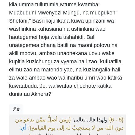
kila umma tuliutumia Mtume kwamba:
Muabuduni Mwenyezi Mungu, na muepukeni
Shetani." Basi ikajulikana kuwa upinzani wa
washirikina kuhusiana na ushirikina wao
hautegemei hoja wala ushahidi. Bali
unategemea dhana batili na maoni potovu na
akili mbovu, ambao unaonekana uovu wake
kupitia kuzichunguza vyema hali zao, kufuatilia
elimu zao na matendo yao, na kuziangalia hali
za wale ambao wao waliharibu umri wao katika
kuwaabudu. Je, waliwafaa chochote katika
dunia au Akhera?
#
{ومن أضلُّ ممَّن يدعو من
ولهذا قال تعالى:
{5 - 6}
دونِ الله من لا يستجيبُ له إلى يوم القيامةِ}
؛
أي: