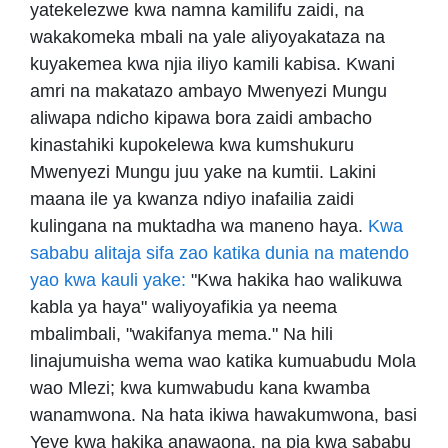
yatekelezwe kwa namna kamilifu zaidi, na
wakakomeka mbali na yale aliyoyakataza na
kuyakemea kwa njia iliyo kamili kabisa. Kwani
amri na makatazo ambayo Mwenyezi Mungu
aliwapa ndicho kipawa bora zaidi ambacho
kinastahiki kupokelewa kwa kumshukuru
Mwenyezi Mungu juu yake na kumtii. Lakini
maana ile ya kwanza ndiyo inafailia zaidi
kulingana na muktadha wa maneno haya.
Kwa
sababu alitaja sifa zao katika dunia na matendo
yao kwa kauli yake:
"Kwa hakika hao walikuwa
kabla ya haya" waliyoyafikia ya neema
mbalimbali, "wakifanya mema." Na hili
linajumuisha wema wao katika kumuabudu Mola
wao Mlezi; kwa kumwabudu kana kwamba
wanamwona. Na hata ikiwa hawakumwona, basi
Yeye kwa hakika anawaona, na pia kwa sababu