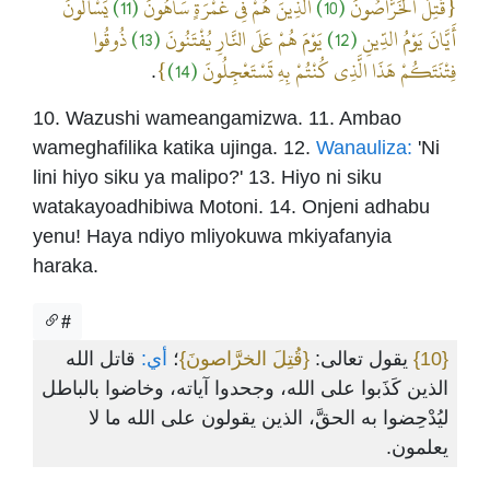
يَسْأَلُونَ
(11)
الَّذِينَ هُمْ فِي غَمْرَةٍ سَاهُونَ
(10)
{قُتِلَ الْخَرَّاصُونَ
ذُوقُوا
(13)
يَوْمَ هُمْ عَلَى النَّارِ يُفْتَنُونَ
(12)
أَيَّانَ يَوْمُ الدِّينِ
}
(14)
فِتْنَتَكُمْ هَذَا الَّذِي كُنْتُمْ بِهِ تَسْتَعْجِلُونَ
.
10. Wazushi wameangamizwa. 11. Ambao
wameghafilika katika ujinga. 12.
Wanauliza:
'Ni
lini hiyo siku ya malipo?' 13. Hiyo ni siku
watakayoadhibiwa Motoni. 14. Onjeni adhabu
yenu! Haya ndiyo mliyokuwa mkiyafanyia
haraka.
#
قاتل الله
أي:
؛
{قُتِلَ الخرَّاصونَ}
يقول تعالى:
{10}
الذين كَذَبوا على الله، وجحدوا آياته، وخاضوا بالباطل
ليُدْحِضوا به الحقَّ، الذين يقولون على الله ما لا
يعلمون.