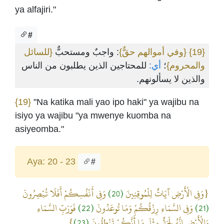
ya alfajiri."
#
{للسائل
: واجبٌ ومستحبٌّ
{وفي أموالهم حقٌّ}
{19}
والمحروم}
؛
أي:
للمحتاجين الذين يطلبون من الناس
والذين لا يسألونهم.
{19}
"Na katika mali yao ipo haki" ya wajibu na
isiyo ya wajibu "ya mwenye kuomba na
asiyeomba."
Aya: 20 - 23
#
وَفِي أَنْفُسِكُمْ أَفَلَا تُبْصِرُونَ
(20)
{وَفِي الْأَرْضِ آيَاتٌ لِلْمُوقِنِينَ
فَوَرَبِّ السَّمَاءِ
(22)
وَفِي السَّمَاءِ رِزْقُكُمْ وَمَا تُوعَدُونَ
(21)
}
(23)
وَالْأَرْضِ إِنَّهُ لَحَقٌّ مِثْلَ مَا أَنَّكُمْ تَنْطِقُونَ