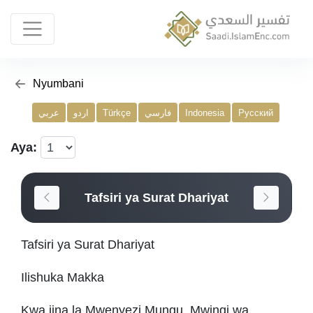
Nyumbani
عربي
اردو
Türkçe
فارسي
Indonesia
Русский
Aya:
Tafsiri ya Surat Dhariyat
Tafsiri ya Surat Dhariyat
Ilishuka Makka
Kwa jina la Mwenyezi Mungu, Mwingi wa