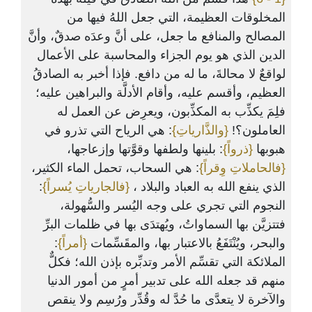
المخلوقات العظيمة، التي جعل اللهُ فيها من
المصالح والمنافع ما جعل، على أنَّ وعدَه صدقٌ، وأنَّ
الدين الذي هو يوم الجزاء والمحاسبة على الأعمال
لواقعٌ لا محالةَ، ما له من دافع. فإذا أخبر به الصادقُ
العظيم، وأقسم عليه، وأقام الأدلَّة والبراهين عليه؛
فلِمَ يكذِّب به المكذِّبون، ويعرِض عن العمل له
العاملون؟!
{والذَّارياتِ}
: هي الرياح التي تذرو في
هبوبها
{ذرواً}
: بلينها ولطفها وقوَّتها وإزعاجها،
{فالحاملاتِ وِقراً}
: هي السحاب، تحمل الماء الكثير،
:
{فالجارياتِ يُسراً}
الذي ينفع الله به العباد والبلاد ،
النجوم التي تجري على وجه اليُسر والسُّهولة،
فتتزيَّن بها السماواتُ، ويُهتدَى بها في ظلمات البرِّ
:
{أمراً}
والبحر، ويُنْتَفَعُ بالاعتبار بها، والمقَسِّمات
الملائكة التي تقسِّم الأمر وتدبِّره بإذن الله؛ فكلٌّ
منهم قد جعله الله على تدبير أمرٍ من أمور الدنيا
والآخرة لا يتعدَّى ما حُدَّ له وقُدِّر ورُسِم ولا ينقص