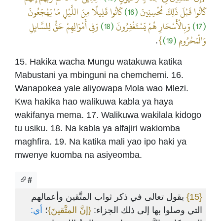
كَانُوا قَلِيلًا مِنَ اللَّيْلِ مَا يَهْجَعُونَ
(16)
كَانُوا قَبْلَ ذَلِكَ مُحْسِنِينَ
وَفِي أَمْوَالِهِمْ حَقٌّ لِلسَّائِلِ
(18)
وَبِالْأَسْحَارِ هُمْ يَسْتَغْفِرُونَ
(17)
}
(19)
وَالْمَحْرُومِ
.
15. Hakika wacha Mungu watakuwa katika
Mabustani ya mbinguni na chemchemi. 16.
Wanapokea yale aliyowapa Mola wao Mlezi.
Kwa hakika hao walikuwa kabla ya haya
wakifanya mema. 17. Walikuwa wakilala kidogo
tu usiku. 18. Na kabla ya alfajiri wakiomba
maghfira. 19. Na katika mali yao ipo haki ya
mwenye kuomba na asiyeomba.
#
يقول تعالى في ذكر ثواب المتَّقين وأعمالهم
{15}
التي وصلوا بها إلى ذلك الجزاء:
{إنَّ المتَّقينَ}
؛
أي: