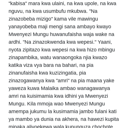
"kabisa" mara kwa ulaini, na kwa upole, na kwa
nguvu, na kwa usumbufu mkubwa. "Na
zinazobeba mizigo" kama vile mawingu
yanayobeba maji mengi sana ambayo kwayo
Mwenyezi Mungu huwanufaisha waja wake na
ardhi. "Na zinazokwenda kwa wepesi." Yaani,
nyota zipitazo kwa wepesi na kwa hizo mbingu
zinapambika, watu wanaongoka njia kwazo
katika viza vya bara na bahari, na pia
zinanufaisha kwa kuzizingatia, pia
zinazogawanya kwa "amri" na pia maana yake
yaweza kuwa Malaika ambao wanagawanya
amri na kuisimamia kwa idhini ya Mwenyezi
Mungu. Kila mmoja wao Mwenyezi Mungu
amempa jukumu la kusimamia jambo fulani kati
ya mambo ya dunia na akhera, na hawezi kupita
mipaka aliyoekewa wala kupunguza chochote