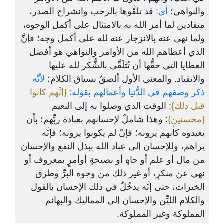
والنواهي؛
أي:
قد تلقَّوها بالرحب وانشراح الصدر،
منقادين لما أمر الله به بالامتثال على أكمل الوجوه،
ولما نهى عنه بالانزجار عنه لله على أكمل وجه؛ فإنَّ
الذي أعطاهم الله من الأوامر والنواهي هو أفضل
العطايا التي حقُّها أن تُتَلَقَّى بالشُّكر لله عليها
والانقياد. والمعنى الأول ألصقُ بسياق الكلام؛
لأنَّه
ذكر وصفهم في الدُّنيا وأعمالهم بقوله:
{إنَّهم كانوا
قبل ذلك}
: الوقت الذي وصلوا به إلى النعيم
{محسنين}
: وهذا شاملٌ لإحسانهم بعبادة ربِّهم؛ بأن
يعبدوه كأنهم يرونه؛ فإنْ لم يكونوا يرونه؛ فإنَّه
يراهم، وللإحسان إلى عباد الله ببذل النفع والإحسان
من مال أو علم أو جاهٍ أو نصيحةٍ أوأمرٍ بمعروف أو
نهي عن منكرٍ، أو غير ذلك من وجوه البرِّ وطرق
الخيرات، حتى إنَّه يدخُلُ في ذلك الإحسان بالقول
والكلام الليِّن والإحسان إلى المماليك والبهائم
المملوكة وغير المملوكة.