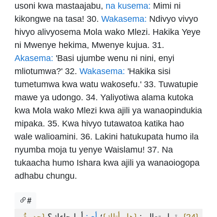
usoni kwa mastaajabu,
na kusema:
Mimi ni
kikongwe na tasa! 30.
Wakasema:
Ndivyo vivyo
hivyo alivyosema Mola wako Mlezi. Hakika Yeye
ni Mwenye hekima, Mwenye kujua. 31.
Akasema:
'Basi ujumbe wenu ni nini, enyi
mliotumwa?' 32.
Wakasema:
'Hakika sisi
tumetumwa kwa watu wakosefu.' 33. Tuwatupie
mawe ya udongo. 34. Yaliyotiwa alama kutoka
kwa Mola wako Mlezi kwa ajili ya wanaopindukia
mipaka. 35. Kwa hivyo tutawatoa katika hao
wale walioamini. 36. Lakini hatukupata humo ila
nyumba moja tu yenye Waislamu! 37. Na
tukaacha humo Ishara kwa ajili ya wanaoiogopa
adhabu chungu.
#