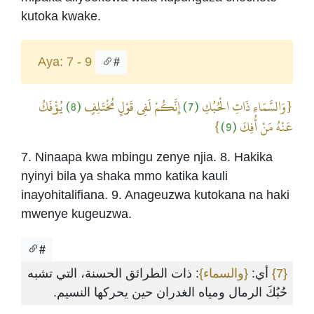
kutoka kwake.
Aya: 7 - 9
#
يُؤْفَكُ
(8)
إِنَّكُمْ لَفِي قَوْلٍ مُخْتَلِفٍ
(7)
{وَالسَّمَاءِ ذَاتِ الْحُبُكِ
}
(9)
عَنْهُ مَنْ أُفِكَ
7. Ninaapa kwa mbingu zenye njia. 8. Hakika
nyinyi bila ya shaka mmo katika kauli
inayohitalifiana. 9. Anageuzwa kutokana na haki
mwenye kugeuzwa.
#
: ذات الطرائق الحسنة، التي تشبه
{والسماء}
أي:
{7}
حُبُكَ الرمال ومياه الغدران حين يحركها النسيم.