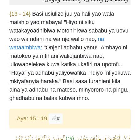
{13 - 14}
Basi usiulize juu ya hali yao wala
maishio yao mabaya! "Hiyo ni siku
watakayoadhibiwa Motoni" kwa sababu ya uovu
wao wa ndani na wa nje walio nao,
na
wataambiwa:
"Onjeni adhabu yenu!" Ambayo ni
matokeo ya mtihani waliojaribiwa nao,
uliowapelekea kuwa katika ukafiri na upotofu.
"Haya" ya adhabu yaliyowafika "ndiyo mliyokuwa
mkiyafanyia haraka." Basi sasa furahieni kila
aina ya adhabu na mateso, minyororo na pingu,
ghadhabu na balaa kubwa mno.
Aya: 15 - 19
#
آخِذِينَ مَا آتَاهُمْ رَبُّهُمْ إِنَّهُمْ
(15)
{إِنَّ الْمُتَّقِينَ فِي جَنَّاتٍ وَعُيُونٍ