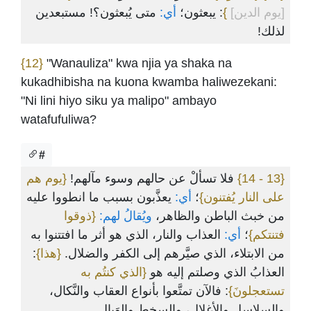
متى يُبعثون؟! مستبعدين
أي:
: يبعثون؛
}
[يوم الدين]
لذلك!
{12}
"Wanauliza" kwa njia ya shaka na
kukadhibisha na kuona kwamba haliwezekani:
"Ni lini hiyo siku ya malipo" ambayo
watafufuliwa?
#
{يوم هم
فلا تسألْ عن حالهم وسوء مآلهم!
{13 - 14}
على النار يُفتنون}
؛
أي:
يعذَّبون بسبب ما انطووا عليه
من خبث الباطن والظاهر،
ويُقالُ لهم:
{ذوقوا
فتنتكم}
؛
أي:
العذاب والنار، الذي هو أثر ما افتتنوا به
:
{هذا}
من الابتلاء، الذي صيَّرهم إلى الكفر والضلال.
العذابُ الذي وصلتم إليه هو
{الذي كنتُم به
تستعجلونَ}
: فالآن تمتَّعوا بأنواع العقاب والنَّكال،
والسلاسل والأغلال، والسخط والوَبال.