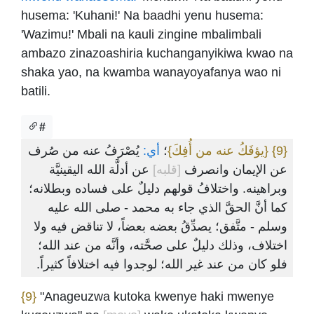
husema: 'Kuhani!' Na baadhi yenu husema:
'Wazimu!' Mbali na kauli zingine mbalimbali
ambazo zinazoashiria kuchanganyikiwa kwao na
shaka yao, na kwamba wanayoyafanya wao ni
batili.
#
يُصْرَفُ عنه من صُرف
أي:
؛
{يؤفَكُ عنه من أُفِكَ}
{9}
عن الإيمان وانصرف
[قلبه]
عن أدلَّة الله اليقينيَّة
وبراهينه. واختلافُ قولهم دليلٌ على فساده وبطلانه؛
كما أنَّ الحقَّ الذي جاء به محمد - صلى الله عليه
وسلم - متَّفق؛ يصدِّقُ بعضه بعضاً، لا تناقض فيه ولا
اختلاف، وذلك دليلٌ على صحَّته، وأنَّه من عند الله؛
فلو كان من عند غير الله؛ لوجدوا فيه اختلافاً كثيراً.
{9}
"Anageuzwa kutoka kwenye haki mwenye