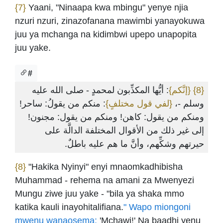
{7}
Yaani, "Ninaapa kwa mbingu" yenye njia
nzuri nzuri, zinazofanana mawimbi yanayokuwa
juu ya mchanga na kidimbwi upepo unapopita
juu yake.
#
: أيُّها المكذِّبون لمحمدٍ - صلى الله عليه
{إنَّكم}
{8}
وسلم -،
{لفي قول مختلفٍ}
: منكم من يقولُ: ساحر!
ومنكم من يقول: كاهن! ومنكم من يقول: مجنون!
إلى غير ذلك من الأقوال المختلفة الدالَّة على
حيرتهم وشكِّهم، وأنَّ ما هم عليه باطلٌ.
{8}
"Hakika Nyinyi" enyi mnaomkadhibisha
Muhammad - rehema na amani za Mwenyezi
Mungu ziwe juu yake - "bila ya shaka mmo
katika kauli inayohitalifiana.
" Wapo miongoni
mwenu wanaosema:
'Mchawi!' Na baadhi yenu