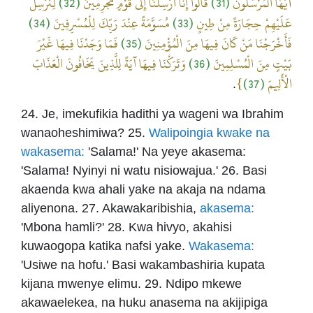
لِنُرْسِلَ
(32)
قَالُوا إِنَّا أُرْسِلْنَا إِلَى قَوْمٍ مُجْرِمِينَ
(31)
أَيُّهَا الْمُرْسَلُونَ
(34)
مُسَوَّمَةً عِنْدَ رَبِّكَ لِلْمُسْرِفِينَ
(33)
عَلَيْهِمْ حِجَارَةً مِنْ طِينٍ
فَمَا وَجَدْنَا فِيهَا غَيْرَ
(35)
فَأَخْرَجْنَا مَنْ كَانَ فِيهَا مِنَ الْمُؤْمِنِينَ
وَتَرَكْنَا فِيهَا آيَةً لِلَّذِينَ يَخَافُونَ الْعَذَابَ
(36)
بَيْتٍ مِنَ الْمُسْلِمِينَ
}
(37)
الْأَلِيمَ
.
24. Je, imekufikia hadithi ya wageni wa Ibrahim
wanaoheshimiwa? 25.
Walipoingia kwake na
wakasema:
'Salama!' Na yeye akasema:
'Salama! Nyinyi ni watu nisiowajua.' 26. Basi
akaenda kwa ahali yake na akaja na ndama
aliyenona. 27. Akawakaribishia,
akasema:
'Mbona hamli?' 28. Kwa hivyo, akahisi
kuwaogopa katika nafsi yake.
Wakasema:
'Usiwe na hofu.' Basi wakambashiria kupata
kijana mwenye elimu. 29. Ndipo mkewe
akawaelekea, na huku anasema na akijipiga