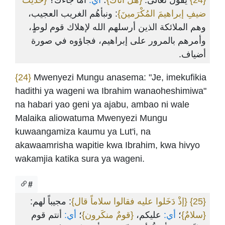
{حديثُ
أما جاءك؟
أي:
؛
{هل أتاك}
يقول تعالى:
{24}
ضيفِ إبراهيمَ المُكْرَمينَ}
: ونبأهُم الغريب العجيب،
وهم الملائكة الذين أرسلهم الله لإهلاك قوم لوطٍ،
وأمرهم بالمرور على إبراهيم، فجاؤوه في صورة
أضياف.
{24}
Mwenyezi Mungu anasema: "Je, imekufikia
hadithi ya wageni wa Ibrahim wanaoheshimiwa"
na habari yao geni ya ajabu, ambao ni wale
Malaika aliowatuma Mwenyezi Mungu
kuwaangamiza kaumu ya Lut'i, na
akawaamrisha wapitie kwa Ibrahim, kwa hivyo
wakamjia katika sura ya wageni.
#
: مجيباً لهم:
{إذْ دَخَلوا عليه فقالوا سلاماً قال}
{25}
{سلامٌ}
؛
أي:
عليكم،
{قومٌ منكَرون}
؛
أي:
أنتم قوم