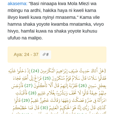
akasema:
"Basi ninaapa kwa Mola Mlezi wa
mbingu na ardhi, hakika haya ni kweli kama
ilivyo kweli kuwa nyinyi mnasema." Kama vile
hamna shaka yoyote kwamba mnatamka, vivyo
hivyo, hamfai kuwa na shaka yoyote kuhusu
ufufuo na malipo.
Aya: 24 - 37
#
إِذْ دَخَلُوا عَلَيْهِ
(24)
{هَلْ أَتَاكَ حَدِيثُ ضَيْفِ إِبْرَاهِيمَ الْمُكْرَمِينَ
فَرَاغَ إِلَى أَهْلِهِ فَجَاءَ
(25)
فَقَالُوا سَلَامًا قَالَ سَلَامٌ قَوْمٌ مُنْكَرُونَ
فَأَوْجَسَ
(27)
فَقَرَّبَهُ إِلَيْهِمْ قَالَ أَلَا تَأْكُلُونَ
(26)
بِعِجْلٍ سَمِينٍ
فَأَقْبَلَتِ
(28)
مِنْهُمْ خِيفَةً قَالُوا لَا تَخَفْ وَبَشَّرُوهُ بِغُلَامٍ عَلِيمٍ
قَالُوا
(29)
امْرَأَتُهُ فِي صَرَّةٍ فَصَكَّتْ وَجْهَهَا وَقَالَتْ عَجُوزٌ عَقِيمٌ
قَالَ فَمَا خَطْبُكُمْ
(30)
كَذَلِكِ قَالَ رَبُّكِ إِنَّهُ هُوَ الْحَكِيمُ الْعَلِيمُ