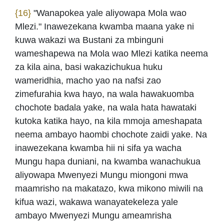
{16}
"Wanapokea yale aliyowapa Mola wao
Mlezi." Inawezekana kwamba maana yake ni
kuwa wakazi wa Bustani za mbinguni
wameshapewa na Mola wao Mlezi katika neema
za kila aina, basi wakazichukua huku
wameridhia, macho yao na nafsi zao
zimefurahia kwa hayo, na wala hawakuomba
chochote badala yake, na wala hata hawataki
kutoka katika hayo, na kila mmoja ameshapata
neema ambayo haombi chochote zaidi yake. Na
inawezekana kwamba hii ni sifa ya wacha
Mungu hapa duniani, na kwamba wanachukua
aliyowapa Mwenyezi Mungu miongoni mwa
maamrisho na makatazo, kwa mikono miwili na
kifua wazi, wakawa wanayatekeleza yale
ambayo Mwenyezi Mungu ameamrisha