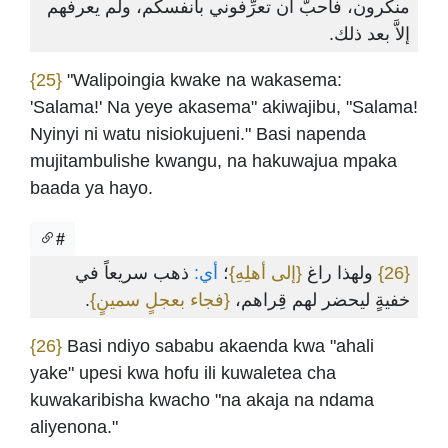
منكَرون، فأحبُّ أن تعرِّفوني بأنفسكم، ولم يعرفهم
إلاَّ بعد ذلك.
{25}
"Walipoingia kwake na wakasema:
'Salama!' Na yeye akasema" akiwajibu, "Salama!
Nyinyi ni watu nisiokujueni." Basi napenda
mujitambulishe kwangu, na hakuwajua mpaka
baada ya hayo.
#
ذهب سريعاً في
أي:
؛
{إلى أهلِهِ}
ولهذا راغ
{26}
.
{فجاء بعجلٍ سمينٍ}
خفيةٍ ليحضر لهم قِراهم،
{26}
Basi ndiyo sababu akaenda kwa "ahali
yake" upesi kwa hofu ili kuwaletea cha
kuwakaribisha kwacho "na akaja na ndama
aliyenona."