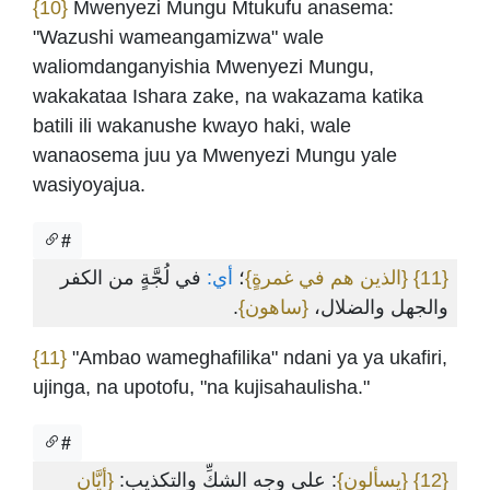
{10}
Mwenyezi Mungu Mtukufu anasema:
"Wazushi wameangamizwa" wale
waliomdanganyishia Mwenyezi Mungu,
wakakataa Ishara zake, na wakazama katika
batili ili wakanushe kwayo haki, wale
wanaosema juu ya Mwenyezi Mungu yale
wasiyoyajua.
#
في لُجَّةٍ من الكفر
أي:
؛
{الذين هم في غمرةٍ}
{11}
.
{ساهون}
والجهل والضلال،
{11}
"Ambao wameghafilika" ndani ya ya ukafiri,
ujinga, na upotofu, "na kujisahaulisha."
#
{أيَّان
: على وجه الشكِّ والتكذيب:
{يسألون}
{12}