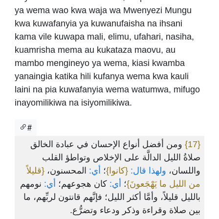
ya wema wao kwa waja wa Mwenyezi Mungu
kwa kuwafanyia ya kuwanufaisha na ihsani
kama vile kuwapa mali, elimu, ufahari, nasiha,
kuamrisha mema au kukataza maovu, au
mambo mengineyo ya wema, kiasi kwamba
yanaingia katika hili kufanya wema kwa kauli
laini na pia kuwafanyia wema watumwa, mifugo
inayomilikiwa na isiyomilikiwa.
#
ومن أفضل أنواع الإحسان في عبادة الخالق
{17}
صلاةُ الليل الدالَّة على الإخلاص وتواطؤ القلب
واللسان،
ولهذا قال:
{كانوا}
؛
أي:
المحسنون،
{قليلاً
من الليل ما يَهْجَعونَ}
؛
أي:
كان هجوعهم؛
أي:
نومهم
بالليل قليلاً، وأمَّا أكثر الليل؛ فإنَّهم قانتون لربِّهم، ما
بين صلاة وقراءة وذكر ودعاء وتضرُّع.