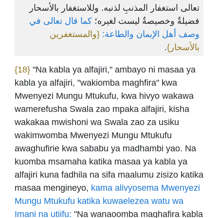
تعالى استغفار المذنبِ لذنبه. وللاستغفار بالأسحار
فضيلةٌ وخصيصةٌ ليست لغيره؛
كما قال تعالى في
وصف أهل الإيمان والطاعة:
{والمستغفرين
.
بالأسحار}
{18}
"Na kabla ya alfajiri," ambayo ni masaa ya
kabla ya alfajiri, "wakiomba maghfira" kwa
Mwenyezi Mungu Mtukufu, kwa hivyo wakawa
wamerefusha Swala zao mpaka alfajiri, kisha
wakakaa mwishoni wa Swala zao za usiku
wakimwomba Mwenyezi Mungu Mtukufu
awaghufirie kwa sababu ya madhambi yao. Na
kuomba msamaha katika masaa ya kabla ya
alfajiri kuna fadhila na sifa maalumu zisizo katika
masaa mengineyo,
kama alivyosema Mwenyezi
Mungu Mtukufu katika kuwaelezea watu wa
Imani na utiifu:
"Na wanaoomba maghafira kabla