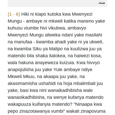
منه.
{1 - 6}
Hiki ni kiapo kutoka kwa Mwenyezi
Mungu - ambaye ni mkweli katika maneno yake
kuhusu viumbe hivi vikubwa, ambavyo
Mwenyezi Mungu aliweka ndani yake masilahi
na manufaa - kwamba ahadi yake ni ya ukweli,
na kwamba Siku ya Malipo na kuulizwa juu ya
matendo bila shaka itatokea, na haiwezi kosa,
wala hakuna anayeweza kuizuia. Kwa hivvyo
anapojulisha juu yake Yule ambaye ndiye
Mkweli Mkuu, na akaapa juu yake, na
akasimamisha ushahidi na hoja mbalimbali juu
yake, basi kwa nini wanaikadhibisha wale
wanaoikadhibisha, na wenye kufanya matendo
wakapuuza kuifanyia matendo? "Ninaapa kwa
pepo zinazotawanya vumbi" wakati zinapovuma