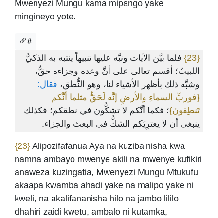
Mwenyezi Mungu kama mipango yake
mingineyo yote.
#
فلما بيَّن الآيات ونبَّه عليها تنبيهاً ينتبه به الذكيُّ
{23}
اللبيبُ؛ أقسم تعالى على أنَّ وعده وجزاءه حقٌّ،
وشبَّه ذلك بأظهر الأشياء لنا، وهو النُّطق،
فقال:
{فوربِّ السماءِ والأرضِ إنَّه لَحَقٌّ مثلما أنَّكم
تَنطِقونَ}
؛ فكما أنَّكم لا تشكُّون في نطقكم؛ فكذلك
ينبغي أن لا يعترِيَكم الشكُّ في البعث والجزاء.
{23}
Alipozifafanua Aya na kuzibainisha kwa
namna ambayo mwenye akili na mwenye kufikiri
anaweza kuzingatia, Mwenyezi Mungu Mtukufu
akaapa kwamba ahadi yake na malipo yake ni
kweli, na akalifananisha hilo na jambo lililo
dhahiri zaidi kwetu, ambalo ni kutamka,