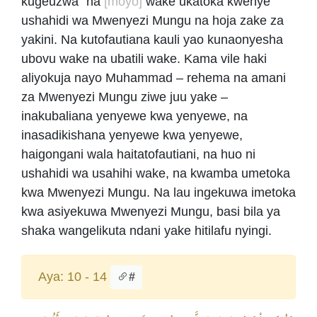
kugeuzwa" na
[moyo]
wake ukatoka kwenye
ushahidi wa Mwenyezi Mungu na hoja zake za
yakini. Na kutofautiana kauli yao kunaonyesha
ubovu wake na ubatili wake. Kama vile haki
aliyokuja nayo Muhammad – rehema na amani
za Mwenyezi Mungu ziwe juu yake –
inakubaliana yenyewe kwa yenyewe, na
inasadikishana yenyewe kwa yenyewe,
haigongani wala haitatofautiani, na huo ni
ushahidi wa usahihi wake, na kwamba umetoka
kwa Mwenyezi Mungu. Na lau ingekuwa imetoka
kwa asiyekuwa Mwenyezi Mungu, basi bila ya
shaka wangelikuta ndani yake hitilafu nyingi.
Aya: 10 - 14
#