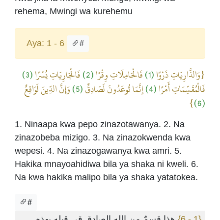
rehema, Mwingi wa kurehemu
Aya: 1 - 6
#
(3)
فَالْجَارِيَاتِ يُسْرًا
(2)
فَالْحَامِلَاتِ وِقْرًا
(1)
{وَالذَّارِيَاتِ ذَرْوًا
وَإِنَّ الدِّينَ لَوَاقِعٌ
(5)
إِنَّمَا تُوعَدُونَ لَصَادِقٌ
(4)
فَالْمُقَسِّمَاتِ أَمْرًا
}
(6)
1. Ninaapa kwa pepo zinazotawanya. 2. Na
zinazobeba mizigo. 3. Na zinazokwenda kwa
wepesi. 4. Na zinazogawanya kwa amri. 5.
Hakika mnayoahidiwa bila ya shaka ni kweli. 6.
Na kwa hakika malipo bila ya shaka yatatokea.
#
هذا قسمٌ من الله الصادق قي قيله بهذه
{1 - 6}