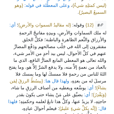
{ليس كمثلِهِ شيءٌ}
،
وعلى المعطِّلة في قوله:
{وهو
السميعُ البصيرُ}
.
{12}
وقوله:
{له مقاليدُ السمواتِ والأرضِ}
؛
أي:
#
له ملك السماواتِ والأرضِ، وبيدِهِ مفاتيحُ الرحمةِ
والأرزاق والنِّعم الظاهرة والباطنة؛ فكلُّ الخلق
مفتقرون إلى الله في جَلْب مصالحهم ودَفْع المضارِّ
عنهم في كلِّ الأحوال، ليس بيد أحدٍ من الأمر شيء،
والله تعالى هو المعطي المانع الضارُّ النافع، الذي ما
بالعباد من نعمةٍ إلاَّ منه، ولا يدفع الشرَّ إلاَّ هو، وما يفتح
اللهُ للناس من رحمةٍ فلا ممسكَ لها وما يمسك فلا
مرسلَ له من بعدِهِ،
ولهذا قال هنا:
{يبسُطُ الرزقَ لِمَن
يشاءُ}
؛
أي:
يوسِّعه ويعطيه من أصناف الرزقِ ما شاء،
{وَيَقْدِرُ}
؛
أي:
يضيِّق على مَنْ يشاء حتى يكونَ بقدر
حاجتِهِ، لا يزيدُ عنها، وكلُّ هذا تابعٌ لعلمه وحكمتِهِ؛
فلهذا
قال:
{إنَّه بكلِّ شيءٍ عليمٌ}
: فيعلم أحوالَ عبادِهِ،