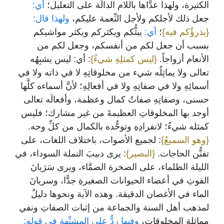
الكثيرة، ولهذا عدَّاها باللام الدالَّة على التعليل؛
أي:
جعل ذلك لأجلكم ولأجل النِّعمة عليكم،
ولهذا قال:
{يذرؤُكم فيه}
؛
أي:
يبثُّكم ويكثركم ويكثر مواشيكم
بسبب أن جعل لكم من أنفسكم، وجعل لكم من
الأنعام أزواجاً.
{ليس كمثلِهِ شيءٌ}
: أي: ليس يشبِهُه
تعالى ولا يماثِلُه شيء من مخلوقاتِهِ لا في ذاته ولا في
أسمائِهِ ولا في صفاتِهِ ولا في أفعالِهِ؛ لأنَّ أسماءه كلَّها
حسنى، وصفاتِهِ صفاتُ كمال وعظمة، وأفعالَه تعالى
أوجد بها المخلوقاتِ العظيمةَ من غير مشارك؛ فليس
كمثله شيءٌ؛ لانفرادِهِ وتوحُّده بالكمال من كلِّ وجه.
{وهو السميعُ}
: لجميع الأصوات، باختلاف اللغات، على
تفنُّن الحاجات.
{البصير}
: يرى دبيبَ النملة السوداء، في
الليلة الظلماء، على الصخرة الصمَّاء، ويرى سَرَيانَ
القوتِ في أعضاء الحيوانات الصغيرةِ جدًّا، وسريانَ
الماء في الأغصان الدقيقة. وهذه الآية ونحوها دليلٌ
لمذهب أهل السنة والجماعة من إثبات الصفاتِ ونفي
مماثلة المخلوقات،
وفيها ردٌّ على المشبِّهة في قوله: