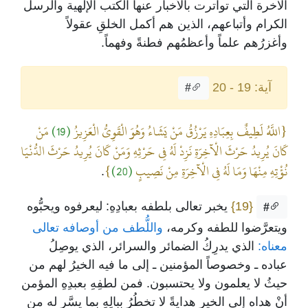
الآخرة التي تواترت بالأخبار عنها الكتب الإلهية والرسل
الكرام وأتباعهم، الذين هم أكمل الخلقِ عقولاً
وأغزرُهم علماً وأعظمُهم فطنةً وفهماً.
آية: 19 - 20
#
{اللَّهُ لَطِيفٌ بِعِبَادِهِ يَرْزُقُ مَنْ يَشَاءُ وَهُوَ الْقَوِيُّ الْعَزِيزُ
(19)
مَنْ
كَانَ يُرِيدُ حَرْثَ الْآخِرَةِ نَزِدْ لَهُ فِي حَرْثِهِ وَمَنْ كَانَ يُرِيدُ حَرْثَ الدُّنْيَا
نُؤْتِهِ مِنْهَا وَمَا لَهُ فِي الْآخِرَةِ مِنْ نَصِيبٍ
(20)
}
.
{19}
يخبر تعالى بلطفه بعبادِهِ: ليعرفوه ويحبُّوه
#
ويتعرَّضوا للطفه وكرمه،
واللُّطف من أوصافه تعالى
معناه:
الذي يدرِكُ الضمائر والسرائر، الذي يوصِلُ
عباده ـ وخصوصاً المؤمنين ـ إلى ما فيه الخيرُ لهم من
حيثُ لا يعلمون ولا يحتسبون. فمن لطفِهِ بعبدِهِ المؤمن
أنْ هداه إلى الخير هدايةً لا تخطُرُ ببالِهِ بما يسَّر له من