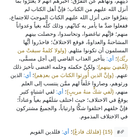
دينِهِم، ونهاهم عن التفرُّق؛ أخبرهم أنَّهم لا يَغْتَرُّوا بما
أنزل الله عليهم من الكتاب؛ فإنَّ أهل الكتاب لم
يتفرَّقوا حتى أنزل الله عليهم الكتابَ الموجبَ للاجتماع،
ففعلوا ضدَّ ما يأمر به كتابُهم، وذلك كلُّه بغياً وعدواناً
منهم؛ فإنَّهم تباغضوا، وتحاسدوا، وحصلت بينهم
المشاحنةُ والعداوةُ، فوقع الاختلافُ؛ فاحذَروا أيُّها
المسلمون أن تكونوا مثلهم.
{ولولا كلمةٌ سبقتْ من
ربِّك}
؛
أي:
بتأخير العذاب القاضي إلى أجل مسمًّى،
{لَقُضِيَ بينهم}
: ولكنَّ حكمتَه وحلمه اقتضى تأخيرَ ذلك
عنهم.
{وإنَّ الذين أُورِثوا الكتابَ من بعدِهم}
؛
أي:
الذين
ورثوهم، وصاروا خَلَفاً لهم ممَّن ينتسب إلى العلم
منهم،
{لَفي شكٍّ منهُ مريبٍ}
؛
أي:
لفي اشتباهٍ كثير
يوقعُ في الاختلاف؛ حيث اختلف سَلَفُهم بغياً وعناداً؛
فإنَّ خلفهم اختلفوا شكًّا وارتياباً، والجميعُ مشتركون
في الاختلاف المذموم.
{15}
{فلذلك فادعُ}
؛
أي:
فللدين القويم
#