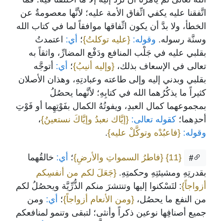
اتَّفقنا عليه يكفي اتِّفاق الأمة عليه؛ لأنَّها معصومةٌ عن
الخطأ، ولا بدَّ أن يكون اتِّفاقها موافقاً لما في كتاب الله
وسنَّة رسوله.
وقوله:
{عليه توكلتُ}
؛
أي:
اعتمدتُ
بقلبي عليه في جَلْب المنافع ودَفْع المضارِّ، واثقاً به
تعالى في الإسعاف بذلك،
{وإليه أنيبُ}
؛
أي:
أتوجَّه
بقلبي وبدني إليه وإلى طاعته وعبادتِهِ، وهذان الأصلان
كثيراً ما يذكُرُهما الله في كتابِهِ؛ لأنَّهما يحصُلُ
بمجموعهما كمال العبدِ، ويفوتُهُ الكمال بفَوْتِهِما أو فَوْتِ
أحدِهما؛
كقوله تعالى:
{إيَّاك نعبدُ وإيَّاكَ نستعينُ}
،
وقوله:
{فاعبُدْه وتوكَّلْ عليه}
.
{11}
{فاطرُ السمواتِ والأرضِ}
؛
أي:
خالقُهما
#
بقدرتِهِ ومشيئتِهِ وحكمتِهِ.
{جَعَلَ لكم من أنفسِكم
أزواجاً}
: لتَسْكنوا إليها وتنتشرَ منكم الذُّرِّيَّة ويحصُلُ لكم
من النفع ما يحصُل،
{ومن الأنعام أزواجاً}
؛
أي:
ومن
جميع أصنافِها نوعين ذكراً وأنثى؛ لتبقى وتنمو لمنافعكم