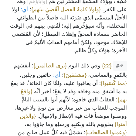
فكيف بهؤلاء الفَسَقَةِ المشتركين هم
[وآباؤهم]
وهم
على الكفر.
{ولولا كلمةُ الفصل لَقُضِيَ بينَهم}
؛
أي:
لولا
الأجلُ المسمَّى الذي ضَرَبَه الله فاصلاً بين الطوائفِ
المختلفة، وأنَّه سيؤخِّرهم إليه؛ لَقُضِي بينهم في الوقت
الحاضر بسعادة المحقِّ وإهلاك المبطل؛ لأن المُقتضي
للإهلاك موجود، ولكنْ أمامهم العذابُ الأليمُ في
الآخرة؛ هؤلاء وكلُّ ظالم.
{22}
وفي ذلك اليوم
{ترى الظالمين}
: أنفسَهم
#
بالكفرِ والمعاصي،
{مشفقينَ}
؛
أي:
خائفين وجلين،
{مما كَسَبَوا}
: أن يعاقَبوا عليه، ولمَّا كان الخائفُ قد يقعُ
به ما أشفق منه وخافه وقد لا يقعُ؛ أخبر أنَّه
{واقعٌ
بهم}
: العقابُ الذي خافوه؛ لأنَّهم أتوا بالسبب التامِّ
الموجب للعقاب من غير معارض من توبةٍ ولا غيرِها،
ووصلوا موضعاً فات فيه الإنظارُ والإمهالُ.
{والذين
آمنوا}
بقلوبهم بالله وبكتبِهِ ورسلِهِ وما جاؤوا به،
{وعملوا الصالحات}
: يشمَلُ فيه كلَّ عمل صالح من