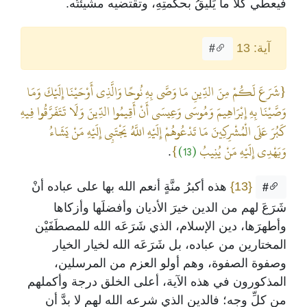
فيعطي كلًّا ما يَليقُ بحكمتِهِ، وتقتضيه مشيئتُه.
آية: 13
#
{شَرَعَ لَكُمْ مِنَ الدِّينِ مَا وَصَّى بِهِ نُوحًا وَالَّذِي أَوْحَيْنَا إِلَيْكَ وَمَا
وَصَّيْنَا بِهِ إِبْرَاهِيمَ وَمُوسَى وَعِيسَى أَنْ أَقِيمُوا الدِّينَ وَلَا تَتَفَرَّقُوا فِيهِ
كَبُرَ عَلَى الْمُشْرِكِينَ مَا تَدْعُوهُمْ إِلَيْهِ اللَّهُ يَجْتَبِي إِلَيْهِ مَنْ يَشَاءُ
وَيَهْدِي إِلَيْهِ مَنْ يُنِيبُ
(13)
}
.
{13}
هذه أكبرُ منَّةٍ أنعم الله بها على عباده أنْ
#
شَرَعَ لهم من الدين خيرَ الأديان وأفضلَها وأزكاها
وأطهرَها، دين الإسلام، الذي شَرَعَه الله للمصطَفَيْن
المختارين من عباده، بل شَرَعَه الله لخيار الخيار
وصفوة الصفوة، وهم أولو العزم من المرسلين،
المذكورون في هذه الآية، أعلى الخلق درجة وأكملهم
من كلِّ وجه؛ فالدين الذي شرعه الله لهم لا بدَّ أن