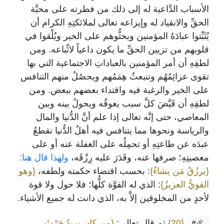
الأسباب الدَّاعية له إلى ذلك من فطرته على محبَّة
الحقِّ والانقياد له وإيزاعه تعالى لملائكتِهِ الكرام أن
يُثَبِّتوا عبادَهُ المؤمنين ويحثُّوهم على الخير ويُلْقوا في
قلوبهم من تزيين الحقِّ ما يكون داعياً لاتِّباعه. ومن
لطفِهِ أن أمر المؤمنين بالعباداتِ الاجتماعية التي بها
تقوى عزائِمُهُم وتنبعثُ هِمَمُهم ويحصُلُ منهم التنافس
على الخير والرغبة فيه واقتداء بعضهم ببعض. ومن
لطفِهِ أن قَيَّضَ كلَّ سبب يعوقُه ويحولُ بينه وبين
المعاصي، حتى إنَّه تعالى إذا علم أنَّ الدُّنيا والمال
والرياسة ونحوها مما يتنافس فيه أهلُ الدُّنيا تقطعُ
عبدَه عن طاعتِهِ أو تحمِلُه على الغفلة عنه أو على
معصيتِهِ؛ صرفها عنه، وقَدَرَ عليه رِزْقَه،
ولهذا قال هنا:
{يرزُقُ مَن يشاءُ}
: بحسب اقتضاء حكمته ولطفه،
{وهو
القويُّ العزيزُ}
: الذي له القوَّة كلُّها؛ فلا حول ولا قوة
لأحدٍ من المخلوقين إلاَّ به، الذي دانت له جميع الأشياء.
{20}
ثم قال تعالى:
{من كان يريدُ حَرْثَ
#