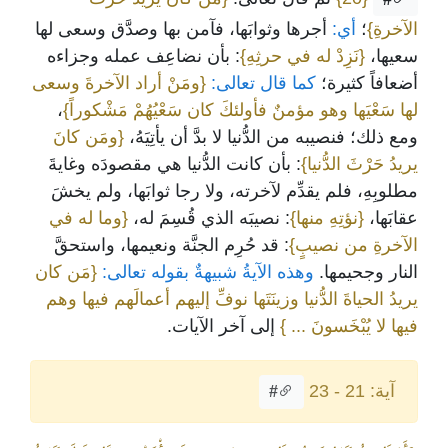
الآخرةِ}
؛
أي:
أجرها وثوابَها، فآمن بها وصدَّق وسعى لها
سعيها،
{نَزِدْ له في حرثِهِ}
: بأن نضاعِف عمله وجزاءه
أضعافاً كثيرة؛
كما قال تعالى:
{ومَنْ أراد الآخرةَ وسعى
لها سَعْيَها وهو مؤمنٌ فأولئكَ كان سَعْيُهُمْ مَشْكوراً}
،
ومع ذلك؛ فنصيبه من الدُّنيا لا بدَّ أن يأتِيَهُ،
{ومَن كانَ
يريدُ حَرْثَ الدُّنيا}
: بأن كانت الدُّنيا هي مقصودَه وغايةَ
مطلوبِهِ، فلم يقدِّم لآخرته، ولا رجا ثوابَها، ولم يخشَ
عقابَها،
{نؤتِهِ منها}
: نصيبَه الذي قُسِمَ له،
{وما له في
الآخرةِ من نصيبٍ}
: قد حُرِم الجنَّة ونعيمها، واستحقَّ
النار وجحيمها.
وهذه الآيةُ شبيهةٌ بقوله تعالى:
{مَن كان
يريدُ الحياةَ الدُّنيا وزينَتَها نوفِّ إليهم أعمالَهم فيها وهم
فيها لا يُبْخَسونَ ... }
إلى آخر الآيات.
آية: 21 - 23
#