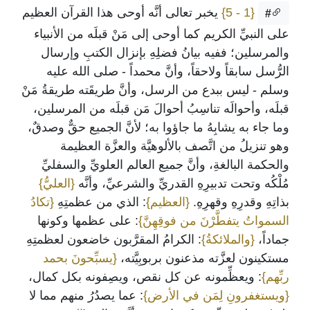
{1 - 5}
يخبر تعالى أنَّه أوحى هذا القرآن العظيم
#
على النبيِّ الكريم كما أوحى إلى مَنْ قبلَه من الأنبياء
والمرسلين؛ ففيه بيانُ فضلِهِ بإنزال الكتبِ وإرسال
الرُّسل سابقاً ولاحقاً، وأنَّ محمداً - صلى الله عليه
وسلم - ليس ببدع من الرسل، وأنَّ طريقَته طريقةُ مَنْ
قبلَه، وأحوالَه تناسِبُ أحوالَ مَن قبلَه من المرسلين،
وما جاء به يشابِهُ ما جاؤوا به؛ لأنَّ الجميع حقٌّ وصدقٌ،
وهو تنزيلُ من اتَّصف بالألوهيَّة والعزَّة العظيمة
والحكمة البالغةِ، وأنَّ جميع العالم العلويِّ والسفليِّ
مُلْكُه وتحت تدبيرِهِ القدريِّ والشرعيِّ، وأنَّه
{العليُّ}
بذاتِهِ وقدرِهِ وقهرِهِ.
{العظيم}
: الذي من عظمتِهِ
{تكادُ
السمواتُ يتفطَّرْنَ من فوقِهِنَّ}
: على عظمها وكونها
جماداً،
{والملائكةُ}
: الكرامُ المقرَّبون خاضعون لعظمتِهِ
مستكينون لعزَّته مذعنون بربوبِيَّته،
{يسبِّحونَ بحمد
ربِّهم}
: ويعظِّمونه عن كل نقص، ويصِفونه بكل كمال،
{ويستغفرونِ لِمَن في الأرض}
: عما يصدُرُ منهم مما لا