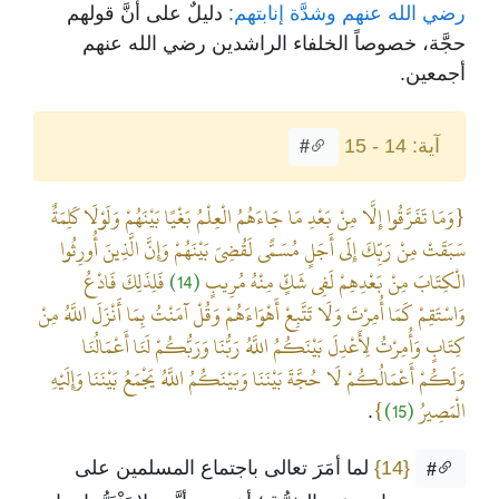
رضي الله عنهم وشدَّة إنابتهم:
دليلٌ على أنَّ قولهم
حجَّة، خصوصاً الخلفاء الراشدين رضي الله عنهم
أجمعين.
آية: 14 - 15
#
{وَمَا تَفَرَّقُوا إِلَّا مِنْ بَعْدِ مَا جَاءَهُمُ الْعِلْمُ بَغْيًا بَيْنَهُمْ وَلَوْلَا كَلِمَةٌ
سَبَقَتْ مِنْ رَبِّكَ إِلَى أَجَلٍ مُسَمًّى لَقُضِيَ بَيْنَهُمْ وَإِنَّ الَّذِينَ أُورِثُوا
الْكِتَابَ مِنْ بَعْدِهِمْ لَفِي شَكٍّ مِنْهُ مُرِيبٍ
(14)
فَلِذَلِكَ فَادْعُ
وَاسْتَقِمْ كَمَا أُمِرْتَ وَلَا تَتَّبِعْ أَهْوَاءَهُمْ وَقُلْ آمَنْتُ بِمَا أَنْزَلَ اللَّهُ مِنْ
كِتَابٍ وَأُمِرْتُ لِأَعْدِلَ بَيْنَكُمُ اللَّهُ رَبُّنَا وَرَبُّكُمْ لَنَا أَعْمَالُنَا
وَلَكُمْ أَعْمَالُكُمْ لَا حُجَّةَ بَيْنَنَا وَبَيْنَكُمُ اللَّهُ يَجْمَعُ بَيْنَنَا وَإِلَيْهِ
الْمَصِيرُ
(15)
}
.
{14}
لما أمَرَ تعالى باجتماع المسلمين على
#