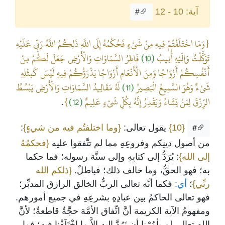
آية: 10 - 12
#
{وَمَا اخْتَلَفْتُمْ فِيهِ مِنْ شَيْءٍ فَحُكْمُهُ إِلَى اللَّهِ ذَلِكُمُ اللَّهُ رَبِّي عَلَيْهِ
تَوَكَّلْتُ وَإِلَيْهِ أُنِيبُ
(10)
فَاطِرُ السَّمَاوَاتِ وَالْأَرْضِ جَعَلَ لَكُمْ مِنْ
أَنْفُسِكُمْ أَزْوَاجًا وَمِنَ الْأَنْعَامِ أَزْوَاجًا يَذْرَؤُكُمْ فِيهِ لَيْسَ كَمِثْلِهِ
شَيْءٌ وَهُوَ السَّمِيعُ الْبَصِيرُ
(11)
لَهُ مَقَالِيدُ السَّمَاوَاتِ وَالْأَرْضِ يَبْسُطُ
الرِّزْقَ لِمَنْ يَشَاءُ وَيَقْدِرُ إِنَّهُ بِكُلِّ شَيْءٍ عَلِيمٌ
(12)
}
.
{10}
يقول تعالى:
{وما اختلفتُم فيه من شيءٍ}
:
#
من أصول دينِكم وفروعِهِ مما لم تتَّفقوا عليه
{فحكمُهُ
إلى الله}
: يُرَدُّ إلى كتابِهِ وإلى سنَّة رسوله؛ فما حكما
به؛ فهو الحقُّ، وما خالف ذلك؛ فباطلٌ.
{ذلكم الله
ربِّي}
؛
أي:
فكما أنَّه تعالى الربُّ الخالق الرازق المدبِّر؛
فهو تعالى الحاكمُ بين عبادِهِ بشرعِهِ في جميع أمورهم.
ومفهومُ الآية الكريمة أنَّ اتِّفاق الأمَّة حجَّةٌ قاطعةٌ؛ لأنَّ
الله تعالى لم يأمُرْنا أن نَرُدَّ إليه إلاَّ ما اخْتَلَفْنا فيه؛ فما