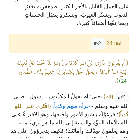
على العمل القليل بالأجرِ الكثيرِ؛ فبمغفرتِهِ يغفرُ
الذنوبَ ويستُر العيوبَ، وبشكرِهِ يتقبَّل الحسناتِ
ويضاعِفُها أضعافاً كثيرةً.
آية: 24
#
{أَمْ يَقُولُونَ افْتَرَى عَلَى اللَّهِ كَذِبًا فَإِنْ يَشَإِ اللَّهُ يَخْتِمْ عَلَى قَلْبِكَ
وَيَمْحُ اللَّهُ الْبَاطِلَ وَيُحِقُّ الْحَقَّ بِكَلِمَاتِهِ إِنَّهُ عَلِيمٌ بِذَاتِ الصُّدُورِ
}
(24)
.
{24}
يعني: أم يقولُ المكذِّبون للرسول - صلى
#
الله عليه وسلم -
جرأة منهم وكذباً:
{افْتَرى على اللهِ
كَذِباً}
: فَرَمَوْكَ بأشنع الأمور وأقبحها، وهو الافتراءُ على
الله بادِّعاء النبوَّة والنسبة إلى الله ما هو بريءٌ منه،
وهم يعلمونَ صِدْقَكَ وأمانَتَكَ؛ فكيف يتجرؤونَ على هذا