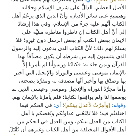
الأصل العظيم، الدالِّ على شرف الإسلام وجلالته
وهيمنتِهِ على سائر الأديان، وأنَّ الدين الذي يزعُمُ أهل
الكتاب أنَّهم عليه جزءٌ من الإسلام، وفي هذا إرشادٌ
إلى أنَّ أهل الكتاب إن ناظروا مناظرة مبنيَّة على
الإيمان ببعض الكتب أو ببعض الرسل دون غيرِهِ؛ فلا
يسلمُ لهم ذلك؛ لأنَّ الكتابَ الذي يدعون إليه والرسولَ
الذي ينتسبونَ إليه من شرطِهِ أن يكون مصدِّقاً بهذا
القرآن وبمن جاء به؛ فكتابُنا ورسولُنا لم يأمرنا إلاَّ
بالإيمان بموسى وعيسى والتوراة والإنجيل التي أخبر
بها وصدَّق بها وأخبر أنَّها مصدقة له ومقرَّة بصحته،
وأما مجرَّدُ التوراة والإنجيل وموسى وعيسى الذين لم
يوصفوا لنا ولم يوافِقوا لكتابِنا؛ فلم يأمرْنا بالإيمان بهم.
وقوله:
{وأمِرْتُ لأعدلَ بينكم}
؛
أي:
في الحكم فيما
اختلفتُم فيه؛ فلا تَمْنَعُني عداوتُكم وبُغضكم يا أهل
الكتاب من العدل بينكم، ومن العدل في الحكم بين
أهل الأقوال المختلفة من أهل الكتاب وغيرهم أن يُقْبَلَ