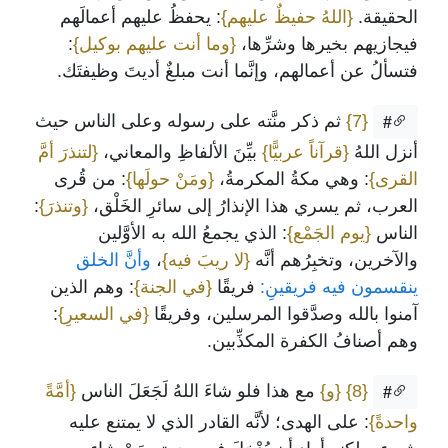
الحقيقة.
{اللهُ حفيظٌ عليهم}
: يحفظُ عليهم أعمالَهم
فيجازيهم بخيرها وشرِّها،
{وما أنت عليهم بوكيل}
:
فتسألُ عن أعمالهم، وإنَّما أنت مبلغٌ أديتَ وظيفتَك.
{7}
ثم ذكر منَّته على رسوله وعلى الناس حيث
#
أنزل اللهُ
{قرآناً عربيًّا}
بيِّنَ الألفاظِ والمعاني،
{لتنذرَ أمَّ
القرى}
: وهي مكةُ المكرمةُ،
{ومَنْ حولَها}
: من قُرى
العرب، ثم يسري هذا الإنذارُ إلى سائرِ الخَلْق،
{وتنذرَ}
:
الناس
{يوم الجَمْع}
: الذي يجمعُ الله به الأوَّلين
والآخرين، وتخبِرُهم أنَّه
{لا ريبَ فيه}
،
وأنَّ الخلق
ينقسمون فيه فريقينِ:
فريقًا
{في الجنة}
: وهم الذين
آمنوا بالله وصدَّقوا المرسلين، وفريقًا
{في السعيرِ}
:
وهم أصنافُ الكفرة المكذِّبين.
{8}
{و}
مع هذا فلو شاءَ اللهُ لَجَعَلَ الناس
{أمَّةً
#
واحدةً}
: على الهدى؛ لأنَّه القادر الذي لا يمتنع عليه