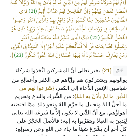
{أَمْ لَهُمْ شُرَكَاءُ شَرَعُوا لَهُمْ مِنَ الدِّينِ مَا لَمْ يَأْذَنْ بِهِ اللَّهُ وَلَوْلَا كَلِمَةُ
الْفَصْلِ لَقُضِيَ بَيْنَهُمْ وَإِنَّ الظَّالِمِينَ لَهُمْ عَذَابٌ أَلِيمٌ
(21)
تَرَى
الظَّالِمِينَ مُشْفِقِينَ مِمَّا كَسَبُوا وَهُوَ وَاقِعٌ بِهِمْ وَالَّذِينَ آمَنُوا وَعَمِلُوا
الصَّالِحَاتِ فِي رَوْضَاتِ الْجَنَّاتِ لَهُمْ مَا يَشَاءُونَ عِنْدَ رَبِّهِمْ ذَلِكَ هُوَ
الْفَضْلُ الْكَبِيرُ
(22)
ذَلِكَ الَّذِي يُبَشِّرُ اللَّهُ عِبَادَهُ الَّذِينَ آمَنُوا
وَعَمِلُوا الصَّالِحَاتِ قُلْ لَا أَسْأَلُكُمْ عَلَيْهِ أَجْرًا إِلَّا الْمَوَدَّةَ فِي الْقُرْبَى
وَمَنْ يَقْتَرِفْ حَسَنَةً نَزِدْ لَهُ فِيهَا حُسْنًا إِنَّ اللَّهَ غَفُورٌ شَكُورٌ
(23)
}
.
{21}
يخبر تعالى أنَّ المشركين اتَّخذوا شركاء
#
يوالونهم ويشتركون هم وإيَّاهم في الكفر وأعمالِهِ من
شياطين الإنس الدُّعاة إلى الكفر،
{شَرَعوا لهم من
الدِّينِ ما لمْ يأذَنْ به اللهُ}
: من الشِّرك والبدع وتحريم
ما أحلَّ اللهُ وتحليل ما حرَّم اللهُ ونحو ذلك ممَّا اقتضته
أهواؤُهم، مع أنَّ الدِّين لا يكون إلاَّ ما شَرَعَه الله تعالى
لِيَدينَ به العبادُ ويتقرَّبوا به إليه؛ فالأصلُ الحَجْرُ على
كلِّ أحدٍ أن يَشْرَعَ شيئاً ما جاء عن اللهِ وعن رسولِهِ؛