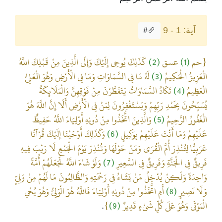
آية: 1 - 9
#
{حم
(1)
عسق
(2)
كَذَلِكَ يُوحِي إِلَيْكَ وَإِلَى الَّذِينَ مِنْ قَبْلِكَ اللَّهُ
الْعَزِيزُ الْحَكِيمُ
(3)
لَهُ مَا فِي السَّمَاوَاتِ وَمَا فِي الْأَرْضِ وَهُوَ الْعَلِيُّ
الْعَظِيمُ
(4)
تَكَادُ السَّمَاوَاتُ يَتَفَطَّرْنَ مِنْ فَوْقِهِنَّ وَالْمَلَائِكَةُ
يُسَبِّحُونَ بِحَمْدِ رَبِّهِمْ وَيَسْتَغْفِرُونَ لِمَنْ فِي الْأَرْضِ أَلَا إِنَّ اللَّهَ هُوَ
الْغَفُورُ الرَّحِيمُ
(5)
وَالَّذِينَ اتَّخَذُوا مِنْ دُونِهِ أَوْلِيَاءَ اللَّهُ حَفِيظٌ
عَلَيْهِمْ وَمَا أَنْتَ عَلَيْهِمْ بِوَكِيلٍ
(6)
وَكَذَلِكَ أَوْحَيْنَا إِلَيْكَ قُرْآنًا
عَرَبِيًّا لِتُنْذِرَ أُمَّ الْقُرَى وَمَنْ حَوْلَهَا وَتُنْذِرَ يَوْمَ الْجَمْعِ لَا رَيْبَ فِيهِ
فَرِيقٌ فِي الْجَنَّةِ وَفَرِيقٌ فِي السَّعِيرِ
(7)
وَلَوْ شَاءَ اللَّهُ لَجَعَلَهُمْ أُمَّةً
وَاحِدَةً وَلَكِنْ يُدْخِلُ مَنْ يَشَاءُ فِي رَحْمَتِهِ وَالظَّالِمُونَ مَا لَهُمْ مِنْ وَلِيٍّ
وَلَا نَصِيرٍ
(8)
أَمِ اتَّخَذُوا مِنْ دُونِهِ أَوْلِيَاءَ فَاللَّهُ هُوَ الْوَلِيُّ وَهُوَ يُحْيِ
الْمَوْتَى وَهُوَ عَلَى كُلِّ شَيْءٍ قَدِيرٌ
(9)
}
.