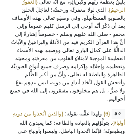
يليقُ بعظمة ربِّهم وكبريائِهِ، مع أنَّه تعالى
{الغفورُ
الرحيمُ}
: الذي لولا مغفرتُه ورحمتُه؛ لعاجَلَ الخلقَ
بالعقوبةِ المستأصِلَةِ. وفي وصفِهِ تعالى بهذه الأوصاف
بعد أن ذَكَرَ أنَّه أوحى إلى الرسل كلهم عموماً وإلى
محمدٍ - صلى الله عليهم وسلم - خصوصاً إشارةٌ إلى
أنَّ هذا القرآن الكريم فيه من الأدلةُ والبراهينُ والآياتُ
الدالَّةُ على كمال الباري تعالى ووصفِهِ بهذه الأسماء
العظيمة الموجبة لامتلاءِ القلوب من معرفتِهِ ومحبتِه
وتعظيمِه وإجلالِه وإكرامِه وصرف جميع أنواع العبوديَّة
الظاهرة والباطنة له تعالى، وأنَّ من أكبر الظُّلم
وأفحش القول اتِّخاذ أندادٍ من دونِهِ، ليس بيدِهِم نفعٌ
ولا ضرٌّ ، بل هم مخلوقون مفتقرون إلى الله في جميع
أحوالهم.
{6}
ولهذا عقَّبه بقوله:
{والذين اتَّخذوا من دونِهِ
#
أولياءَ}
: يتولَّوْنَهم بالعبادة والطاعة؛ كما يعبدون الله
ويطيعونَه؛ فإنَّما اتَّخذوا الباطلَ، وليسوا بأولياءٍ على