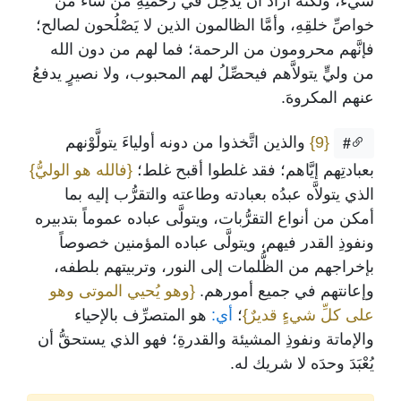
شيء، ولكنه أراد أن يُدْخِلَ في رحمتِهِ مَنْ شاء من
خواصِّ خلقِهِ، وأمَّا الظالمون الذين لا يَصْلُحون لصالح؛
فإنَّهم محرومون من الرحمة؛ فما لهم من دون الله
من وليٍّ يتولاَّهم فيحصِّلُ لهم المحبوب، ولا نصيرٍ يدفعُ
عنهم المكروهَ.
{9}
والذين اتَّخذوا من دونه أولياءَ يتولَّوْنهم
#
بعبادتِهم إيَّاهم؛ فقد غلطوا أقبح غلط؛
{فالله هو الوليُّ}
الذي يتولاَّه عبدُه بعبادته وطاعته والتقرُّب إليه بما
أمكن من أنواع التقرُّبات، ويتولَّى عباده عموماً بتدبيره
ونفوذِ القدر فيهم، ويتولَّى عباده المؤمنين خصوصاً
بإخراجهم من الظُّلمات إلى النور، وتربيتهم بلطفه،
وإعانتهم في جميع أمورهم.
{وهو يُحيي الموتى وهو
على كلِّ شيءٍ قديرٌ}
؛
أي:
هو المتصرِّف بالإحياء
والإماتة ونفوذِ المشيئة والقدرةِ؛ فهو الذي يستحقُّ أن
يُعْبَدَ وحدَه لا شريك له.