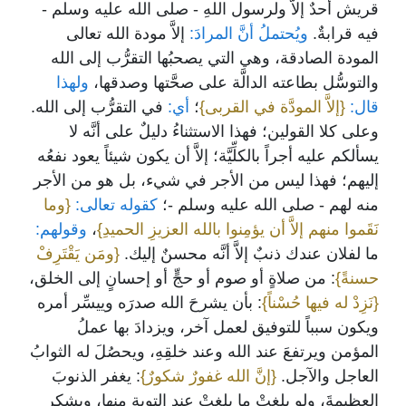
قريش أحدٌ إلاَّ ولرسول اللهِ - صلى الله عليه وسلم -
فيه قرابةٌ.
ويُحتملُ أنَّ المرادَ:
إلاَّ مودة الله تعالى
المودة الصادقة، وهي التي يصحبُها التقرُّب إلى الله
والتوسُّل بطاعته الدالَّة على صحَّتها وصدقها،
ولهذا
قال:
{إلاَّ المودَّة في القربى}
؛
أي:
في التقرُّب إلى الله.
وعلى كلا القولين؛ فهذا الاستثناءُ دليلٌ على أنَّه لا
يسألكم عليه أجراً بالكلِّيَّة؛ إلاَّ أن يكون شيئاً يعود نفعُه
إليهم؛ فهذا ليس من الأجر في شيء، بل هو من الأجر
منه لهم - صلى الله عليه وسلم -؛
كقوله تعالى:
{وما
نَقَموا منهم إلاَّ أن يؤمِنوا بالله العزيزِ الحميدِ}
،
وقولهم:
ما لفلان عندك ذنبٌ إلاَّ أنَّه محسنٌ إليك.
{ومَن يَقْتَرِفْ
حسنةً}
: من صلاةٍ أو صوم أو حجٍّ أو إحسانٍ إلى الخلق،
{نَزِدْ له فيها حُسْناً}
: بأن يشرحَ الله صدرَه وييسِّر أمره
ويكون سبباً للتوفيق لعمل آخر، ويزدادَ بها عملُ
المؤمن ويرتفعَ عند الله وعند خلقِهِ، ويحصُلَ له الثوابُ
العاجل والآجل.
{إنَّ الله غفورٌ شكورٌ}
: يغفر الذنوبَ
العظيمةَ، ولو بلغتْ ما بلغتْ عند التوبة منها، ويشكر