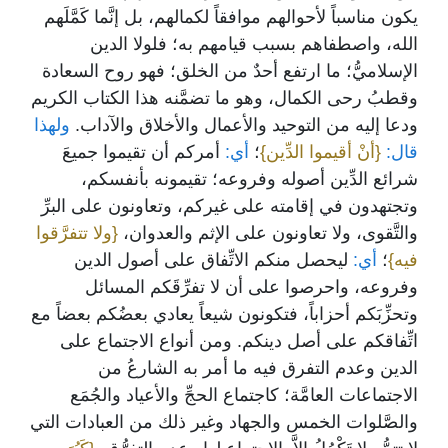
يكون مناسباً لأحوالهم موافقاً لكمالهم، بل إنَّما كَمَّلَهم
الله، واصطفاهم بسبب قيامهم به؛ فلولا الدين
الإسلاميُّ؛ ما ارتفع أحدٌ من الخلق؛ فهو روح السعادة
وقطبُ رحى الكمال، وهو ما تضمَّنه هذا الكتاب الكريم
ودعا إليه من التوحيد والأعمال والأخلاق والآداب.
ولهذا
قال:
{أنْ أقيموا الدِّين}
؛
أي:
أمركم أن تقيموا جميعَ
شرائع الدِّين أصوله وفروعه؛ تقيمونه بأنفسكم،
وتجتهدون في إقامته على غيركم، وتعاونون على البرِّ
والتَّقوى، ولا تعاونون على الإثم والعدوان،
{ولا تتفرَّقوا
فيه}
؛
أي:
ليحصل منكم الاتِّفاق على أصول الدين
وفروعه، واحرصوا على أن لا تفرِّقَكم المسائل
وتحزِّبَكم أحزاباً، فتكونون شيعاً يعادي بعضُكم بعضاً مع
اتِّفاقكم على أصل دينكم. ومن أنواع الاجتماع على
الدين وعدم التفرق فيه ما أمر به الشارعُ من
الاجتماعات العامَّة؛ كاجتماع الحجِّ والأعياد والجُمَع
والصَّلوات الخمس والجهاد وغير ذلك من العبادات التي