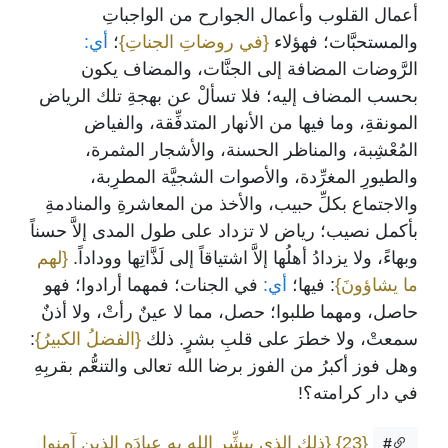
أعمال القلوب وأعمال الجوارح من الواجباتِ
والمستحبَّات؛ فهؤلاء
{في روضاتِ الجناتِ}
؛
أي:
الرَّوضات المضافة إلى الجنَّات، والمضاف يكون
بحسب المضاف إليه؛ فلا تسألْ عن بهجةِ تلك الرياض
المونقةِ، وما فيها من الأنهار المتدفِّقة، والفياض
المُعْشِبة، والمناظر الحسنة، والأشجار المثمرة،
والطيورِ المغرِّدة، والأصوات الشجيَّة المطرِبة،
والاجتماع بكلِّ حبيب، والأخذ من المعاشرةِ والمنادمةِ
بأكمل نصيب؛ رياض لا تزداد على طول المدى إلاَّ حسناً
وبهاءً، ولا يزدادُ أهلُها إلاَّ اشتياقاً إلى لَذَّاتِها ووداداً.
{لهم
ما يشاؤونَ}
: فيها؛
أي:
في الجنات؛ فمهما أرادوا؛ فهو
حاصل، ومهما طلبوا؛ حصل، مما لا عينٌ رأتْ، ولا أذنٌ
سمعتْ، ولا خطرَ على قلبِ بشرٍ. ذلك
{الفضلُ الكبيرُ}
:
وهل فوز أكبرُ من الفوز برضا الله تعالى والتنعُّم بقربِهِ
في دار كرامته؟!
{23}
{ذلك الذي يبشِّر الله به عبادَه الذين آمنوا
#