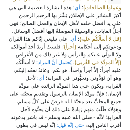
وعمِلوا الصالحاتِ}
؛
أي:
هذه البشارة العظيمة التي هي
أكبرُ البشائر على الإطلاق بَشَّرَ بها الرحيم الرحمن
على يد أفضل خلقه لأهل الإيمان والعمل الصالح؛ فهي
أجلُّ الغايات، والوسيلةُ الموصلةُ إليها أفضلُ الوسائل،
{قل لا أسألُكُم عليه}
؛
أي:
على تبليغي إيَّاكم هذا القرآن
ودعوتكم إلى أحكامه
{أجراً}
؛ فلستُ أريدُ أخذَ أموالكم
ولا التولِّي عليكم والترأس ولا غير ذلك من الأغراض
{إلاَّ المودَّةَ في القُربى}
.
يُحتمل أنَّ المراد:
لا أسألُكُم
عليه أجراً؛ إلاَّ أجراً واحداً، هو لكم، وعائدٌ نفعُه إليكم،
وهو أن تَوَدُّوني وتحبُّوني في القرابة؛
أي:
لأجل
القرابة، ويكون على هذا المودَّة الزائدة على مودَّة
الإيمان؛ فإنَّ مودَّة الإيمان بالرسول وتقديم محبَّته على
جميع المحابِّ بعد محبَّة الله فرضٌ على كلِّ مسلم،
وهؤلاء طَلَبَ منهم زيادةً على ذلك أن يحبُّوه لأجل
القرابِةِ؛ لأنَّه - صلى الله عليه وسلم - قد باشر بدعوته
أقربَ الناس إليه،
حتى إنَّه قيل:
إنَّه ليس في بطون