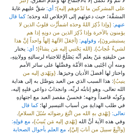
لا تتمُّ ولا تَكْمُلُ إلاَّ بالاجتماع لها وعدم التفرُّق.
{كَبُرَ
على المشركين ما تَدْعوهم إليه}
؛
أي:
شقَّ عليهم غايةَ
المشقَّة؛ حيث دعوتَهم إلى الإخلاص لله وحدَه؛
كما قال
عنهم:
{وإذا ذُكِرَ اللهُ وحدَه اشمأزَّت قلوبُ الذين لا
يؤمنون بالآخرة وإذا ذُكِرَ الذين من دونِهِ إذا هم
يستبشرونَ}
،
وقولهم:
{أجَعَلَ الآلهةَ إلهاً واحداً إنَّ هذا
لشيءٌ عُجابٌ}
.
{الله يَجْتبي إليه مَن يشاءُ}
؛
أي:
يختار
من خليقتِهِ مَنْ يعلم أنَّه يَصْلُحُ للاجتباء لرسالتِهِ وولايتِهِ،
ومنه أنِ اجْتَبى هذه الأمَّة وفضَّلها على سائر الأمم
واختارَ لها أفضلَ الأديان وخيرَها.
{ويَهْدي إليه من
ينيبُ}
: هذا السبب الذي من العبد يتوصَّل به إلى هداية
الله تعالى، وهو إنابتُه لربِّه، وانجذابُ دواعي قلبِهِ إليه،
وكونُه قاصداً وجهه؛ فحسنُ مقصدِ العبد مع اجتهادِهِ
في طلب الهدايةِ من أسباب التيسير لها؛
كما قال
تعالى:
{يَهْدي بهِ الله من اتَّبَعَ رضوانَه سُبُلَ السلام}
.
وفي هذه الآية أنَّ الله
{يَهْدي إليه مَن يُنيبُ}
،
مع قولِهِ:
{واتَّبِعْ سبيلَ من أنابَ إليَّ}
،
مع العلم بأحوال الصحابة