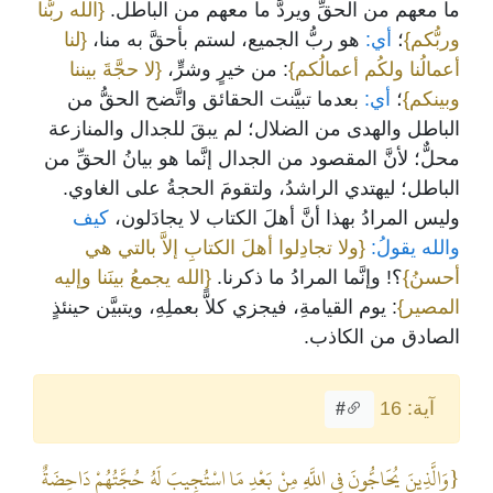
ما معهم من الحقِّ ويردَّ ما معهم من الباطل.
{الله ربُّنا
وربُّكم}
؛
أي:
هو ربُّ الجميع، لستم بأحقَّ به منا،
{لنا
أعمالُنا ولكُم أعمالُكم}
: من خيرٍ وشرٍّ،
{لا حجَّةَ بيننا
وبينكم}
؛
أي:
بعدما تبيَّنت الحقائق واتَّضح الحقُّ من
الباطل والهدى من الضلال؛ لم يبقَ للجدال والمنازعة
محلٌّ؛ لأنَّ المقصود من الجدال إنَّما هو بيانُ الحقِّ من
الباطل؛ ليهتدي الراشدُ، ولتقومَ الحجةُ على الغاوي.
وليس المرادُ بهذا أنَّ أهلَ الكتاب لا يجادَلون،
كيف
والله يقولُ:
{ولا تجادِلوا أهلَ الكتابِ إلاَّ بالتي هي
أحسنُ}
؟! وإنَّما المرادُ ما ذكرنا.
{الله يجمعُ بينَنا وإليه
المصير}
: يوم القيامةِ، فيجزي كلاًّ بعملِهِ، ويتبيَّن حينئذٍ
الصادق من الكاذب.
آية: 16
#
{وَالَّذِينَ يُحَاجُّونَ فِي اللَّهِ مِنْ بَعْدِ مَا اسْتُجِيبَ لَهُ حُجَّتُهُمْ دَاحِضَةٌ