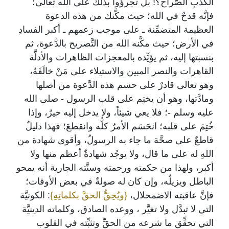
الكذبِ الصُّراح؟! بل تجرؤوا بذلك على الله تعالى؛
فإنَّه قدحٌ في الله؛ حيث مكَّنك من هذه الدعوة
العظيمة المتضمِّنة ـ على موجب زعمهم ـ أكبر الفسادِ
في الأرض؛ حيث مكَّنه الله من التَّصريح بالدَّعوة، ثم
بنسبتها إليه، ثم يؤيِّده بالمعجزات الظاهرات والأدلَّة
القاهرات والنصر المبين والاستيلاء على مَنْ خالَفَهُ،
وهو تعالى قادرٌ على حسم هذه الدَّعوة من أصلها
ومادَّتها، وهو أن يختِم على قلب الرسول - صلى الله
عليه وسلم -؛ فلا يعي شيئاً، ولا يدخل إليه خيرٌ، وإذا
خُتِمَ على قلبه؛ انحَسَم الأمرُ كلُّه وانقطعَ؛ فهذا دليلٌ
قاطعٌ على صحَّة ما جاء به الرسولُ، وأقوى شهادة من
اللهِ له على ما قال، ولا يوجُد شهادةٌ أعظم منها ولا
أكبر، ولهذا من حكمته ورحمته وسنَّته الجارية أنه يمحو
الباطل ويزيلُه، وإن كان له صولةٌ في بعض الأوقات؛
فإنَّ عاقبته الاضمحلال،
{ويُحِقُّ الحقَّ بكلماتِهِ}
: الكونيَّة
التي لا تبدَّل ولا تغيَّر ، ووعده الصادق، وكلماته الدينيَّة
التي تحقِّق ما شرعه من الحقِّ وتثبِّته في القلوب