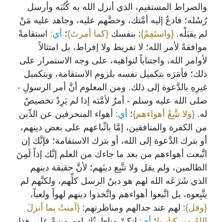
والصراط المستقيم، الذي أنزل الله به كُتُبَه وأرسل
رُسُله؛ فادعُ إليه أمَّتك، وحضَّهم عليه، وجاهد عليه مَنْ
لم يقبَلْه.
{واستَقِمْ}
: بنفسك
{كما أمرتَ}
؛
أي:
استقامةً
موافقةً لأمر الله؛ لا تفريط ولا إفراط، بل امتثالاً
لأوامر الله، واجتناباً لنواهيه، على وجه الاستمرار على
ذلك؛ فأمَرَه بتكميل نفسه بلزوم الاستقامة، وبتكميل
غيرِهِ بالدَّعوة إلى ذلك. ومن المعلوم أنَّ أمر الرسولِ -
صلى الله عليه وسلم - أمرٌ لأمَّته إذا لم يَرِدْ تخصيصٌ
له.
{ولا تتَّبِعْ أهواءهم}
؛
أي:
أهواء المنحرفين عن الدِّين
من الكفرة والمنافقين، إمَّا باتِّباعهم على بعض دينهم،
أو بترك الدَّعوة إلى الله، أو بترك الاستقامة؛ فإنَّك إن
اتَّبعت أهواءهم من بعد ما جاءك من العلم إنَّك إذاً لَمِنَ
الظالمين، ولم يقل ولا تتَّبِع دينَهم؛ لأنَّ حقيقة دينهم
الذي شَرَعَه الله لهم هو دينُ الرسل كلِّهم، ولكنَّهم لم
يتَّبِعوه، بل اتَّبعوا أهواءهم واتَّخذوا دينهم لهواً ولعباً،
{وقل}
: لهم عند جدالهم ومناظرتهم:
{آمنتُ بما أنزلَ
اللهُ من كتابٍ}
؛
أي:
لتكنْ مناظرتُك لهم مبنيةً على هذا