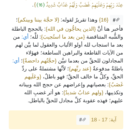
عِنْدَ رَبِّهِمْ وَعَلَيْهِمْ غَضَبٌ وَلَهُمْ عَذَابٌ شَدِيدٌ
(16)
}
.
{16}
وهذا تقريرٌ لقوله:
{لا حجَّة بيننا وبينكم}
؛
#
فأخبر هنا أنَّ
{الذين يحاجُّون في الله}
: بالحجج الباطلة
والشُّبه المتناقضة
{من بعد ما استُجيبَ}
: للَّه؛
أي:
من
بعد ما استجاب لله أولو الألباب والعقول لما بيَّن لهم
من الآيات القاطعة والبراهين الساطعة؛ فهؤلاء
المجادلون للحقِّ من بعدما تبيَّن
{حجَّتُهم داحضةٌ}
؛
أي:
باطلةٌ مدفوعةٌ
{عند ربِّهم}
؛ لأنَّها مشتملةٌ على ردِّ
الحقِّ، وكلُّ ما خالف الحقَّ؛ فهو باطلٌ،
{وعَلَيهم
غَضَبٌ}
: بعصيانهم وإعراضهم عن حجج الله وبيناته
وتكذيبها،
{ولهم عذابٌ شديدٌ}
: هو أثر غضبِ الله
عليهم؛ فهذه عقوبة كلِّ مجادل للحقِّ بالباطل.
آية: 17 - 18
#