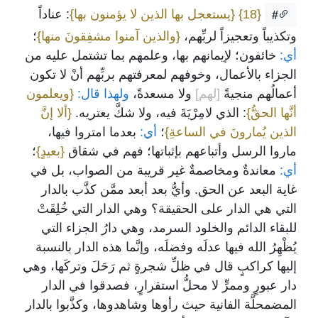
{18}
{يستعجل بها الذين لا يؤمنون بها}
: عناداً
#
وتكذيباً وتعجيزاً لربِّهم،
{والذين آمنوا مشفِقونَ منها}
؛
أي:
خائفون؛ لإيمانهم بها، وعلمهم بما تشتمل عليه من
الجزاء بالأعمال، وخوفهم لمعرفتهم بربِّهم أنْ لا تكون
أعمالُهم منجيةً
[لهم]
ولا مسعدةً،
ولهذا قال:
{ويعلمون
أنَّها الحقُّ}
: الذي لامِرْيَةَ فيه، ولا شكَّ يعتريه.
{ألا إنَّ
الذين يُمارونَ في الساعةِ}
؛
أي:
بعدما امتروا فيها،
ماروا الرسل وأتباعهم بإثباتها؛ فهم في شقاق
{بعيدٍ}
؛
أي:
معاندةٌ ومخاصمةٌ غير قريبة من الصواب، بل في
غاية البعد عن الحق. وأيُّ بعد أبعد ممَّن كذَّب بالدار
التي هي الدار على الحقيقة؟ وهي الدار التي خُلِقَتْ
للبقاء الدائم والخلود السرمد، وهي دارُ الجزاء التي
يُظْهِرُ الله فيها عدلَه وفضلَه، وإنَّما هذه الدار بالنسبة
إليها كراكبٍ قال في ظلِّ شجرةٍ ثم رَحَلَ وتركَها، وهي
دار عبورٍ وممرٍّ لا محلُّ استقرارٍ، فصدقوا في الدار
المضمحلَّة الفانية حيث رأوها وشاهدوها، وكذَّبوا بالدار