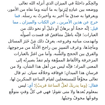
والحِكَم داخلةٌ في الميزان الذي أنزله الله تعالى
ووضعه بين عبادِهِ لِيَزِنوا به ما أثبته وما نفاه من الأمور،
ويعرفوا به صدقَ ما أخبر به وأخبرتْ به رسلُه.
فما
خرج عن هذين الأمرين ـ عن الكتاب والميزان ـ مما
قيل:
إنَّه حجةٌ أو برهانٌ أو دليلٌ أو نحو ذلك من
العبارات؛ فإنَّه باطلٌ متناقضٌ قد فسدت أصولُه
وانهدمت مبانيه وفروعه، يعرِفُ ذلك مَنْ خَبَرَ المسائل
ومآخِذَها، وعرف التمييز بين راجح الأدلَّة من مرجوحِها،
والفرق بين الحجج والشُّبه. وأما من اغترَّ بالعبارات
المزخرفة والألفاظ المموِّهة ولم تنفذْ بصيرتُه إلى
المعنى المراد؛ فإنَّه ليس من أهل هذا الشأن، ولا من
فرسانِ هذا الميدانِ؛ فوِفاقه وخلافُه سيان. ثم قال
تعالى مخوِّفاً للمستعجلين لقيام الساعةِ المنكرينَ لها،
فقال:
{وما يدريكَ لعلَّ الساعةَ قريبٌ}
؛
أي:
ليس
بمعلوم بُعدها ولا متى تقومُ؛ فهي في كلِّ وقتٍ متوقَّع
وقوعُها مخوفٌ وجبتُها.