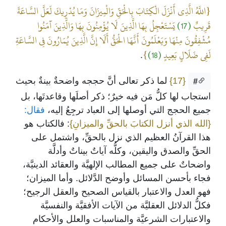
{اللَّهُ الَّذِي أَنْزَلَ الْكِتَابَ بِالْحَقِّ وَالْمِيزَانَ وَمَا يُدْرِيكَ لَعَلَّ السَّاعَةَ
قَرِيبٌ
(17)
يَسْتَعْجِلُ بِهَا الَّذِينَ لَا يُؤْمِنُونَ بِهَا وَالَّذِينَ آمَنُوا
مُشْفِقُونَ مِنْهَا وَيَعْلَمُونَ أَنَّهَا الْحَقُّ أَلَا إِنَّ الَّذِينَ يُمَارُونَ فِي السَّاعَةِ
لَفِي ضَلَالٍ بَعِيدٍ
(18)
}
.
{17}
لما ذكر تعالى أنَّ حججه واضحةٌ بينةٌ بحيث
#
استجاب لها كلُّ مَن فيه خيرٌ؛ ذكر أصلَها وقاعدتَها، بل
جميع الحجج التي أوصلها إلى العباد ترجِعُ إليه،
فقال:
{الله الذي أنزل الكتابَ بالحقِّ والميزانِ}
: فالكتاب هو
هذا القرآنُ العظيم الذي نزل بالحقِّ، واشتمل على
الحقِّ والصدق واليقين، وكلُّه آياتٌ بيناتٌ وأدلَّة
واضحاتٌ على جميع المطالب الإلهيَّة والعقائد الدينيَّة،
فجاء بأحسن المسائل وأوضح الدَّلائل. وأما الميزان؛
فهو العدل والاعتبار بالقياس الصحيح والعقل الرجيح؛
فكلُّ الدلائل العقليَّة من الآيات الأفقيَّة والنفسيَّة
والاعتبارات الشرعيَّة والمناسبات والعلل والأحكام