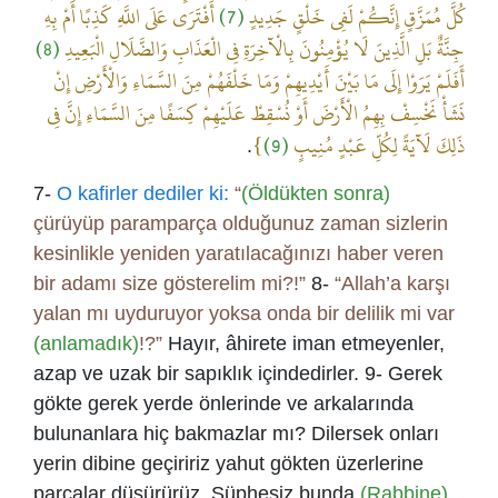
أَفْتَرَى عَلَى اللَّهِ كَذِبًا أَمْ بِهِ
(7)
كُلَّ مُمَزَّقٍ إِنَّكُمْ لَفِي خَلْقٍ جَدِيدٍ
(8)
جِنَّةٌ بَلِ الَّذِينَ لَا يُؤْمِنُونَ بِالْآخِرَةِ فِي الْعَذَابِ وَالضَّلَالِ الْبَعِيدِ
أَفَلَمْ يَرَوْا إِلَى مَا بَيْنَ أَيْدِيهِمْ وَمَا خَلْفَهُمْ مِنَ السَّمَاءِ وَالْأَرْضِ إِنْ
نَشَأْ نَخْسِفْ بِهِمُ الْأَرْضَ أَوْ نُسْقِطْ عَلَيْهِمْ كِسَفًا مِنَ السَّمَاءِ إِنَّ فِي
}
(9)
ذَلِكَ لَآيَةً لِكُلِّ عَبْدٍ مُنِيبٍ
.
7-
O kafirler dediler ki:
“
(Öldükten sonra)
çürüyüp paramparça olduğunuz zaman sizlerin
kesinlikle yeniden yaratılacağınızı haber veren
bir adamı size gösterelim mi?!”
8-
“Allah’a karşı
yalan mı uyduruyor yoksa onda bir delilik mi var
(anlamadık)
!?”
Hayır, âhirete iman etmeyenler,
azap ve uzak bir sapıklık içindedirler. 9- Gerek
gökte gerek yerde önlerinde ve arkalarında
bulunanlara hiç bakmazlar mı? Dilersek onları
yerin dibine geçiririz yahut gökten üzerlerine
parçalar düşürürüz. Şüphesiz bunda
(Rabbine)