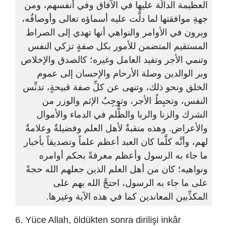
العظيمة الدالَّة عليها في الآفاق وفي أنفسهم، ومن
جهةِ موافقتها لما دلَّت عليه أسماؤه تعالى وأوصافُه،
ويرون في الأوامر والنواهي أنها تهدي إلى الصراط
المستقيم المتضمن للأمور بكل صفةٍ تزكي النفس
وتنمي الأجر وتفيد العامل وغيره؛ كالصدق والإخلاص
وبر الوالدين وصلة الأرحام والإحسان إلى عموم
الخلق ونحو ذلك، وتنهى عن كلِّ صفة قبيحةٍ، تدنِّس
النفس، وتحبِطُ الأجر، وتوجِبُ الإثم والوزر من
الشرك والزنا والربا والظُّلم في الدماء والأموال
والأعراض. وهذه منقبةٌ لأهل العلم وفضيلةٌ وعلامةٌ
لهم، وأنَّه كلَّما كان العبد أعظم علماً وتصديقاً بأخبار
ما جاء به الرسول وأعظم معرفةً بحكم أوامره
ونواهيه؛ كان من أهل العلم الذين جعلهم الله حجةً
على ما جاء به الرسول، احتجَّ الله بهم على
المكذِّبين المعاندين كما في هذه الآية وغيرها.
6. Yüce Allah, öldükten sonra dirilişi inkâr