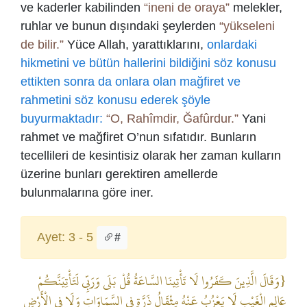
ve kaderler kabilinden
“ineni de oraya”
melekler,
ruhlar ve bunun dışındaki şeylerden
“yükseleni
de bilir.”
Yüce Allah, yarattıklarını,
onlardaki
hikmetini ve bütün hallerini bildiğini söz konusu
ettikten sonra da onlara olan mağfiret ve
rahmetini söz konusu ederek şöyle
buyurmaktadır:
“O, Rahîmdir, Ğafûrdur.”
Yani
rahmet ve mağfiret O’nun sıfatıdır. Bunların
tecellileri de kesintisiz olarak her zaman kulların
üzerine bunları gerektiren amellerde
bulunmalarına göre iner.
Ayet: 3 - 5
#
{وَقَالَ الَّذِينَ كَفَرُوا لَا تَأْتِينَا السَّاعَةُ قُلْ بَلَى وَرَبِّي لَتَأْتِيَنَّكُمْ
عَالِمِ الْغَيْبِ لَا يَعْزُبُ عَنْهُ مِثْقَالُ ذَرَّةٍ فِي السَّمَاوَاتِ وَلَا فِي الْأَرْضِ