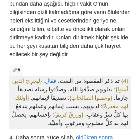
bundan daha aşağısı, hiçbir vakit O’nun
bilgisinden gizli kalmadığına göre yerin ölülerden
neleri eksilttiğini ve cesetlerinden geriye ne
kaldığını bilen, elbette ve öncelikli olarak onları
diriltmeye kadirdir. Onları diriltmek hiçbir şekilde
bu her şeyi kuşatan bilgiden daha çok hayret
edilecek bir şey değildir.
#
{ليجزِيَ الذين
فقال:
ثم ذكر المقصودَ من البعث،
{4}
آمنوا}
: بقلوبهم صدَّقوا الله، وصدَّقوا رسله تصديقاً
جازماً،
{وعملوا الصالحاتِ}
: تصديقاً لإيمانهم.
{أولئك
لهم مغفرةٌ}
: لذنوبهم، بسبب إيمانهم وعملهم يندفعُ
بها كلُّ شرٍّ وعقابٍ،
{ورزقٌ كريمٌ}
: بإحسانهم، يحصلُ
لهم به كلُّ مطلوبٍ ومرغوبٍ وأمنيَّة.
4. Daha sonra Yüce Allah,
öldükten sonra