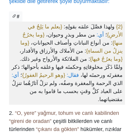
şekilde dile getirerek şöyle buyurmaktadır:
#
{يعلم ما يَلِجُ في
ولهذا فصَّلَ علمَه بقولِهِ:
{2}
الأرضِ}
؛
أي:
من مطر وبذرٍ وحيوان،
{وما يخرُجُ
منها}
: من أنواع النباتاتِ وأصناف الحيواناتِ،
{وما
ينزِلُ من السماءِ}
: من الأملاك والأرزاق والأقدار،
{وما يعرُجُ فيها}
: من الملائكة والأرواح وغير ذلك.
ولمَّا ذَكَرَ مخلوقاتِهِ وحكمتَه فيها وعلمَه بأحوالها؛ ذكر
مغفرتَه ورحمتَه لها،
فقال:
{وهو الرحيمُ الغفورُ}
؛
أي:
الذي الرحمة والمغفرة وصفُه، ولم تزلْ آثارُهُما تنزِلُ
على العباد كلَّ وقتٍ بحسب ما قاموا به من
مقتضياتهما.
2.
“O, yere” yağmur, tohum ve canlı kabilinden
“gireni de oradan”
çeşitli bitkilerden ve canlı
türlerinden
“çıkanı da gökten”
hükümler, rızıklar