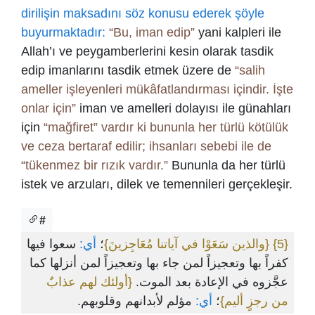
dirilişin maksadını söz konusu ederek şöyle
buyurmaktadır:
“Bu, iman edip”
yani kalpleri ile
Allah’ı ve peygamberlerini kesin olarak tasdik
edip imanlarını tasdik etmek üzere de
“salih
ameller işleyenleri mükâfatlandırması içindir. İşte
onlar için”
iman ve amelleri dolayısı ile günahları
için
“mağfiret” vardır ki bununla her türlü kötülük
ve ceza bertaraf edilir; ihsanları sebebi ile de
“tükenmez bir rızık vardır.”
Bununla da her türlü
istek ve arzuları, dilek ve temennileri gerçekleşir.
#
سعوا فيها
أي:
؛
{والذين سَعَوْا في آياتنا مُعَاجِزينَ}
{5}
كفراً بها وتعجيزاً لمن جاء بها وتعجيزاً لمن أنزلها كما
عجَّزوه في الإعادة بعد الموت.
{أولئك لهم عذابٌ
من رجزٍ أليم}
؛
أي:
مؤلم لأبدانهم وقلوبهم.