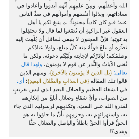
الله وأعقلُهم، ومِنْ علمِهِم أنَّهم أبدووا وأعادوا في
معاداتهم، وبذلوا أنفُسَهم وأموالَهم في صدِّ الناس
عنه؛ فلو كان كاذباً مجنوناً؛ لم ينبغ لكم يا أهل
العقول غير الزاكيةِ أن تُصْغوا لما قال ولا تحتَفِلوا
بدعوتِهِ؛ فإنَّ المجنون لا ينبغي للعاقل أن يُلْفِتَ إليه
نَظَرَه أو يبلغَ قولُهُ منه كلَّ مبلغ، ولولا عنادُكم
وظلمُكم؛ لَبادَرْتُم لإجابته ولَبَّيْتُم دعوتَه، ولكن ما
تُغني الآياتُ والنُّذر عن قوم لا يؤمنون،
ولهذا قال
تعالى:
{بل الذين لا يؤمنونَ بالآخرةِ}
، ومنهم الذين
قالوا تلك المقالَة
{في العذابِ والضَّلال البعيدِ}
؛
أي:
في الشقاء العظيم والضلال البعيدِ الذي ليس بقريبٍ
من الصواب، وأيُّ شقاءٍ وضلال أبلغُ من إنكارِهم
لقدرةِ الله على البعثِ، وتكذيِبِهم لرسولهم الذي جاء
به، واستهزائِهِم به، وجزمِهِم بأنَّ ما جاؤوا به هو
الحقُّ فرأوا الحقَّ باطلاً والباطل والضلال حقًّا
وهدى؟!