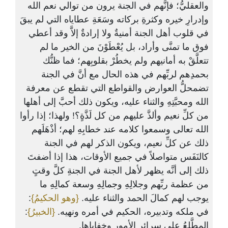
والعقليُّ؛ فإنَّهم في الجنة يرون من توالي نعم الله
وإدرارِ خيره وكثرةِ بركاته وسَعَةِ عطاياه التي لم يبقَ
في قلوب أهل الجنة أمنيةٌ ولا إرادةٌ إلاَّ وقد أعطي
فوق ما تمنَّى وأراد، بل يُعْطَوْنَ من الخير ما لم
تتعلَّقْ به أمانيهم ولم يخطُرْ بقلوبِهم؛ فما ظنُّك
بحمدِهم لربِّهم في هذه الحال مع أنَّ في الجنة
تضمحلُّ العوارض والقواطع التي تقطع عن معرفة
الله ومحبَّتِهِ والثناء عليه، ويكون ذلك أحبَّ إلى أهلها
من كلِّ نعيم وألذَّ عليهم من كل لَذَّةٍ؟! ولهذا؛ إذا رأوا
الله تعالى وسمعوا كلامه عند خطابِهِ لهم؛ أذْهَلَهم
ذلك عن كلِّ نعيم، ويكون الذكر لهم في الجنة
كالنَفَس متواصلاً في جميع الأوقات، هذا إذا أضفتَ
ذلك إلى أنَّه يظهر لأهل الجنة في الجنةِ كلَّ وقتٍ
من عظمة ربِّهم وجلالِهِ وجمالِهِ وسعة كمالِهِ ما
:
{وهو الحكيمُ}
يوجب لهم كمالَ الحمد والثناء عليه.
:
{الخبيرُ}
في ملكه وتدبيره، الحكيم في أمره ونهيه.
المطَّلعُ على سرائر الأمورِ وخفاياها.