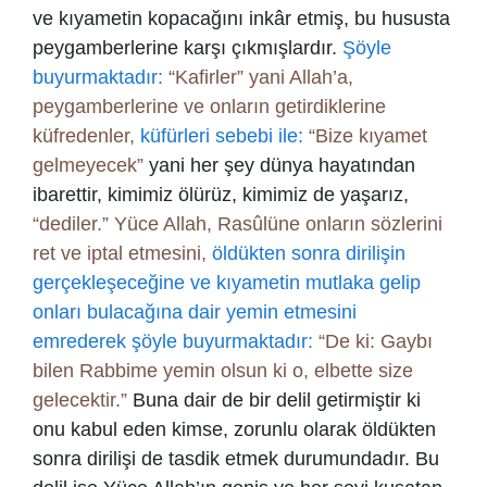
ve kıyametin kopacağını inkâr etmiş, bu hususta
peygamberlerine karşı çıkmışlardır.
Şöyle
buyurmaktadır:
“Kafirler” yani Allah’a,
peygamberlerine ve onların getirdiklerine
küfredenler,
küfürleri sebebi ile:
“Bize kıyamet
gelmeyecek”
yani her şey dünya hayatından
ibarettir, kimimiz ölürüz, kimimiz de yaşarız,
“dediler.” Yüce Allah, Rasûlüne onların sözlerini
ret ve iptal etmesini,
öldükten sonra dirilişin
gerçekleşeceğine ve kıyametin mutlaka gelip
onları bulacağına dair yemin etmesini
emrederek şöyle buyurmaktadır:
“De ki: Gaybı
bilen Rabbime yemin olsun ki o, elbette size
gelecektir.”
Buna dair de bir delil getirmiştir ki
onu kabul eden kimse, zorunlu olarak öldükten
sonra dirilişi de tasdik etmek durumundadır. Bu