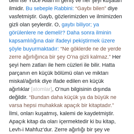
delil ise Yüce Allah’ın geniş ve her şeyi kuşatan
ilmidir.
Bu sebeple Rabbini:
“Gaybı bilen”
diye
vasfetmiştir. Gayb, gözlerimizden ve ilmimizden
gizli olan şeylerdir. O,
gaybı biliyor; ya
görülenlere ne demeli!? Daha sonra ilminin
kapsamlılığına dair ifadeyi pekiştirmek üzere
şöyle buyurmaktadır:
“Ne göklerde ne de yerde
zerre ağırlığınca bir şey O’na gizli kalmaz.”
Her
şeyi hem zatları ile hem cüzleri ile bilir. Hatta
parçanın en küçük bölümü olan ve miktarı
miskal/ağırlık diye ifade edilen en küçük
ağırlıklar
[atomlar]
, O’nun bilgisinin dışında
değildir.
“Bundan daha küçük ya da büyük ne
varsa hepsi muhakkak apaçık bir kitaptadır.”
İlmi, onları kuşatmış, kalemi de kaydetmiştir.
Apaçık kitap da oları içermektedir ki bu kitap,
Levh-i Mahfuz’dur. Zerre ağırlığı bir şey ve