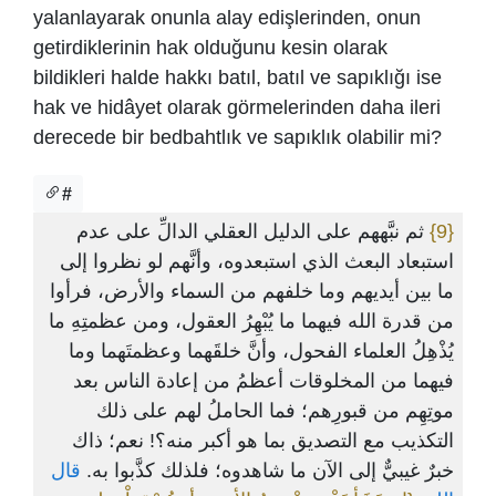
yalanlayarak onunla alay edişlerinden, onun
getirdiklerinin hak olduğunu kesin olarak
bildikleri halde hakkı batıl, batıl ve sapıklığı ise
hak ve hidâyet olarak görmelerinden daha ileri
derecede bir bedbahtlık ve sapıklık olabilir mi?
#
ثم نبَّههم على الدليل العقلي الدالِّ على عدم
{9}
استبعاد البعث الذي استبعدوه، وأنَّهم لو نظروا إلى
ما بين أيديهم وما خلفهم من السماء والأرض، فرأوا
من قدرة الله فيهما ما يُبْهِرُ العقول، ومن عظمتِهِ ما
يُذْهِلُ العلماء الفحول، وأنَّ خلقَهما وعظمتَهما وما
فيهما من المخلوقات أعظمُ من إعادة الناس بعد
موتِهِم من قبورِهم؛ فما الحاملُ لهم على ذلك
التكذيب مع التصديق بما هو أكبر منه؟! نعم؛ ذاك
خبرٌ غيبيٌّ إلى الآن ما شاهدوه؛ فلذلك كذَّبوا به.
قال