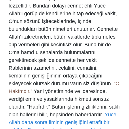
lezzetlidir. Bundan dolayı cennet ehli Yüce
Allah’ı görüp de kendilerine hitap edeceği vakit,
O’nun sözünü işiteceklerinde, içinde
bulundukları bütün nimetleri unuturlar. Cennette
Allah’ı zikretmeleri, bütün vakitlerde tıpkı nefes
alıp vermeleri gibi kesintisiz olur. Buna bir de
O’na hamd-u senalarda bulunmalarını
gerektirecek şekilde cennette her vakit
Rablerinin azametini, celalini, cemalini,
kemalinin genişliğininin ortaya çıkacağını
ekleyecek olursak durumu varın siz düşünün.
“O
Hakîmdir.”
Yani yönetiminde ve idaresinde,
verdiği emir ve yasaklarında hikmeti sonsuz
olandır. “Habîrdir.” Bütün işlerin gizliliklerini, saklı
olan hallerini bilir, hepsinden haberdardır.
Yüce
Allah daha sonra ilminin genişliğini etraflı bir