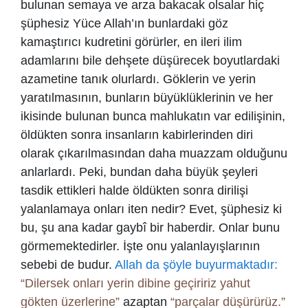
bulunan semaya ve arza bakacak olsalar hiç
şüphesiz Yüce Allah’ın bunlardaki göz
kamaştırıcı kudretini görürler, en ileri ilim
adamlarını bile dehşete düşürecek boyutlardaki
azametine tanık olurlardı. Göklerin ve yerin
yaratılmasının, bunların büyüklüklerinin ve her
ikisinde bulunan bunca mahlukatın var edilişinin,
öldükten sonra insanların kabirlerinden diri
olarak çıkarılmasından daha muazzam olduğunu
anlarlardı. Peki, bundan daha büyük şeyleri
tasdik ettikleri halde öldükten sonra dirilişi
yalanlamaya onları iten nedir? Evet, şüphesiz ki
bu, şu ana kadar gaybî bir haberdir. Onlar bunu
görmemektedirler. İşte onu yalanlayışlarının
sebebi de budur.
Allah da şöyle buyurmaktadır:
“Dilersek onları yerin dibine geçiririz yahut
gökten üzerlerine”
azaptan
“parçalar düşürürüz.”