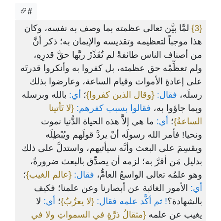
#
لمَّا بيَّن تعالى عظمته بما وصف به نفسه، وكان
{3}
هذا موجباً لتعظيمه وتقديسه والإيمان به؛ ذكر أنَّ
من أصناف الناس طائفةً لم تُقَدِّرْ ربَّها حقَّ قدرِهِ،
ولم تعظِّمْه حق عظمته، بل كفروا به وأنكروا قدرتَه
على إعادةِ الأموات وقيام الساعة، وعارضوا بذلك
رسلَه،
فقال:
{وقال الذين كفروا}
؛
أي:
بالله وبرسله
وبما جاؤوا به،
فقالوا بسبب كفرهم:
{لا تَأتينا
الساعةُ}
؛
أي:
ما هي إلاَّ هذه الحياة الدُّنيا نموت
ونحيا! فأمر الله رسولَه أنْ يردَّ قولَهم ويُبْطِلَه
ويقسِمَ على البعث وأنَّه سيأتيهم، واستدلَّ على ذلك
بدليل مَن أقرَّ به؛ لزمه أن يصدِّق بالبعث ضرورةً،
وهو علمُه تعالى الواسعُ العامُّ،
فقال:
{عالم الغيب}
؛
أي:
الأمور الغائبة عن أبصارنا وعن علمنا؛ فكيف
بالشهادة؟
! ثم أكَّد علمه فقال:
{لا يعزُبُ}
؛
أي:
لا
يغيب عن علمه
{مثقالُ ذرَّةٍ في السمواتِ ولا في