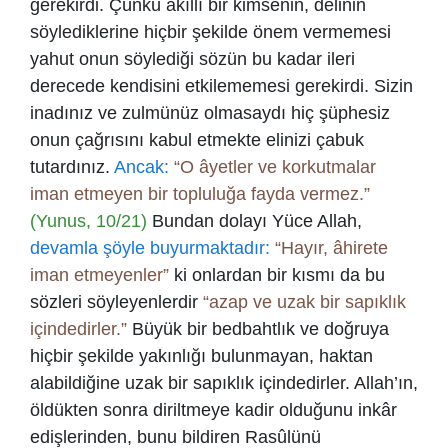
gerekirdi. Çünkü akıllı bir kimsenin, delinin
söylediklerine hiçbir şekilde önem vermemesi
yahut onun söylediği sözün bu kadar ileri
derecede kendisini etkilememesi gerekirdi. Sizin
inadınız ve zulmünüz olmasaydı hiç şüphesiz
onun çağrısını kabul etmekte elinizi çabuk
tutardınız.
Ancak:
“O âyetler ve korkutmalar
iman etmeyen bir topluluğa fayda vermez.”
(Yunus, 10/21)
Bundan dolayı Yüce Allah,
devamla şöyle buyurmaktadır:
“Hayır, âhirete
iman etmeyenler”
ki onlardan bir kısmı da bu
sözleri söyleyenlerdir
“azap ve uzak bir sapıklık
içindedirler.”
Büyük bir bedbahtlık ve doğruya
hiçbir şekilde yakınlığı bulunmayan, haktan
alabildiğine uzak bir sapıklık içindedirler. Allah’ın,
öldükten sonra diriltmeye kadir olduğunu inkâr
edişlerinden, bunu bildiren Rasûlünü