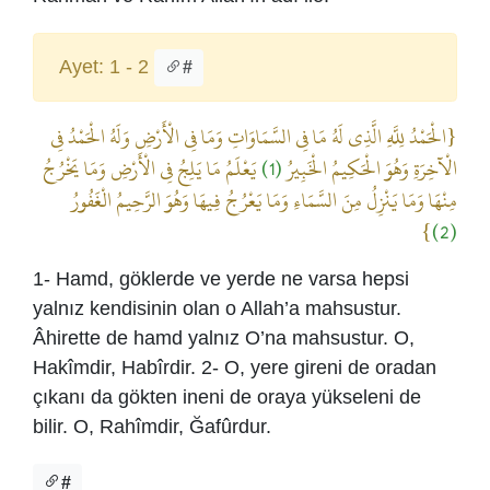
Ayet: 1 - 2
#
{الْحَمْدُ لِلَّهِ الَّذِي لَهُ مَا فِي السَّمَاوَاتِ وَمَا فِي الْأَرْضِ وَلَهُ الْحَمْدُ فِي
يَعْلَمُ مَا يَلِجُ فِي الْأَرْضِ وَمَا يَخْرُجُ
(1)
الْآخِرَةِ وَهُوَ الْحَكِيمُ الْخَبِيرُ
مِنْهَا وَمَا يَنْزِلُ مِنَ السَّمَاءِ وَمَا يَعْرُجُ فِيهَا وَهُوَ الرَّحِيمُ الْغَفُورُ
}
(2)
1- Hamd, göklerde ve yerde ne varsa hepsi
yalnız kendisinin olan o Allah’a mahsustur.
Âhirette de hamd yalnız O’na mahsustur. O,
Hakîmdir, Habîrdir. 2- O, yere gireni de oradan
çıkanı da gökten ineni de oraya yükseleni de
bilir. O, Rahîmdir, Ğafûrdur.
#