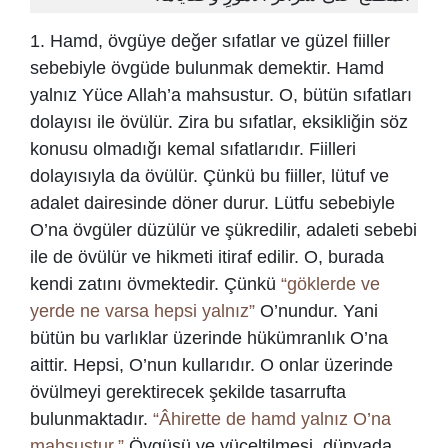
1. Hamd, övgüye değer sıfatlar ve güzel fiiller
sebebiyle övgüde bulunmak demektir. Hamd
yalnız Yüce Allah’a mahsustur. O, bütün sıfatları
dolayısı ile övülür. Zira bu sıfatlar, eksikliğin söz
konusu olmadığı kemal sıfatlarıdır. Fiilleri
dolayısıyla da övülür. Çünkü bu fiiller, lütuf ve
adalet dairesinde döner durur. Lütfu sebebiyle
O’na övgüler düzülür ve şükredilir, adaleti sebebi
ile de övülür ve hikmeti itiraf edilir. O, burada
kendi zatını övmektedir. Çünkü
“göklerde ve
yerde ne varsa hepsi yalnız”
O’nundur. Yani
bütün bu varlıklar üzerinde hükümranlık O’na
aittir. Hepsi, O’nun kullarıdır. O onlar üzerinde
övülmeyi gerektirecek şekilde tasarrufta
bulunmaktadır.
“Âhirette de hamd yalnız O’na
mahsustur.”
Övgüsü ve yüceltilmesi, dünyada