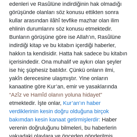
edenleri ve Rasûlüne indirdiğinin hak olmadığı
görüşünde olanları söz konusu ettikten sonra
kullar arasından ilâhî tevfike mazhar olan ilim
ehlinin durumlarını söz konusu etmektedir.
Bunların görüşüne göre ise Allah’ın, Rasûlüne
indirdiği kitap ve bu kitabın içerdiği haberler,
hakkın ta kendisidir. Hatta hak sadece bu kitabın
içerisindedir. Ona muhalif ve aykırı olan şeyler
ise hiç şüphesiz batıldır. Çünkü onların ilmi,
yakîn derecesine ulaşmıştır. Yine onların
kanaatine göre Kur’an, emir ve yasaklarında
“Azîz ve Hamîd olanın yoluna hidayet”
etmektedir. İşte onlar,
Kur’an’ın haber
verdiklerinin kesin doğru olduğuna birçok
bakımdan kesin kanaat getirmişlerdir:
Haber
verenin doğruluğunu bilmeleri, bu haberlerin
vakıadaki olaylara ve önceden gönderilmiş