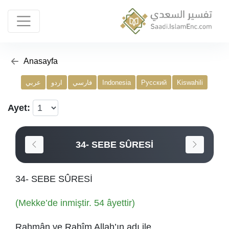
Anasayfa
عربي
اردو
فارسي
Indonesia
Русский
Kiswahili
Ayet:
34- SEBE SÛRESİ
34- SEBE SÛRESİ
(Mekke’de inmiştir. 54 âyettir)
Rahmân ve Rahîm Allah’ın adı ile.