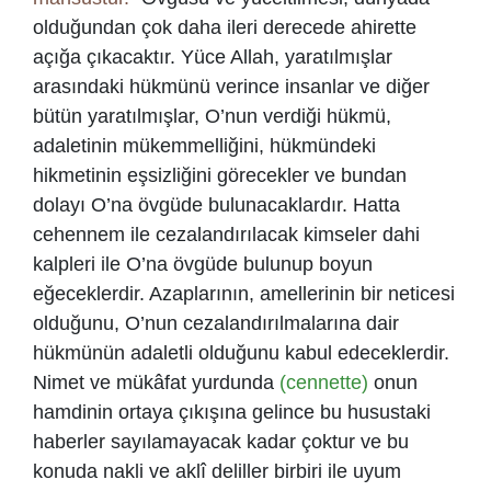
olduğundan çok daha ileri derecede ahirette
açığa çıkacaktır. Yüce Allah, yaratılmışlar
arasındaki hükmünü verince insanlar ve diğer
bütün yaratılmışlar, O’nun verdiği hükmü,
adaletinin mükemmelliğini, hükmündeki
hikmetinin eşsizliğini görecekler ve bundan
dolayı O’na övgüde bulunacaklardır. Hatta
cehennem ile cezalandırılacak kimseler dahi
kalpleri ile O’na övgüde bulunup boyun
eğeceklerdir. Azaplarının, amellerinin bir neticesi
olduğunu, O’nun cezalandırılmalarına dair
hükmünün adaletli olduğunu kabul edeceklerdir.
Nimet ve mükâfat yurdunda
(cennette)
onun
hamdinin ortaya çıkışına gelince bu husustaki
haberler sayılamayacak kadar çoktur ve bu
konuda nakli ve aklî deliller birbiri ile uyum