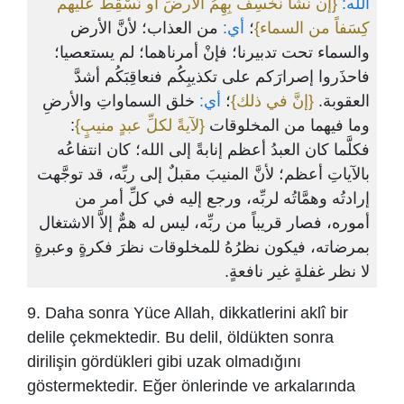
الله:
{إن نَشَأ نَخْسِفْ بِهِمُ الأرضَ أو نُسْقِطْ عليهم
كِسَفاً من السماء}
؛
أي:
من العذاب؛ لأنَّ الأرض
والسماء تحت تدبيرنا؛ فإنْ أمرناهما؛ لم يستعصيا؛
فاحذَروا إصرارَكم على تكذيبِكُم فنعاقِبَكُم أشدَّ
العقوبة.
{إنَّ في ذلك}
؛
أي:
خلق السماواتِ والأرضِ
:
{لآيةً لكلِّ عبدٍ منيبٍ}
وما فيهما من المخلوقات
فكلَّما كان العبدُ أعظم إنابةً إلى الله؛ كان انتفاعُه
بالآياتِ أعظم؛ لأنَّ المنيبَ مقبلٌ إلى ربِّه، قد توجَّهت
إرادتُه وهمَّاتُه لربِّه، ورجع إليه في كلِّ أمر من
أموره، فصار قريباً من ربِّه، ليس له همٌّ إلاَّ الاشتغال
بمرضاته، فيكون نظرُهُ للمخلوقات نظرَ فكرةٍ وعبرةٍ
لا نظر غفلةٍ غير نافعةٍ.
9. Daha sonra Yüce Allah, dikkatlerini aklî bir
delile çekmektedir. Bu delil, öldükten sonra
dirilişin gördükleri gibi uzak olmadığını
göstermektedir. Eğer önlerinde ve arkalarında