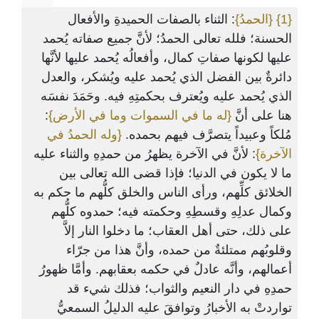
: الثناء بالصفات الحميدةِ والأفعال
{الحمدُ}
{1}
الحسنة؛ فلله تعالى الحمدُ؛ لأنَّ جميع صفاته يُحمد
عليها لكونها صفاتِ كمال، وأفعالُه يُحمد عليها لأنَّها
دائرةٌ بين الفضل الذي يُحمد عليه ويُشكر، والعدل
الذي يُحمد عليه ويُعترف بحكمتِهِ فيه. وحَمَدَ نفسَه
:
{له ما في السموات وما في الأرض}
هنا على أنَّ
مُلكاً وعبيداً يتصرَّف فيهم بحمده.
{وله الحمدُ في
الآخرة}
: لأنَّ في الآخرة يظهرُ من حمدِهِ والثناء عليه
ما لا يكون في الدنيا؛ فإذا قضى الله تعالى بين
الخلائق كلِّهم، ورأى الناس والخلق كلُّهم ما حكم به
وكمال عدلِهِ وقسطِهِ وحكمته فيه؛ حمدوه كلُّهم
على ذلك، حتى أهل العقاب؛ ما دخلوا النار إلاَّ
وقلوبُهم ممتلئةٌ من حمده، وأنَّ هذا من جرّاء
أعمالهم، وأنَّه عادلٌ في حكمه بعقابهم. وأمَّا ظهورُ
حمدِهِ في دار النعيم والثواب؛ فذلك شيء قد
تواردتْ به الأخبارُ وتوافقَ عليه الدليلُ السمعيُّ