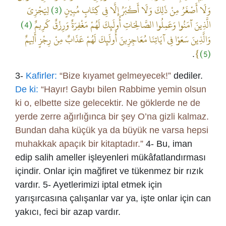
لِيَجْزِيَ
(3)
وَلَا أَصْغَرُ مِنْ ذَلِكَ وَلَا أَكْبَرُ إِلَّا فِي كِتَابٍ مُبِينٍ
(4)
الَّذِينَ آمَنُوا وَعَمِلُوا الصَّالِحَاتِ أُولَئِكَ لَهُمْ مَغْفِرَةٌ وَرِزْقٌ كَرِيمٌ
وَالَّذِينَ سَعَوْا فِي آيَاتِنَا مُعَاجِزِينَ أُولَئِكَ لَهُمْ عَذَابٌ مِنْ رِجْزٍ أَلِيمٌ
}
(5)
.
3-
Kafirler:
“Bize kıyamet gelmeyecek!”
dediler.
De ki:
“Hayır! Gaybı bilen Rabbime yemin olsun
ki o, elbette size gelecektir. Ne göklerde ne de
yerde zerre ağırlığınca bir şey O’na gizli kalmaz.
Bundan daha küçük ya da büyük ne varsa hepsi
muhakkak apaçık bir kitaptadır.”
4- Bu, iman
edip salih ameller işleyenleri mükâfatlandırması
içindir. Onlar için mağfiret ve tükenmez bir rızık
vardır. 5- Ayetlerimizi iptal etmek için
yarışırcasına çalışanlar var ya, işte onlar için can
yakıcı, feci bir azap vardır.