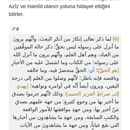
Azîz ve Hamîd olanın yoluna hidayet ettiğini
bilirler.
#
لما ذكر تعالى إنكارَ من أنكر البعثَ، وأنَّهم يرونَ
{6}
ما أنزل على رسوله ليس بحقٍّ؛ ذكر حالة الموفَّقين
من العباد، وهم أهل العلم، وأنَّهم يرون ما أنزل الله
على رسوله؛ من الكتاب وما اشتملَ عليه من الأخبارِ
{هو الحقَّ}
؛
أي:
الحقُّ منحصرٌ فيه، وما خالفه
وناقضه فإنه باطل؛ لأنَّهم وصلوا من العلم إلى درجة
اليقين، ويرون أيضاً أنَّه في أوامره ونواهيه؛
{يهدي
إلى صراطِ العزيز الحميد}
: وذلك لأنَّهم جزموا بصدق
ما أخبر بها من وجوهٍ كثيرةٍ: من جهة علمِهم بصدقِ
مَنْ أخبر بها، ومن جهةِ موافقتها للأمور الواقعة
والكتبِ السابقة، ومن جهةِ ما يشاهِدون من أخبارها
التي تقع عياناً، ومن جهة ما يشاهدونَ من الآيات