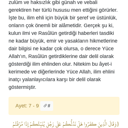
zulüm ve haksızlık gibi günah ve vebali
gerektiren her türlü hususu men ettiğini görürler.
İşte bu, ilim ehli için büyük bir şeref ve üstünlük,
onların çok önemli bir alâmetidir. Gerçek şu ki,
kulun ilmi ve Rasûlün getirdiği haberleri tasdiki
ne kadar büyük, emir ve yasakların hikmetlerine
dair bilgisi ne kadar çok olursa, o derece Yüce
Allah’ın, Rasûlün getirdiklerine dair delil olarak
gösterdiği ilim ehlinden olur. Nitekim bu âyet-i
kerimede ve diğerlerinde Yüce Allah, ilim ehlini
inatçı yalanlayıcılara karşı bir delil olarak
göstermiştir.
Ayet: 7 - 9
#
{وَقَالَ الَّذِينَ كَفَرُوا هَلْ نَدُلُّكُمْ عَلَى رَجُلٍ يُنَبِّئُكُمْ إِذَا مُزِّقْتُمْ