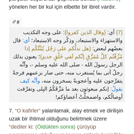
yönelen her bir kul için elbette bir ibret vardır.
#
: على وجه التكذيب
{وقال الذين كفروا}
أي:
{7}
والاستهزاء والاستبعاد، وذِكْر وجه الاستبعاد؛
أي:
قال
بعضُهم لبعض:
{هل ندلُّكم على رَجُل يُنَبِّئُكُم إذا
مُزِّقْتُم كلَّ مُمَزَّقٍ إنَّكم لَفي خَلْقٍ جديدٍ}
؛ يعنون بذلك
الرجل رسولَ الله - صلى الله عليه وسلم -، وأنَّه
رجلٌ أتى بما يُستغرب منه، حتى صار بزعمهم فرجةً
يتفرَّجون عليه وأعجوبةً يسخرون منه،
وأنَّه كيف
يقولُ:
إنكم مبعوثون بعد ما مَزَّقَكُمُ البِلى وتفرَّقت
أوصالُكم، واضمحلَّتْ أعضاؤكم!
7.
“O kafirler”
yalanlamak, alay etmek ve dirilişin
uzak bir ihtimal olduğunu belirtmek üzere
“dediler ki:
(Öldükten sonra)
çürüyüp