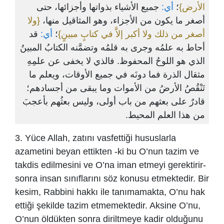
الأرض}
؛
أي:
جميع الأشياء بذواتها وأجزائها، حتى
أصغر ما يكون من الأجزاء، وهو المثاقيل منها،
{ولا
أصغر من ذلك ولا أكبر إلاَّ في كتابٍ مبينٍ}
؛
أي:
قد
أحاط به علمُه وجرى به قلمُه وتضمَّنه الكتابُ المبينُ
الذي هو اللوحُ المحفوظ. فالذي لا يخفى عن علمِهِ
مثقال الذرة فما دونَه في جميع الأوقات، ويعلم ما
تَنْقُصُ الأرضُ من الأموات وما يبقى من أجسادهم؛
قادرٌ على بعثهم من باب أولى، وليس بعثُهم بأعجبَ
من هذا العلم المحيط.
3. Yüce Allah, zatını vasfettiği hususlarla
azametini beyan ettikten -ki bu O’nun tazim ve
takdis edilmesini ve O’na iman etmeyi gerektirir-
sonra insan sınıflarını söz konusu etmektedir. Bir
kesim, Rabbini hakkı ile tanımamakta, O’nu hak
ettiği şekilde tazim etmemektedir. Aksine O’nu,
O’nun öldükten sonra diriltmeye kadir olduğunu