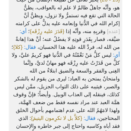
هو، وأنَّه جاهلٌ ظالمٌ لا علم له بالعواقب، يظنُّ
الحالة التي تقع فيه تستمرُّ ولا تزول، ويظنُّ أنَّ
إكرام الله في الدُّنيا وإنعامه عليه يدلُّ على كرامته
[عنده]
وقربِهِ منه، وأنَّه إذا
{قَدَرَ عليه رِزْقَه}
؛
أي:
ضيَّقه، فصار بِقَدَرِ قوتِهِ لا يفضُلُ عنه؛ أنَّ هذا إهانةٌ
من الله له، فردَّ الله عليه هذا الحسبان،
فقال:
{كلا}
؛
أي:
ليس كلُّ مَنْ نَعَّمْتُهُ في الدُّنيا فهو كريمٌ عليَّ، ولا
كلُّ من قَدَرْتُ عليه رِزْقَه فهو مهانٌ لديَّ، وإنَّما
الغِنى والفقر والسعة والضيق ابتلاءٌ من الله
وامتحانٌ يمتحن به العباد؛ ليرى من يقوم له بالشكر
والصبر، فيثيبه على ذلك الثواب الجزيل، ممَّن ليس
كذلك، فينقله إلى العذاب الوبيل. وأيضاً؛ فإنَّ وقوف
همَّة العبد عند مراد نفسه فقط من ضعف الهمَّة،
ولهذا لامَهُمُ الله على عدم اهتمامهم بأحوال الخلق
المحتاجين،
فقال:
{كلاَّ بل لا تكرِمون اليتيمَ}
: الذي
فقد أباه وكاسبه واحتاج إلى جبر خاطره والإحسان