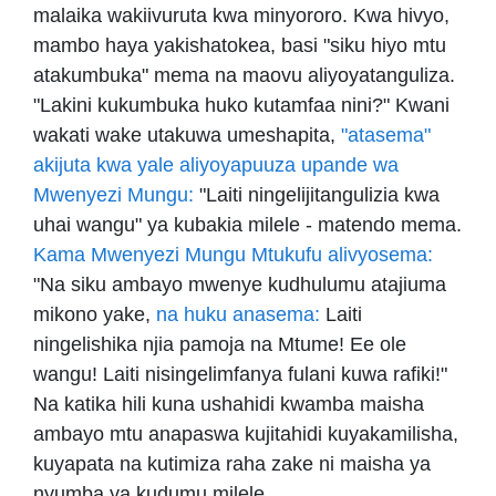
malaika wakiivuruta kwa minyororo. Kwa hivyo,
mambo haya yakishatokea, basi "siku hiyo mtu
atakumbuka" mema na maovu aliyoyatanguliza.
"Lakini kukumbuka huko kutamfaa nini?" Kwani
wakati wake utakuwa umeshapita,
"atasema"
akijuta kwa yale aliyoyapuuza upande wa
Mwenyezi Mungu:
"Laiti ningelijitangulizia kwa
uhai wangu" ya kubakia milele - matendo mema.
Kama Mwenyezi Mungu Mtukufu alivyosema:
"Na siku ambayo mwenye kudhulumu atajiuma
mikono yake,
na huku anasema:
Laiti
ningelishika njia pamoja na Mtume! Ee ole
wangu! Laiti nisingelimfanya fulani kuwa rafiki!"
Na katika hili kuna ushahidi kwamba maisha
ambayo mtu anapaswa kujitahidi kuyakamilisha,
kuyapata na kutimiza raha zake ni maisha ya
nyumba ya kudumu milele.