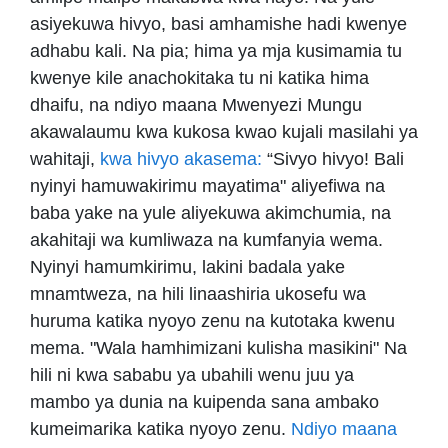
asiyekuwa hivyo, basi amhamishe hadi kwenye
adhabu kali. Na pia; hima ya mja kusimamia tu
kwenye kile anachokitaka tu ni katika hima
dhaifu, na ndiyo maana Mwenyezi Mungu
akawalaumu kwa kukosa kwao kujali masilahi ya
wahitaji,
kwa hivyo akasema:
“Sivyo hivyo! Bali
nyinyi hamuwakirimu mayatima" aliyefiwa na
baba yake na yule aliyekuwa akimchumia, na
akahitaji wa kumliwaza na kumfanyia wema.
Nyinyi hamumkirimu, lakini badala yake
mnamtweza, na hili linaashiria ukosefu wa
huruma katika nyoyo zenu na kutotaka kwenu
mema. "Wala hamhimizani kulisha masikini" Na
hili ni kwa sababu ya ubahili wenu juu ya
mambo ya dunia na kuipenda sana ambako
kumeimarika katika nyoyo zenu.
Ndiyo maana