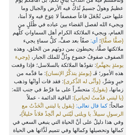
وتنافستُم فيه من اللَّذَّات بباقٍ لكم، بل أمامكم يومٌ
عظيمٌ وهولٌ جسيمٌ تُدَكُّ فيه الأرض والجبال وما
عليها حتى تُجْعَلَ قاعاً صفصفاً لا عِوَجَ فيه ولا أمتا،
ويجيء الله لفصل القضاء بين عباده في ظُلَلٍ من
الغمام، ويجيء الملائكة الكرام أهل السماواتِ كلُّهم
{صفًّا صفًّا}
؛
أي:
صفّاً بعد صفٍّ، كلُّ سماءٍ يجيء
ملائكتها صفًّا، يحيطون بمن دونَهم من الخلق، وهذه
الصفوف صفوفُ خضوع وذُلٍّ للملك الجبار،
{وجيء
يومئذٍ بجهنَّم}
: تقودُها الملائكة بالسلاسل؛ فإذا وقعت
هذه الأمور؛ فَـ
{يومئذٍ يتذكَّرُ الإنسان}
: ما قدَّمه من
خيرٍ وشرٍّ،
{وأنَّى له الذِّكرى}
: فقد فات أوانُها وذهب
زمانها،
{يقول}
: متحسِّراً على ما فرَّط في جنب الله:
{يا ليتني قدَّمتُ لحياتي}
: الباقية الدائمة - عملاً
صالحاً؛
كما قال تعالى:
{يقول يا ليتني اتَّخَذْتُ مع
،
الرسولِ سبيلاً. يا ويلتى لَيْتَني لم أتَّخِذْ فلاناً خليلاً}
وفي هذا دليلٌ على أنَّ الحياة التي ينبغي السعي في
كمالها وتحصيلها وكمالها وفي تتميم لَذَّاتها هي الحياة