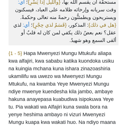
مستحقَّة أن يقسم الله بها،
{والليل إذا يَسْرِ}
؛
أي:
وقت سريانه وإرخائه ظلامه على العباد، فيسكنون
ويستريحون ويطمئنُّون رحمةً منه تعالى وحكمةً.
{هل في ذلك}
: المذكور،
{قَسَمٌ لذي حِجْرٍ}
؛
أي:
لذي
عقل؟ نعم بعضُ ذلك يكفي لمن كان له قلبٌ أو
ألقى السمع وهو شهيدٌ.
{1 - 5}
Hapa Mwenyezi Mungu Mtukufu aliapa
kwa alfajiri, kwa sababu katika kuondoka usiku
na kuingia mchana kuna ishara zinazoashiria
ukamilifu wa uwezo wa Mwenyezi Mungu
Mtukufu, na kwamba Yeye Mwenyezi Mungu
ndiye mwenye kuendesha kila jambo, ambaye
hakuna anayepasa kuabudiwa isipokuwa Yeye
tu. Pia wakati wa Alfajiri kuna swala bora na
yenye heshima ambayo ni vizuri Mwenyezi
Mungu kuapa kwa wakati huo. Na ndiyo maana