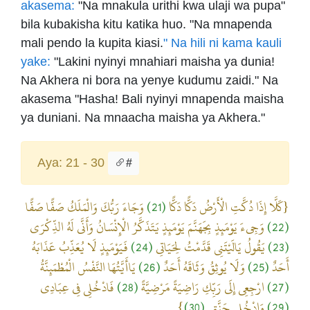
akasema:
"Na mnakula urithi kwa ulaji wa pupa"
bila kubakisha kitu katika huo. "Na mnapenda
mali pendo la kupita kiasi.
" Na hili ni kama kauli
yake:
"Lakini nyinyi mnahiari maisha ya dunia!
Na Akhera ni bora na yenye kudumu zaidi." Na
akasema "Hasha! Bali nyinyi mnapenda maisha
ya duniani. Na mnaacha maisha ya Akhera."
Aya: 21 - 30
#
وَجَاءَ رَبُّكَ وَالْمَلَكُ صَفًّا صَفًّا
(21)
{كَلَّا إِذَا دُكَّتِ الْأَرْضُ دَكًّا دَكًّا
وَجِيءَ يَوْمَئِذٍ بِجَهَنَّمَ يَوْمَئِذٍ يَتَذَكَّرُ الْإِنْسَانُ وَأَنَّى لَهُ الذِّكْرَى
(22)
فَيَوْمَئِذٍ لَا يُعَذِّبُ عَذَابَهُ
(24)
يَقُولُ يَالَيْتَنِي قَدَّمْتُ لِحَيَاتِي
(23)
يَاأَيَّتُهَا النَّفْسُ الْمُطْمَئِنَّةُ
(26)
وَلَا يُوثِقُ وَثَاقَهُ أَحَدٌ
(25)
أَحَدٌ
فَادْخُلِي فِي عِبَادِي
(28)
ارْجِعِي إِلَى رَبِّكِ رَاضِيَةً مَرْضِيَّةً
(27)
}
(30)
وَادْخُلِي جَنَّتِي
(29)