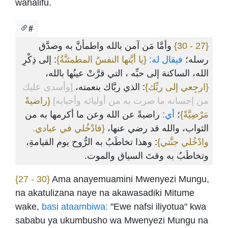
wahalifu.
#
وأمَّا مَن آمن بالله واطمأنَّ به وصدَّق
{27 - 30}
رسله؛
فيقال له:
{يا أيَّتها النفسُ المطمئنَّةُ}
: إلى ذِكْرِ
الله، الساكنة إلى حبِّه ، التي قرَّتْ عينُها بالله،
{ارجِعي إلى ربِّك}
: الذي ربَّاك بنعمته،
[وأسدى عليك
من إحسانه ما صرت به من أوليائه وأحبابه]
{راضيةً
مَرْضِيَّةً}
؛
أي:
راضيةً عن الله وعن ما أكرمها به من
الثواب، والله قد رضي عنها،
{فادْخُلي في عبادي.
وادْخُلي جنَّتي}
: وهذا تخاطَبُ به الرُّوح يوم القيامةِ،
وتخاطَبُ به وقتَ السياق والموت.
{27 - 30}
Ama anayemuamini Mwenyezi Mungu,
na akatulizana naye na akawasadiki Mitume
wake,
basi ataambiwa:
"Ewe nafsi iliyotua" kwa
sababu ya ukumbusho wa Mwenyezi Mungu na