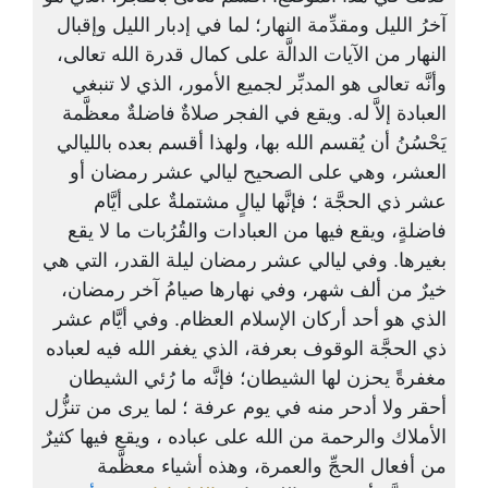
آخرُ الليل ومقدِّمة النهار؛ لما في إدبار الليل وإقبال
النهار من الآيات الدالَّة على كمال قدرة الله تعالى،
وأنَّه تعالى هو المدبِّر لجميع الأمور، الذي لا تنبغي
العبادة إلاَّ له. ويقع في الفجر صلاةٌ فاضلةٌ معظَّمة
يَحْسُنُ أن يُقسم الله بها، ولهذا أقسم بعده بالليالي
العشر، وهي على الصحيح ليالي عشر رمضان أو
عشر ذي الحجَّة ؛ فإنَّها ليالٍ مشتملةٌ على أيَّام
فاضلةٍ، ويقع فيها من العبادات والقُرُبات ما لا يقع
بغيرها. وفي ليالي عشر رمضان ليلة القدر، التي هي
خيرٌ من ألف شهر، وفي نهارها صيامُ آخر رمضان،
الذي هو أحد أركان الإسلام العظام. وفي أيَّام عشر
ذي الحجَّة الوقوف بعرفة، الذي يغفر الله فيه لعباده
مغفرةً يحزن لها الشيطان؛ فإنَّه ما رُئي الشيطان
أحقر ولا أدحر منه في يوم عرفة ؛ لما يرى من تنزُّل
الأملاك والرحمة من الله على عباده ، ويقع فيها كثيرٌ
من أفعال الحجِّ والعمرة، وهذه أشياء معظَّمة