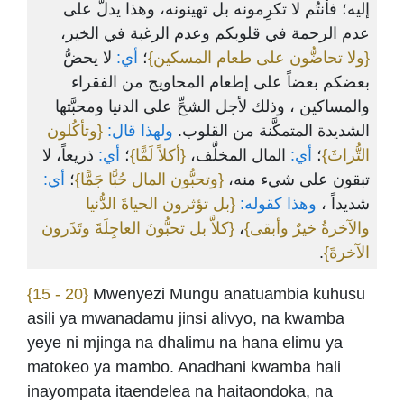
إليه؛ فأنتُم لا تكرِمونه بل تهينونه، وهذا يدلُّ على
عدم الرحمة في قلوبكم وعدم الرغبة في الخير،
{ولا تحاضُّون على طعام المسكين}
؛
أي:
لا يحضُّ
بعضكم بعضاً على إطعام المحاويج من الفقراء
والمساكين ، وذلك لأجل الشحِّ على الدنيا ومحبَّتها
الشديدة المتمكَّنة من القلوب.
ولهذا قال:
{وتأكُلون
التُّراثَ}
؛
أي:
المال المخلَّف،
{أكلاً لَمًّا}
؛
أي:
ذريعاً، لا
تبقون على شيء منه،
{وتحبُّون المال حُبًّا جَمًّا}
؛
أي:
شديداً ،
وهذا كقوله:
{بل تؤثرون الحياةَ الدُّنيا
{كلاَّ بل تحبُّونَ العاجِلَةَ وتَذَرون
،
والآخرةُ خيرٌ وأبقى}
.
الآخرةَ}
{15 - 20}
Mwenyezi Mungu anatuambia kuhusu
asili ya mwanadamu jinsi alivyo, na kwamba
yeye ni mjinga na dhalimu na hana elimu ya
matokeo ya mambo. Anadhani kwamba hali
inayompata itaendelea na haitaondoka, na