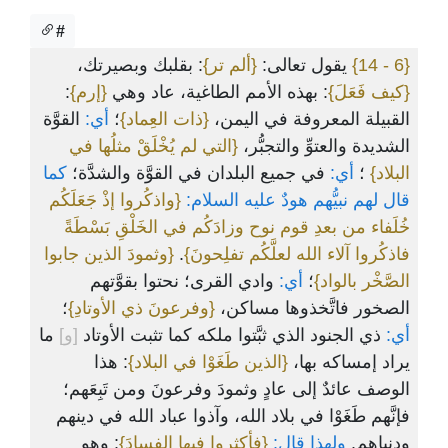
#
: بقلبك وبصيرتك،
{ألم تر}
يقول تعالى:
{6 - 14}
:
{إرم}
: بهذه الأمم الطاغية، عاد وهي
{كيف فَعَلَ}
القبيلة المعروفة في اليمن،
{ذات العِماد}
؛
أي:
القوَّة
الشديدة والعتوِّ والتجبُّر،
{التي لم يُخْلَقْ مثلُها في
البلاد}
؛
أي:
في جميع البلدان في القوَّة والشدَّة؛
كما
قال لهم نبيُّهم هودٌ عليه السلام:
{واذكُروا إذْ جَعَلَكُم
خُلَفاء من بعدِ قوم نوح وزادَكُم في الخَلْقِ بَسْطَةً
{وثمودَ الذين جابوا
.
فاذكُروا آلاء الله لعلَّكُم تفلِحونَ}
الصَّخْر بالواد}
؛
أي:
وادي القرى؛ نحتوا بقوَّتهم
الصخور فاتَّخذوها مساكن،
{وفرعونَ ذي الأوتادِ}
؛
أي:
ذي الجنود الذي ثبَّتوا ملكه كما تثبت الأوتاد
[و]
ما
يراد إمساكه بها،
{الذين طَغَوْا في البلاد}
: هذا
الوصف عائدٌ إلى عادٍ وثمودَ وفرعونَ ومن تَبِعَهم؛
فإنَّهم طَغَوْا في بلاد الله، وآذوا عباد الله في دينهم
ودنياهم.
ولهذا قال:
{فأكثروا فيها الفسادَ}
: وهو