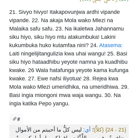
21. Sivyo hivyo! Itakapovunjwa ardhi vipande
vipande. 22. Na akaja Mola wako Mlezi na
Malaika safu safu. 23. Na ikaletwa Jahannamu
siku hiyo, siku hiyo mtu atakumbuka! Lakini
kukumbuka huko kutamfaa nini? 24.
Atasema:
Laiti ningelijitangulizia kwa uhai wangu! 25. Basi
siku hiyo hataadhibu yeyote namna ya kuadhibu
kwake. 26 Wala hatafunga yeyote kama kufunga
kwake. 27. Ewe nafsi iliyotua! 28. Rejea kwa
Mola wako Mlezi umeridhika, na umeridhiwa. 29.
Basi ingia miongoni mwa waja wangu. 30. Na
ingia katika Pepo yangu.
#
ليس كلُّ ما أحببتم من الأموال
أي:
؛
{كلاَّ}
{21 - 24}