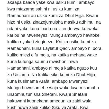
akaapa baada yake kwa usiku kumi, ambayo
kwa mtazamo sahihi ni usiku kumi za
Ramadhani au usiku kumi za Dhul-Hijja. Kwani
hizo ni usiku zinazojumuisha masiku adhimu, na
ndani yake kuna ibada na vitendo vya kujiweka
karibu na Mweneyezi Mungu ambavyo havitokei
katika nyakati zinginezo. Katika usiku kumi za
Ramadhani, kuna Laylatul-Qadr, ambayo ni bora
kuliko miezi elfu moja, na katika mchana wake
kuna kufunga saumu mwishoni mwa
Ramadhani, ambayo ni moja katika nguzo kuu
za Uislamu. Na katika siku kumi za Dhul-Hijja,
kuna kusimama Arafa, ambapo Mwenyezi
Mungu huwasamehe waja wake kwa msamaha
unaomhuzunisha Shetani. Kwani Shetani
hakuwahi kuonekana amedunika zaidi wala
kushindwa zaidi kuliko Siku ya Arafa. Kwa