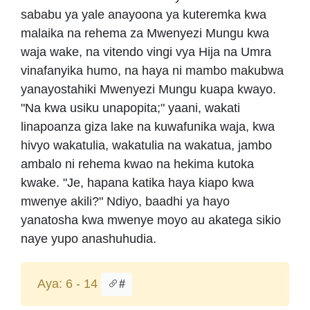
sababu ya yale anayoona ya kuteremka kwa
malaika na rehema za Mwenyezi Mungu kwa
waja wake, na vitendo vingi vya Hija na Umra
vinafanyika humo, na haya ni mambo makubwa
yanayostahiki Mwenyezi Mungu kuapa kwayo.
"Na kwa usiku unapopita;" yaani, wakati
linapoanza giza lake na kuwafunika waja, kwa
hivyo wakatulia, wakatulia na wakatua, jambo
ambalo ni rehema kwao na hekima kutoka
kwake. "Je, hapana katika haya kiapo kwa
mwenye akili?" Ndiyo, baadhi ya hayo
yanatosha kwa mwenye moyo au akatega sikio
naye yupo anashuhudia.
Aya: 6 - 14
#