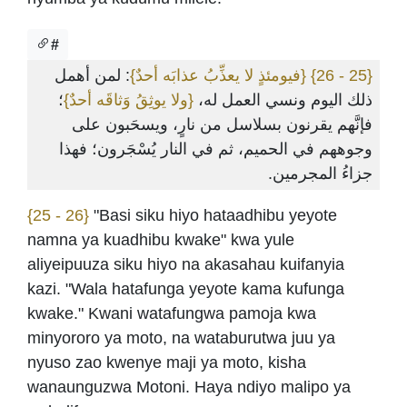
#
: لمن أهمل
{فيومئذٍ لا يعذِّبُ عذابَه أحدٌ}
{25 - 26}
ذلك اليوم ونسي العمل له،
{ولا يوثِقُ وَثاقَه أحدٌ}
؛
فإنَّهم يقرنون بسلاسل من نارٍ، ويسحَبون على
وجوههم في الحميم، ثم في النار يُسْجَرون؛ فهذا
جزاءُ المجرمين.
{25 - 26}
"Basi siku hiyo hataadhibu yeyote
namna ya kuadhibu kwake" kwa yule
aliyeipuuza siku hiyo na akasahau kuifanyia
kazi. "Wala hatafunga yeyote kama kufunga
kwake." Kwani watafungwa pamoja kwa
minyororo ya moto, na wataburutwa juu ya
nyuso zao kwenye maji ya moto, kisha
wanaunguzwa Motoni. Haya ndiyo malipo ya