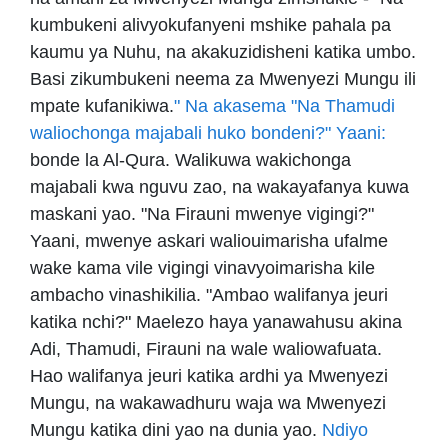
kumbukeni alivyokufanyeni mshike pahala pa
kaumu ya Nuhu, na akakuzidisheni katika umbo.
Basi zikumbukeni neema za Mwenyezi Mungu ili
mpate kufanikiwa.
" Na akasema "Na Thamudi
waliochonga majabali huko bondeni?" Yaani:
bonde la Al-Qura. Walikuwa wakichonga
majabali kwa nguvu zao, na wakayafanya kuwa
maskani yao. "Na Firauni mwenye vigingi?"
Yaani, mwenye askari waliouimarisha ufalme
wake kama vile vigingi vinavyoimarisha kile
ambacho vinashikilia. "Ambao walifanya jeuri
katika nchi?" Maelezo haya yanawahusu akina
Adi, Thamudi, Firauni na wale waliowafuata.
Hao walifanya jeuri katika ardhi ya Mwenyezi
Mungu, na wakawadhuru waja wa Mwenyezi
Mungu katika dini yao na dunia yao.
Ndiyo