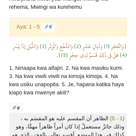
rehema, Mwingi wa kurehemu
Aya: 1 - 5
#
وَاللَّيْلِ إِذَا يَسْرِ
(3)
وَالشَّفْعِ وَالْوَتْرِ
(2)
وَلَيَالٍ عَشْرٍ
(1)
{وَالْفَجْرِ
}
(5)
هَلْ فِي ذَلِكَ قَسَمٌ لِذِي حِجْرٍ
(4)
.
1. Ninaapa kwa alfajiri. 2. Na kwa masiku kumi.
3. Na kwa viwili viwili na kimoja kimoja. 4. Na
kwa usiku unapopita. 5. Je, hapana katika haya
kiapo kwa mwenye akili?
#
الظاهر أن المقسم عليه هو المقسَم به ،
{1 - 5}
وذلك جائزٌ مستعملٌ إذا كان أمراً ظاهراً مهمًّا، وهو
كذلك في هذا الموضع. أقسم تعالى بالفجر، الذي هو