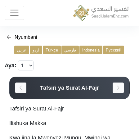
Nyumbani
عربي
اردو
Türkçe
فارسي
Indonesia
Русский
Aya:
Tafsiri ya Surat Al-Fajr
Tafsiri ya Surat Al-Fajr
Ilishuka Makka
Kwa jina la Mwenyezi Mungu, Mwingi wa