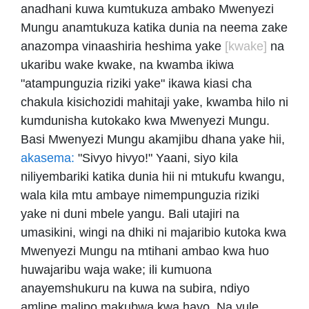
anadhani kuwa kumtukuza ambako Mwenyezi
Mungu anamtukuza katika dunia na neema zake
anazompa vinaashiria heshima yake
[kwake]
na
ukaribu wake kwake, na kwamba ikiwa
"atampunguzia riziki yake" ikawa kiasi cha
chakula kisichozidi mahitaji yake, kwamba hilo ni
kumdunisha kutokako kwa Mwenyezi Mungu.
Basi Mwenyezi Mungu akamjibu dhana yake hii,
akasema:
"Sivyo hivyo!" Yaani, siyo kila
niliyembariki katika dunia hii ni mtukufu kwangu,
wala kila mtu ambaye nimempunguzia riziki
yake ni duni mbele yangu. Bali utajiri na
umasikini, wingi na dhiki ni majaribio kutoka kwa
Mwenyezi Mungu na mtihani ambao kwa huo
huwajaribu waja wake; ili kumuona
anayemshukuru na kuwa na subira, ndiyo
amlipe malipo makubwa kwa hayo. Na yule