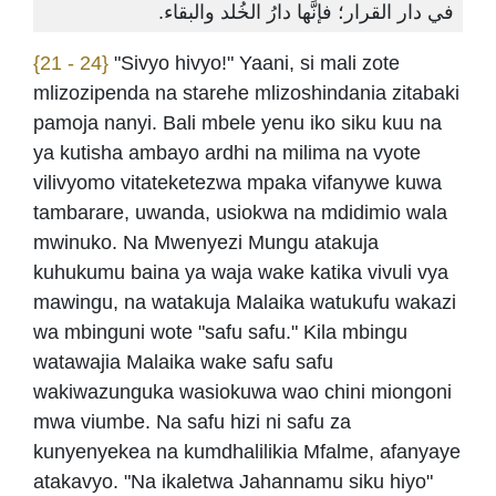
في دار القرار؛ فإنَّها دارُ الخُلد والبقاء.
{21 - 24}
"Sivyo hivyo!" Yaani, si mali zote
mlizozipenda na starehe mlizoshindania zitabaki
pamoja nanyi. Bali mbele yenu iko siku kuu na
ya kutisha ambayo ardhi na milima na vyote
vilivyomo vitateketezwa mpaka vifanywe kuwa
tambarare, uwanda, usiokwa na mdidimio wala
mwinuko. Na Mwenyezi Mungu atakuja
kuhukumu baina ya waja wake katika vivuli vya
mawingu, na watakuja Malaika watukufu wakazi
wa mbinguni wote "safu safu." Kila mbingu
watawajia Malaika wake safu safu
wakiwazunguka wasiokuwa wao chini miongoni
mwa viumbe. Na safu hizi ni safu za
kunyenyekea na kumdhalilikia Mfalme, afanyaye
atakavyo. "Na ikaletwa Jahannamu siku hiyo"