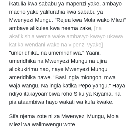
ikatulia kwa sababu ya mapenzi yake, ambayo
macho yake yalifurahia kwa sababu ya
Mwenyezi Mungu. "Rejea kwa Mola wako Mlezi"
ambaye alikulea kwa neema zake,
[na
akafikishia wema wake ambavyo kwayo ukawa
katika wendani wake na vipenzi vyake]
"umeridhika, na umemridhiwa." Yaani,
umeridhika na Mwenyezi Mungu na ujira
aliokukirimu nao, naye Mwenyezi Mungu
ameridhika nawe. "Basi ingia miongoni mwa
waja wangu. Na ingia katika Pepo yangu." Haya
ndiyo itakayoambiwa roho Siku ya Kiyama, na
pia ataambiwa hayo wakati wa kufa kwake.
Sifa njema zote ni za Mwenyezi Mungu, Mola
Mlezi wa walimwengu wote.