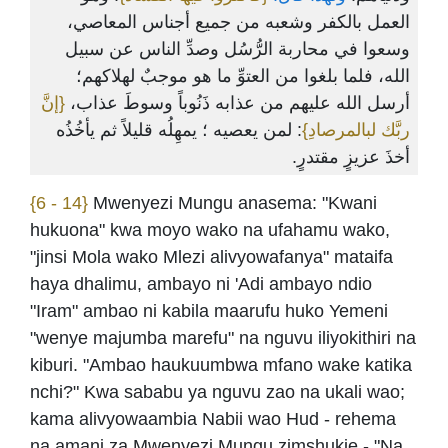
العمل بالكفر وشعبه من جميع أجناس المعاصي،
وسعوا في محاربة الرُّسُل وصدِّ الناس عن سبيل
الله، فلما بلغوا من العتوِّ ما هو موجبٌ لهلاكهم؛
أرسل الله عليهم من عذابه ذَنُوباً وسوطَ عذاب،
{إنَّ
ربَّك لبالمرصادِ}
: لمن يعصيه ؛ يمهِلُه قليلاً ثم يأخُذُه
أخذَ عزيزٍ مقتدرٍ.
{6 - 14}
Mwenyezi Mungu anasema: "Kwani
hukuona" kwa moyo wako na ufahamu wako,
"jinsi Mola wako Mlezi alivyowafanya" mataifa
haya dhalimu, ambayo ni 'Adi ambayo ndio
"Iram" ambao ni kabila maarufu huko Yemeni
"wenye majumba marefu" na nguvu iliyokithiri na
kiburi. "Ambao haukuumbwa mfano wake katika
nchi?" Kwa sababu ya nguvu zao na ukali wao;
kama alivyowaambia Nabii wao Hud - rehema
na amani za Mwenyezi Mungu zimshukie - "Na