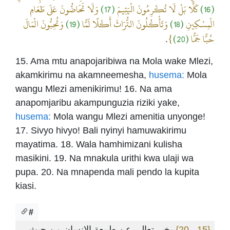
وَلَا تَحَاضُّونَ عَلَى طَعَامِ
(17)
كَلَّا بَلْ لَا تُكْرِمُونَ الْيَتِيمَ
(16)
وَتُحِبُّونَ الْمَالَ
(19)
وَتَأْكُلُونَ التُّرَاثَ أَكْلًا لَمًّا
(18)
الْمِسْكِينِ
}
(20)
حُبًّا جَمًّا
.
15. Ama mtu anapojaribiwa na Mola wake Mlezi,
akamkirimu na akamneemesha,
husema:
Mola
wangu Mlezi amenikirimu! 16. Na ama
anapomjaribu akampunguzia riziki yake,
husema:
Mola wangu Mlezi amenitia unyonge!
17. Sivyo hivyo! Bali nyinyi hamuwakirimu
mayatima. 18. Wala hamhimizani kulisha
masikini. 19. Na mnakula urithi kwa ulaji wa
pupa. 20. Na mnapenda mali pendo la kupita
kiasi.
#
يخبر تعالى عن طبيعة الإنسان من حيث
{15 - 20}