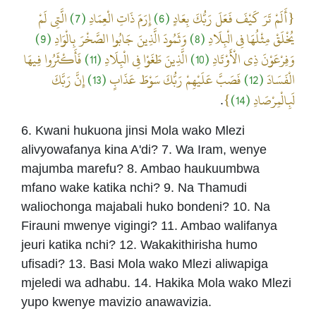
الَّتِي لَمْ
(7)
إِرَمَ ذَاتِ الْعِمَادِ
(6)
{أَلَمْ تَرَ كَيْفَ فَعَلَ رَبُّكَ بِعَادٍ
(9)
وَثَمُودَ الَّذِينَ جَابُوا الصَّخْرَ بِالْوَادِ
(8)
يُخْلَقْ مِثْلُهَا فِي الْبِلَادِ
فَأَكْثَرُوا فِيهَا
(11)
الَّذِينَ طَغَوْا فِي الْبِلَادِ
(10)
وَفِرْعَوْنَ ذِي الْأَوْتَادِ
إِنَّ رَبَّكَ
(13)
فَصَبَّ عَلَيْهِمْ رَبُّكَ سَوْطَ عَذَابٍ
(12)
الْفَسَادَ
}
(14)
لَبِالْمِرْصَادِ
.
6. Kwani hukuona jinsi Mola wako Mlezi
alivyowafanya kina A'di? 7. Wa Iram, wenye
majumba marefu? 8. Ambao haukuumbwa
mfano wake katika nchi? 9. Na Thamudi
waliochonga majabali huko bondeni? 10. Na
Firauni mwenye vigingi? 11. Ambao walifanya
jeuri katika nchi? 12. Wakakithirisha humo
ufisadi? 13. Basi Mola wako Mlezi aliwapiga
mjeledi wa adhabu. 14. Hakika Mola wako Mlezi
yupo kwenye mavizio anawavizia.