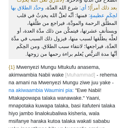
الصلاحُ في الدُّنيا والآخرة.
{لاتَدْري لعلَّ الله يحدِثُ
بعد ذلك أمراً}
؛
أي:
شرع الله العدَّة،
وحدَّد الطلاق بها
لحِكَم عظيمةٍ:
فمنها: أنَّه لعلَّ الله يحدِثُ في قلب
المطلِّق الرحمة والمودَّة، فيراجع من طلَّقها،
ويستأنف عشرتها، فيتمكَّن من ذلك مدَّة العدة، أو
لعلَّه يطلِّقها لسبب منها، فيزول ذلك السبب في مدَّة
العدَّة، فيراجعها؛ لانتفاء سبب الطلاق. ومن الحِكَم
أنَّها مدة التربُّص يُعلم براءة رحمها من زوجها.
{1}
Mwenyezi Mungu Mtukufu anasema,
akimwambia Nabii wake
[Muhammad]
- rehema
na amani na Mwenyezi Mungu ziwe juu yake -
na akiwaambia Waumini pia:
"Ewe Nabii!
Mtakapowapa talaka wanawake." Yaani,
mnapotaka kuwapa talaka, basi itafuteni talaka
hiyo jambo linalokubaliwa kisheria, wala
msifanye haraka kutoa talaka wakati sababu