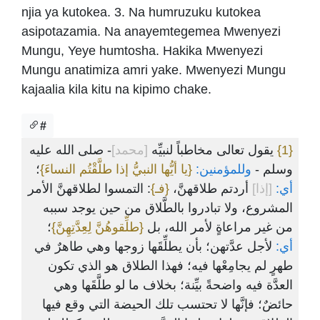
njia ya kutokea. 3. Na humruzuku kutokea
asipotazamia. Na anayemtegemea Mwenyezi
Mungu, Yeye humtosha. Hakika Mwenyezi
Mungu anatimiza amri yake. Mwenyezi Mungu
kajaalia kila kitu na kipimo chake.
#
- صلى الله عليه
[محمد]
يقول تعالى مخاطباً لنبيِّه
{1}
وسلم -
وللمؤمنين:
{يا أيُّها النبيُّ إذا طلَّقْتُم النساءَ}
؛
أي:
[إذا]
أردتم طلاقهنَّ،
{فـ}
: التمسوا لطلاقهنَّ الأمر
المشروع، ولا تبادروا بالطَّلاق من حين يوجد سببه
من غير مراعاةٍ لأمر الله، بل
{طلِّقوهُنَّ لِعِدَّتِهِنَّ}
؛
أي:
لأجل عدَّتهن؛ بأن يطلِّقَها زوجها وهي طاهرٌ في
طهرٍ لم يجامِعْها فيه؛ فهذا الطلاق هو الذي تكون
العدَّة فيه واضحةً بيِّنة؛ بخلاف ما لو طلَّقَها وهي
حائضٌ؛ فإنَّها لا تحتسب تلك الحيضة التي وقع فيها