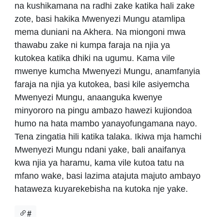
na kushikamana na radhi zake katika hali zake
zote, basi hakika Mwenyezi Mungu atamlipa
mema duniani na Akhera. Na miongoni mwa
thawabu zake ni kumpa faraja na njia ya
kutokea katika dhiki na ugumu. Kama vile
mwenye kumcha Mwenyezi Mungu, anamfanyia
faraja na njia ya kutokea, basi kile asiyemcha
Mwenyezi Mungu, anaanguka kwenye
minyororo na pingu ambazo hawezi kujiondoa
humo na hata mambo yanayofungamana nayo.
Tena zingatia hili katika talaka. Ikiwa mja hamchi
Mwenyezi Mungu ndani yake, bali anaifanya
kwa njia ya haramu, kama vile kutoa tatu na
mfano wake, basi lazima atajuta majuto ambayo
hataweza kuyarekebisha na kutoka nje yake.
#