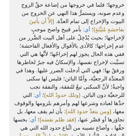
خروجها؛ فلما في خروجها من إضاعة حقِّ الزوج
وعدم صونه، ويستمرُّ هذا النهي عن الخروج من
البيوت والإخراج إلى تمام العدَّة.
{إلاَّ أن يأتينَ
بفاحشةٍ مُبَيِّنَةٍ}
؛
أي:
بأمر قبيح واضح موجبٍ
لإخراجها؛ بحيث يُدْخِلُ على أهل البيت الضَّرر من
عدم إخراجها؛ كالأذى بالأقوال والأفعال الفاحشة؛
ففي هذه الحال يجوز لهم إخراجُها؛ لأنَّها هي التي
تسبَّبت لإخراج نفسها، والإسكانُ فيه جبرٌ لخاطرها
ورفقٌ بها؛ فهي التي أدخلت الضرر عليها. وهذا في
المعتدَّة الرجعيَّة، وأمَّا البائن؛ فليس لها سكنى
واجبةٌ؛ لأنَّ السكنى تبعٌ للنفقة، والنفقة تجب
للرجعيَّة دون البائن.
{وتلك حدودُ الله}
؛
أي:
التي
حدَّها لعباده وشرعها لهم وأمرهم بلزومها والوقوف
معها،
{ومن يتعدَّ حدودَ الله}
: بأن لم يقف معها، بل
تجاوَزها أو قصَّر عنها،
{فقد ظلم نفسَه}
؛
أي:
بخسها
حقَّها ، وأضاع نصيبه من اتِّباع حدود الله التي هي