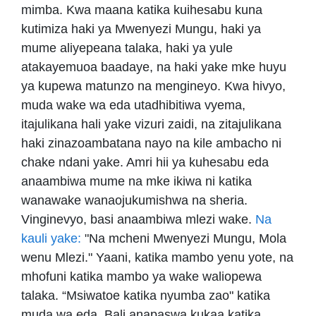
mimba. Kwa maana katika kuihesabu kuna
kutimiza haki ya Mwenyezi Mungu, haki ya
mume aliyepeana talaka, haki ya yule
atakayemuoa baadaye, na haki yake mke huyu
ya kupewa matunzo na mengineyo. Kwa hivyo,
muda wake wa eda utadhibitiwa vyema,
itajulikana hali yake vizuri zaidi, na zitajulikana
haki zinazoambatana nayo na kile ambacho ni
chake ndani yake. Amri hii ya kuhesabu eda
anaambiwa mume na mke ikiwa ni katika
wanawake wanaojukumishwa na sheria.
Vinginevyo, basi anaambiwa mlezi wake.
Na
kauli yake:
"Na mcheni Mwenyezi Mungu, Mola
wenu Mlezi." Yaani, katika mambo yenu yote, na
mhofuni katika mambo ya wake waliopewa
talaka. “Msiwatoe katika nyumba zao" katika
muda wa eda. Bali anapaswa kukaa katika