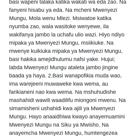
basi wapeni talaka katika wakati wa eda zao. Na
fanyeni hisabu ya eda. Na mcheni Mwenyezi
Mungu, Mola wenu Mlezi. Msiwatoe katika
nyumba zao, wala wasitoke wenyewe, ila
wakifanya jambo la uchafu ulio wazi. Hiyo ndiyo
mipaka ya Mwenyezi Mungu, msiikiuke. Na
mwenye kuikiuka mipaka ya Mwenyezi Mungu,
basi hakika amejidhulumu nafsi yake. Hujui;
labda Mwenyezi Mungu ataleta jambo jingine
baada ya haya. 2.Basi wanapofikia muda wao,
ima warejeeni muwaweke kwa wema, au
farikianeni nao kwa wema. Na mshuhudishe
mashahidi wawili waadilifu miongoni mwenu. Na
simamisheni ushahidi kwa ajili ya Mwenyezi
Mungu. Hayo anaaidhiwa kwayo anayemuamini
Mwenyezi Mungu na Siku ya Mwisho. Na
anayemcha Mwenyezi Mungu, humtengezea