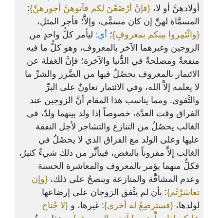
:
{فإنْ أرْضَعْنَ لكم فآتوهنَّ أجورهنَّ}
أولادهنَّ أو لا،
المسمَّاة لهنَّ إن كان مسمًّى، وإلاَّ؛ فأجر المثل،
{وائْتَمِروا بينكم بمعروفٍ}
؛
أي:
ليأمر كلُّ واحدٍ من
الزوجين وغيرهما الآخر بالمعروف، وهو كلُّ ما فيه
منفعةٌ ومصلحةٌ في الدُّنيا والآخرة؛ فإنَّ الغفلة عن
الائتمار بالمعروف يحصُلُ فيها من الضَّرر والشرِّ ما
لا يعلمه إلاَّ الله، وفي الائتمار تعاونٌ على البرِّ
والتَّقوى. ومما يناسب هذا المقام أنَّ الزوجين عند
الفراق وقت العدَّة، خصوصاً إذا ولد بينهما ولدٌ، في
الغالب يحصُلُ من التنازع والتشاجر لأجل النفقة
عليها وعلى الولد مع الفراق الذي لا يحصُلُ في
الغالب إلاَّ مقروناً بالبغض، فيتأثَّر من ذلك شيءٌ كثيرٌ،
فكلٌّ منهما يؤمر بالمعروف والمعاشرة الحسنة
وعدم المشاقَّة والمنازعة وينصحُ على ذلك،
{وإن
تعاسَرْتُم}
: بأن لم يتَّفق الزوجان على إرضاعها
لولدها،
{فسترضِعُ له أخرى}
: غيرها، و
{لا جُناح