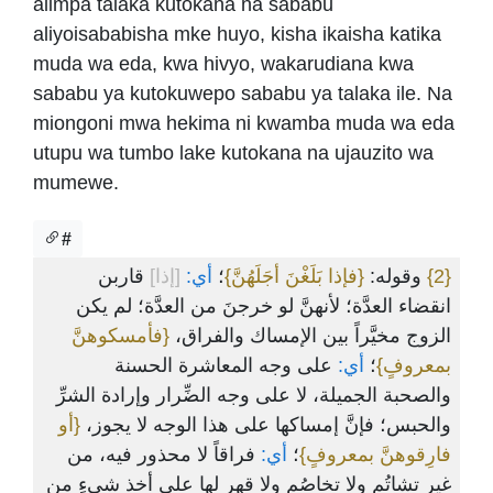
alimpa talaka kutokana na sababu
aliyoisababisha mke huyo, kisha ikaisha katika
muda wa eda, kwa hivyo, wakarudiana kwa
sababu ya kutokuwepo sababu ya talaka ile. Na
miongoni mwa hekima ni kwamba muda wa eda
utupu wa tumbo lake kutokana na ujauzito wa
mumewe.
#
قاربن
[إذا]
أي:
؛
{فإذا بَلَغْنَ أجَلَهُنَّ}
وقوله:
{2}
انقضاء العدَّة؛ لأنهنَّ لو خرجنَ من العدَّة؛ لم يكن
الزوج مخيَّراً بين الإمساك والفراق،
{فأمسكوهنَّ
بمعروفٍ}
؛
أي:
على وجه المعاشرة الحسنة
والصحبة الجميلة، لا على وجه الضِّرار وإرادة الشرِّ
والحبس؛ فإنَّ إمساكها على هذا الوجه لا يجوز،
{أو
فارِقوهنَّ بمعروفٍ}
؛
أي:
فراقاً لا محذور فيه، من
غير تشاتُم ولا تخاصُم ولا قهرٍ لها على أخذ شيءٍ من