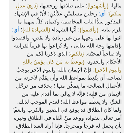
مالها،
{وأشهدوا}
: على طلاقها ورجعتها،
{ذَوَيْ عدلٍ
منكم}
؛
أي:
رجلين مسلميْنِ عَدْلَيْنِ؛ لأنَّ في الإشهاد
المذكور سدًّا لباب المخاصمة وكتمان كلٍّ منهما ما
يلزم بيانه،
{وأقيموا}
: أيُّها الشهداء
{الشهادةَ لله}
؛
أي:
ائتوا بها على وجهها من غير زيادةٍ ولا نقصٍ، واقصدوا
بإقامتها وجهَ الله تعالى ، ولا تُراعوا بها قريباً لقرابته
ولا صاحباً لمحبَّته.
{ذلكم}
: الذي ذكَرنا لكم من
الأحكام والحدود،
{يوعَظُ به مَن كان يؤمنُ باللهِ
واليوم الآخر}
: فإنَّ الإيمان بالله واليوم الآخر يوجِبُ
لصاحبه أن يتَّعِظَ بمواعظ الله وأن يقدِّم لآخرته من
الأعمال الصالحة ما يتمكَّن منها ؛ بخلاف من ترحَّل
الإيمان من قلبه؛ فإنَّه لا يبالي بما أقدم عليه من
الشرِّ، ولا يعظِّم مواعظ الله؛ لعدم الموجب لذلك.
ولما كان الطلاق قد يوقع في الضيق والكرب والغمِّ؛
أمر تعالى بتقواه، ووعد مَنْ اتَّقاه في الطلاق وغيره
بأن يجعل له فرجاً ومخرجاً. فإذا أراد العبد الطلاق،