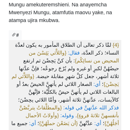
Mungu amekuteremshieni. Na anayemcha
Mwenyezi Mungu, atamfutia maovu yake, na
atampa ujira mkubwa.
#
لمَّا ذكر تعالى أن الطلاق المأمور به يكون لعدَّة
{4}
النساء؛ ذكر العدَّة،
فقال:
{واللاَّئي يَئِسْنَ من
المحيض من نسائِكُم}
: بأن كنَّ يَحِضْنَ ثم ارتفع
حيضُهُنَّ لكبرٍ أو غيره ولم يُرْجَ رجوعُه؛ فإنَّ عدَّتها
ثلاثة أشهر، جعل كلَّ شهرٍ مقابلة حيضة.
{واللاَّئي لم
يَحِضْنَ}
؛
أي:
الصغار اللائي لم يأتهنَّ الحيضُ بعدُ أو
البالغات اللاتي لم يأتهنَّ حيضٌ بالكلِّيَّة؛ فإنَّهنَّ
كالآيسات، عدَّتهنَّ ثلاثة أشهر، وأمَّا اللائي يحِضْنَ؛
فذكر الله عدَّتهنَّ في قوله:
{والمطلَّقاتُ يتربَّصْنَّ
{وأولاتُ الأحمال
وقوله:
.
بأنفسهنَّ ثلاثةَ قروءٍ}
أجَلُهُنَّ}
؛
أي:
عدَّتُهنَّ
{أن يَضَعْنَ حملَهُنَّ}
؛
أي:
جميع ما