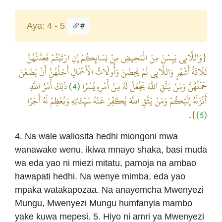
Aya: 4 - 5
#
{وَاللَّائِي يَئِسْنَ مِنَ الْمَحِيضِ مِنْ نِسَائِكُمْ إِنِ ارْتَبْتُمْ فَعِدَّتُهُنَّ
ثَلَاثَةُ أَشْهُرٍ وَاللَّائِي لَمْ يَحِضْنَ وَأُولَاتُ الْأَحْمَالِ أَجَلُهُنَّ أَنْ يَضَعْنَ
ذَلِكَ أَمْرُ اللَّهِ
(4)
حَمْلَهُنَّ وَمَنْ يَتَّقِ اللَّهَ يَجْعَلْ لَهُ مِنْ أَمْرِهِ يُسْرًا
أَنْزَلَهُ إِلَيْكُمْ وَمَنْ يَتَّقِ اللَّهَ يُكَفِّرْ عَنْهُ سَيِّئَاتِهِ وَيُعْظِمْ لَهُ أَجْرًا
}
(5)
.
4. Na wale waliosita hedhi miongoni mwa
wanawake wenu, ikiwa mnayo shaka, basi muda
wa eda yao ni miezi mitatu, pamoja na ambao
hawapati hedhi. Na wenye mimba, eda yao
mpaka watakapozaa. Na anayemcha Mwenyezi
Mungu, Mwenyezi Mungu humfanyia mambo
yake kuwa mepesi. 5. Hiyo ni amri ya Mwenyezi