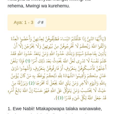
rehema, Mwingi wa kurehemu.
Aya: 1 - 3
#
{يَاأَيُّهَا النَّبِيُّ إِذَا طَلَّقْتُمُ النِّسَاءَ فَطَلِّقُوهُنَّ لِعِدَّتِهِنَّ وَأَحْصُوا الْعِدَّةَ
وَاتَّقُوا اللَّهَ رَبَّكُمْ لَا تُخْرِجُوهُنَّ مِنْ بُيُوتِهِنَّ وَلَا يَخْرُجْنَ إِلَّا أَنْ
يَأْتِينَ بِفَاحِشَةٍ مُبَيِّنَةٍ وَتِلْكَ حُدُودُ اللَّهِ وَمَنْ يَتَعَدَّ حُدُودَ اللَّهِ فَقَدْ
فَإِذَا بَلَغْنَ
(1)
ظَلَمَ نَفْسَهُ لَا تَدْرِي لَعَلَّ اللَّهَ يُحْدِثُ بَعْدَ ذَلِكَ أَمْرًا
أَجَلَهُنَّ فَأَمْسِكُوهُنَّ بِمَعْرُوفٍ أَوْ فَارِقُوهُنَّ بِمَعْرُوفٍ وَأَشْهِدُوا ذَوَيْ
عَدْلٍ مِنْكُمْ وَأَقِيمُوا الشَّهَادَةَ لِلَّهِ ذَلِكُمْ يُوعَظُ بِهِ مَنْ كَانَ يُؤْمِنُ
وَيَرْزُقْهُ مِنْ
(2)
بِاللَّهِ وَالْيَوْمِ الْآخِرِ وَمَنْ يَتَّقِ اللَّهَ يَجْعَلْ لَهُ مَخْرَجًا
حَيْثُ لَا يَحْتَسِبُ وَمَنْ يَتَوَكَّلْ عَلَى اللَّهِ فَهُوَ حَسْبُهُ إِنَّ اللَّهَ بَالِغُ أَمْرِهِ
}
(3)
قَدْ جَعَلَ اللَّهُ لِكُلِّ شَيْءٍ قَدْرًا
.
1. Ewe Nabii! Mtakapowapa talaka wanawake,