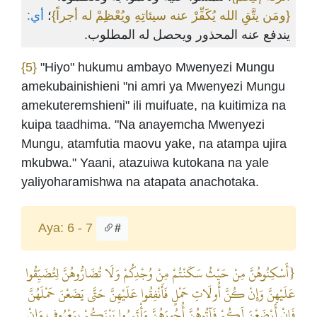
{ومَن يتَّقِ الله يُكَفِّرْ عنه سيئاتِهِ ويُعْظِمْ له أجراً}
؛
أي:
يندفع عنه المحذور ويحصل له المطلوب.
{5}
"Hiyo" hukumu ambayo Mwenyezi Mungu
amekubainishieni "ni amri ya Mwenyezi Mungu
amekuteremshieni" ili muifuate, na kuitimiza na
kuipa taadhima. "Na anayemcha Mwenyezi
Mungu, atamfutia maovu yake, na atampa ujira
mkubwa." Yaani, atazuiwa kutokana na yale
yaliyoharamishwa na atapata anachotaka.
Aya: 6 - 7
#
{أَسْكِنُوهُنَّ مِنْ حَيْثُ سَكَنْتُمْ مِنْ وُجْدِكُمْ وَلَا تُضَارُّوهُنَّ لِتُضَيِّقُوا
عَلَيْهِنَّ وَإِنْ كُنَّ أُولَاتِ حَمْلٍ فَأَنْفِقُوا عَلَيْهِنَّ حَتَّى يَضَعْنَ حَمْلَهُنَّ
فَإِنْ أَرْضَعْنَ لَكُمْ فَآتُوهُنَّ أُجُورَهُنَّ وَأْتَمِرُوا بَيْنَكُمْ بِمَعْرُوفٍ وَإِنْ