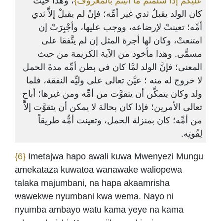
عليكم إذا سلَّمتم ما آتيتم بالمعروف}
، وهذا حيثُ
كان الولد يقبلُ ثدي غير أمِّه؛ فإنْ لم يقبلْ إلاَّ ثدي
أمِّه؛ تعينتْ لإرضاعه، ووجب عليها، وأجْبِرَتْ إن
امتنعتْ، وكان لها أجرة المثل إن لم يتَّفقا على
مسمًّى. وهذا مأخوذ من الآية الكريمة من حيث
المعنى؛ فإنَّ الولد لمَّا كان في بطن أمِّه مدةَ الحمل
لا خروج له منه ؛ عيَّن تعالى على وليِّه النفقة، فلما
ولد وكان يتمكَّن أن يتقوَّت من أمِّه ومن غيرها؛ أباح
تعالى الأمرين؛ فإذا كان بحالة لا يمكن أن يتقوَّت إلاَّ
من أمِّه؛ كان بمنزلة الحمل، وتعينت أمُّه طريقاً
لِقُوتِه.
{6}
Imetajwa hapo awali kuwa Mwenyezi Mungu
amekataza kuwatoa wanawake waliopewa
talaka majumbani, na hapa akaamrisha
wawekwe nyumbani kwa wema. Nayo ni
nyumba ambayo watu kama yeye na kama