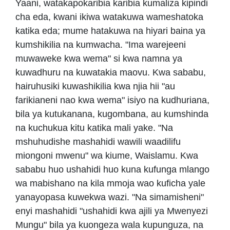
Yaani, watakapokaribia karibia kumaliza kipindi
cha eda, kwani ikiwa watakuwa wameshatoka
katika eda; mume hatakuwa na hiyari baina ya
kumshikilia na kumwacha. "Ima warejeeni
muwaweke kwa wema" si kwa namna ya
kuwadhuru na kuwatakia maovu. Kwa sababu,
hairuhusiki kuwashikilia kwa njia hii "au
farikianeni nao kwa wema" isiyo na kudhuriana,
bila ya kutukanana, kugombana, au kumshinda
na kuchukua kitu katika mali yake. "Na
mshuhudishe mashahidi wawili waadilifu
miongoni mwenu" wa kiume, Waislamu. Kwa
sababu huo ushahidi huo kuna kufunga mlango
wa mabishano na kila mmoja wao kuficha yale
yanayopasa kuwekwa wazi. "Na simamisheni"
enyi mashahidi "ushahidi kwa ajili ya Mwenyezi
Mungu" bila ya kuongeza wala kupunguza, na