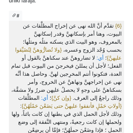
dhiki faraja.
#
تقدَّم أنَّ الله نهى عن إخراج المطلَّقات عن
{6}
البيوت، وهنا أمر بإسكانهنَّ وقدر إسكانهنَّ
بالمعروف، وهو البيت الذي يسكنه مثلُه ومثلُها؛
بحسب وُجْد الزوج وعسره،
{ولا تُضارُّوهنَّ لِتُضَيِّقوا
عليهنَّ}
؛
أي:
لا تضاروهنَّ عند سكناهنَّ بالقول أو
الفعل؛ لأجل أن يمللنَ فيخرجنَ من البيوت قبل تمام
العدة، فتكونوا أنتم المخرِجين لهنَّ. وحاصل هذا أنَّه
نهى عن إخراجهنَّ ونهاهنَّ عن الخروج، وأمر
بسكناهنَّ على وجهٍ لا يحصلُ عليهن ضررٌ ولا مشقَّة،
وذلك راجعٌ إلى العرف.
{وإن كنَّ}
؛
أي:
المطلَّقات
:
{أولاتِ حَمْلٍ فأنفقوا عليهنَّ حتى يَضَعْنَ حَمْلَهُنَّ}
وذلك لأجل الحمل الذي في بطنها إن كانت بائناً، ولها
ولحملها إن كانت رجعيةً، ومنتهى النَّفقة إلى وضع
الحمل ؛ فإذا وضَعْنَ حملَهُنَّ؛ فإمَّا أن يرضِعْن