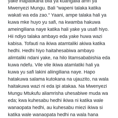
yake inapatikana bila ya kuangalia amri ya
Mwenyezi Mungu. Bali "wapeni talaka katika
wakati wa eda zao." Yaani, ampe talaka hali ya
kuwa mke huyo yu safi, na kwamba hakuwa
ameingiliana naye katika hali yake ya usafi hiyo.
Hii ndiyo talaka ambayo eda yake huwa wazi
kabisa. Tofauti na ikiwa atamtaliki akiwa katika
hedhi. Hedhi hiyo haitahesabiwa ambayo
alimtaliki ndani yake, na hilo litamsababishia eda
kuwa ndefu. Vile vile ikiwa atamlatiki hali ya
kuwa yu safi lakini aliingiliana naye. Hapo
hatakuwa salama kutokana na ujauzito, na wala
haitakuwa wazi ni eda ipi atakaa. Na Mwenyezi
Mungu Mtukufu aliamrisha uhesabiwe muda wa
eda; kwa kuhesabu hedhi ikiwa ni katika wale
wanaopata hedhi, au kuhesabu miezi ikiwa si
katika wale wanaopata hedhi na wala hana