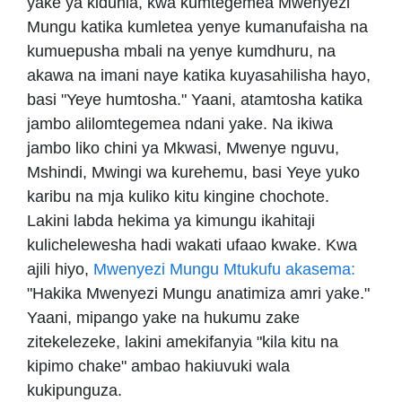
yake ya kidunia, kwa kumtegemea Mwenyezi
Mungu katika kumletea yenye kumanufaisha na
kumuepusha mbali na yenye kumdhuru, na
akawa na imani naye katika kuyasahilisha hayo,
basi "Yeye humtosha." Yaani, atamtosha katika
jambo alilomtegemea ndani yake. Na ikiwa
jambo liko chini ya Mkwasi, Mwenye nguvu,
Mshindi, Mwingi wa kurehemu, basi Yeye yuko
karibu na mja kuliko kitu kingine chochote.
Lakini labda hekima ya kimungu ikahitaji
kulichelewesha hadi wakati ufaao kwake. Kwa
ajili hiyo,
Mwenyezi Mungu Mtukufu akasema:
"Hakika Mwenyezi Mungu anatimiza amri yake."
Yaani, mipango yake na hukumu zake
zitekelezeke, lakini amekifanyia "kila kitu na
kipimo chake" ambao hakiuvuki wala
kukipunguza.