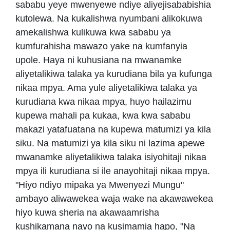
sababu yeye mwenyewe ndiye aliyejisababishia
kutolewa. Na kukalishwa nyumbani alikokuwa
amekalishwa kulikuwa kwa sababu ya
kumfurahisha mawazo yake na kumfanyia
upole. Haya ni kuhusiana na mwanamke
aliyetalikiwa talaka ya kurudiana bila ya kufunga
nikaa mpya. Ama yule aliyetalikiwa talaka ya
kurudiana kwa nikaa mpya, huyo hailazimu
kupewa mahali pa kukaa, kwa kwa sababu
makazi yatafuatana na kupewa matumizi ya kila
siku. Na matumizi ya kila siku ni lazima apewe
mwanamke aliyetalikiwa talaka isiyohitaji nikaa
mpya ili kurudiana si ile anayohitaji nikaa mpya.
"Hiyo ndiyo mipaka ya Mwenyezi Mungu"
ambayo aliwawekea waja wake na akawawekea
hiyo kuwa sheria na akawaamrisha
kushikamana nayo na kusimamia hapo, "Na