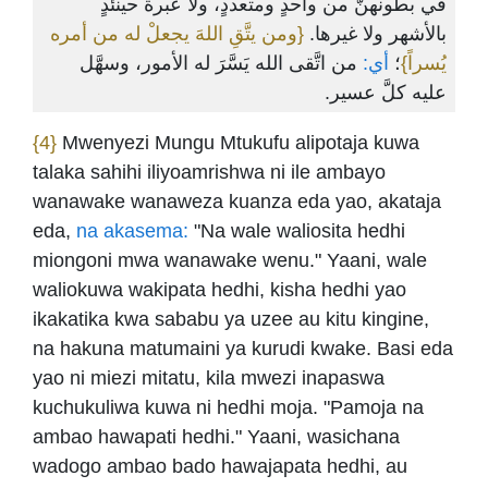
في بطونهنَّ من واحدٍ ومتعددٍ، ولا عبرة حينئدٍ
بالأشهر ولا غيرها.
{ومن يتَّقِ اللهَ يجعلْ له من أمره
يُسراً}
؛
أي:
من اتَّقى الله يَسَّرَ له الأمور، وسهَّل
عليه كلَّ عسير.
{4}
Mwenyezi Mungu Mtukufu alipotaja kuwa
talaka sahihi iliyoamrishwa ni ile ambayo
wanawake wanaweza kuanza eda yao, akataja
eda,
na akasema:
"Na wale waliosita hedhi
miongoni mwa wanawake wenu." Yaani, wale
waliokuwa wakipata hedhi, kisha hedhi yao
ikakatika kwa sababu ya uzee au kitu kingine,
na hakuna matumaini ya kurudi kwake. Basi eda
yao ni miezi mitatu, kila mwezi inapaswa
kuchukuliwa kuwa ni hedhi moja. "Pamoja na
ambao hawapati hedhi." Yaani, wasichana
wadogo ambao bado hawajapata hedhi, au