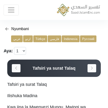
Nyumbani
عربي
اردو
Türkçe
فارسي
Indonesia
Русский
Aya:
Tafsiri ya surat Talaq
Tafsiri ya surat Talaq
Ilishuka Madina
Kwa jina la Mwenyezi Mungu, Mwingi wa