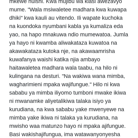
mkewe huishi. Kwa mujibu wa kiasi awezavyo
mume. "Wala msiwaletee madhara kwa kuwapa
dhiki" kwa kauli au vitendo. Ili wapate kuchoka
na kuondoka nyumbani kabla ya kumaliza eda
yao, na hapo mnakuwa ndio mumewatoa. Jumla
ya hayo ni kwamba aliwakataza kuwatoa na
akawakataza kutoka nje, na akawaamrisha
kuwafanya waishi katika njia ambayo
haitawaletea madhara wala taabu, na hilo ni
kulingana na desturi. "Na wakiwa wana mimba,
wagharimieni mpaka wajifungue." Hilo ni kwa
sababu ya mimba iliyomo tumboni mwake ikiwa
ni mwanamke aliyetalikiwa talaka isiyo ya
kurudiana, na kwa sababu yake mwenyewe na
mimba yake ikiwa ni talaka ya kurudiana, na
mwisho waa matunzo hayo ni mpaka ajifungue.
Basi wakishajifungua, ima watawanyonyesha