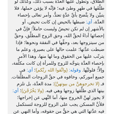
الطلاق، وتطول عليها العدَّة بسبب ذلك، وكذلك لو
طلَّقَها في طهرٍ وطئ فيه؛ فإنَّه لا يؤمَن حملها، فلا
يتبيَّن ولا يتَّضح بأيِّ عدَّةٍ تعتدُّ، وأمر تعالى بإحصاء
العدَّة،
أي:
ضبطها بالحيض إن كانت تحيض، أو
بالأشهر إن لم تكن تحيضُ وليست حاملاً؛ فإنَّ في
إحصائها أداءً لحقِّ الله، وحق الزوج المطلِّق، وحقِّ
من سيتزوجها بعد، وحقِّها في النفقة ونحوها؛ فإذا
ضبطت عدَّتها؛ علمت حالها على بصيرةٍ، وعلم ما
يترتّب عليها من الحقوق وما لها منها، وهذا الأمر
بإحصاء العدَّة يتوجَّه للزوج وللمرأة إن كانت مكلَّفة،
وإلاَّ؛ فلوليِّها.
وقوله:
{واتَّقوا الله ربَّكم}
؛
أي:
في
جميع أموركم، وخافوه في حقِّ الزوجات المطلَّقات.
فـ
{لا تخرجوهنَّ من بيوتهنَّ}
: مدة العدَّة، بل تلزم
بيتها الذي طلَّقها زوجها وهي فيه.
{ولا يَخْرُجْنَ}
؛
أي:
لا يجوز لهنَّ الخروج منها، أما النَّهي عن إخراجها؛
فلأنَّ المسكن يجب على الزوج للزوجة لتستكمل
فيه عدَّتها التي هي حقٌّ من حقوقه، وأما النهي عن