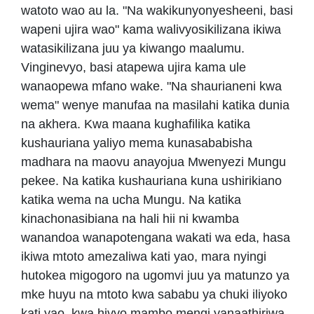
watoto wao au la. "Na wakikunyonyesheeni, basi
wapeni ujira wao" kama walivyosikilizana ikiwa
watasikilizana juu ya kiwango maalumu.
Vinginevyo, basi atapewa ujira kama ule
wanaopewa mfano wake. "Na shaurianeni kwa
wema" wenye manufaa na masilahi katika dunia
na akhera. Kwa maana kughafilika katika
kushauriana yaliyo mema kunasababisha
madhara na maovu anayojua Mwenyezi Mungu
pekee. Na katika kushauriana kuna ushirikiano
katika wema na ucha Mungu. Na katika
kinachonasibiana na hali hii ni kwamba
wanandoa wanapotengana wakati wa eda, hasa
ikiwa mtoto amezaliwa kati yao, mara nyingi
hutokea migogoro na ugomvi juu ya matunzo ya
mke huyu na mtoto kwa sababu ya chuki iliyoko
kati yao, kwa hivyo mambo mengi yanaathiriwa