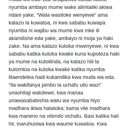
nyumba ambayo mume wake alimtaliki akiwa
ndani yake. "Wala wasitoke wenyewe" ama
katazo la kuwatoa, ni kwa sababu kuwapa
nyumba ni wajibu wa mume kwa mke ili
akamilishe eda yake, ambayo ni moja ya haki
zake. Na ama katazo kutoka mwenyewe, ni kwa
sababu katika kutoka kwake kuna kupoteza haki
ya mume na kutoilinda, na katazo hili la
kutomtoa na kutoka kwake katika nyumba
litaendelea hadi kukamilika kwa muda wa eda.
"Ila wakifanya jambo la uchafu ulio wazi"
unaohitaji watolewe, kwa manaa
unawasababishia watu wa nyumba hiyo
madhara ikiwa hatatoka; kama vile madhara
kwa maneno na vitendo vichafu. Basi katika hali
hii, inaruhusiwa kwa waume kuwatoa. Kwa