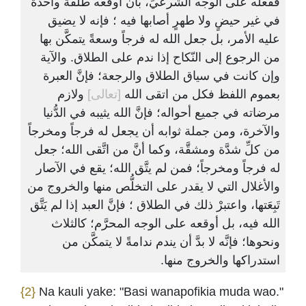
ففعله على الوجه الشرعيِّ، بأن أوقعه طلقةً واحدةً
في غير حيضٍ ولا طهرٍ أصابها فيه ؛ فإنه لا يضيق
عليه الأمر، بل جعل الله له فرجاً وسعةً يتمكَّن بها
من الرجوع إلى النّكاح إذا ندم على الطلاق. والآية
وإن كانت في سياق الطلاق والرجعة؛ فإنَّ العبرة
بعموم اللفظ فكل من اتقى الله
[تعالى]
ولازم
مرضاته في جميع أحواله؛ فإنَّ الله يثيبه في الدُّنيا
والآخرة، ومن جملة ثوابه أن يجعل له فرجاً ومخرجاً
من كلِّ شدَّة ومشقَّة، وكما أنَّ من اتَّقى الله؛ جعل
له فرجاً ومخرجاً؛ فمن لم يتَّق الله؛ يقع في الآصار
والأغلال التي لا يقدر على التخلُّص منها والخروج من
تَبِعَتها، واعتبرْ ذلك في الطلاق ؛ فإنَّ العبد إذا لم يَتَّق
الله فيه، بل أوقعه على الوجه المحرَّم؛ كالثلاث
ونحوها؛ فإنَّه لا بدَّ أن يندم ندامةً لا يتمكَّن من
استدراكها والخروج منها.
{2}
Na kauli yake: "Basi wanapofikia muda wao."