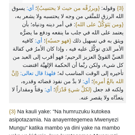
يسوق
أي:
؛
{ويرزُقْه من حيث لا يحتسِبُ}
وقوله:
{3}
الله الرزق للمتَّقي من وجه لا يحتسبه ولا يشعر به،
{ومن يَتَوَكَّلْ على الله}
: في أمر دينه ودنياه؛ بأن
يعتمد على الله في جلب ما ينفعه ودفع ما يضرُّه
ويثق به في تسهيل ذلك
{فهو حسبُه}
؛
أي:
كافيه
الأمر الذي توكَّل عليه فيه ، وإذا كان الأمرُ في كفالة
الغنيِّ القويِّ العزيز الرحيم؛ فهو أقرب إلى العبد من
كل شيء، ولكن ربَّما أن الحكمة الإلهيَّة اقتضت
تأخيره إلى الوقت المناسب له؛
فلهذا قال تعالى:
{إنَّ
الله بالغُ أمرِه}
؛
أي:
لا بدَّ من نفوذ قضائه وقدره،
ولكنه قد جعل
{لكلِّ شيءٍ قَدْرَاً}
؛
أي:
وقتاً ومقداراً لا
يتعدَّاه ولا يقصر عنه.
{3}
Na kauli yake: "Na humruzuku kutokea
asipotazamia. Na anayemtegemea Mwenyezi
Mungu" katika mambo ya dini yake na mambo