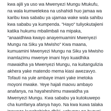
kwa ajili ya uso wa Mwenyezi Mungu Mtukufu,
na wala kumwelekea na ushahidi huo jamaa wa
karibu kwa sababu ya ujamaa wake wala sahibu
kwa sababu ya kumpenda. "Hayo" tuliyokutajieni
katika hukumu mbalimbali na mipaka,
"anaaidhiwa kwayo anayemuamini Mwenyezi
Mungu na Siku ya Mwisho" Kwa maana,
kumuamini Mwenyezi Mungu na Siku ya Mwisho
inamlazimu mwenye imani hiyo kuaidhika
mawaidha ya Mwenyezi Mungu, na kuitangulizia
akhera yake matendo mema kiasi awezavyo.
Tofauti na yule ambaye imani yake imetoka
moyoni mwake. Yeye hajali maovu ambayo
anafanya, na hayaheshimu mawaidha ya
Mwenyezi Mungu. Kwa sababu ya kutokuwepo
cha kumfanya afanya hayo. Na kwa kuwa talaka