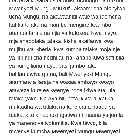
inaweza kusababisha dhiki, uchungu na huzuni,
Mwenyezi Mungu Mtukufu akaamrisha afanyiwe
ucha Mungu, na akawaahidi wale wanaomcha
katika talaka na mambo mengine kwamba
atampa faraja na njia ya kutokea. Kwa hivyo,
mja anapotaka talaka, kisha akaifanya kwa
mujibu wa Sheria, kwa kumpa talaka moja nje
ya kipindi cha hedhi au hali anapokuwa safi bila
ya kuingiliana naye, basi jambo lake
halitamuwiya gumu, bali Mwenyezi Mungu
atamfanyia faraja na wasaa ambayo kwayo
ataweza kurejea kwenye ndoa ikiwa atajutia
talaka yake. Na Aya hii, hata ikiwa ni katika
muktadha wa talaka na kurejeana baada ya
taaka, kitu kinachozingatiwa ni maana ya jumla
ya maneno yaliyotumika. Kwa hivyo, kila
mwenye kumcha Mwenyezi Mungu Mwenyezi