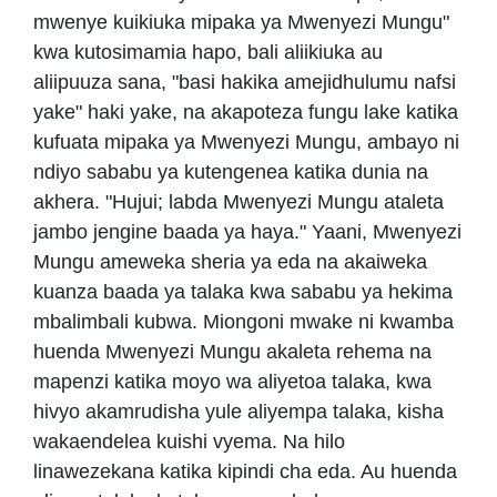
mwenye kuikiuka mipaka ya Mwenyezi Mungu"
kwa kutosimamia hapo, bali aliikiuka au
aliipuuza sana, "basi hakika amejidhulumu nafsi
yake" haki yake, na akapoteza fungu lake katika
kufuata mipaka ya Mwenyezi Mungu, ambayo ni
ndiyo sababu ya kutengenea katika dunia na
akhera. "Hujui; labda Mwenyezi Mungu ataleta
jambo jengine baada ya haya." Yaani, Mwenyezi
Mungu ameweka sheria ya eda na akaiweka
kuanza baada ya talaka kwa sababu ya hekima
mbalimbali kubwa. Miongoni mwake ni kwamba
huenda Mwenyezi Mungu akaleta rehema na
mapenzi katika moyo wa aliyetoa talaka, kwa
hivyo akamrudisha yule aliyempa talaka, kisha
wakaendelea kuishi vyema. Na hilo
linawezekana katika kipindi cha eda. Au huenda