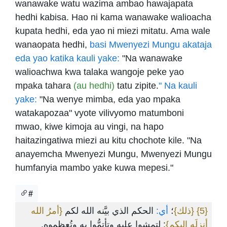
wanawake watu wazima ambao hawajapata
hedhi kabisa. Hao ni kama wanawake walioacha
kupata hedhi, eda yao ni miezi mitatu. Ama wale
wanaopata hedhi,
basi Mwenyezi Mungu akataja
eda yao katika kauli yake:
"Na wanawake
walioachwa kwa talaka wangoje peke yao
mpaka tahara
(au hedhi)
tatu zipite.
" Na kauli
yake:
"Na wenye mimba, eda yao mpaka
watakapozaa" vyote vilivyomo matumboni
mwao, kiwe kimoja au vingi, na hapo
haitazingatiwa miezi au kitu chochote kile. "Na
anayemcha Mwenyezi Mungu, Mwenyezi Mungu
humfanyia mambo yake kuwa mepesi."
#
{أمرُ الله
الحكم الذي بيَّنه الله لكم
أي:
؛
{ذلك}
{5}
أنزلَه إليكم}
: لتمشوا عليه وتأتمُّوا به وتُعظموه.