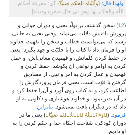
ولهذا قال:
{وآتَيْناه الحكم صبيًّا}
[أي: معرفة أحكام
اللَّه والحكم بها وهو في حال صغره وصباه]
.
(12)
سخن گذشته، بر تولّد یحیی و دوران جوانی و
پرورش یافتنش دلالت می‌نماید. وقتی یحیی به حالتی
رسید که می‌توانست خطاب و سخن را بفهمد، خداوند
او را فرمان داد تا کتاب را با جد‌ّیّت و جهد بگیرد؛ یعنی
در حفظ کردن کلماتش، و فهمیدن معانی‌اش، و عمل
کردن به ‌اوامر و نواهی آن بکوشد. حفظ کردن و
فهمیدن و عمل کردن به امر و نهی، از مصادیق
گرفتنِ با قوّت است. یحیی فرمان پروردگارش را
اطاعت کرد، و به کتاب روی آورد و آن‌را حفظ کرد و
در آن تدبر نمود. و خداوند هوشیاری و ذکاوتی به او
داد که در دیگران یافت نمی‌شود.
بنابراین
فرمود:
(
﴿وَءَاتَيۡنَٰهُ ٱلۡحُكۡمَ صَبِيّٗا﴾
) یعنی ما در
دوران کودکی، شناخت احکام خدا و حکم کردن را به
او دادیم.