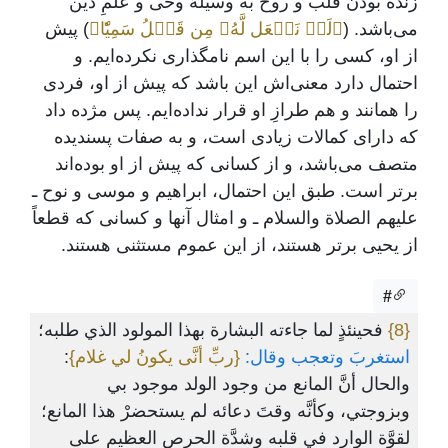
زنده بودن قلب و روح به وسیلۀ وحی و علمِ دین
می‌باشد. (
﴿لَمۡ نَجۡعَل لَّهُۥ مِن قَبۡلُ سَمِيّٗا﴾
) پیش
از او، کسی را با این اسم نامگذاری نکرده‌ایم. و
احتمال دارد معنی‌اش این باشد که پیش از او، فردی
را همانند و هم طرازِ او قرار نداده‌ایم. پس مژده داد
که دارای کمالات زیادی است، و به صفات پسندیده
متصف می‌باشد، و از کسانی که پیش از او بوده‌اند
برتر است. طبق این احتمال، ابراهیم و موسی و نوح ـ
‌علیهم الصلاة والسلام ‌ـ و امثال آنها و کسانی که قطعاً
از یحیی برتر هستند، از این عموم مستثنی هستند.
#
{8}
فحينئذٍ لما جاءته البشارة بهذا المولود الذي طلبه؛
استغربَ وتعجب وقال:
{ربِّ أنَّى يكونُ لي غلام}
:
والحال أنَّ المانع من وجود الولد موجود بي
وبزوجتي، وكأنَّه وقتَ دعائه لم يستحضرْ هذا المانع؛
لقوَّة الوارد في قلبه وشدَّة الحرص العظيم على