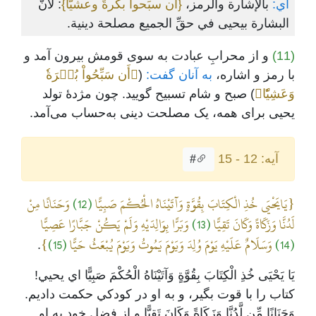
أي:
بالإشارة والرمز،
{أن سبِّحوا بكرةً وعشيًّا}
: لأنَّ
البشارة بيحيى في حقِّ الجميع مصلحة دينية.
(11)
و از محرابِ عبادت به سوی قومش بیرون آمد و
با رمز و اشاره،
به آنان گفت:
(
﴿أَن سَبِّحُواْ بُكۡرَةٗ
وَعَشِيّٗا﴾
) صبح و شام تسبیح گویید. چون مژدۀ تولد
یحیی برای همه، یک مصلحت دینی به‌حساب می‌آمد.
آیه: 12 - 15
#
{يَايَحْيَى خُذِ الْكِتَابَ بِقُوَّةٍ وَآتَيْنَاهُ الْحُكْمَ صَبِيًّا
(12)
وَحَنَانًا مِنْ
لَدُنَّا وَزَكَاةً وَكَانَ تَقِيًّا
(13)
وَبَرًّا بِوَالِدَيْهِ وَلَمْ يَكُنْ جَبَّارًا عَصِيًّا
(14)
وَسَلَامٌ عَلَيْهِ يَوْمَ وُلِدَ وَيَوْمَ يَمُوتُ وَيَوْمَ يُبْعَثُ حَيًّا
(15)
}
.
يَا يَحْيَى خُذِ الْكِتَابَ بِقُوَّةٍ وَآتَيْنَاهُ الْحُكْمَ صَبِيًّا اي يحيي!
کتاب را با قوت بگير، و به او در کودکي حکمت داديم.
وَحَنَانًا مِّن لَّدُنَّا وَزَكَاةً وَكَانَ تَقِيًّا و از فضل خود به او