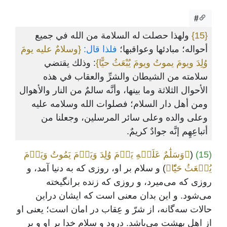
#
{15}
ولهذا حصلت له السلامة من الله في جميع
أحواله؛ مبادئها وعواقبها؛
فلذا قال:
{وسلامٌ عليه يومَ
وُلِدَ ويومَ يموتُ ويومَ يُبْعَثُ حيًّا}
: وذلك يقتضي
سلامته من الشيطان والشرِّ والعقاب في هذه
الأحوال الثلاثة وما بينها، وأنَّه سالمٌ من النار والأهوال
ومن أهل دار السلام؛ فصلوات الله وسلامه عليه
وعلى والده وعلى سائر المرسلين، وجعلنا من
أتباعِهِم إنَّه جوادٌ كريمٌ.
(15)
(
﴿وَسَلَٰمٌ عَلَيۡهِ يَوۡمَ وُلِدَ وَيَوۡمَ يَمُوتُ وَيَوۡمَ
يُبۡعَثُ حَيّٗا﴾
) و سلام بر او، روزی که به دنیا آمد، و
روزی که می‌میرد، و روزی که زنده برانگیخته
می‌شود. و این بدان معنی است که ایشان دراین
حالات سه‌گانه، از شرّ و عِقاب در امان است؛ یعنی او
از اهل بهشت می‌باشد. درود و سلام خدا بر او و بر