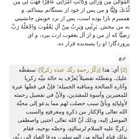
الْمَوَالِيَ مِن وَرَائِي وَكَانَتِ امْرَأَتِي عَاقِرًا فَهَبْ لِي مِن
لَّدُنكَ وَلِيًّا و من پس از خود از بستگانم بيمناکم، و
همسرم نازا بوده است، پس از نزد خويش جانشيني
به من ببخش. يَرِثُنِي وَيَرِثُ مِنْ آلِ يَعْقُوبَ وَاجْعَلْهُ رَبِّ
رَضِيًّا که از من و از آل يعقوب ارث ببرد، و اي
پروردگار! او را پسنديده قرار ده.
#
{2}
أي: هذا
{ذِكْرُ رحمةِ ربِّك عبدَه زكريَّا}
: سنقصُّه
عليك، ونفصِّله تفصيلاً يُعرِّف به حالة نبيِّه زكريا
وآثاره الصالحة ومناقبه الجميلة؛ فإنَّ في قصِّها عبرة
للمعتبرين وأسوة للمقتدين، ولأنَّ في تفصيل رحمته
لأوليائِهِ وبأيِّ سبب حصلت لهم مما يدعو إلى محبَّة
الله تعالى والإكثار من ذكرِهِ ومعرفتِهِ والسبب
الموصل إليه، وذلك أنَّ الله تعالى اجتبى واصطفى
زكريَّا عليه السلام لرسالتِهِ، وخصَّه بوحيه، فقام
بذلك قيام أمثاله من المرسلين، ودعا العباد إلى ربِّه،