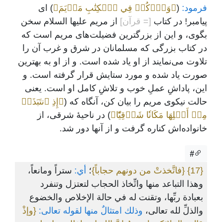
فرمود:
(
﴿وَٱذۡكُرۡ فِي ٱلۡكِتَٰبِ مَرۡيَمَ﴾
) ای
پیامبر! در کتاب
[= قرآن]
از مریم علیها السلام سخن
بگوی، و این از بزرگترین فضیلت‌های مریم است که
در کتاب بزرگی که مسلمانان در شرق و غرب آن را
تلاوت می‌نمایند از او یاد شده است. و از او به بهترین
صورت یاد شده و مورد ستایش قرار گرفته است. و
این، پاداشِ عملِ خوب و تلاشِ کامل او است. یعنی
حالت نیکوی مریم را بیان کن، آنگاه که (
﴿إِذِ ٱنتَبَذَتۡ
مِنۡ أَهۡلِهَا مَكَانٗا شَرۡقِيّٗا﴾
) در ناحیۀ شرقی، از
خانواده‌اش کناره گرفت و از آنها دور شد.
#
{17}
{فاتَّخذتْ من دونهم حجاباً}
؛
أي:
ستراً ومانعاً،
وهذا التباعد منها واتِّخاذ الحجاب لتعتزل وتنفرد
بعبادة ربِّها، وتقنت له في حالة الإخلاص والخضوع
والذلِّ لله تعالى،
وذلك امتثالٌ منها لقوله تعالى:
{وإذْ