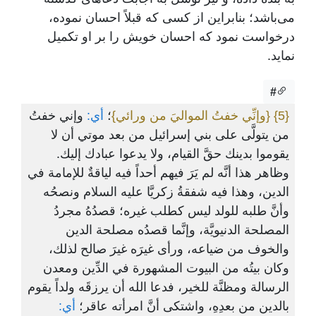
می‌باشد؛ بنابراین از کسی که قبلاً احسان ‌نموده،
درخواست نمود که احسان خویش را بر او تکمیل
‌نماید.
#
{5}
{وإنِّي خفتُ المواليَ من ورائي}
؛
أي:
وإني خفتُ
من يتولَّى على بني إسرائيل من بعد موتي أن لا
يقوموا بدينك حقَّ القيام، ولا يدعوا عبادك إليك.
وظاهر هذا أنَّه لم يَرَ فيهم أحداً فيه لياقةٌ للإمامة في
الدين، وهذا فيه شفقةُ زكريَّا عليه السلام ونصحُه
وأنَّ طلبه للولد ليس كطلب غيره؛ قصدُهُ مجردُ
المصلحة الدنيويَّة، وإنَّما قصدُه مصلحة الدين
والخوف من ضياعه، ورأى غيرَه غيرَ صالح لذلك،
وكان بيتُه من البيوت المشهورة في الدِّين ومعدن
الرسالة ومظنَّة للخير، فدعا الله أن يرزقَه ولداً يقوم
بالدين من بعدِهِ، واشتكى أنَّ امرأته عاقر؛
أي: