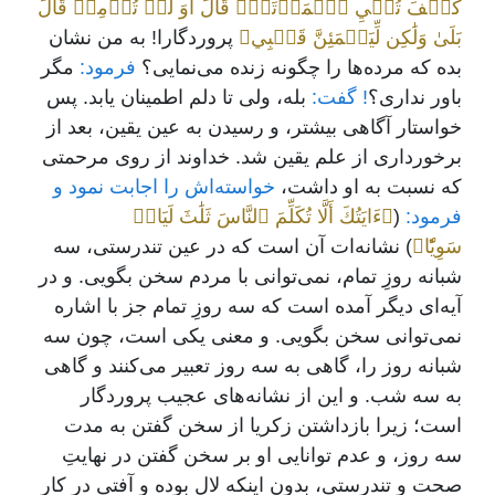
كَيۡفَ تُحۡيِ ٱلۡمَوۡتَىٰۖ قَالَ أَوَ لَمۡ تُؤۡمِنۖ قَالَ
بَلَىٰ وَلَٰكِن لِّيَطۡمَئِنَّ قَلۡبِي﴾
پروردگارا! به من نشان
بده که مرده‌ها را چگونه زنده می‌نمایی؟
فرمود:
مگر
باور نداری؟
! گفت:
بله، ولی تا دلم اطمینان یابد. پس
خواستار آگاهی بیشتر، و رسیدن به عین یقین، بعد از
برخورداری از علم یقین شد. خداوند از روی مرحمتی
که نسبت به او داشت،
خواسته‌اش را اجابت نمود و
فرمود:
(
﴿ءَايَتُكَ أَلَّا تُكَلِّمَ ٱلنَّاسَ ثَلَٰثَ لَيَالٖ
سَوِيّٗا﴾
) نشانه‌ات آن است که در عین تندرستی، سه
شبانه روزِ تمام، نمی‌توانی با مردم سخن بگویی. و در
آیه‌ای دیگر آمده است که سه روزِ تمام جز با اشاره
نمی‌توانی سخن بگویی. و معنی یکی است، چون سه
شبانه روز را، گاهی به سه روز تعبیر می‌کنند و گاهی
به سه شب. و این از نشانه‌های عجیب پروردگار
است؛ زیرا بازداشتن زکریا از سخن گفتن به مدت
سه روز، و عدم توانایی او بر سخن گفتن در نهایتِ
صحت و تندرستی، بدون اینکه لال بوده و آفتی در کار