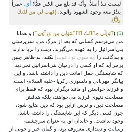
ليست تلدُ أصلاً، وأنَّه قد بلغ من الكبر عتيًّا؛
أي:
عمراً
يندُرُ معه وجود الشهوة والولد.
{فهب لي من لَدُنكَ
وليًّا}
.
(5)
(
﴿وَإِنِّي خِفۡتُ ٱلۡمَوَٰلِيَ مِن وَرَآءِي﴾
) و همانا
من می‌ترسم کسانی که بعد از مرگِ من، سرپرستی
بنی‌اسرائیل را به عهده می‌گیرند، دینت را برپا ندارند
و بندگانت را
[به سوی تو دعوت‌]
نکنند. به ظاهر چنین
برمی‌آید که او کسی را درمیان بنی‌اسرائیل نمی‌دید
که شایستگی حمل امانت دین را داشته باشد، و این
بیانگر مهربانی و دلسوزی زکریا -علیه السلام- است.
و فرزند خواستن او مانند دیگران نبود که فقط برای
مصلحت دنیوی فرزند می‌خواهند، بلکه هدفش
مصلحت دین، و ترس ازاین بود که دین ضایع شود،
چون کسی دیگر که این شایستگی را داشته باشد،
وجود نداشت. و خاندان او، به عنوان سرچشمه
رسالت و دینداری معروف بود، و گمان خیر و خوبی از