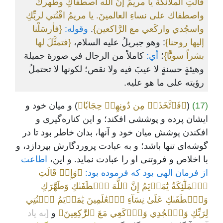
قالتِ الملائكة يا مريمُ إنَّ الله اصطفاكِ وطهرك
واصطفاك على نساءِ العالمينَ. يا مريمُ اقْنُتي لربِّكِ
واسجُدي واركَعي مع الرَّاكعين}
.
وقوله:
{فأرسَلْنا
إليها روحنا}
: وهو جبريلُ عليه السلام،
{فتمثَّلَ لها
بشراً سويًّا}
؛
أي:
كاملاً من الرجال في صورة جميلة
وهيئةٍ حسنةٍ لا عيبَ فيه ولا نقص؛ لكونها لا تحتملُ
رؤيته على ما هو عليه.
(17)
(
﴿فَٱتَّخَذَتۡ مِن دُونِهِمۡ حِجَابٗا﴾
) و میان خود و
ایشان پرده و پوششی افکند؛ و این کناره‌گیری و
افکندن پوشش میان خود و آنها، بدان خاطر بود تا در
گوشه‌ای تنها باشد؛ و به عبادت پروردگارش بپردازد، و
با اخلاص و فروتنی او را عبادت نماید. و این،
اطاعت
از فرمان الهی بود که فرموده بود:
﴿وَإِذۡ قَالَتِ
ٱلۡمَلَٰٓئِكَةُ يَٰمَرۡيَمُ إِنَّ ٱللَّهَ ٱصۡطَفَىٰكِ وَطَهَّرَكِ
وَٱصۡطَفَىٰكِ عَلَىٰ نِسَآءِ ٱلۡعَٰلَمِينَ يَٰمَرۡيَمُ ٱقۡنُتِي
لِرَبِّكِ وَٱسۡجُدِي وَٱرۡكَعِي مَعَ ٱلرَّٰكِعِينَ﴾
و
[به یاد