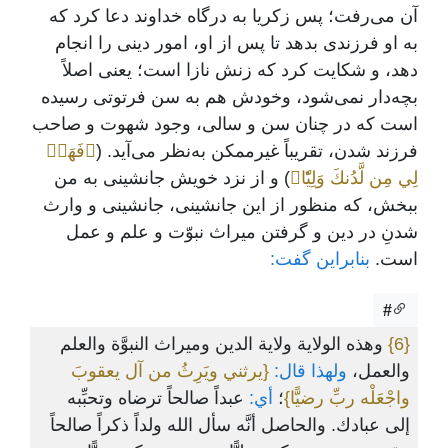
آن می‌رفت؛ پس زکریا به درگاه خداوند دعا کرد که
به او فرزندی بدهد تا پس از او، امور دینی را انجام
دهد، و شکایت کرد که زنش نازا است؛ یعنی اصلاً
بچه‌دار نمی‌شود، وخودش هم به سن فرتوتی رسیده
است که در چنان سن و سالی، وجود شهوت و صاحب
فرزند شدن، تقریباً غیرممکن به‌نظر می‌آید. (
﴿فَهَبۡ
لِي مِن لَّدُنكَ وَلِيّٗا﴾
) و از نزد خویش جانشینی به من
ببخش، که منظور از این جانشینی، جانشینی و وارث
شدنِ در دین و گرفتن میراث نبوّت و علم و عمل
است.
بنابراین گفت:
#
{6}
وهذه الولاية ولاية الدين وميراث النبوَّة والعلم
والعمل،
ولهذا قال:
{يرثني ويَرِثُ من آل يعقوبَ
واجْعَلْه ربِّ رضيًّا}
؛
أي:
عبداً صالحاً ترضاه وتحبِّبه
إلى عبادك. والحاصل أنَّه سأل الله ولداً ذكراً صالحاً