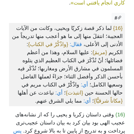
کاري انجام يافتني است»
.
#
{16}
لما ذكر قصة زكريّا ويحيى، وكانت من الآيات
العجيبة؛ انتقلَ منها إلى ما هو أعجب منها تدريجاً من
الأدنى إلى الأعلى،
فقال:
{واذْكُرْ في الكتاب}
:
الكريم
{مريمَ}
: عليها السلام، وهذا من أعظم
فضائلها؛ أنْ تُذْكَرَ في الكتاب العظيم الذي يتلوه
المسلمون في مشارق الأرض ومغاربها؛ تُذْكَر فيه
بأحسن الذكر وأفضل الثناء؛ جزاءً لعملها الفاضل
وسعيها الكامل؛
أي:
واذْكُرْ في الكتاب مريم في
حالها الحسنة حين
{انتبذت}
؛
أي:
تباعدت عن أهلها
{مكاناً شرقيًّا}
؛
أي:
مما يلي الشرق عنهم.
(16)
وقتی داستان زکریا و یحیی را که از نشانه‌های
عجیب الهی بود بیان کرد به بیان داستان عجیب‌تری
پرداخت و به تدریج از پایین تا به بالا شروع کرد.
پس