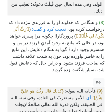
الولد، وفي هذه الحال حين قُبِلَتْ دعوتُه؛ تعجَّب من
ذلك.
(8)
و هنگامی که خداوند او را به فرزندی مژده داد که
درخواست کرده بود،
تعجب کرد و گفت:
(
﴿رَبِّ أَنَّىٰ
يَكُونُ لِي غُلَٰمٞ﴾
) پروردگارا! چگونه مرا پسری خواهد
بود، در حالی که مانع به وجود آمدنِ فرزند در من و
همسرم وجود دارد؟ گویا به هنگام دعایش، این مانع
را به خاطر نیاورده بود، چون به شدت علاقه داشت
که صاحب فرزند بشود. و دراین حال که دعایش قبول
شد، بسیار شگفت زده گردید.
#
{9}
فأجابه الله بقوله:
{كذلك قال ربُّكَ هو عليَّ
هيِّنٌ}
؛
أي:
الأمر مستغربٌ في العادة، وفي سنة الله
في الخليقة، ولكن قدرة الله تعالى صالحةٌ لإيجاده
بدون أسبابها؛ فذلك هيِّن عليه، ليس بأصعب من