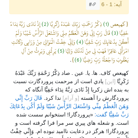
آیه: 1 - 6
#
{كهيعص
(1)
ذِكْرُ رَحْمَتِ رَبِّكَ عَبْدَهُ زَكَرِيَّا
(2)
إِذْ نَادَى رَبَّهُ نِدَاءً
خَفِيًّا
(3)
قَالَ رَبِّ إِنِّي وَهَنَ الْعَظْمُ مِنِّي وَاشْتَعَلَ الرَّأْسُ شَيْبًا وَلَمْ
أَكُنْ بِدُعَائِكَ رَبِّ شَقِيًّا
(4)
وَإِنِّي خِفْتُ الْمَوَالِيَ مِنْ وَرَائِي وَكَانَتِ
امْرَأَتِي عَاقِرًا فَهَبْ لِي مِنْ لَدُنْكَ وَلِيًّا
(5)
يَرِثُنِي وَيَرِثُ مِنْ آلِ
يَعْقُوبَ وَاجْعَلْهُ رَبِّ رَضِيًّا
(6)
}
.
كهيعص کاف. ها. يا. عين . صاد ذِكْرُ رَحْمَةِ رَبِّكَ عَبْدَهُ
زَكَرِيَّا
[اين]
يادي است از مرحمت پروردگارت نسبت
به بنده اش زکريا إِذْ نَادَى رَبَّهُ نِدَاء خَفِيًّا آنگاه که
پروردگارش را آهسته
[و آرام]
ندا کرد.
قَالَ رَبِّ إِنِّي
وَهَنَ الْعَظْمُ مِنِّي وَاشْتَعَلَ الرَّأْسُ شَيْبًا وَلَمْ أَكُن بِدُعَائِكَ
رَبِّ شَقِيًّا گفت:
«پروردگارا! استخوانم سست شده
است. و شعله هاي پيري سر مرا فرا گرفته است و
پروردگارا! هرگز در دعايت نااميد نبوده ام. وَإِنِّي خِفْتُ