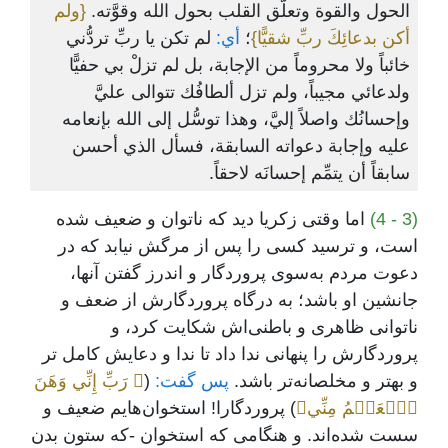
الحول والقوة وتعلُّق القلب بحول الله وقوَّته.
{ولم
أكن بدعائِكَ ربِّ شقيًّا}
؛
أي:
لم تكن يا ربِّ تردُّني
خائباً ولا محروماً من الإجابة، بل لم تزلْ بي حفيًّا
ولدعائي مجيباً، ولم تزل ألطافُك تتوالى عليَّ
وإحسانُك واصلاً إليَّ، وهذا توسُّل إلى الله بإنعامه
عليه وإجابة دعواته السابقة، فسأل الذي أحسن
سابقاً أن يتمِّم إحسانَه لاحقاً.
(3 - 4)
اما وقتی زکریا دید که ناتوان و ضعیف شده
است، و ترسید کسی را پس از مرگش نیابد که در
دعوت مردم به‌سوی پروردگار و اندرز گفتن آنها،
جانشین او باشد؛ به درگاه پروردگارش از ضعف و
ناتوانی ظاهری و باطنی‌اش شکایت کرد، و
پروردگارش را پنهانی ندا داد تا ندا و دعایش کامل تر
و بهتر و مخلصانه‌تر باشد.
پس گفت:
(
﴿ رَبِّ إِنِّي وَهَنَ
ٱلۡعَظۡمُ مِنِّي﴾
) پروردگارا! استخوان‌هایم ضعیف و
سست شده‌اند. و هنگامی که استخوان -که ستون بدن