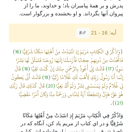
پدرش و بر همۀ پیامبران باد؛ و خداوند، ما را از
پیروان آنها بگرداند. و او بخشنده و بزرگوار است.
آیه: 16 - 21
#
{وَاذْكُرْ فِي الْكِتَابِ مَرْيَمَ إِذِ انْتَبَذَتْ مِنْ أَهْلِهَا مَكَانًا شَرْقِيًّا
(16)
فَاتَّخَذَتْ مِنْ دُونِهِمْ حِجَابًا فَأَرْسَلْنَا إِلَيْهَا رُوحَنَا فَتَمَثَّلَ لَهَا بَشَرًا
سَوِيًّا
(17)
قَالَتْ إِنِّي أَعُوذُ بِالرَّحْمَنِ مِنْكَ إِنْ كُنْتَ تَقِيًّا
(18)
قَالَ
إِنَّمَا أَنَا رَسُولُ رَبِّكِ لِأَهَبَ لَكِ غُلَامًا زَكِيًّا
(19)
قَالَتْ أَنَّى يَكُونُ
لِي غُلَامٌ وَلَمْ يَمْسَسْنِي بَشَرٌ وَلَمْ أَكُ بَغِيًّا
(20)
قَالَ كَذَلِكِ قَالَ رَبُّكِ
هُوَ عَلَيَّ هَيِّنٌ وَلِنَجْعَلَهُ آيَةً لِلنَّاسِ وَرَحْمَةً مِنَّا وَكَانَ أَمْرًا مَقْضِيًّا
}
(21)
.
وَاذْكُرْ فِي الْكِتَابِ مَرْيَمَ إِذِ انتَبَذَتْ مِنْ أَهْلِهَا مَكَانًا
شَرْقِيًّا و در اي کتاب از مريم ياد کن، آنگاه که در
ناحيۀ شرقي
[بيت المقدس]
از خانواده اش کناره