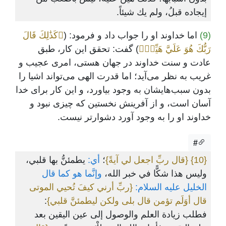
إيجاده قبلُ، ولم يك شيئاً.
(9)
اما خداوند او را جواب داد و فرمود: (
﴿كَذَٰلِكَ قَالَ
رَبُّكَ هُوَ عَلَيَّ هَيِّنٞ﴾
) گفت: تحقق این کار، طبق
عادت و سنت خداوند در جهان هستی، امری عجیب و
غریب به نظر می‌آید؛ اما قدرت الهی می‌تواند اشیا را
بدون سبب‌هایشان به وجود بیاورد، و این کار برای خدا
آسان است، و از آفرینش نخستین که چیزی نبود و
خداوند او را به وجود آورد دشوارتر نیست.
#
{10}
{قال ربِّ اجعل لي آيةً}
؛
أي:
يطمئنُّ بها قلبي،
وليس هذا شكًّا في خبر الله،
وإنَّما هو كما قال
الخليل عليه السلام:
{ربِّ أرني كيفَ تُحيي الموتى
قال أوَلَم تؤمن قال بلى ولكن ليطمئنَّ قلبي}
:
فطلب زيادة العلم والوصول إلى عين اليقين بعد