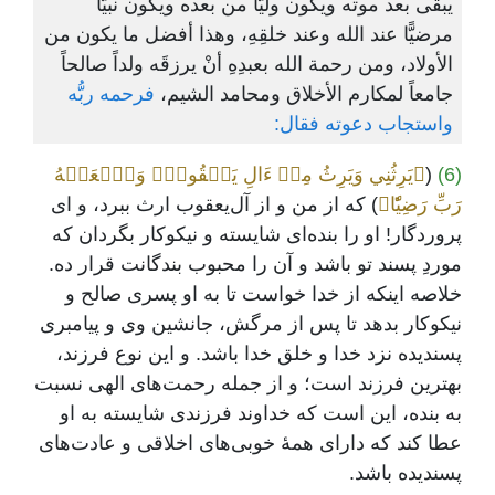
يبقى بعد موته ويكون وليًّا من بعده ويكون نبيًّا
مرضيًّا عند الله وعند خلقِهِ، وهذا أفضل ما يكون من
الأولاد، ومن رحمة الله بعبدِهِ أنْ يرزقَه ولداً صالحاً
جامعاً لمكارم الأخلاق ومحامد الشيم،
فرحمه ربُّه
واستجاب دعوته فقال:
(6)
(
﴿يَرِثُنِي وَيَرِثُ مِنۡ ءَالِ يَعۡقُوبَۖ وَٱجۡعَلۡهُ
رَبِّ رَضِيّٗا﴾
) که از من و از آل‌یعقوب ارث ببرد، و ای
پروردگار! او را بنده‌ای شایسته و نیکوکار بگردان که
موردِ پسند تو باشد و آن را محبوب بندگانت قرار ده.
خلاصه اینکه از خدا خواست تا به او پسری صالح و
نیکوکار بدهد تا پس از مرگش، جانشین وی و پیامبری
پسندیده نزد خدا و خلق خدا باشد. و این نوع فرزند،
بهترین فرزند است؛ و از جمله رحمت‌های الهی نسبت
به بنده، این است که خداوند فرزندی شایسته به او
عطا کند که دارای همۀ خوبی‌های اخلاقی و عادت‌های
پسندیده باشد.