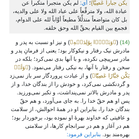
يكن جباراً عَصِيًّا}
؛
أي:
لم يكن متجبراً متكبراً عن
عبادة الله، ولا مترفِّعاً على عباد الله ولا على والديه،
بل كان متواضعاً متذلِّلاً مطيعاً أوَّاباً لله على الدوام،
فجمع بين القيام بحقِّ الله وحق خلقه.
(14)
(
﴿وَبَرَّۢا بِوَٰلِدَيۡهِ﴾
) و نیز او نسبت به پدر و
مادرش نیک رفتار و نیکوکار بود؛ یعنی از فرمانِ پدر و
مادر سرپیچی نکرده، و با آنها بدی نمی‌کرد؛ بلکه در
سخن و رفتار با آنها، به نیکی رفتار می‌نمود. (
﴿وَلَمۡ
يَكُن جَبَّارًا عَصِيّٗا﴾
) و از عبادت پروردگار سر باز نمی‌زد
و گردنکشی نمی‌کرد، و خودش را از بندگان خدا، و از
پدر و مادرش بالاتر نمی‌پنداشت، و تکبر نمی‌ورزید.
پس او هم حقّ خدا را. به جای می‌آورد، و هم حقّ
بندگان خدا را، بنابراین او در همۀ احوالش، از سلامت
و عافیتی که خداوند بهرۀ او نموده بود، برخوردار بود؛
هم در آغاز و هم در سرانجامِ کارها، از سلامتی
بهره‌مند بود.
بنابراین فرمود: