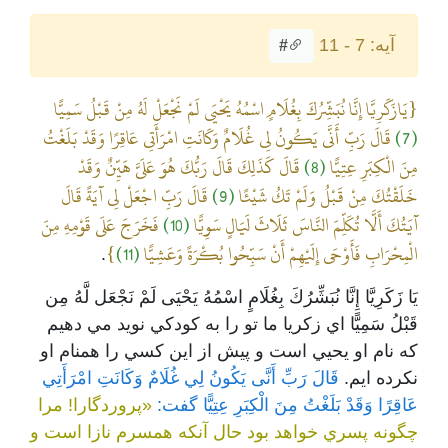
آیه: 7 - 11
#
{يَازَكَرِيَّا إِنَّا نُبَشِّرُكَ بِغُلَامٍ اسْمُهُ يَحْيَى لَمْ نَجْعَلْ لَهُ مِنْ قَبْلُ سَمِيًّا
(7)
قَالَ رَبِّ أَنَّى يَكُونُ لِي غُلَامٌ وَكَانَتِ امْرَأَتِي عَاقِرًا وَقَدْ بَلَغْتُ
مِنَ الْكِبَرِ عِتِيًّا
(8)
قَالَ كَذَلِكَ قَالَ رَبُّكَ هُوَ عَلَيَّ هَيِّنٌ وَقَدْ
خَلَقْتُكَ مِنْ قَبْلُ وَلَمْ تَكُ شَيْئًا
(9)
قَالَ رَبِّ اجْعَلْ لِي آيَةً قَالَ
آيَتُكَ أَلَّا تُكَلِّمَ النَّاسَ ثَلَاثَ لَيَالٍ سَوِيًّا
(10)
فَخَرَجَ عَلَى قَوْمِهِ مِنَ
الْمِحْرَابِ فَأَوْحَى إِلَيْهِمْ أَنْ سَبِّحُوا بُكْرَةً وَعَشِيًّا
(11)
}
.
يَا زَكَرِيَّا إِنَّا نُبَشِّرُكَ بِغُلَامٍ اسْمُهُ يَحْيَى لَمْ نَجْعَل لَّهُ مِن
قَبْلُ سَمِيًّا اي زکريا ما تو را به کودکي نويد مي دهيم
که نام او يحيي است و پيش از اين کسي را همنام او
نکرده ايم.
قَالَ رَبِّ أَنَّى يَكُونُ لِي غُلَامٌ وَكَانَتِ امْرَأَتِي
عَاقِرًا وَقَدْ بَلَغْتُ مِنَ الْكِبَرِ عِتِيًّا گفت:
«پروردگارا! مرا
چگونه پسري خواهد بود حال آنکه همسرم نازا است و