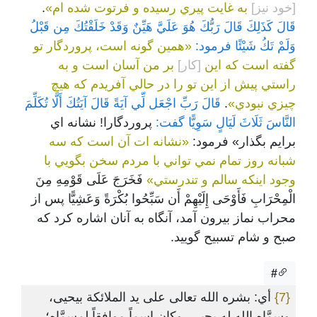
[خود نيز]
به غايت پيري رسيده و فرتوت شده ام»
.
قَالَ كَذَلِكَ قَالَ رَبُّكَ هُوَ عَلَيَّ هَيِّنٌ وَقَدْ خَلَقْتُكَ مِن قَبْلُ
وَلَمْ تَكُ شَيْئًا فرمود:
«همين گونه است، پروردگار تو
گفته است که اين
[کار]
بر من آسان است و به
راستي پيش از اين تو را در حالي آفريدم که هيچ
چيزي نبودي»
.
قَالَ رَبِّ اجْعَل لِّي آيَةً قَالَ آيَتُكَ أَلَّا تُكَلِّمَ
النَّاسَ ثَلَاثَ لَيَالٍ سَوِيًّا گفت:
پروردگارا! نشانه اي
برايم بگذار» فرمود:
«نشانه ات آن است که سه
شبانه روز تمام نمي تواني با مردم سخن بگويي با
وجود اينکه سالم و تندرستي»
فَخَرَجَ عَلَى قَوْمِهِ مِنَ
الْمِحْرَابِ فَأَوْحَى إِلَيْهِمْ أَن سَبِّحُوا بُكْرَةً وَعَشِيًّا پس از
محراب نماز بيرون آمد، آنگاه به آنان اشاره کرد که
صبح و شام تسبيح گوييد.
#
{7}
أي: بشره الله تعالى على يد الملائكة بيحيى،
وسمَّاه الله له يحيى، وكان اسماً موافقاً لمسمَّاه؛