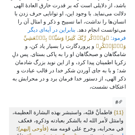
باشد، از دلایلی است که بر قدرت خارق العادۀ الهی
دلالت می‌نماید. با وجود این، او توانایی حرف زدن با
انسان‌ها را نداشت، اما تسبیح و ذکر و امثال آن را
می‌توانست انجام دهد.
بنابراین در آیه‌ای دیگر
فرمود:
﴿وَٱذۡكُر رَّبَّكَ كَثِيرٗا وَسَبِّحۡ بِٱلۡعَشِيِّ
وَٱلۡإِبۡكَٰرِ﴾
و پروردگارت را بسیار یاد کن، و
شامگاهان و صبحگاهان او را به پاکی بستای. پس دلِ
زکریا اطمینان پیدا کرد، و از این نوید بزرگ شادمان
شد؛ و با به جای آوردن شکر خدا در قالب عبادت و
ذکر الهی، از دستور خدا فرمان برد و در محرابش به
اعتکاف نشست،
#
{11}
فاطمأنَّ قلبُه، واستبشر بهذه البشارة العظيمة،
وامتثل لأمر الله له بالشكر بعبادته وذكرِهِ، فعكف
في محرابه، وخرج على قومه منه
{فأوحى إليهم}
؛