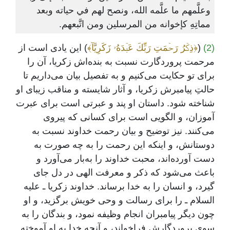
وعلَّمهم ما علَّمه الله، ونصح لهم في حياته وبعد
مماتِهِ كإخوانه من المرسلين ومن اتَّبعهم.
(2)
(
﴿ذِكۡرُ رَحۡمَتِ رَبِّكَ عَبۡدَهُۥ زَكَرِيَّآ﴾
) این یادی است از
مرحمت پروردگارت نسبت به بنده‌اش زکریا، آن را
برای تو حکایت می‌کنیم و به تفصیل بیان می‌داریم تا
حالتِ پیامبرش زکریا، و آثار شایسته و مناقب زیبای او
شناخته ‌شود. داستان او پند و عبرتی است برای عبرت
آموزان، و الگویی است برای کسانی که پیروی
می‌کنند. نیز توضیح و بیان رحمت خداوند نسبت به
دوستانش، و اینکه این رحمت را به چه صورت به
دست آورده‌اند، محبت خداوند را به‌بار می‌آورد و
باعث می‌شود که ذکر و معرفت الهی در دل جای
گیرد، و انسان را به خدا برساند. خداوند زکریا ـ علیه
السلام ـ را برای رسالت و وحی خویش برگزید، و او
چون دیگر پیامبران انجام وظیفه نمود، و بندگان را به
سوی پروردگارش فراخواند، و آنچه خدا به او آموخته