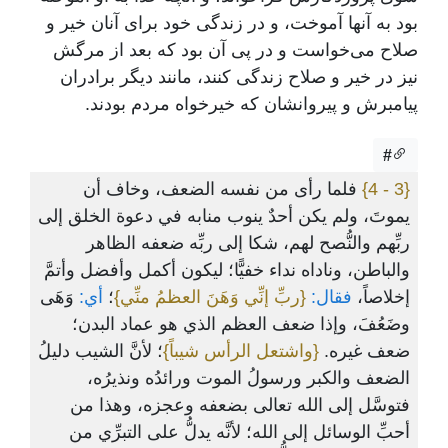
بود به آنها آموخت، و در زندگی خود برای آنان خیر و
صلاح می‌خواست و در پی آن بود که بعد از مرگش
نیز در خیر و صلاح زندگی کنند، مانند دیگر برادران
پیامبرش و پیروانشان که خیرخواه مردم بودند.
#
{3 - 4}
فلما رأى من نفسه الضعف، وخاف أن
يموتَ، ولم يكن أحدٌ ينوب منابه في دعوة الخلق إلى
ربِّهم والنُّصح لهم، شكا إلى ربِّه ضعفه الظاهر
والباطن، وناداه نداء خفيًّا؛ ليكون أكمل وأفضل وأتمَّ
إخلاصاً،
فقال:
{ربِّ إنِّي وَهَنَ العظمُ منِّي}
؛
أي:
وَهَى
وضَعُفَ، وإذا ضعف العظم الذي هو عماد البدن؛
ضعف غيره.
{واشتعل الرأس شيباً}
؛ لأنَّ الشيب دليلُ
الضعف والكبر ورسولُ الموت ورائدُه ونذيرُه،
فتوسَّل إلى الله تعالى بضعفه وعجزه، وهذا من
أحبِّ الوسائل إلى الله؛ لأنَّه يدلُّ على التبرِّي من