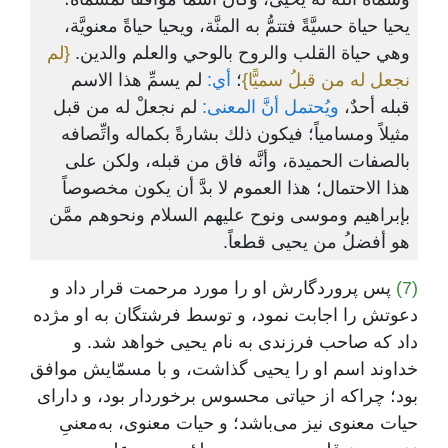
يحيا حياة حسيَّةً فتتمُّ به المنَّة، ويحيا حياةً معنويَّة،
وهي حياة القلب والروح بالوحي والعلم والدين.
{لم
نجعل له من قبلُ سميًّا}
؛
أي:
لم يسمِّ هذا الاسم
قبله أحدٌ،
ويُحتمل أنَّ المعنى:
لم نجعلْ له من قبل
مثيلاً ومسامياً؛ فيكون ذلك بشارةً بكماله واتِّصافه
بالصفات الحميدة، وأنَّه فاق من قبله، ولكن على
هذا الاحتمال؛ هذا العموم لا بدَّ أن يكون مخصوصاً
بإبراهيم وموسى ونوح عليهم السلام ونحوهم ممَّن
هو أفضلُ من يحيى قطعاً.
(7)
پس پروردگارش او را مورد مرحمت قرار داد و
دعوتش را اجابت نمود، و توسط فرشتگان به او مژده
داد که صاحب فرزندی به نام یحیی خواهد شد. و
خداوند اسم او را یحیی گذاشت، و با مسمّایش موافق
بود؛ چراکه از حیاتی محسوس برخوردار بود، و دارای
حیات معنوی نیز می‌باشد؛ و حیات معنوی، به‌معنیِ