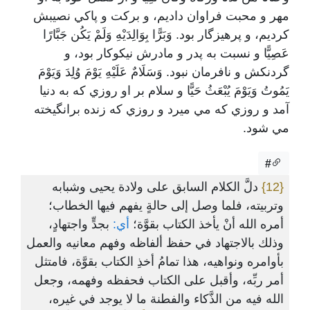
مهر و محبت فراوان داديم، و برکت و پاکي نصيبش
کرديم، و پرهيزگار بود. وَبَرًّا بِوَالِدَيْهِ وَلَمْ يَكُن جَبَّارًا
عَصِيًّا و نسبت به پدر و مادرش نيکوکار بود، و
گردنکش و نافرمان نبود. وَسَلَامٌ عَلَيْهِ يَوْمَ وُلِدَ وَيَوْمَ
يَمُوتُ وَيَوْمَ يُبْعَثُ حَيًّا و سلام بر او روزي که به دنيا
آمد و روزي که مي ميرد و روزي که زنده برانگيخته
مي شود.
#
{12}
دلَّ الكلام السابق على ولادة يحيى وشبابه
وتربيته، فلما وصل إلى حالةٍ يفهم فيها الخطاب؛
أمره الله أنْ يأخذ الكتاب بقوَّة؛
أي:
بجدٍّ واجتهادٍ،
وذلك بالاجتهاد في حفظ ألفاظه وفهم معانيه والعمل
بأوامره ونواهيه، هذا تمامُ أخذِ الكتاب بقوَّة، فامتثل
أمر ربِّه، وأقبل على الكتاب فحفظه وفهمه، وجعل
الله فيه من الذَّكاء والفطنة ما لا يوجد في غيره،