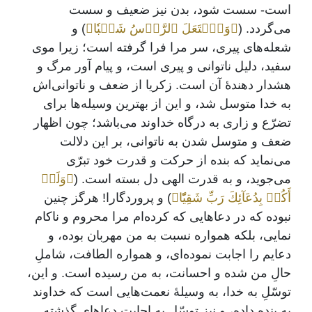
است- سست شود، بدن نیز ضعیف و سست
می‌گردد. (
﴿وَٱشۡتَعَلَ ٱلرَّأۡسُ شَيۡبٗا﴾
) و
شعله‌های پیری، سر مرا فرا گرفته است؛ زیرا موی
سفید، دلیل ناتوانی و پیری است، و پیام آور مرگ و
هشدار دهندۀ آن است. زکریا از ضعف و ناتوانی‌اش
به خدا متوسل شد، و این از بهترین وسیله‌ها برای
تضرّع و زاری به درگاه خداوند می‌باشد؛ چون اظهار
ضعف و متوسل شدن به ناتوانی، بر این دلالت
می‌نماید که بنده از حرکت و قدرت خود تبرّی
می‌جوید، و به قدرت الهی دل بسته است. (
﴿وَلَمۡ
أَكُنۢ بِدُعَآئِكَ رَبِّ شَقِيّٗا﴾
) و پروردگارا! هرگز چنین
نبوده که در دعاهایی که کرده‌ام مرا محروم و ناکام
نمایی، بلکه همواره نسبت به من مهربان بوده، و
دعایم را اجابت نموده‌ای، و همواره الطافت، شاملِ
حالِ من شده و احسانت، به من رسیده است. و این،
توسّلِ به خدا، به وسیلۀ نعمت‌هایی است که خداوند
به بنده داده، و نیز توسّل به اجابت دعاهای گذشته