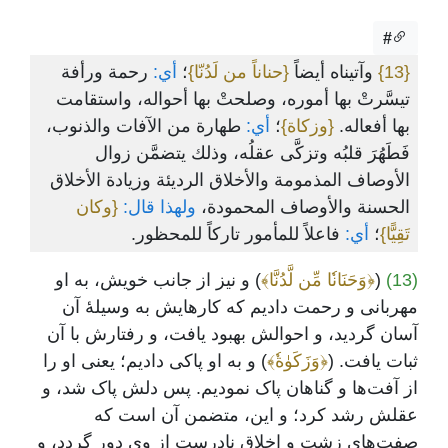
#
{13}
وآتيناه أيضاً
{حناناً من لَدُنّا}
؛
أي:
رحمة ورأفة
تيسَّرتْ بها أموره، وصلحتْ بها أحواله، واستقامت
بها أفعاله.
{وزكاة}
؛
أي:
طهارة من الآفات والذنوب،
فَطَهُرَ قلبُه وتزكَّى عقلُه، وذلك يتضمَّن زوال
الأوصاف المذمومة والأخلاق الرديئة وزيادة الأخلاق
الحسنة والأوصاف المحمودة،
ولهذا قال:
{وكان
تَقِيًّا}
؛
أي:
فاعلاً للمأمور تاركاً للمحظور.
(13)
(
﴿وَحَنَانٗا مِّن لَّدُنَّا﴾
) و نیز از جانب خویش، به او
مهربانی و رحمت دادیم که کارهایش به وسیلۀ آن
آسان گردید، و احوالش بهبود یافت، و رفتارش با آن
ثبات یافت. (
﴿وَزَكَوٰةٗ﴾
) و به ‌او پاکی دادیم؛ یعنی او را
از آفت‌ها و گناهان پاک نمودیم. پس ‌دلش پاک شد، و
عقلش رشد کرد؛ و این، متضمن آن است که
صفت‌های زشت و اخلاق نادرست از وی دور گردد، و