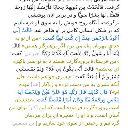
گرفت. فَاتَّخَذَتْ مِن دُونِهِمْ حِجَابًا فَأَرْسَلْنَا إِلَيْهَا رُوحَنَا
فَتَمَثَّلَ لَهَا بَشَرًا سَوِيًّا و در برابر آنان پوششي
برگرفت، آنگاه روح خويش را به سوي او فرستاديم
که در شکل انساني کامل بر او ظاهر شد.
قَالَتْ إِنِّي
أَعُوذُ بِالرَّحْمَن مِنكَ إِن كُنتَ تَقِيًّا گفت:
«من از تو به
خداي مهربان پناه مي برم اگر پرهيزگار هستي»
قَالَ
إِنَّمَا أَنَا رَسُولُ رَبِّكِ لِأَهَبَ لَكِ غُلَامًا زَكِيًّا
[جبرئيل]
گفت:
«من فرستادۀ پروردگارت هستم تا به تو پسر پاکيزه
اي ببخشم»
قَالَتْ أَنَّى يَكُونُ لِي غُلَامٌ وَلَمْ يَمْسَسْنِي
بَشَرٌ وَلَمْ أَكُ بَغِيًّا گفت:
«پسري خواهم داشت حال
آنکه بشري به من دست نزده و زناکار
[هم]
نبوده
ام»
؟
قَالَ كَذَلِكِ قَالَ رَبُّكِ هُوَ عَلَيَّ هَيِّنٌ وَلِنَجْعَلَهُ آيَةً
لِلنَّاسِ وَرَحْمَةً مِّنَّا وَكَانَ أَمْرًا مَّقْضِيًّا گفت:
«بدنيسان
است،پروردگارت فرموده است که اين
[کار]
براي من
آسان است، و تا او را معجزه اي براي مردمان
گردانيم و رحمتي از سوي خود سازيم و
[اين تصميم]