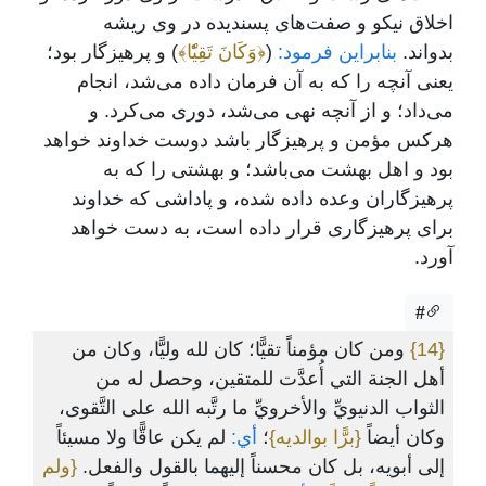
اخلاق نیکو و صفت‌های پسندیده در وی ریشه
بدواند.
بنابراین فرمود:
(
﴿وَكَانَ تَقِيّٗا﴾
) و پرهیزگار بود؛
یعنی آنچه را که به آن فرمان داده می‌شد، انجام
می‌داد؛ و از آنچه نهی می‌شد، دوری می‌کرد. و
هرکس مؤمن و پرهیزگار باشد دوست خداوند خواهد
بود و اهل بهشت می‌باشد؛ و بهشتی را که به
پرهیزگاران وعده داده شده، و پاداشی که خداوند
برای پرهیزگاری قرار داده است، به دست خواهد
آورد.
#
{14}
ومن كان مؤمناً تقيًّا؛ كان لله وليًّا، وكان من
أهل الجنة التي أُعدَّت للمتقين، وحصل له من
الثواب الدنيويِّ والأخرويِّ ما رتَّبه الله على التَّقوى،
وكان أيضاً
{برًّا بوالديه}
؛
أي:
لم يكن عاقًّا ولا مسيئاً
إلى أبويه، بل كان محسناً إليهما بالقول والفعل.
{ولم