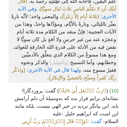
علم اليقين، فأجابه الله إلى طِلْبَتِهِ رحمةً به.
{قال
آيتُك أن لا تكلِّمَ الناس ثلاثَ ليال سويًّا}
،
وفي الآية
الأخرى:
{ثلاثةَ أيام إلاَّ رَمْزاً}
، والمعنى واحد؛ لأنَّه تارةً
يعبِّر بالليالي، وتارةً بالأيَّام، ومؤدَّاها واحدٌ، وهذا من
الآيات العجيبة؛ فإنَّ منعَه من الكلام مدة ثلاثة أيام
وعجزَه عنه من غير خرسٍ ولا آفةٍ بل كان سويًّا لا
نقصَ فيه من الأدلة على قدرةِ الله الخارقةِ للعوائد،
ومع هذا ممنوعٌ من الكلام الذي يتعلَّق بالآدميِّين
وخطابهم، وأما التسبيح
[والتهليل]
والذكر ونحوه
فغيرُ ممنوع منه،
ولهذا قال في الآية الأخرى:
{واذكُر
ربَّك كثيراً وسبِّح بالعشيِّ والإبكار}
.
(10)
(
﴿رَبِّ ٱجۡعَل لِّيٓ ءَايَةٗ﴾
) گفت: پروردگارا!
نشانه‌ای برایم قرار بده که به‌وسیلۀ آن دلم آرامش
یابد. این بیانگر تردید در خبر الهی نیست، بلکه مانند
این است که ابراهیم خلیل -علیه
السلام-
گفت:
﴿وَإِذۡ قَالَ إِبۡرَٰهِ‍ۧمُ رَبِّ أَرِنِي