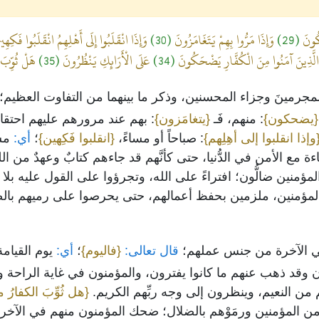
َكُونَ
(29)
وَإِذَا مَرُّوا بِهِمْ يَتَغَامَزُونَ
(30)
وَإِذَا انْقَلَبُوا إِلَى أَهْلِهِمُ انْقَلَبُوا فَكِهِ
 الَّذِينَ آمَنُوا مِنَ الْكُفَّارِ يَضْحَكُونَ
(34)
عَلَى الْأَرَائِكِ يَنْظُرُونَ
(35)
هَلْ ثُوِّبَ ا
مجرمينَ وجزاء المحسنين، وذكر ما بينهما من التفاوت العظيم؛ أخب
{يضحكون}
: منهم، فَـ
{يتغامَزون}
: بهم عند مرورهم عليهم احتقارا
وإذا انقلبوا إلى أهِلِهم}
: صباحاً أو مساءً،
{انقلبوا فَكِهين}
؛
أي:
مسر
اءة مع الأمن في الدُّنيا، حتى كأنَّهم قد جاءهم كتابٌ وعهدٌ من ال
المؤمنين ضالُّون؛ افتراءً على الله، وتجرؤوا على القول عليه بلا 
ؤمنين، ملزمين بحفظ أعمالهم، حتى يحرصوا على رميهم بالضَّلال، 
ي الآخرة من جنس عملهم؛
قال تعالى:
{فاليوم}
؛
أي:
يوم القيام
بون وقد ذهب عنهم ما كانوا يفترون، والمؤمنون في غاية الراحة و
لهم من النعيم، وينظرون إلى وجه ربِّهم الكريم.
{هل ثُوِّبَ الكفارُ 
 المؤمنين ورمَوْهم بالضلال؛ ضحك المؤمنون منهم في الآخرة،