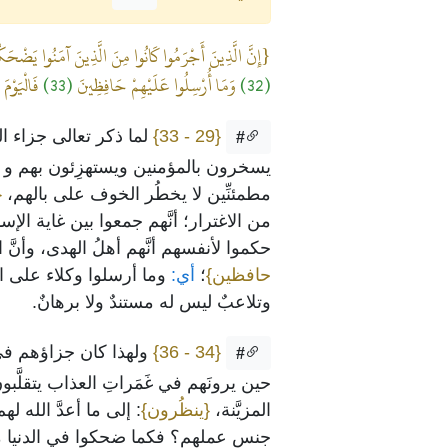
{إِنَّ الَّذِينَ أَجْرَمُوا كَانُوا مِنَ الَّذِينَ آمَنُوا يَضْح
(32)
وَمَا أُرْسِلُوا عَلَيْهِمْ حَافِظِينَ
(33)
فَالْيَوْمَ
{29 - 33}
لما ذكر تعالى جزاء ال
#
يسخرون بالمؤمنين ويستهزِئون بهم و
مطمئنِّين لا يخطُر الخوف على بالهم،
{
من الاغترار؛ أنَّهم جمعوا بين غاية الإس
حكموا لأنفسهم أنَّهم أهلُ الهدى، وأنَّ 
حافظين}
؛
أي:
وما أرسلوا وكلاء على الم
وتلاعبٌ ليس له مستندٌ ولا برهانٌ.
{34 - 36}
ولهذا كان جزاؤهم ف
#
حين يرونَهم في غَمَراتِ العذاب يتقلَّ
المزيَّنة،
{ينظُرون}
: إلى ما أعدَّ الله 
جنس عملهم؟ فكما ضحكوا في الدنيا من