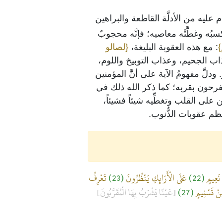
ام عليه من الأدلَّة القاطعة والبراهين
ُه وغطَّتْه معاصيه؛ فإنَّه محجوبٌ
}
: مع هذه العقوبة البليغة،
{لصالو
ذاب الجحيم، وعذاب التوبيخ واللوم،
َّ مفهومُ الآية على أنَّ المؤمنين
 ويفرحون بقربه؛ كما ذكر الله ذلك في
ن على القلب وتغطِّيه شيئاً فشيئاً،
ظم عقوبات الذُّنوب.
ي نَعِيمٍ
(22)
عَلَى الْأَرَائِكِ يَنْظُرُونَ
(23)
تَعْرِفُ
نْ تَسْنِيمٍ
(27)
[عَيْنًا يَشْرَبُ بِهَا الْمُقَرَّبُونَ]