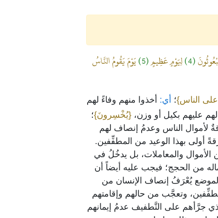
َبْعُوثُونَ
(4)
لِيَوْمٍ عَظِيمٍ
(5)
يَوْمَ يَقُومُ النَّاسُ
ا على الناس}
؛
أي:
أخذوا منهم وفاءً لهم
 لهم عليهم بكيل أو وزن،
{يُخْسِرونَ}
؛
رقةٌ لأموال الناس وعدمُ إنصاف لهم
قةً أولى بهذا الوعيد من المطفِّفين.
ن الأموال والمعاملات، بل يدخُلُ في
ماله من الحجج؛ فيجب عليه أيضاً أن
الموضع يُعْرَفُ إنصاف الإنسان من
المطفِّفين، وتعجَّب من حالهم وإقامتهم
ذي جرَّأهم على التَّطفيف عدمُ إيمانهم