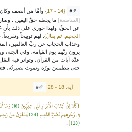
{14 - 17}
وأمَّا مَن أنصف وكان مق
#
[الساطعة]
ما يجعله حقَّ اليقين ، وصار
عن الحقِّ، ولهذا جوزي على ذلك بأن حُج
الجحيم. ثم يقالُ}
: لهم توبيخاً وتقريعاً:
{
وعذاب الحجاب عن ربِّ العالمين، المتض
يرون ربَّهم يوم القيامة، وفي الجنة، وي
عدَّة آيات من القرآن، وتواتر فيه النقل 
حتى ينطمسَ نورُه وتموتَ بصيرتُه، فتنق
آية: 18 - 28
#
{كَلَّا إِنَّ كِتَابَ الْأَبْرَارِ لَفِي عِلِّيِّينَ
(18)
وَمَا أَدْ
فِي وُجُوهِهِمْ نَضْرَةَ النَّعِيمِ
(24)
يُسْقَوْنَ مِنْ رَحِيق
}
(28)
.