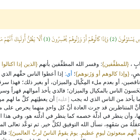
َاسِ يَسْتَوْفُونَ
(2)
وَإِذَا كَالُوهُمْ أَوْ وَزَنُوهُمْ يُخْسِرُونَ
(3)
أَلَا يَظُنُّ أُولَئِكَ أَنَّهُمْ م
بٍ ،
{للمطفِّفين}
: وفسر الله المطفِّفين بأنهم
{الذين إذا اكتالو
نقصٍ،
{وإذا كالوهم أو وَزَنوهم}
؛
أي:
إذا أعطوا الناس حقَّهم الذي
 ناقصين، أو بعدم ملء المِكْيال والميزان، أو بغير ذلك؛ فهذا س
بْخَسونَ الناس بالمكيال والميزان؛ فالذي يأخذ أموالهم قهراً وسر
 كما يأخذ من الناس الذي له يجب
[عليه]
أن يعطِيَهم كلَّ ما لهم م
 أنَّ المتناظرين قد جرت العادة أنَّ كل واحدٍ منهما يحرص على 
مها، وأن ينظر في أدلَّة خصمه كما ينظر في أدلَّته هو، وفي هذا 
قلُهُ من سَفَهِهِ، نسأل الله التوفيق لكلِّ خير. ثم توعَّد تعالى 
 أنَّهم مبعوثونَ ليومٍ عظيمٍ. يومَ يقومُ الناسُ لربِّ العالمينَ}
: فال