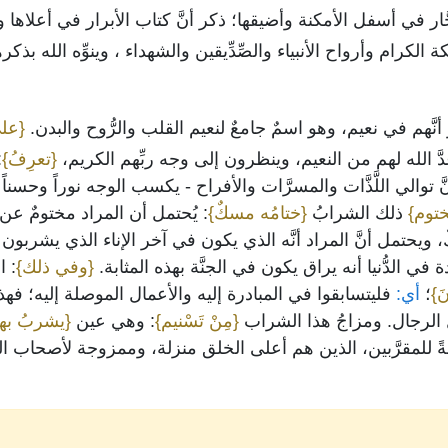
َّار في أسفل الأمكنة وأضيقها؛ ذكر أنَّ كتاب الأبرار في أعلاها 
ة الكرام وأرواح الأنبياء والصِّدِّيقين والشهداء ، وينوِّه الله بذك
َكَرَ أنَّهم في نعيم، وهو اسمٌ جامعٌ لنعيم القلب والرُّوح والبدن.
{على
دَّ الله لهم من النعيم، وينظرون إلى وجه ربِّهم الكريم،
{تعرِفُ}
:
 توالي اللَّذَّات والمسرَّات والأفراح - يكسب الوجه نوراً وحسناً
توم}
ذلك الشرابُ
{ختامُه مسكٌ}
: يُحتمل أن المراد مختومٌ عن أن 
ويحتمل أنَّ المراد أنَّه الذي يكون في آخر الإناء الذي يشربو
في الدُّنيا أنه يراق يكون في الجنَّة بهذه المثابة.
{وفي ذلك}
: ا
َ}
؛
أي:
فليتسابقوا في المبادرة إليه والأعمال الموصلة إليه؛ فهذا 
الرجال. ومزاجُ هذا الشراب
{مِنْ تَسْنيم}
: وهي عين
{يشربُ بها 
ً للمقرَّبين، الذين هم أعلى الخلق منزلة، وممزوجة لأصحاب ال