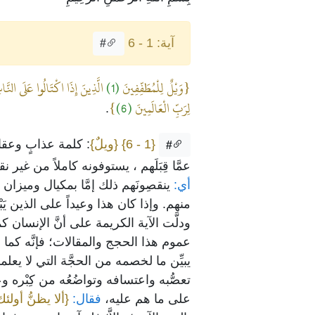
آية: 1 - 6
#
{وَيْلٌ لِلْمُطَفِّفِينَ
(1)
الَّذِينَ إِذَا اكْتَالُوا عَلَى النّ
لِرَبِّ الْعَالَمِينَ
(6)
}
.
{1 - 6}
{ويلٌ}
: كلمة عذابٍ وعقا
#
عمَّا قِبَلَهم ، يستوفونه كاملاً من غير 
أي:
ينقصِونَهم ذلك إمَّا بمكيال وميزان
منهم. وإذا كان هذا وعيداً على الذين يَ
ودلَّت الآية الكريمة على أنَّ الإنسان
عموم هذا الحجج والمقالات؛ فإنَّه كما
يبيِّن ما لخصمه من الحجَّة التي لا يعل
تعصُّبه واعتسافه وتواضُعُه من كِبْره وع
على ما هم عليه،
فقال:
{ألا يظنُّ أولئك