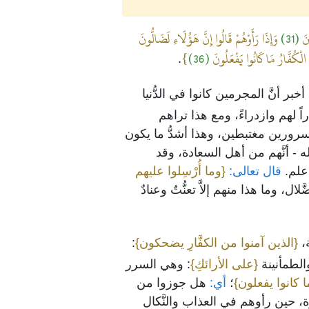
ينَ
(31)
وَإِذَا رَأَوْهُمْ قَالُوا إِنَّ هَؤُلَاءِ لَضَالُّونَ
لْكُفَّارُ مَا كَانُوا يَفْعَلُونَ
(36)
}
.
ر أنَّ المجرمين كانوا في الدُّنيا
ً لهم وازدراءً، ومع هذا تراهم
ورين مغتبطين، وهذا أشدُّ ما يكون
له - أنَّهم من أهل السعادة، وقد
علم.
قال تعالى:
{وما أُرْسِلوا عليهم
وما هذا منهم إلاَّ تعنُّتٌ وعنادٌ
ة،
{الذين آمنوا من الكفَّارِ يضحكون}
:
الطمأنينة
{على الأرائكِ}
: وهي السرر
ما كانوا يفعلون}
؛
أي:
هل جوزوا من
 حين رأوهم في العذاب والنَّكال