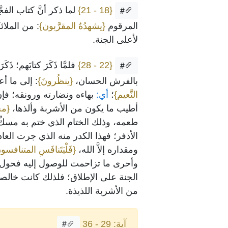
{18 - 21}
لما ذكر أنَّ كتاب الفج
#
المرقوم
{يشهدُهُ المقرَّبون}
: من الملائك
لأعلى الجنة.
{22 - 28}
فلمَّا ذَكَرَ كتابَهم؛ ذ
#
بالفرش الحسان،
{ينظُرونَ}
: إلى ما أع
النَّعيم}
؛
أي:
بهاءه ونضارته ورونقه؛ فإنَّ
أطيب ما يكون من الأشربة وألذها،
{مخ
طعمه، وذلك الختام الذي ختم به مسكٌ، 
الأذفر؛ فهذا الكدر منه الذي جرت العادة 
ومقداره إلاَّ الله،
{فَلْيَتَنافَسِ المتنافسون
وأحرى ما تزاحمت للوصول إليه فحول 
الجنة على الإطلاق؛ فلذلك كانت خالصة
من الأشربة اللذيذة.
آية: 29 - 36
#