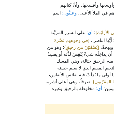
وأوسعها وأفسحها، وأنَّ كتابهم
رهم في الملأ الأعلى.
وعليُّون:
اسم
 الأرائِكِ}
؛
أي:
على السرر المزيَّنة
 أيُّها الناظر ،
{في وجوههم نَضْرَةَ
 وبهجةً،
{يُسْقَوْنَ من رحيقٍ}
: وهو من
يداخِلَه شيءٌ يُنْقِصُ لذَّته أو يفسِدُ
ن منه الرحيق حثالة، وهي المسك
لنعيم المقيم الذي لا يعلم حسنه
أولى ما بُذِلَتْ فيه نفائس الأنفاس،
المقرَّبون}
: صرفاً، وهي أعلى أشربة
يمين؛
أي:
مخلوطة بالرحيق وغيره