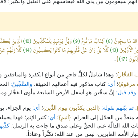
فوا أنهم سيقومون بين يدي الله فيحاسبهم على القليل والكثير؛ لأق
رَاكَ مَا سِجِّينٌ
(8)
كِتَابٌ مَرْقُومٌ
(9)
وَيْلٌ يَوْمَئِذٍ لِلْمُكَذِّبِينَ
(10)
الَّذِينَ يُكَذِّب
رُ الْأَوَّلِينَ
(13)
كَلَّا بَلْ رَانَ عَلَى قُلُوبِهِمْ مَا كَانُوا يَكْسِبُونَ
(14)
كَلَّا إِنَّهُمْ عَن
ذِّبُونَ
(17)
}
.
ب الفجَّارِ}
: وهذا شاملٌ لكلِّ فاجرٍ من أنواع الكفرة والمنافقين 
ٌ مرقومٌ}
؛
أي:
كتاب مذكور فيه أعمالهم الخبيثة.
والسِّجِّينُ:
المحلّ
وقد قيل:
إنَّ سجِّين هو أسفل الأرض السابعة مأوى الفجَّار وم
.
ثم بيَّنهم بقوله:
{الذين يكذِّبون بيوم الدِّين}
؛
أي:
يوم الجزاء، يوم
 متعدٍّ من الحلال إلى الحرام.
{أثيمٍ}
؛
أي:
كثير الإثم؛ فهذا يحمل
ات الله الدالَّة على الحقِّ وعلى صدق ما جاءت به الرسل؛
كذَّبه
ار الأمم الغابرين، ليس من عند الله؛ تكبُّراً وعناداً.