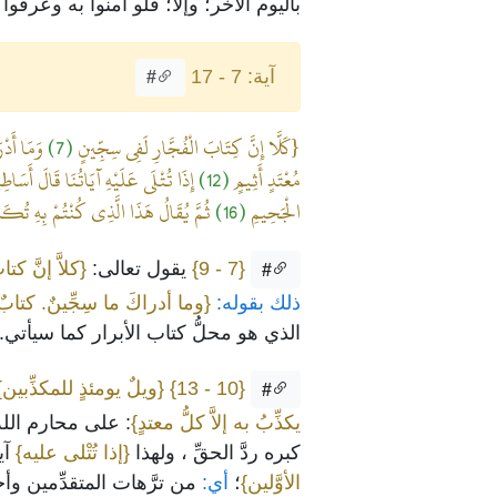
باليوم الآخر؛ وإلاَّ؛ فلو آمنوا به وعر
آية: 7 - 17
#
{كَلَّا إِنَّ كِتَابَ الْفُجَّارِ لَفِي سِجِّينٍ
(7)
وَمَا أَدْ
مُعْتَدٍ أَثِيمٍ
(12)
إِذَا تُتْلَى عَلَيْهِ آيَاتُنَا قَالَ أَسَاطِي
الْجَحِيمِ
(16)
ثُمَّ يُقَالُ هَذَا الَّذِي كُنْتُمْ بِهِ تُكَ
{7 - 9}
يقول تعالى:
{كلاَّ إنَّ كتا
#
ذلك بقوله:
{وما أدراكَ ما سِجِّينٌ. كتاب
الذي هو محلُّ كتاب الأبرار كما سيأتي.
{10 - 13}
{ويلٌ يومئذٍ للمكذِّبين}
#
يكذِّبُ به إلاَّ كلُّ معتدٍ}
: على محارم الله
كبره ردَّ الحقِّ ، ولهذا
{إذا تُتْلى عليه}
آي
الأوَّلين}
؛
أي:
من ترَّهات المتقدِّمين وأخب