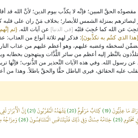
صودُه الحقَّ المبين؛ فإنَّه لا يكذِّب بيوم الدين؛ لأنَّ الله قد أق
 لبصائرهم بمنزلة الشمس للأبصار؛ بخلاف مَنْ ران على قلبه كسب
ِبَ عن الله كما حُجِبَ قلبُه
[في الدنيا]
عن آيات الله.
{ثم إنَّهم
هذا الذي كنتُم به تكذِّبونَ}
: فذكر لهم ثلاثة أنواع من العذاب: ع
مِّن لسخطه وغضبه عليهم، وهو أعظم عليهم من عذاب النار. ودل
تلذَّذون بالنَّظر إليه أعظم من سائر اللَّذَّات ويبتهجون بخطابه
عن رسول الله. وفي هذه الآيات التَّحذير من الذُّنوب؛ فإنَّها تري
لب عليه الحقائق، فيرى الباطل حقًّا والحقَّ باطلاً. وهذا من أع
رَاكَ مَا عِلِّيُّونَ
(19)
كِتَابٌ مَرْقُومٌ
(20)
يَشْهَدُهُ الْمُقَرَّبُونَ
(21)
إِنَّ الْأَبْرَارَ لَفِ
ٍ مَخْتُومٍ
(25)
خِتَامُهُ مِسْكٌ وَفِي ذَلِكَ فَلْيَتَنَافَسِ الْمُتَنَافِسُونَ
(26)
وَمِزَاجُهُ مِ