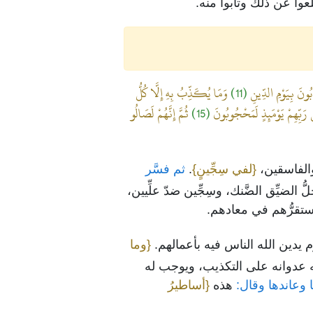
لعوا عن ذلك وتابوا منه.
ُونَ بِيَوْمِ الدِّينِ
(11)
وَمَا يُكَذِّبُ بِهِ إِلَّا كُلُّ
ْ رَبِّهِمْ يَوْمَئِذٍ لَمَحْجُوبُونَ
(15)
ثُمَّ إِنَّهُمْ لَصَالُو
والفاسقين،
{لفي سِجِّينٍ}
.
ثم فسَّر
ُ الضيِّق الضَّنك، وسِجِّين ضدّ علِّيين،
ستقرُّهم في معادهم.
 يدين الله الناس فيه بأعمالهم.
{وما
ه عدوانه على التكذيب، ويوجب له
ا وعاندها وقال:
هذه
{أساطيرُ