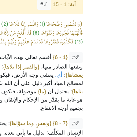
آية: 1 - 15
#
{وَالشَّمْسِ وَضُحَاهَا
(1)
وَالْقَمَرِ إِذَا تَلَاهَا
(2)
و
فَأَلْهَمَهَا فُجُورَهَا وَتَقْوَاهَا
(8)
قَدْ أَفْلَحَ مَنْ زَكَّاهَ
(13)
فَكَذَّبُوهُ فَعَقَرُوهَا فَدَمْدَمَ عَلَيْهِمْ رَبُّهُمْ بِذَنْ
{1 - 6}
أقسم تعالى بهذه الآيات
#
ونفعها الصادر منها،
{والقمر إذا تلاها}
؛
أ
يغشاها}
؛
أي:
يغشى وجه الأرض، فيكون ما
لمصالح العباد أكبر دليل على أن الله بك
بناها}
: يحتمل أن
{ما}
موصولة، فيكون الإ
هو غاية ما يقدَّر من الإحكام والإتقان 
بجميع أوجه الانتفاع.
{7 - 8}
{ونفسٍ وما سوَّاها}
: يحت
#
الإنسان المكلَّف؛ بدليل ما يأتي بعده. و