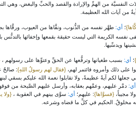
نفعالات النفسيَّة من الهمِّ والإرادة والقصد والحبِّ والبغض، وهي الت
ةٌ من آيات الله العظيمة.
اها}
؛
أي:
طهَّر نفسه من الذُّنوب، ونقَّاها من العيوب، ورقَّاها بطا
 نفسه الكريمة التي ليست حقيقة بقمعها وإخفائها بالتدنُّس بالرَّذ
شينها ويدسِّيها.
؛
أي:
بسبب طغيانها وترفُّعها عن الحقِّ وعتوِّها على رسولهم ،
{
قوا على ذلك وأمروه فائتمر لهم،
{فقال لهم رسولُ اللهِ}
: صالحٌ ع
 جعلها لكم آيةً عظيمةً، ولا تقابلوا نعمة الله عليكم بسقي لبنها أن
ي:
دمَّر عليهم، وعمَّهم بعقابه، وأرسل عليهم الصَّيحة من فوقه
لا مجيباً،
{فسوَّاها}
: عليهم؛
أي:
سوَّى بينهم في العقوبة ،
{ولا ي
ه مخلوقٌ. الحكيم في كلِّ ما قضاه وشرعه.