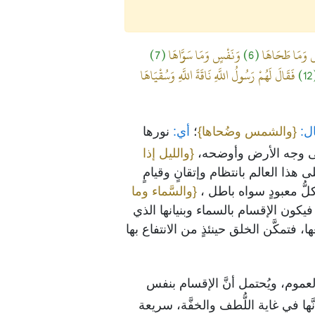
ِ وَمَا طَحَاهَا
(6)
وَنَفْسٍ وَمَا سَوَّاهَا
(7)
(
فَقَالَ لَهُمْ رَسُولُ اللَّهِ نَاقَةَ اللَّهِ وَسُقْيَاهَا
ل:
{والشمس وضُحاها}
؛
أي:
نورها
لى وجه الأرض وأوضحه،
{والليل إذا
ذا العالم بانتظام وإتقانٍ وقيامٍ
كلُّ معبودٍ سواه باطل ،
{والسَّماء وما
فيكون الإقسام بالسماء وبنيانها الذي
ها، فتمكَّن الخلق حينئذٍ من الانتفاع بها
 العموم، ويُحتمل أنَّ الإقسام بنفس
َها في غاية اللُّطف والخفَّة، سريعة