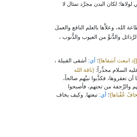
ي لولاها؛ لكان البدن مجرَّد تمثال لا
عة الله، وعلاَّها بالعلم النافع والعمل
ائل والدُّنوِّ من العيوب والذُّنوب ،
إذ انبعث أشقاها}
؛
أي:
أشقى القبيلة ،
ليه السلام محذِّراً:
{ناقة الله
 تعقروها، فكذَّبوا نبيَّهم صالحاً،
م والرَّجفة من تحتهم، فأصبحوا
خافُ عُقْباها}
؛
أي:
تبعتها. وكيف يخاف