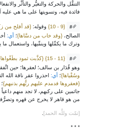
التنقُّل والحركة والتغيُّر والتأثُّر والا
فائدة فيه، وتسويتها على ما هي عليه آي
{9 - 10}
وقوله:
{قد أفلح من زكَّ
#
الصالح،
{وقد خاب من دسَّاها}
؛
أي:
أخفى
وترك ما يكمِّلها وينمِّيها، واستعمال ما ي
{11 - 15}
{كذَّبت ثمود بطَغْواها}
#
وهو قُدَار بن سالف؛ لعقرها؛ حين اتَّف
وسُقْياها}
؛
أي:
احذروا عقر ناقة الله التي
{فعقروها فدمدم عليهم ربُّهم بذنبهم}
؛
أ
جاثمين على ركبهم، لا تجد منهم داعياً و
من هو قاهر لا يخرج عن قهره وتصرُّف
[تمّت وللَّه الحمد]
.
* * *