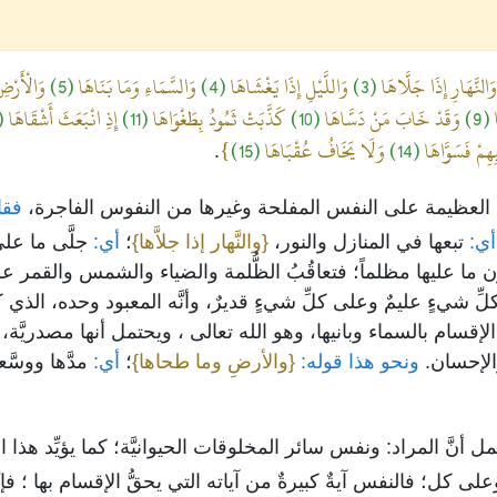
َالنَّهَارِ إِذَا جَلَّاهَا
(3)
وَاللَّيْلِ إِذَا يَغْشَاهَا
(4)
وَالسَّمَاءِ وَمَا بَنَاهَا
(5)
وَالْأَرْض
ا
(9)
وَقَدْ خَابَ مَنْ دَسَّاهَا
(10)
كَذَّبَتْ ثَمُودُ بِطَغْوَاهَا
(11)
إِذِ انْبَعَثَ أَشْقَاهَا
12)
بِهِمْ فَسَوَّاهَا
(14)
وَلَا يَخَافُ عُقْبَاهَا
(15)
}
.
 العظيمة على النفس المفلحة وغيرها من النفوس الفاجرة،
فقا
ي:
تبعها في المنازل والنور،
{والنَّهار إذا جلاَّها}
؛
أي:
جلَّى ما ع
 عليها مظلماً؛ فتعاقُبُ الظُّلمة والضياء والشمس والقمر على ه
لِّ شيءٍ عليمٌ وعلى كلِّ شيءٍ قديرٌ، وأنَّه المعبود وحده، الذي 
قسام بالسماء وبانيها، وهو الله تعالى ، ويحتمل أنها مصدريَّة، 
والإحسان.
ونحو هذا قوله:
{والأرضِ وما طحاها}
؛
أي:
مدَّها ووسَّع
مل أنَّ المراد: ونفس سائر المخلوقات الحيوانيَّة؛ كما يؤيِّد هذا
على كل؛ فالنفس آيةٌ كبيرةٌ من آياته التي يحقُّ الإقسام بها ؛ فإنّ