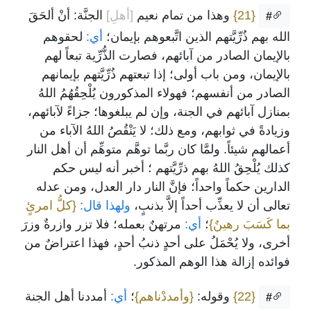
{21}
وهذا من تمام نعيم
[أهلِ]
الجنَّة: أنْ ألحَقَ
#
الله بهم ذُرِّيَّتهم الذين اتَّبعوهم بإيمان؛
أي:
لحقوهم
بالإيمان الصادر من آبائهم، فصارت الذُّرِّية تبعاً لهم
بالإيمان، ومن باب أولى؛ إذا تبعتهم ذُرِّيَّتهم بإيمانهم
الصادر من أنفسهم؛ فهولاء المذكورون يُلْحِقُهُمُ اللهُ
بمنازل آبائهم في الجنة، وإن لم يبلغوها؛ جزاءً لآبائهم،
وزيادةً في ثوابهم، ومع ذلك؛ لا يَنْقُصُ اللهُ الآباء من
أعمالهم شيئاً. ولمَّا كان ربَّما توهَّم متوهِّم أن أهل النار
كذلك يُلْحِقُ اللهُ بهم ذرِّيَّتهم ؛ أخبر أنه ليس حكم
الدارين حكماً واحداً؛ فإنَّ النار دار العدل، ومن عدله
تعالى أن لا يعذِّب أحداً إلاَّ بذنبٍ،
ولهذا قال:
{كلُّ امرئٍ
بما كَسَبَ رهينٌ}
؛
أي:
مرتهنٌ بعمله؛ فلا تزر وازرةٌ وزرَ
أخرى، ولا يُحْمَلُ على أحدٍ ذنبُ أحدٍ، فهذا اعتراضٌ من
فوائده إزالة هذا الوهم المذكور.
{22}
وقوله:
{وأمددْناهم}
؛
أي:
أمددنا أهل الجنة
#