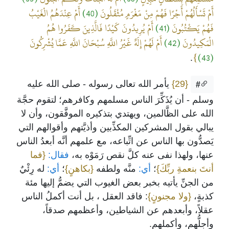
أَمْ تَسْأَلُهُمْ أَجْرًا فَهُمْ مِنْ مَغْرَمٍ مُثْقَلُونَ
(40)
أَمْ عِنْدَهُمُ الْغَيْبُ
فَهُمْ يَكْتُبُونَ
(41)
أَمْ يُرِيدُونَ كَيْدًا فَالَّذِينَ كَفَرُوا هُمُ
الْمَكِيدُونَ
(42)
أَمْ لَهُمْ إِلَهٌ غَيْرُ اللَّهِ سُبْحَانَ اللَّهِ عَمَّا يُشْرِكُونَ
}
(43)
.
{29}
يأمر الله تعالى رسوله - صلى الله عليه
#
وسلم - أن يُذَكِّرَ الناس مسلمهم وكافرهم؛ لتقوم حجَّة
الله على الظَّالمين، ويهتدي بتذكيره الموفَّقون، وأن لا
يبالي بقول المشركين المكذِّبين وأذيَّتهم وأقوالهم التي
يَصدُّون بها الناس عن اتِّباعه، مع علمهم أنَّه أبعدُ الناس
عنها، ولهذا نفى عنه كلَّ نقص رَمَوْه به،
فقال:
{فما
أنتَ بنعمةِ ربِّكَ}
؛
أي:
منَّه ولطفه
{بكاهنٍ}
؛
أي:
له رِئْيٌ
من الجنِّ يأتيه بخبر بعض الغيوب التي يضمُّ إليها مئة
كذبةٍ،
{ولا مجنونٍ}
: فاقد العقل ، بل أنت أكملُ الناس
عقلاً، وأبعدهم عن الشياطين، وأعظمهم صدقاً،
وأجلُّهم، وأكملهم.