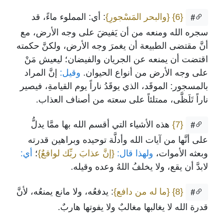
{6}
{والبحر المَسْجورِ}
: أي: المملوء ماءً، قد
#
سجره الله ومنعه من أن يَفيضَ على وجه الأرض، مع
أنَّ مقتضى الطبيعة أن يغمرَ وجه الأرض، ولكنَّ حكمته
اقتضت أن يمنعه عن الجريان والفيضان؛ ليعيش مَنْ
على وجه الأرض من أنواع الحيوان.
وقيل:
إنَّ المراد
بالمسجور: الموقَد، الذي يوقَدُ ناراً يوم القيامةِ، فيصير
ناراً تَلَظَّى، ممتلئاً على سعته من أصناف العذاب.
{7}
هذه الأشياء التي أقسم الله بها ممَّا يدلُّ
#
على أنَّها من آيات الله وأدلَّة توحيده وبراهين قدرته
وبعثه الأموات،
ولهذا قال:
{إنَّ عذابَ ربِّك لواقعٌ}
؛
أي:
لابدَّ أن يقع، ولا يخلفُ اللهُ وعده وقيله.
{8}
{ما له من دافع}
: يدفعُه، ولا مانع يمنعُه، لأنَّ
#
قدرة الله لا يغالبها مغالبٌ ولا يفوتها هاربٌ.