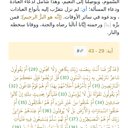
السَّموم، ويوصِلَنا إلى النعيم، وهذا شاملٌ لدعاء العبادة
ودعاء المسألة؛
أي:
لم نزل نتقرَّب إليه بأنواع العبادات
، وندعوه في سائر الأوقات.
{إنَّه هو البرُّ الرحيم}
: فمن
برِّه
[بنا]
ورحمته إيَّانا أنالَنا رضاه والجنة، ووقانا سخطه
والنار.
آية: 29 - 43
#
{فَذَكِّرْ فَمَا أَنْتَ بِنِعْمَتِ رَبِّكَ بِكَاهِنٍ وَلَا مَجْنُونٍ
(29)
أَمْ يَقُولُونَ
شَاعِرٌ نَتَرَبَّصُ بِهِ رَيْبَ الْمَنُونِ
(30)
قُلْ تَرَبَّصُوا فَإِنِّي مَعَكُمْ مِنَ
الْمُتَرَبِّصِينَ
(31)
أَمْ تَأْمُرُهُمْ أَحْلَامُهُمْ بِهَذَا أَمْ هُمْ قَوْمٌ طَاغُونَ
(32)
أَمْ يَقُولُونَ تَقَوَّلَهُ بَلْ لَا يُؤْمِنُونَ
(33)
فَلْيَأْتُوا بِحَدِيثٍ مِثْلِهِ إِنْ كَانُوا
صَادِقِينَ
(34)
أَمْ خُلِقُوا مِنْ غَيْرِ شَيْءٍ أَمْ هُمُ الْخَالِقُونَ
(35)
أَمْ
خَلَقُوا السَّمَاوَاتِ وَالْأَرْضَ بَلْ لَا يُوقِنُونَ
(36)
أَمْ عِنْدَهُمْ خَزَائِنُ
رَبِّكَ أَمْ هُمُ الْمُصَيْطِرُونَ
(37)
أَمْ لَهُمْ سُلَّمٌ يَسْتَمِعُونَ فِيهِ فَلْيَأْتِ
مُسْتَمِعُهُمْ بِسُلْطَانٍ مُبِينٍ
(38)
أَمْ لَهُ الْبَنَاتُ وَلَكُمُ الْبَنُونَ
(39)