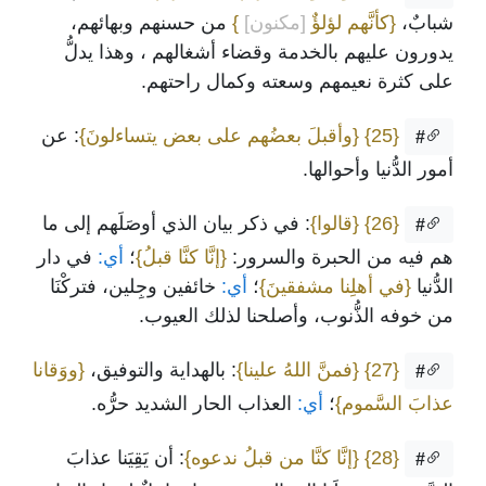
شبابٌ،
{كأنَّهم لؤلؤٌ
[مكنون]
}
من حسنهم وبهائهم،
يدورون عليهم بالخدمة وقضاء أشغالهم ، وهذا يدلُّ
على كثرة نعيمهم وسعته وكمال راحتهم.
{25}
{وأقبلَ بعضُهم على بعض يتساءلونَ}
: عن
#
أمور الدُّنيا وأحوالها.
{26}
{قالوا}
: في ذكر بيان الذي أوصَلَهم إلى ما
#
هم فيه من الحبرة والسرور:
{إنَّا كنَّا قبلُ}
؛
أي:
في دار
الدُّنيا
{في أهلِنا مشفقينَ}
؛
أي:
خائفين وجِلين، فتركْنَا
من خوفه الذُّنوب، وأصلحنا لذلك العيوب.
{27}
{فمنَّ اللهُ علينا}
: بالهداية والتوفيق،
{ووَقانا
#
عذابَ السَّموم}
؛
أي:
العذاب الحار الشديد حرُّه.
{28}
{إنَّا كنَّا من قبلُ ندعوه}
: أن يَقِيَنا عذابَ
#