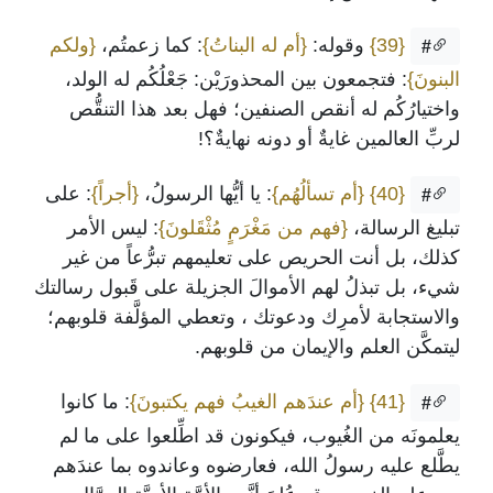
{39}
وقوله:
{أم له البناتُ}
: كما زعمتُم،
{ولكم
#
البنونَ}
: فتجمعون بين المحذورَيْن: جَعْلُكُم له الولد،
واختيارُكُم له أنقص الصنفين؛ فهل بعد هذا التنقُّص
لربِّ العالمين غايةٌ أو دونه نهايةٌ؟!
{40}
{أم تسألُهُم}
: يا أيُّها الرسولُ،
{أجراً}
: على
#
تبليغ الرسالة،
{فهم من مَغْرَمٍ مُثْقَلونَ}
: ليس الأمر
كذلك، بل أنت الحريص على تعليمهم تبرُّعاً من غير
شيء، بل تبذلُ لهم الأموالَ الجزيلة على قَبول رسالتك
والاستجابة لأمرِك ودعوتك ، وتعطي المؤلَّفة قلوبهم؛
ليتمكَّن العلم والإيمان من قلوبهم.
{41}
{أم عندَهم الغيبُ فهم يكتبونَ}
: ما كانوا
#
يعلمونَه من الغُيوب، فيكونون قد اطِّلعوا على ما لم
يطَّلع عليه رسولُ الله، فعارضوه وعاندوه بما عندَهم