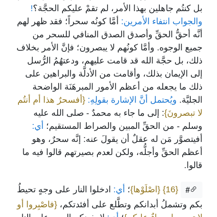
بل كنتُم جاهلين بهذا الأمر، لم تقمْ عليكم الحجَّة؟
!
والجواب انتفاء الأمرين:
أمَّا كونُه سحراً؛ فقد ظهر لهم
أنَّه أحقُّ الحقِّ وأصدق الصدق المنافي للسحر من
جميع الوجوه. وأمَّا كونُهم لا يبصرون؛ فإنَّ الأمر بخلاف
ذلك، بل حجَّة الله قد قامت عليهم، ودعتهُمُ الرُّسل
إلى الإيمان بذلك، وأقامت من الأدلَّة والبراهين على
ذلك ما يجعله من أعظم الأمور المبرهَنَة الواضحة
الجليَّة.
ويُحتمل أنَّ الإشارة بقولِهِ:
{أفسحرٌ هذا أم أنتُم
لا تبصرونَ}
: إلى ما جاء به محمدٌ - صلى الله عليه
وسلم - من الحقِّ المبين والصراط المستقيم؛
أي:
أفيتصوَّر مَن له عقلٌ أن يقولَ عنه: إنَّه سحرٌ، وهو
أعظم الحقِّ وأجلُّه، ولكن لعدم بصيرتهم قالوا فيه ما
قالوا.
{16}
{اصْلَوْها}
؛
أي:
ادخلوا النار على وجهٍ تحيطُ
#
بكم وتشملُ أبدانكم وتطَّلع على أفئدتكم،
{فاصْبِروا أو