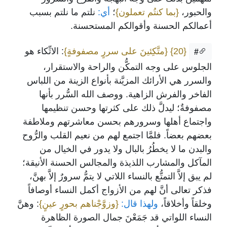
والحبور،
{بما كنتُم تعملون}
؛
أي:
نلتم ما نلتم بسبب
أعمالكم الحسنة وأقوالكم المستحسنة.
{20}
{متَّكِئينَ على سررٍ مصفوفةٍ}
: الاتِّكاء هو
#
الجلوس على وجه التمكُّن والراحة والاستقرار،
والسرر هي الأرائك المزيَّنة بأنواع الزينة من اللباس
الفاخر والفرش الزاهية. ووصف الله السُّرر بأنها
مصفوفةٌ؛ ليدلَّ ذلك على كثرتها وحسن تنظيمها
واجتماع أهلها وسرورهم بحسن معاشرتهم وملاطفة
بعضهم بعضاً. فلمَّا اجتمع لهم من نعيم القلب والرُّوح
والبدن ما لا يخطُرُ بالبال ولا يدور في الخيال من
المآكل والمشارب اللذيذة والمجالس الحسنة الأنيقة؛
لم يبق إلاَّ التمتُّع بالنساء اللاتي لا يتمُّ سرورٌ إلاَّ بهنَّ،
فذكر تعالى أنَّ لهم من الأزواج أكمل النساء أوصافاً
وخلقاً وأخلاقاً،
ولهذا قال:
{وزوَّجْناهم بحورٍ عينٍ}
: وهنَّ
النساء اللواتي قد جَمَعْنَ جمال الصورة الظاهرة