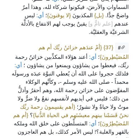
السماواتِ والأرضَ، فيكونوا شركاء لله، وهذا أمرٌ
واضحٌ جدًّا.
{بل}
المكذبونَ
{لا يوقنونَ}
؛
أي:
ليس
عندهم
[علم تامٌّ و]
يقينٌ يوجب لهم الانتفاع بالأدلَّة
الشرعيَّة والعقليَّة.
{37}
{أمْ عندَهم خزائنُ ربِّك أم هم
#
المُصَيْطِرونَ}
؛
أي:
أعند هؤلاء المكذِّبين خزائنُ رحمة
ربِّك، فيعطوا من يشاؤون ويمنعوا من يشاؤون ؛
أي:
فلذلك حجروا على الله أن يُعطي النبوَّة عبدَه ورسولَه
محمداً - صلى الله عليه وسلم -، وكأنَّهم الوكلاء
المفوَّضون على خزائن رحمة الله، وهم أحقرُ وأذلُّ
من ذلك؛ فليس في أيديهم لأنفسهم نفعٌ ولا ضرٌّ ولا
موتٌ ولا حياةٌ ولا نشورٌ؛
{أهم يقسِمونَ رحمةَ ربِّك
نحنُ قَسَمْنا بينهم معيشَتَهم في الحياة الدُّنيا}
؟
{أم هم
المُصَيْطِرُونَ}
؛
أي:
المتسلِّطون على خلق الله وملكه
بالقهر والغلبة؟! ليس الأمر كذلك، بل هم العاجزون