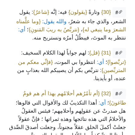
{30}
وتارةً
{يقولون}
فيه: إنَّه
{شاعرٌ}
: يقول
#
الشعر، والذي جاء به شعرٌ،
والله يقول:
{وما علَّمناه
الشعرَ وما ينبغي له}
،
{نتربَّصُ به ريبَ المَنونِ}
؛
أي:
ننتظر به الموتَ، فيبطُلُ أمرُه ونستريح منه.
{31}
{قل}
: لهم جواباً لهذا الكلام السخيف:
#
{تربَّصوا}
؛
أي:
انتظروا بي الموت،
{فإنِّي معكم من
المتربِّصين}
: نتربَّص بكم أن يصيبكم الله بعذابٍ من
عنده، أو بأيدينا.
{32}
{أم تأمُرُهم أحلامُهم بهذا أم هم قومٌ
#
طاغونَ}
؛
أي:
أهذا التكذيبُ لك والأقوال التي قالوها؛
هل صدرتْ عن عقولِهم وأحلامِهم؛ فبئس العقولُ
والأحلامُ التي هذه نتائجها وهذه ثمراتها ؛ فإنَّ عقولاً
جعلتْ أكملَ الخلق عقلاً مجنوناً، وجعلت أصدقَ الصِّدق