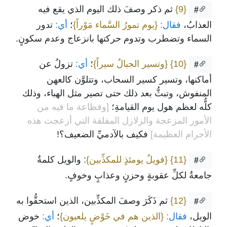
{9}
ثم ذكر وصفَ ذلك اليوم الذي يقع فيه
#
العذابُ،
فقال:
{يوم تمورُ السَّماء مَوْراً}
؛
أي:
تدور
السماء وتضطرب وتدوم حركتها بانزعاج وعدم سكونٍ.
{10}
{وتسير الجبالُ سيراً}
؛
أي:
تزولُ عن
#
أماكنها، وتسير كسير السحاب، وتتلوَّن كالعهن
المنفوش، وتبثُّ بعد ذلك حتى تصير مثل الهباء، وذلك
كلُّه لعظم هول يوم القيامةِ؛
[وفظاعة ما فيه من
الأمور المزعجة والزلازل المقلقة التي أزعجت هذه
الأجرام العظيمة]
فكيف بالآدميِّ الضعيف؟!
{11}
{فويلٌ يومئذٍ للمكذِّبين}
: والويل كلمةٌ
#
جامعةٌ لكلِّ عقوبةٍ وحزنٍ وعذابٍ وخوفٍ.
{12}
ثم ذَكَرَ وصفَ المكذِّبين، الذين استحقُّوا به
#
الويل،
فقال:
{الذين هم في خَوْضٍ يلعبون}
؛
أي:
خوض