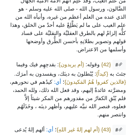
من علم الغيب، وقد عُلِمَ أنَّهم الأمَّة الأميَّة الجهَّال
الضَّالون، ورسول الله - صلى الله عليه وسلم - هو
الذي عنده من العلم أعظم من غيره، وأنبأه الله من
علم الغيب على ما لم يَطَّلِعْ عليه أحدٌ من الخلق، وهذا
كلُّه إلزامٌ لهم بالطرق العقليَّة والنقليَّة على فساد
قولهم وتصوير بطلانِهِ بأحسن الطُّرق وأوضحها
وأسلمها من الاعتراض.
{42}
وقوله:
{أم يريدون}
: بقدحِهِم فيك وفيما
#
جئتَ به
{كيداً}
: يُبْطلونَ به دينَك، ويفسدون به أمرَك.
{فالذين كفروا هُمُ المَكيدونَ}
؛
أي:
كيدُهم في نحورهم،
ومضرَّته عائدةٌ إليهم، وقد فعل الله ذلك، ولله الحمد،
فلم يُبْقِ الكفارُ من مقدورهم من المكر شيئاً إلاَّ
فعلوه، فنصر الله نبيَّه عليهم، وأظهر دينَه ، وخَذَلَهُم
وانتصر منهم.
{43}
{أم لهم إلهٌ غير اللهِ}
؛
أي:
ألهم إلهٌ يُدعى
#