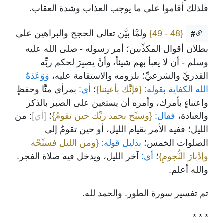
فلذلك أقاموا على ما يوجب العذاب وشدة العقاب.
{48 - 49}
ولمَّا بيَّن تعالى الحجج والبراهين على
#
بطلان أقوال المكذِّبين؛ أمر رسوله - صلى الله عليه
وسلم - أن لا يعبأ بهم شيئاً، وأنْ يصبِرَ لحكم ربِّه
القدريِّ والشرعيِّ؛ بلزومه والاستقامة عليه،
وَوَعَدَهُ
الله الكفاية بقوله:
{فإنَّك بأعيننا}
؛
أي:
بمرأى منَّا وحفظٍ
واعتناءٍ بأمرك، وأمره أن يستعين على الصبر بالذكر
والعبادة،
فقال:
{وسبِّح بحمد ربِّك حين تقومُ}
؛
[أي]
: من
الليل؛ ففيه الأمر بقيام الليل، أو حين تقومُ إلى
الصلوات الخمس؛
بدليل قوله:
{ومن الليل فسبِّحْه
وإدْبارَ النُّجومِ}
؛
أي:
آخر الليل، ويدخل فيه صلاة الفجر.
والله أعلم.
تم تفسير سورة الطور. والحمد لله.
* * *