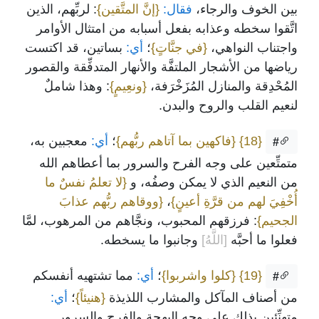
بين الخوف والرجاء،
فقال:
{إنَّ المتَّقين}
: لربِّهم، الذين
اتَّقوا سخطه وعذابه بفعل أسبابه من امتثال الأوامر
واجتناب النواهي،
{في جنَّاتٍ}
؛
أي:
بساتين، قد اكتست
رياضها من الأشجار الملتفَّة والأنهار المتدفِّقة والقصور
المُحْدِقة والمنازل المُزَخْرَفة،
{ونعِيمٍ}
: وهذا شاملٌ
لنعيم القلب والروح والبدن.
{18}
{فاكهين بما آتاهم ربُّهم}
؛
أي:
معجبين به،
#
متمتِّعين على وجه الفرح والسرور بما أعطاهم الله
من النعيم الذي لا يمكن وصفُه، و
{لا تعلمُ نفسٌ ما
أُخْفِيَ لهم من قرَّةِ أعينٍ}
،
{ووقاهم ربُّهم عذابَ
الجحيم}
: فرزقهم المحبوب، ونجَّاهم من المرهوب، لمَّا
فعلوا ما أحبَّه
[اللَّهُ]
وجانبوا ما يسخطه.
{19}
{كلوا واشربوا}
؛
أي:
مما تشتهيه أنفسكم
#
من أصناف المآكل والمشارب اللذيذة
{هنيئاً}
؛
أي:
متهنِّئين بذلك على وجه البهجة والفرح والسرور