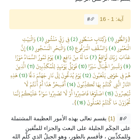
آية: 1 - 16
#
{وَالطُّورِ
(1)
وَكِتَابٍ مَسْطُورٍ
(2)
فِي رَقٍّ مَنْشُورٍ
(3)
وَالْبَيْتِ
الْمَعْمُورِ
(4)
وَالسَّقْفِ الْمَرْفُوعِ
(5)
وَالْبَحْرِ الْمَسْجُورِ
(6)
إِنَّ
عَذَابَ رَبِّكَ لَوَاقِعٌ
(7)
مَا لَهُ مِنْ دَافِعٍ
(8)
يَوْمَ تَمُورُ السَّمَاءُ مَوْرًا
(9)
وَتَسِيرُ الْجِبَالُ سَيْرًا
(10)
فَوَيْلٌ يَوْمَئِذٍ لِلْمُكَذِّبِينَ
(11)
الَّذِينَ
هُمْ فِي خَوْضٍ يَلْعَبُونَ
(12)
يَوْمَ يُدَعُّونَ إِلَى نَارِ جَهَنَّمَ دَعًّا
(13)
هَذِهِ
النَّارُ الَّتِي كُنْتُمْ بِهَا تُكَذِّبُونَ
(14)
أَفَسِحْرٌ هَذَا أَمْ أَنْتُمْ لَا
تُبْصِرُونَ
(15)
اصْلَوْهَا فَاصْبِرُوا أَوْ لَا تَصْبِرُوا سَوَاءٌ عَلَيْكُمْ إِنَّمَا
تُجْزَوْنَ مَا كُنْتُمْ تَعْمَلُونَ
(16)
}
.
{1}
يقسم تعالى بهذه الأمور العظيمة المشتملة
#
على الحِكَم الجليلة على البعث والجزاء للمتَّقين
وللمكذِّبين ، فأقسم بالطور، وهو الجبلُ الذي كلَّم الله