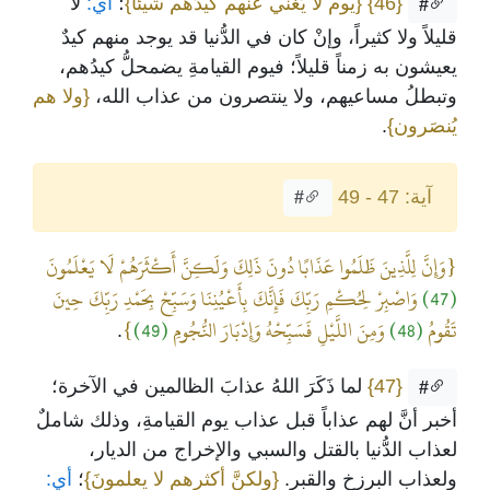
{46}
{يوم لا يُغْني عنهم كيدُهم شيئاً}
؛
أي:
لا
#
قليلاً ولا كثيراً، وإنْ كان في الدُّنيا قد يوجد منهم كيدٌ
يعيشون به زمناً قليلاً؛ فيوم القيامةِ يضمحلُّ كيدُهم،
وتبطلُ مساعيهم، ولا ينتصرون من عذاب الله،
{ولا هم
يُنصَرون}
.
آية: 47 - 49
#
{وَإِنَّ لِلَّذِينَ ظَلَمُوا عَذَابًا دُونَ ذَلِكَ وَلَكِنَّ أَكْثَرَهُمْ لَا يَعْلَمُونَ
(47)
وَاصْبِرْ لِحُكْمِ رَبِّكَ فَإِنَّكَ بِأَعْيُنِنَا وَسَبِّحْ بِحَمْدِ رَبِّكَ حِينَ
تَقُومُ
(48)
وَمِنَ اللَّيْلِ فَسَبِّحْهُ وَإِدْبَارَ النُّجُومِ
(49)
}
.
{47}
لما ذَكَرَ اللهُ عذابَ الظالمين في الآخرة؛
#
أخبر أنَّ لهم عذاباً قبل عذاب يوم القيامةِ، وذلك شاملٌ
لعذاب الدُّنيا بالقتل والسبي والإخراج من الديار،
ولعذابِ البرزخ والقبر.
{ولكنَّ أكثرهم لا يعلمونَ}
؛
أي: