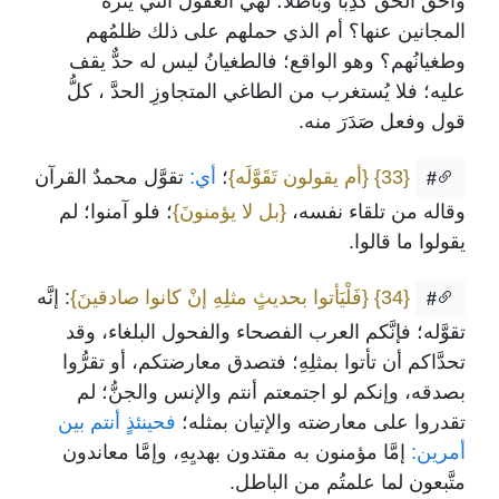
وأحقَّ الحقِّ كذِباً وباطلاً؛ لهي العقول التي ينزَّه
المجانين عنها؟ أم الذي حملهم على ذلك ظلمُهم
وطغيانُهم؟ وهو الواقع؛ فالطغيانُ ليس له حدٌّ يقف
عليه؛ فلا يُستغرب من الطاغي المتجاوزِ الحدَّ ، كلُّ
قول وفعل صَدَرَ منه.
{33}
{أم يقولون تَقَوَّلَه}
؛
أي:
تقوَّل محمدٌ القرآن
#
وقاله من تلقاء نفسه،
{بل لا يؤمنونَ}
؛ فلو آمنوا؛ لم
يقولوا ما قالوا.
{34}
{فَلْيَأتوا بحديثٍ مثلِهِ إنْ كانوا صادقينَ}
: إنَّه
#
تقوَّله؛ فإنَّكم العرب الفصحاء والفحول البلغاء، وقد
تحدَّاكم أن تأتوا بمثلِهِ؛ فتصدق معارضتكم، أو تقرُّوا
بصدقه، وإنكم لو اجتمعتم أنتم والإنس والجنُّ؛ لم
تقدروا على معارضته والإتيان بمثله؛
فحينئذٍ أنتم بين
أمرين:
إمَّا مؤمنون به مقتدون بهديِهِ، وإمَّا معاندون
متَّبعون لما علمتُم من الباطل.