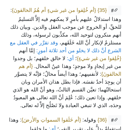
{35}
{أم خُلِقوا من غير شيءٍ أم هُمُ الخالقونَ}
:
#
وهذا استدلالٌ عليهم بأمرٍ لا يمكنهم فيه إلاَّ التسليمُ
للحقِّ، أو الخروج عن موجب العقل والدين. وبيان ذلك
أنهم منكرون لتوحيد الله، مكذِّبون لرسوله، وذلك
مستلزمٌ لإنكار أنَّ الله خَلَقَهم،
وقد تقرَّر في العقل مع
الشرع أنَّ ذلك لا يخلو من أحد ثلاثة أمورٍ:
إمَّا أنهم
{خُلِقوا من غير شيءٍ}
؛
أي:
لا خالق خلقهم؛ بل وجدوا
من غير إيجادٍ ولا موجدٍ؛ وهذا عينُ المحال.
{أم هم
الخالقونَ}
: لأنفسِهم؛ وهذا أيضاً محالٌ؛ فإنَّه لا يتصوَّر
أن يوجِدَ أحدٌ نفسَه. فإذا بطل هذان الأمران وبان
استحالتُهما؛ تعيَّن القسم الثالثُ، وهو أنَّ الله هو الذي
خلقهم. وإذا تعين ذلك؛ عُلِمَ أنَّ الله تعالى هو المعبودُ
وحدَه، الذي لا تنبغي العبادة ولا تَصْلُح إلاَّ له تعالى.
{36}
وقوله:
{أم خَلَقوا السمواتِ والأرضَ}
: وهذا
#
استفهامٌ يدلُّ على تقرير النفي؛
أي:
ما خلقوا