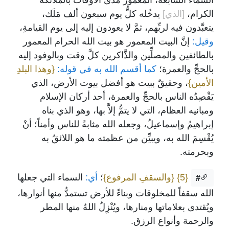
السماء السابعة، المعمور مدى الأوقات بالملائكة
الكرام،
[الذي]
يدخُله كلُّ يوم سبعون ألف مَلَك،
يتعبَّدون فيه لربِّهم، ثمَّ لا يعودون إليه إلى يوم القيامةِ،
وقيل:
إنَّ البيت المعمور هو بيت الله الحرام المعمور
بالطائفين والمصلِّين والذَّاكرين كلَّ وقت وبالوفود إليه
بالحجِّ والعمرة؛
كما أقسم الله به في قوله:
{وهذا البلدِ
الأمين}
، وحقيقٌ ببيت هو أفضل بيوت الأرض، الذي
يَقْصِدُه الناس بالحجِّ والعمرة، أحد أركان الإسلام
ومبانيه العظام، التي لا يتمُّ إلاَّ بها، وهو الذي بناه
إبراهيمُ وإسماعيلُ، وجعله الله مثابةً للناس وأمناً؛ أنْ
يُقْسِمَ الله به، ويبيِّن من عظمته ما هو اللائقُ به
وبحرمته.
{5}
{والسقفِ المرفوع}
؛
أي:
السماء التي جعلها
#
الله سقفاً للمخلوقات وبناءً للأرض تستمدُّ منها أنوارها،
ويُقتدى بعلاماتها ومنارها، ويُنْزِلُ اللهُ منها المطر
والرحمة وأنواع الرزق.