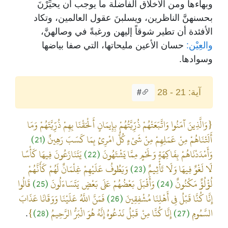
وبهاءها ومن الأخلاق الفاضلة ما يوجب أن يحيِّرْنَ
بحسنهنَّ الناظرين، ويسلبنَ عقول العالمين، وتكاد
الأفئدة أن تطير شوقاً إليهن ورغبةً في وصالهنَّ،
والعِيْن:
حسان الأعين مليحاتها، التي صفا بياضها
وسوادها.
آية: 21 - 28
#
{وَالَّذِينَ آمَنُوا وَاتَّبَعَتْهُمْ ذُرِّيَّتُهُمْ بِإِيمَانٍ أَلْحَقْنَا بِهِمْ ذُرِّيَّتَهُمْ وَمَا
أَلَتْنَاهُمْ مِنْ عَمَلِهِمْ مِنْ شَيْءٍ كُلُّ امْرِئٍ بِمَا كَسَبَ رَهِينٌ
(21)
وَأَمْدَدْنَاهُمْ بِفَاكِهَةٍ وَلَحْمٍ مِمَّا يَشْتَهُونَ
(22)
يَتَنَازَعُونَ فِيهَا كَأْسًا
لَا لَغْوٌ فِيهَا وَلَا تَأْثِيمٌ
(23)
وَيَطُوفُ عَلَيْهِمْ غِلْمَانٌ لَهُمْ كَأَنَّهُمْ
لُؤْلُؤٌ مَكْنُونٌ
(24)
وَأَقْبَلَ بَعْضُهُمْ عَلَى بَعْضٍ يَتَسَاءَلُونَ
(25)
قَالُوا
إِنَّا كُنَّا قَبْلُ فِي أَهْلِنَا مُشْفِقِينَ
(26)
فَمَنَّ اللَّهُ عَلَيْنَا وَوَقَانَا عَذَابَ
السَّمُومِ
(27)
إِنَّا كُنَّا مِنْ قَبْلُ نَدْعُوهُ إِنَّهُ هُوَ الْبَرُّ الرَّحِيمُ
(28)
}
.