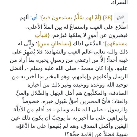
الفقراء.
{38}
{أمْ لهم سُلَّمٌ يستمعون فيه}
؛
أي:
ألهم
#
اطِّلاع على الغيب واستماعٌ له بين الملأ الأعلى،
فيخبرون عن أمورٍ لا يعلمُها غيرُهم،
{فليأتِ
مستمِعُهم}
: المدَّعي لذلك
{بسلطانٍ مبينٍ}
: وأنَّى له
ذلك والله تعالى عالم الغيب والشهادة؛ فلا يُظْهِرُ على
غيبه أحداً؛ إلاَّ من ارتضى من رسولٍ يخبره بما أراد من
علمِهِ، وإذا كان محمدٌ - صلى الله عليه وسلم -، أفضل
الرسل وأعلمهم وإمامهم، وهو المخبر بما أخبر به من
توحيد الله ووعده ووعيده وغير ذلك من أخباره
الصادقة، والمكذِّبون هم أهل الجهل والضَّلال والغيِّ
والعناد؛ فأيُّ المخبرين أحقُّ بقَبول خبره، خصوصاً
والرسول - صلى الله عليه وسلم - قد أقام من الأدلَّة
والبراهين على ما أخبر به ما يوجِبُ أن يكون ذلك عين
اليقين وأكمل الصدق، وهم لم يُقيموا على ما ادَّعَوْه
شبهةً فضلاً عن إقامة حجَّة؟!