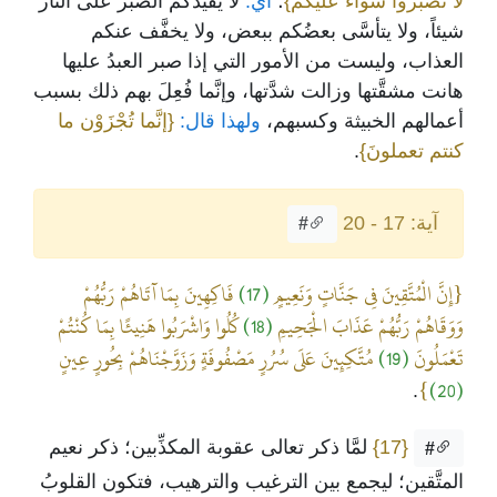
لا تصبروا سواءٌ عليكم}
؛
أي:
لا يفيدكم الصبر على النار
شيئاً، ولا يتأسَّى بعضُكم ببعض، ولا يخفَّف عنكم
العذاب، وليست من الأمور التي إذا صبر العبدُ عليها
هانت مشقَّتها وزالت شدَّتها، وإنَّما فُعِلَ بهم ذلك بسبب
أعمالهم الخبيثة وكسبهم،
ولهذا قال:
{إنَّما تُجْزَوْن ما
كنتم تعملونَ}
.
آية: 17 - 20
#
{إِنَّ الْمُتَّقِينَ فِي جَنَّاتٍ وَنَعِيمٍ
(17)
فَاكِهِينَ بِمَا آتَاهُمْ رَبُّهُمْ
وَوَقَاهُمْ رَبُّهُمْ عَذَابَ الْجَحِيمِ
(18)
كُلُوا وَاشْرَبُوا هَنِيئًا بِمَا كُنْتُمْ
تَعْمَلُونَ
(19)
مُتَّكِئِينَ عَلَى سُرُرٍ مَصْفُوفَةٍ وَزَوَّجْنَاهُمْ بِحُورٍ عِينٍ
}
(20)
.
{17}
لمَّا ذكر تعالى عقوبة المكذِّبين؛ ذكر نعيم
#
المتَّقين؛ ليجمع بين الترغيب والترهيب، فتكون القلوبُ