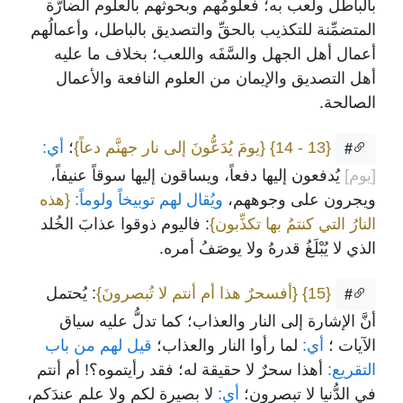
بالباطل ولعب به؛ فعلومُهم وبحوثهم بالعلوم الضارَّة
المتضمِّنة للتكذيب بالحقِّ والتصديق بالباطل، وأعمالُهم
أعمال أهل الجهل والسَّفَه واللعب؛ بخلاف ما عليه
أهل التصديق والإيمان من العلوم النافعة والأعمال
الصالحة.
{13 - 14}
{يومَ يُدَعُّونَ إلى نار جهنَّم دعاً}
؛
أي:
#
[يوم]
يُدفعون إليها دفعاً، ويساقون إليها سوقاً عنيفاً،
ويجرون على وجوههم،
ويُقال لهم توبيخاً ولوماً:
{هذه
النارُ التي كنتمُ بها تكذِّبون}
: فاليوم ذوقوا عذابَ الخُلد
الذي لا يُبْلَغُ قدرهُ ولا يوصَفُ أمره.
{15}
{أفسحرٌ هذا أم أنتم لا تُبصرونَ}
: يُحتمل
#
أنَّ الإشارة إلى النار والعذاب؛ كما تدلُّ عليه سياق
الآيات ؛
أي:
لما رأوا النار والعذاب؛
قيل لهم من باب
التقريع:
أهذا سحرٌ لا حقيقة له؛ فقد رأيتموه؟! أم أنتم
في الدُّنيا لا تبصرون؛
أي:
لا بصيرة لكم ولا علم عندَكم،