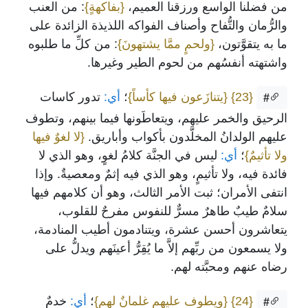
من فضلنا الواسع ورزقنا العميم،
{بفاكهةٍ}
: من العنب
والرُّمان والتُّفاح وأصناف الفواكه اللذيذة الزائدة على
ما به يتقوَّتون،
{ولحمٍ ممَّا يشتهونَ}
: من كلِّ ما طلبوه
واشتهته أنفسُهم من لحوم الطير وغيرها.
{23}
{يتنازَعون فيها كأساً}
؛
أي:
تدور كاسات
#
الرحيق والخمر عليهم، ويتعاطَونها فيما بينهم، وتطوف
عليهم الولدانُ المخلَّدون بأكواب وأباريق.
{لا لغوٌ فيها
ولا تأثيمٌ}
؛
أي:
ليس في الجنَّة كلامُ لغوٍ، وهو الذي لا
فائدة فيه، ولا تأثيمٍ، وهو الذي فيه إثمٌ ومعصيةٌ. وإذا
انتفى الأمران؛ ثبت الأمر الثالث، وهو أن كلامهم فيها
سلامٌ طيبٌ طاهرٌ مسرٌّ للنفوس مفرحٌ للقلوب،
يتعاشرون أحسن عشرة، ويتنادمون أطيب المنادمة،
ولا يسمعون من ربِّهم إلاَّ ما يُقِرُّ أعينَهم ويدلُّ على
رضاه عنهم ومحبَّته لهم.
{24}
{ويطوف عليهم غلمانٌ لهم}
؛
أي:
خدمٌ
#