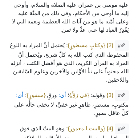
عليه موسى بن عمران عليه الصلاة والسلام، وأوحى
إليه ما أوحى من الأحكام، وفي ذلك من المنَّة عليه
وعلى أمَّته ما هو من آيات الله العظيمة ونعمه التي لا
يَقْدِرُ العباد لها على عدٍّ ولا ثمن.
{2}
{وكتابٍ مسطورٍ}
: يُحتمل أنَّ المراد به اللوحُ
#
المحفوظ، الذي كتب الله به كلَّ شيءٍ، ويُحتمل أنَّ
المراد به القرآن الكريم، الذي هو أفضل الكتب ، أنزله
الله محتوياً على نبأ الأوَّلين والآخرين وعلوم السَّابقين
واللاحقين.
{3}
وقوله:
{في رَقٍّ}
؛
أي:
ورقٍ
{منشورٍ}
؛
أي:
#
مكتوبٍ، مسطرٍ، ظاهرٍ غير خفيٍّ، لا تخفى حالُه على
كلِّ عاقل بصيرٍ.
{4}
{والبيت المعمورِ}
: وهو البيتُ الذي فوق
#