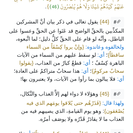
عَنْهُمْ كَيْدُهُمْ شَيْئًا وَلَا هُمْ يُنْصَرُونَ
(46)
}
.
{44}
يقول تعالى في ذكر بيان أنَّ المشركين
#
المكذِّبين بالحقِّ الواضح قد عَتَوا عن الحقِّ وعسوا على
الباطل، وأنَّه لو قام على الحقِّ كلُّ دليل؛ لما اتَّبعوه،
ولخالفوه وعاندوه:
{وإنْ يروا كِسْفَاً من السماء
ساقطاً}
؛
أي:
لو سقط عليهم من السماء من الآيات
الباهرة كِسْفٌ ؛
أي:
قطعٌ كبارٌ من العذاب،
{يقولوا
سحابٌ مركومٌ}
؛
أي:
هذا سحابٌ متراكمٌ على العادة؛
أي:
فلا يبالون بما رأوا من الآيات، ولا يعتبرون بها!
{45}
وهؤلاء لا دواء لهم إلاَّ العذاب والنَّكال،
#
ولهذا قال:
{فَذَرْهُم حتى يُلاقوا يومَهم الذي فيه
يُصْعَقون}
: وهو يوم القيامةِ، الذي يصيبهم فيه من
العذاب ما لا يقادَرُ قَدْرُه ولا يوصَف أمرُه.