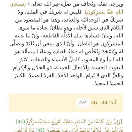
ويرجى نفعُه ويُخاف من ضرِّه غير الله تعالى؟
{سبحان
اللهِ عمَّا يشرِكون}
: فليس له شريكٌ في الملك، ولا
شريكٌ في الوحدانيَّة والعبادة، وهذا هو المقصود من
الكلام الذي سيق لأجله، وهو بطلانُ عبادة ما سوى
الله، وبيانُ فسادها بتلك الأدلَّة القاطعة، وأنَّ ما عليه
المشركون هو الباطل، وأنَّ الذي ينبغي أن يُعْبَدَ ويصلَّى
له ويُسْجَدَ ويُخْلَصَ له دعاءُ العبادة ودعاءُ المسألة هو
الله المألوهُ المعبود، كاملُ الأسماء والصفاتِ، كثيرُ
النعوتِ الحسنة والأفعال الجميلة، ذو الجلال والإكرام
والعزِّ الذي لا يُرام، الواحد الأحدُ، الفردُ الصمدُ، الكبيرُ
الحميدُ المجيدُ.
آية: 44 - 46
#
{وَإِنْ يَرَوْا كِسْفًا مِنَ السَّمَاءِ سَاقِطًا يَقُولُوا سَحَابٌ مَرْكُومٌ
(44)
فَذَرْهُمْ حَتَّى يُلَاقُوا يَوْمَهُمُ الَّذِي فِيهِ يُصْعَقُونَ
(45)
يَوْمَ لَا يُغْنِي