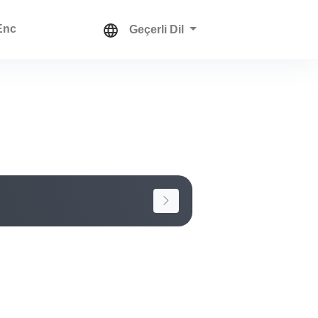
Enc
Geçerli Dil