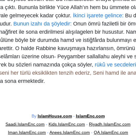
ya çıktı. Bununla birlikte Yüce Allah’ın hem bu ümmete o
ayale gelmeyecek kadar çoktur.
İkinci işarete gelince:
Bu da
udur.
Bunun izahı da şöyledir:
Onun ömrü faziletli bir öm
e mağfiret ile sona erdirilmesi alışılagelen bir husustur. 
sûlüne böyle bir durumda hamd ve istiğfârda bulunmayı 
rettir. O halde Rabbine kavuşmaya hazırlansın, ömrünü ya
 selâmları üzerine olsun- Peygamber sallallahu aleyhi ve 
rek bu sözleri namazında çokça söyler,
rükû ve secdeler
, Rabbimiz seni her türlü eksiklikten tenzih ederiz, Seni hamd il
ada sona ermektedir.
By
IslamHouse.com
-
IslamEnc.com
Saadi.IslamEnc.com
-
Kids.IslamEnc.com
-
Riyadh.IslamEnc.com
Iman.IslamEnc.com
-
Anees.IslamEnc.com
-
QA.IslamEnc.com