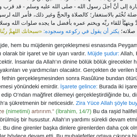
لإشارة إلى أنَّ أجلَ رسول الله - صلى الله عليه وسلم - قد قرب 
لفاضلة تُخْتَم بالاستغفار؛ كالصلاة والحجِّ وغير ذلك، فأمر الله ل
دَّ ويتهيَّأ للقاء ربِّه ويختم عمره بأفضل ما يجده صلوات الله وس
صلاته؛
يكثر أن يقول في ركوعه وسجوده:
سبحانك اللهمَّ ربَّن»
üjde, hem bu müjdenin gerçekleşmesi esnasında Peygambe
olarak bir işaret ve bir uyarı vardır.
Müjde şudur:
Allah,
ktir. İnsanlar da Allah’ın dinine bölük bölük girecekler 
akınları ve yardımcıları olacaktır. Gerçekten de verilen 
e fethin gerçekleşmesinden sonra Rasûlüne bundan ötürü
emesi yönündeki emirdir.
İşarete gelince:
Burada iki işare
 edip O’ndan mağfiret dilemeyi gerçekleştirdiğinde bu, 
h’a şükretmenin bir neticesidir.
Zira Yüce Allah şöyle bu
ize
(nimetimi)
artırırım.”
(İbrahim, 14/7)
Bu da raşid halife
lmüş bir husustur. Allah’ın yardımı sürekli devam etmiş 
 Bu dine girenler başka dinlere girenlerden daha çok ol
r böylece devam etti. Bu muhalefetler ortaya çıkınca birli