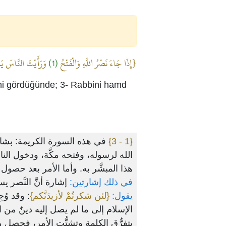
وَرَأَيْتَ النَّاسَ يَد
(1)
{إِذَا جَاءَ نَصْرُ اللَّهِ وَالْفَتْحُ
erini gördüğünde; 3- Rabbini hamd
في هذه السورة الكريمة: بشار،
{1 - 3}
الله لرسوله، وفتحه مكَّة، ودخول ال
هذا المبشَّر به. وأما الأمر بعد حصول 
في ذلك إشارتين:
إشارة أنَّ النَّصر،
يقول:
{لئن شكرتُمْ لأزيدَنَّكم}
وقد وُجِ
الإسلام إلى ما لم يصل إليه دينٌ من 
بتفرُّق الكلمة وتشتُّت الأمر، فحصل م