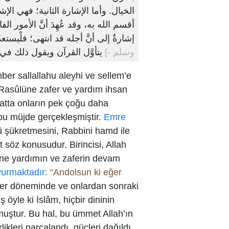
الخيال. وأما الإشارة الثانية؛ فهي ا،
أقسم الله به، وقد عُهِدَ أنَّ الأمور ا
إشارةٌ إلى أنَّ أجله قد انتهى؛ فلْيستع
وسلم -]
يتأوَّل القرآن ويقول ذلك في 
r sallallahu aleyhi ve sellem’e
 Rasûlüne zafer ve yardım ihsan
hatta onların pek çoğu daha
bu müjde gerçekleşmiştir.
Emre
 şükretmesini, Rabbini hamd ile
t söz konusudur. Birincisi, Allah
dine yardımın ve zaferin devam
yurmaktadır:
“Andolsun ki eğer
ler döneminde ve onlardan sonraki
öyle ki İslâm, hiçbir dininin
muştur. Bu hal, bu ümmet Allah’ın
kleri parçalandı, güçleri dağıldı