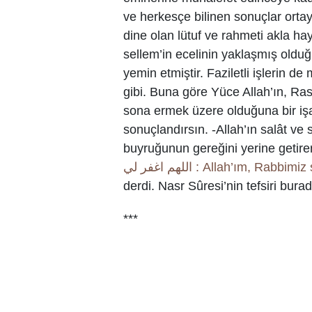
ve herkesçe bilinen sonuçlar orta
dine olan lütuf ve rahmeti akla h
sellem’in ecelinin yaklaşmış olduğ
yemin etmiştir. Faziletli işlerin d
gibi. Buna göre Yüce Allah’ın, Ra
sona ermek üzere olduğuna bir işa
sonuçlandırsın. -Allah’ın salât ve
buyruğunun gereğini yerine getire
اللهم اغفر لي : Allah’ım
derdi. Nasr Sûresi’nin tefsiri bur
***