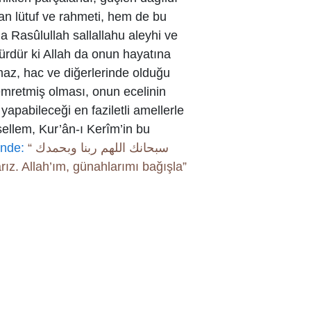
lan lütuf ve rahmeti, hem de bu
 Rasûlullah sallallahu aleyhi ve
ürdür ki Allah da onun hayatına
Namaz, hac ve diğerlerinde olduğu
emretmiş olması, onun ecelinin
pabileceği en faziletli amellerle
sellem, Kur’ân-ı Kerîm’in bu
inde:
“ سبحانك اللهم ربنا وبحمدك
e anarız. Allah’ım, günahlarımı bağışla”