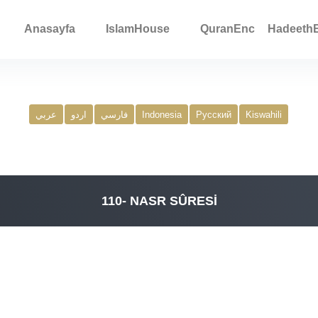
Anasayfa
IslamHouse
QuranEnc
Hadeeth
عربي
اردو
فارسي
Indonesia
Русский
Kiswahili
110- NASR SÛRESİ