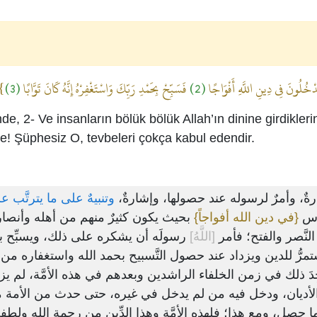
}
(3)
فَسَبِّحْ بِحَمْدِ رَبِّكَ وَاسْتَغْفِرْهُ إِنَّهُ كَانَ تَوَّابًا
(2)
ْخُلُونَ فِي دِينِ اللَّهِ أَفْوَاجًا
inde, 2- Ve insanların bölük bölük Allah’ın dinine girdikl
ile! Şüphesiz O, tevbeleri çokça kabul edendir.
ةٌ، وأمرٌ لرسوله عند حصولها، وإشارةٌ
وتنبيهٌ على ما يترتَّب :
ناس
{في دين الله أفواجاً}
بحيث يكون كثيرٌ منهم من أهله وأنصاره
النَّصر والفتح؛ فأمر
[اللَّهُ]
رسولَه أن يشكره على ذلك، ويسبِّح بح
 يستمرُّ للدين ويزداد عند حصول التَّسبيح بحمد الله واستغفاره م
دَ ذلك في زمن الخلفاء الراشدين وبعدهم في هذه الأمَّة، لم يز
الأديان، ودخل فيه من لم يدخل في غيره، حتى حدث من الأمة من 
ا حصل، ومع هذا؛ فلهذه الأمَّة وهذا الدِّين من رحمة الله ولطفه