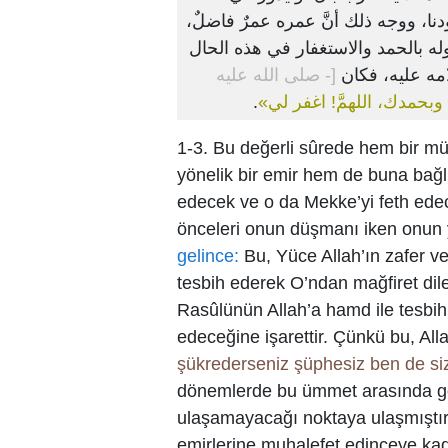
ودنا، ووجه ذلك أنَّ عمره عمرٌ فاضلٌ
رسوله بالحمد والاستغفار في هذه الحال
لامه عليه، فكان
[- صلى الله عليه
.
«ا وبحمدك، اللهمَّ! اغفر لي
1-3. Bu değerli sûrede hem bir m
yönelik bir emir hem de buna bağlı 
edecek ve o da Mekke’yi feth edece
önceleri onun düşmanı iken onun y
gelince:
Bu, Yüce Allah’ın zafer v
tesbih ederek O’ndan mağfiret dil
Rasûlünün Allah’a hamd ile tesbih
edeceğine işarettir. Çünkü bu, Alla
şükrederseniz şüphesiz ben de s
dönemlerde bu ümmet arasında görü
ulaşamayacağı noktaya ulaşmıştır.
emirlerine muhalefet edinceye kada