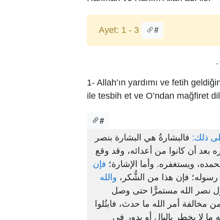
Ayet: 1 - 3
#
.
1- Allah’ın yardımı ve fetih geldiğ
ile tesbih et ve O’ndan mağfiret d
#
على ذلك
فالبشارةُ هي البشارة بنصر
 بعد أن كانوا من أعدائه، وقد وقع
مده، ويستغفره. وأما الإشارة؛
فإن
ن رسوله؛ فإن هذا من الشُّكر
والله
: ل نصر الله مستمرًّا حتى وصل
مخالفة أمر الله ما حدث، فابتُلوا
 ما لا يخطر بالبال أو يدور في