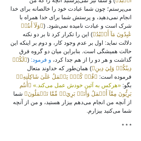
أَعۡبُدُ﴾
) و شما نیز نمی‌پرستید آنچه را که من
می‌پرستم؛ چون شما عبادت خود را خالصانه برای خدا
انجام نمی‌دهید، و پرستش شما برای خدا همراه با
شرک است و عبادت نامیده نمی‌شود. (
﴿وَلَآ أَنتُمۡ
عَٰبِدُونَ مَآ أَعۡبُدُ﴾
) این را تکرار کرد تا بر دو نکته
دلالت نماید: اول بر عدم وجود کار، و دوم بر اینکه این
حالت همیشگی است. بنابراین میان دو گروه فرق
گذاشت و هر دو را از هم جدا کرد،
و فرمود:
(
﴿لَكُمۡ
دِينُكُمۡ وَلِيَ دِينِ﴾
) همان‌طور که خداوند متعال
فرموده است:
﴿قُلۡ كُلّٞ يَعۡمَلُ عَلَىٰ شَاكِلَتِهِۦ﴾
بگو:
«هرکس به آئین خودش عمل می‌کند.»
﴿أَنتُم
بَرِيٓ‍ُٔونَ مِمَّآ أَعۡمَلُ وَأَنَا۠ بَرِيٓءٞ مِّمَّا تَعۡمَلُونَ﴾
شما
از آنچه من انجام می‌دهم بیزار هستید، و من از آنچه
شما می‌کنید بیزارم.
* * *