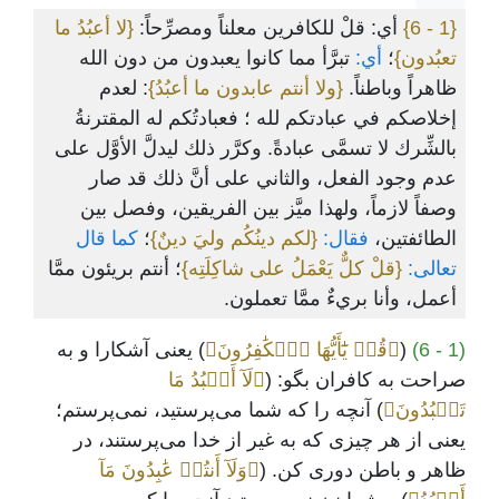
{1 - 6}
أي: قلْ للكافرين معلناً ومصرِّحاً:
{لا أعبُدُ ما
تعبُدون}
؛
أي:
تبرَّأ مما كانوا يعبدون من دون الله
ظاهراً وباطناً.
{ولا أنتم عابدون ما أعبُدُ}
: لعدم
إخلاصكم في عبادتكم لله ؛ فعبادتُكم له المقترنةُ
بالشِّرك لا تسمَّى عبادةً. وكرَّر ذلك ليدلَّ الأوَّل على
عدم وجود الفعل، والثاني على أنَّ ذلك قد صار
وصفاً لازماً، ولهذا ميَّز بين الفريقين، وفصل بين
الطائفتين،
فقال:
{لكم دينُكُم وليَ دينٌ}
؛
كما قال
تعالى:
{قلْ كلٌّ يَعْمَلُ على شاكِلَتِه}
؛ أنتم بريئون ممَّا
أعمل، وأنا بريءٌ ممَّا تعملون.
(1 - 6)
(
﴿قُلۡ يَٰٓأَيُّهَا ٱلۡكَٰفِرُونَ﴾
) یعنی آشکارا و به
صراحت به کافران بگو: (
﴿لَآ أَعۡبُدُ مَا
تَعۡبُدُونَ﴾
) آنچه را که شما می‌پرستید، نمی‌پرستم؛
یعنی از هر چیزی که به غیر از خدا می‌پرستند، در
ظاهر و باطن دوری کن. (
﴿وَلَآ أَنتُمۡ عَٰبِدُونَ مَآ