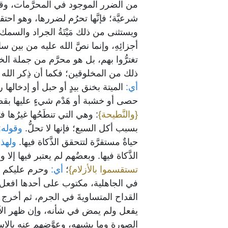
من الضرر الموجود في المحرَّمات، وقد يب
شرعيَّة؛ فإنَّها تحرُم لضررها، وهو احتقا
ويستثنى من ذلك مَيْتَةُ الجراد والسمك
أجزائِهِ، وإنما نصَّ الله عليه من بين 
تغترُّوا بهم، بل هو محرَّم من جملة ال
ذلك من المخلوقين؛ فكما أن ذِكر الله تعال
أي:
الميتة بخنق بيدٍ أو حبل أو إدخاله
حصى أو خشبة أو هَدْم شيءٍ عليها بق
{والنَّطيحة}
: وهي التي تنطَحُها غيرُها 
بسبب أكل السبع؛ فإنها لا تحلُّ.
وقوله:
حياةٌ مستقرَّة لتتحقق الذَّكاة فيها.
ولهذا 
الذَّكاة فيها. وبعضُهم لم يعتبر فيها إلا
تستقسموا بالأزلام}
؛
أي:
وحرم عليكم ال
في الجاهلية، مكتوب على أحدها افعل، وع
القداح المتساويةَ في الجرم، ثم أخرج
يفعل ولم يمض في شأنه، وإن ظهر الآخر
الصورة وما يشبهه، وعوَّضهم عنه بالاس