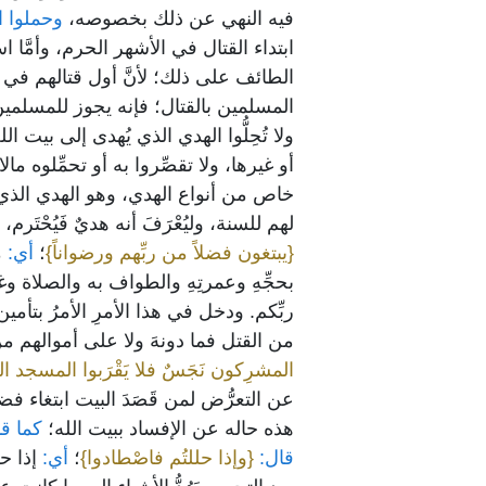
فيه النهي عن ذلك بخصوصه،
وحملوا ال
ابتداء القتال في الأشهر الحرم، وأمَّا 
الطائف على ذلك؛ لأنَّ أول قتالهم في ح
المسلمين بالقتال؛ فإنه يجوز للمسلمين
ولا تُحِلُّوا الهدي الذي يُهدى إلى بيت 
أو غيرها، ولا تقصِّروا به أو تحمِّلوه م
خاص من أنواع الهدي، وهو الهدي الذي يُفْ
لهم للسنة، وليُعْرَفَ أنه هديٌ فَيُحْتَ
{يبتغون فضلاً من ربِّهم ورضواناً}
؛
أي:
م
بحجِّهِ وعمرتِهِ والطواف به والصلاة وغي
ربِّكم. ودخل في هذا الأمرِ الأمرُ بت
من القتل فما دونهَ ولا على أموالهم من
المشرِكون نَجَسٌ فلا يَقْرَبوا المسجد 
عن التعرُّض لمن قَصَدَ البيت ابتغاء فضل 
هذه حاله عن الإفساد ببيت الله؛
كما قا
قال:
{وإذا حللتُم فاصْطادوا}
؛
أي:
إذا حل