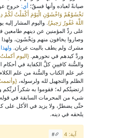
صيانةً لعباده وأنها فسقٌ؛
أي:
خروج عن 
تَخْشَوْهُمْ وَاخْشَوْنِ الْيَوْمَ أَكْمَلْتُ لَكُمْ دِي
اللَّهَ غَفُورٌ رَحِيمٌ}
. واليوم المشار إليه يوم
على ردِّ المؤمنين عن دينهم طامعين في 
وصاروا يخافون منهم ويَخْشَون، ولهذا 
مشرك ولم يطف بالبيت عريان.
ولهذا 
وردَّ كيدهم في نحورهم.
{اليوم أكملتُ
والسُّنة كافيينِ كلَّ الكفاية في أحكا
غير علم الكتاب والسُّنة من علم الكلام 
الظلم والتجهيل لله ولرسوله،
{وأتممت
ارتضيتُكم له؛ فقوموا به شكراً لربِّكم
شيء من المحرمات السابقة في قوله
حتَّى يضطرَّ، ولا يزيد في الأكل على كف
يلحقه في دينه.
آية: 4
#