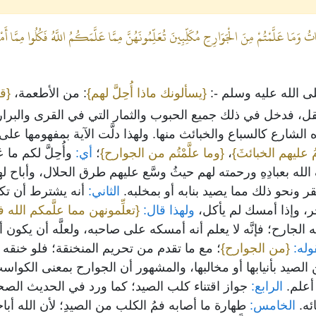
تُ وَمَا عَلَّمْتُمْ مِنَ الْجَوَارِحِ مُكَلِّبِينَ تُعَلِّمُونَهُنَّ مِمَّا عَلَّمَكُمُ اللَّهُ فَكُلُوا مِمَّ
لى الله عليه وسلم -:
{يسألونك ماذا أُحِلَّ لهم}
: من الأطعمة،
{قل
ا بالعقل، فدخل في ذلك جميع الحبوب والثمار التي في القرى وال
ناه الشارع كالسباع والخبائث منها. ولهذا دلَّت الآية بمفهومها عل
ِمُ عليهم الخبائثَ}
،
{وما علَّمْتُم من الجوارح}
؛
أي:
وأُحِلَّ لكم ما ع
له بعبادِهِ ورحمته لهم حيثُ وسَّع عليهم طرق الحلال، وأباح لهم 
ر ونحو ذلك مما يصيد بنابه أو بمخلبه.
الثاني:
أنه يشترط أن تكون 
، وإذا أمسك لم يأكل،
ولهذا قال:
{تعلِّمونهن مما علَّمكم الله 
الجارح؛ فإنَّه لا يعلم أنه أمسكه على صاحبه، ولعلَّه أن يكو
وله:
{من الجوارح}
؛ مع ما تقدم من تحريم المنخنقة؛ فلو خنقه الك
 الصيد بأنيابها أو مخالبها، والمشهور أن الجوارح بمعنى الكواس
أعلم.
الرابع:
جواز اقتناء كلب الصيد؛ كما ورد في الحديث الصحيح 
ئه.
الخامس:
طهارة ما أصابه فمُ الكلب من الصيدِ؛ لأن الله أباح