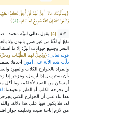
{يَسْأَلُونَكَ مَاذَا أُحِلَّ لَهُمْ قُلْ أُحِلَّ لَكُمُ الطَّيِّبَا
وَاتَّقُوا اللَّهَ إِنَّ اللَّهَ سَرِيعُ الْحِسَابِ
(4)
}
.
{4}
يقول تعالى لنبيِّه محمد - ص
#
نفعٌ أو لَذَّةٌ من غير ضررٍ بالبدن ول
البحر وجميع حيوانات البرِّ؛ إلا ما استث
قوله تعالى:
{ويُحِلُّ لهم الطَّيِّبات ويحرّ
دلَّت هذه الآية على أمور:
أحدها: لطف ال
والمراد بالجوارح الكلاب والفهود والصق
بأن يسترسل إذا أرسل، وينزجر إذا زجر
أمسكن من الصيد لأجلكم، وما أكل منه 
أن يجرحه الكلب أو الطير ونحوهما؛
لق
هذا بناء على أن الجوارح اللاتي يجرحن
له، فلا يكون فيها على هذا دلالة. والله 
من لازم إباحة صيده وتعليمه جواز اقتنا