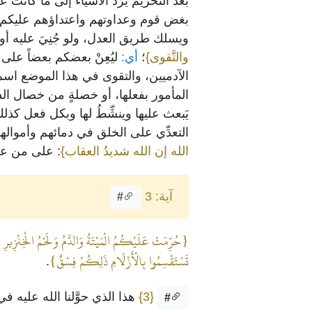
بعد التحريم يَرُدُّ الأشياء إلى ما كانت
بغض قوم وعداوتهم واعتداؤهم عليكم حيث
ويسلك طريق العدل، ولو جُنِيَ عليه أو ظُ
والتَّقوى}
؛
أي:
ليُعِنْ بعضكم بعضاً على 
الآدميين، والتقوى في هذا الموضع اسم 
المأمور بفعلها، أو خصلةٍ من خصال الشرّ
يَبعث عليها وينشِّطُ لها وبكل فعل كذل
التعدِّي على الخلق في دمائهم وأموال
الله إن الله شديدُ العقاب}
: على من عصاه
آية: 3
#
{حُرِّمَتْ عَلَيْكُمُ الْمَيْتَةُ وَالدَّمُ وَلَحْمُ الْخِنْزِيرِ وَمَا 
تَسْتَقْسِمُوا بِالْأَزْلَامِ ذَلِكُمْ فِسْقٌ}
.
{3}
هذا الذي حوَّلنا الله عليه ف
#