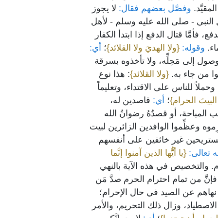
مقيَّد.
وفصَّل بعضهم فقال:
لا يجوز
ال النبي - صلى الله عليه وسلم - لأهل
فأمَّا قتال الدفع إذا ابتدأ الكفار
ء.
وقوله:
{ولا الهديَ ولا القلائد}
؛
أي:
لوصول إلى مَحِلِّه، ولا تأخذوه بسرقة
موا من جاء به.
{ولا القلائد}
: هذا نوع
حملاً للناس على الاقتداء، وتعليماً
َ البيتَ الحرام}
؛
أي:
قاصدين له،
ب المباحة، أو قصدُهُ رضوانُ الله
رِموه وعظِّموا الوافدين الزائرين لبيت
ن مستريحين غير خائفين على أنفسهم
 تعالى:
{يا أيُّها الذين آمنوا إنَّما
رم. والتخصيص في هذه الآية بالنهي
؛ فإنَّ من تمام احترام الحرم صدَّ مَن
 نهاهم عن الصيد في حال الإحرام؛
 الاصطياد، وزال ذلك التحريم، والأمر