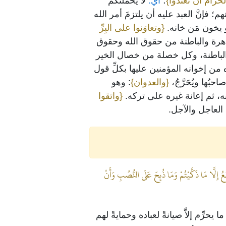
الحرام أن تعتدوا}
؛
أي:
لا يحملنَّكم
إنَّ العبد عليه أن يلتزمَ أمر الله
أو يخون مَن خانه.
{وتعاوَنوا على البِرِّ
لظاهرة والباطنة من حقوق الله وحقوق
 والباطنة، وكل خصلة من خصال الخير
 من إخوانه المؤمنين عليها بكلِّ قول
حبُها ويُحَرَّجُ،
{والعدوان}
: وهو
ه، ثم إعانة غيره على تركه.
{واتقوا
 العاجل والآجل.
بُعُ إِلَّا مَا ذَكَّيْتُمْ وَمَا ذُبِحَ عَلَى النُّصُبِ وَأَنْ
 يحرِّم إلاَّ صيانةً لعباده وحمايةً لهم