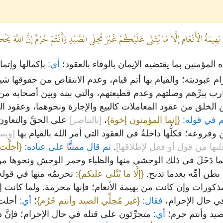
 بَهِيمَةُ الْأَنْعَامِ إِلَّا مَا يُتْلَى عَلَيْكُمْ غَيْرَ مُحِلِّي الصَّيْدِ وَأَنْتُمْ حُرُمٌ إِنَّ اللَّهَ يَ
 المؤمنين بما يقتضيه الإيمان بالوفاء بالعقود؛
أي:
بإكمالها وإتم
تزام عبوديته؛ والقيام بها أتم قيام، وعدم الانتقاص من حقوقها شي
لأقارب ببرِّهم وصلتهم وعدم قطيعتهم، والتي بينه وبين أصحابه م
ن الخلق من عقود المعاملات كالبيع والإجارة ونحوهما، وعقود ال
م في قوله:
{إنما المؤمنون إخوة}
،
[بالتناصر]
على الحقِّ والتعاو
فروعه؛ فكلُّها داخلةٌ في العقود التي أمر الله بالقيام بها
[ويس
عليها من قول أو فعل لإطلاقها]
.
ثم قال ممتنًّا على عباده:
{أحِلَّ
ربَّما دَخَلَ في ذلك الوحشي منها والظباء وحمر الوحش ونحوها
بطن أمِّه بعدما تذبح.
{إلَّا ما يُتْلى عليكم}
: تحريمُه منها في قول
مذكورات وإن كانت من بهيمة الأنعام؛ فإنها محرمة. ولما كانت إ
في حال الإحرام،
فقال:
{غير مُحِلِّي الصيد وأنتم حُرُم}
؛
أي:
أحلت ل
صيد وأنتم حرم؛
أي:
متجرِّئون على قتله في حال الإحرام؛ فإنَّ ذ