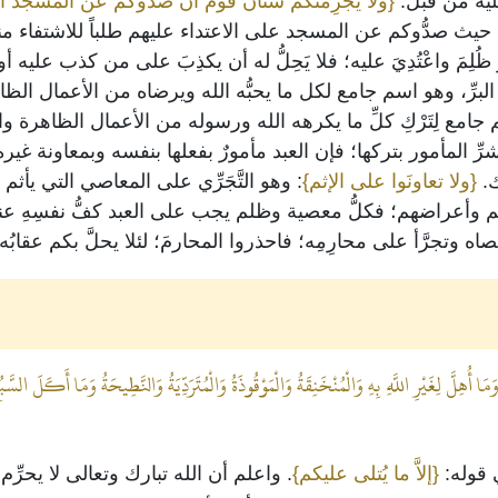
 عليه من قبل.
{ولا يَجْرِمَنَّكُم شَنآنُ قوم أن صدُّوكم عن المسجد 
 صدُّوكم عن المسجد على الاعتداء عليهم طلباً للاشتفاء منهم؛ ف
لِمَ واعْتُدِيَ عليه؛ فلا يَحِلُّ له أن يكذِبَ على من كذب عليه 
البرِّ، وهو اسم جامع لكل ما يحبُّه الله ويرضاه من الأعمال ا
جامع لِتَرْكِ كلِّ ما يكرهه الله ورسوله من الأعمال الظاهرة
ِ المأمور بتركها؛ فإن العبد مأمورٌ بفعلها بنفسه وبمعاونة غيره
ك.
{ولا تعاونَوا على الإثم}
: وهو التَّجَرِّي على المعاصي التي يأثم صا
هم وأعراضهم؛ فكلُّ معصية وظلم يجب على العبد كفُّ نفسِهِ عن
 وتجرَّأ على محارِمِه؛ فاحذروا المحارمَ؛ لئلا يحلَّ بكم عقابُه
أُهِلَّ لِغَيْرِ اللَّهِ بِهِ وَالْمُنْخَنِقَةُ وَالْمَوْقُوذَةُ وَالْمُتَرَدِّيَةُ وَالنَّطِيحَةُ وَمَا أَكَلَ السَّ
ي قوله:
{إلاَّ ما يُتلى عليكم}
. واعلم أن الله تبارك وتعالى لا يحرِّم ما