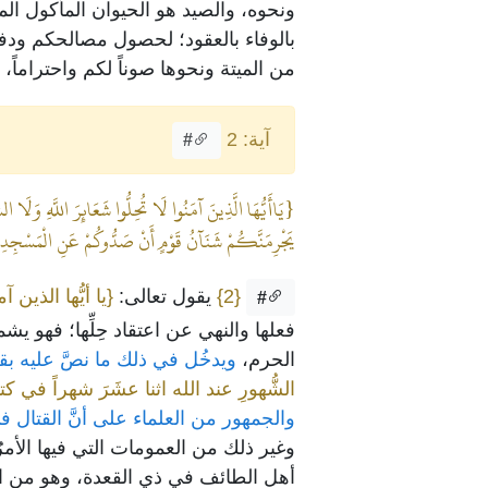
ونحوه، والصيد هو الحيوان المأكول ا
بالوفاء بالعقود؛ لحصول مصالحكم ودفع 
من الميتة ونحوها صوناً لكم واحتراماً، 
آية: 2
#
{يَاأَيُّهَا الَّذِينَ آمَنُوا لَا تُحِلُّوا شَعَائِرَ اللَّهِ وَلَا 
يَجْرِمَنَّكُمْ شَنَآنُ قَوْمٍ أَنْ صَدُّوكُمْ عَنِ الْمَسْجِدِ الْحَر
{2}
يقول تعالى:
{يا أيُّها الذين آم
#
فعلها والنهي عن اعتقاد حِلِّها؛ فهو 
الحرم،
ويدخُل في ذلك ما نصَّ عليه بقول
الشُّهورِ عند الله اثنا عشَرَ شهراً في ك
والجمهور من العلماء على أنَّ القتال ف
وغير ذلك من العمومات التي فيها الأمرُ 
أهل الطائف في ذي القعدة، وهو من ال