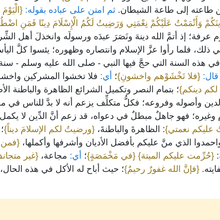
طاعته إلى طاعة الشيطان.
ثم امتن على عباده بقوله:
{الْيَوْمَ
نَكُمْ وَأَتْمَمْتُ عَلَيْكُمْ نِعْمَتِي وَرَضِيتُ لَكُمُ الْإِسْلَامَ دِينًا فَمَنِ اضْطُرّ
 عرفة؛ إذ أتمَّ الله دينهَ ونَصَرَ عبدَه ورسولَه وانخذلَ أهل الشِّ
ذلك، فلما رأوا عزَّ الإسلام وانتصاره وظهوره؛ يئسوا كلَّ اليأ
في هذه السنة التي حجَّ فيها النبي - صلى الله عليه وسلم - سن
قال:
{فلا تَخْشَوْهم واخشونِ}
؛
أي:
فلا تخشوا المشركين واخشوا
 لكم دينكم}
؛ بتمام النصر وتكميل الشرائع الظاهرة والباطنة الأ
م الدين وأصوله وفروعه؛ فكلُّ متكلِّف يزعم أنه لا بدَّ للناس ف
وغيره؛ فهو جاهلٌ مبطلٌ في دعواه، قد زعم أنَّ الدِّين لا يكمل 
ُ عليكم نعمتي}
: الظاهرةَ والباطنةَ،
{ورضيتُ لكم الإسلامَ ديناً}
؛
أ
 واحمدوا الذي منَّ عليكم بأفضل الأديان وأشرفها وأكملها،
{فمن ا
:
{حُرِّمت عليكم الميتة}
{في مَخْمَصَةٍ}
؛
أي:
مجاعة،
{غير متجانف
ايته.
{فإنَّ الله غفورٌ رحيمٌ}
؛ حيث أباح له الأكل في هذه الحال، ور