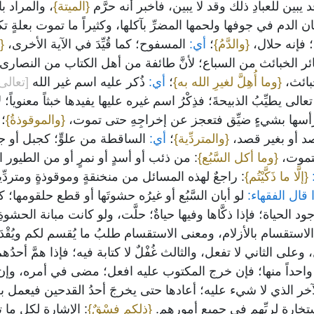
ين للعبادِ ذلك وقد لا يبين، فأخبر أنه حرَّم
{الميتة}
، والمراد ب
ن الدم في جوفها ولحمها المضرِّ بآكلها، وكثيراً ما تموت بعلةٍ تكو
؛ فإنه حلال،
{والدَّمُ}
؛
أي:
المسفوح؛ كما قُيِّدَ في الآية الأخرى،
{
سائر الخبائث من السباع؛ لأنَّ طائفة من أهل الكتاب من النصارى 
خبائث،
{وما أُهِلَّ لغيرِ الله به}
؛
أي:
ذُكر عليه اسم غير الله
[تعالى
ى يطيِّبُ الذبيحةَ؛ فذِكْرُ اسم غيره عليها يفيدها خبثاً معنوياً؛ 
ا رأسها بشيءٍ ضيِّق فتعجز عن إخراجِهِ حتى تموت،
{والموقوذةُ}
؛
أ
صد أو بغير قصد،
{والمتردِّية}
؛
أي:
الساقطة من علوٍّ؛ كجبل أو 
فتموت،
{وما أكل السَّبُع}
: من ذئب أو أسدٍ أو نمرٍ أو من الطيور ال
{إلَّا ما ذَكَّيْتُم}
: راجعٌ لهذه المسائل من منخنقةٍ وموقوذةٍ ومتردِّية
قال الفقهاء:
لو أبان السَّبُع أو غيرُه حشوتَها أو قطع حلقومها؛ ك
 وجود الحياة؛ فإذا ذكَّاها وفيها حياةٌ؛ حلَّت، ولو كانت مبانة الحش
استقسام بالأزلام، ومعنى الاستقسام طلبُ ما يُقسم لكم ويُقْدَ
لى الثاني لا تفعل، والثالث غُفْلٌ لا كتابة فيه؛ فإذا همَّ أح
 واحداً منها؛ فإن خرج المكتوب عليه افعل؛ مضى في أمره، وإن
 الذي لا شيء عليه؛ أعادها حتى يخرجَ أحدُ القدحين فيعمل به
تخارة لربِّهم في جميع أمورهم.
{ذلكم فِسْقٌ}
: الإشارة لكل ما تق