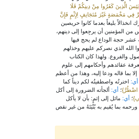
 يَئِسَ الَّذِينَ كَفَرُوا مِنْ دِينِكُمْ فَلَا
َ فِي مَخْمَصَةٍ غَيْرَ مُتَجَانِفٍ لِإِثْمٍ فَإِنَّ
رك انخذالاً بليغاً بعدما كانوا حريصين
س من المؤمنين أن يرجِعوا إلى دينهم،
ة عشر حجة الوداع لم يحج فيها
 الله الذي نصركم عليهم وخذلهم
صول والفروع. ولهذا كان الكتاب
ي معرفة عقائدهم وأحكامهم إلى علوم
إلا بما قاله ودعا إليه، وهذا من أعظم
ي:
اخترتُه واصطفيتُه لكم ديناً كما
ضْطُرَّ}
؛
أي:
ألجأته الضرورة إلى أكل
ِ}
؛
أي:
مائل إلى إثمٍ: بأن لا يأكل
حمه بما يُقيم به بُنْيَتَهُ من غير نقص