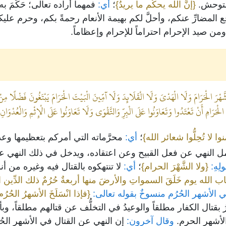
لمتوحش.
{إنَّ الله يحكُم ما يريدُ}
؛
أي:
فمهما أراده تعالى؛ حَكَمَ به
المضارِّ عنكم، وأحلَّ لكم بهيمة الأنعام رحمةً بكم، وحرم عل
ومن صيد الإحرام احتراماً للإحرام وإعظاماً.
الشَّهْرَ الْحَرَامَ وَلَا الْهَدْيَ وَلَا الْقَلَائِدَ وَلَا آمِّينَ الْبَيْتَ الْحَرَامَ يَبْتَغُونَ فَضْلًا مِن
َامِ أَنْ تَعْتَدُوا وَتَعَاوَنُوا عَلَى الْبِرِّ وَالتَّقْوَى وَلَا تَعَاوَنُوا عَلَى الْإِثْمِ وَالْعُدْوَانِ وَ
نوا لا تُحِلُّوا شعائر الله}
؛
أي:
محرَّماته التي أمركم بتعظيمها وعد
يشمل النهي عن فعل القبيح وعن اعتقاده، ويدخل في ذلك النهي ع
ِهِ:
{ولا الشَّهْرَ الحرام}
؛
أي:
لا تنتهكوه بالقتال فيه وغيره من أن
تاب الله يوم خَلَقَ السمواتِ والأرضَ منها أربعةٌ حُرُمٌ ذلك الدِّ
ي الأشهر الحُرُم منسوخٌ بقوله تعالى:
{فإذا انْسَلَخَ الأشهرُ ال
بقتال الكفار مطلقاً والوعيدُ في التخلُّف عن قتالهم مطلقاً، وبأ
أشهر الحرم.
وقال آخرون:
إن النهي عن القتال في الأشهر الحُر