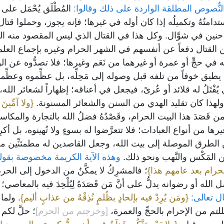
نُّصوص المطلقة الواردة على ذلك وقالوا:
المُطْلَق يُحْمَل على ال
استدامتُهُ وتكميلُه إذا كان أوله في غيرها؛ فإنه يجوز، وحملوا قت
نين في شوَّال. وكل هذا في القتال الذي ليس المقصود منه الدفع، 
 القتال دفعاً عن أنفسهم في الشهر الحرام وغيره بإجماع العلما
الله في حجٍّ أو عمرة أو غيرهما من نَعَم وغيرها؛ فلا تصدُّوه عن ا
الا يطيق خوفاً من تلفه قبل وصوله إلى مَحِلِّه، بل عظِّموه وعظِّ
تَلُ له قلائد أو عُرىً، فيجعل في أعناقه؛ إظهاراً لشعائر الله، و
رم، ولهذا كان تقليد الهدي من السنن والشعائر المسنونة.
{ولا آمِّين
ن قَصَدَ هذا البيت الحرام، وقَصْدُهُ فضلُ الله بالتجارة والمكاس
رها من أنواع العبادات؛ فلا تتعرَّضوا له بسوءٍ ولا تُهينوه، بل أك
أمين الطرق الموصلة إلى بيت الله، وجعل القاصدين له مطمئنِّي
 المَكْس والنَّهب ونحو ذلك.
وهذه الآية الكريمة مخصوصة بقوله
الحرام بعد عامهم هذا}
؛ فالمشرِكُ لا يمكَّنُ من الدخول إلى الح
الله أو رضوانه يدلُّ على أنَّ مَن قَصَدَهُ لِيُلْحِدَ فيه بالمعاصي
ل تعالى:
{ومَن يُرِدْ فيه بإلحادٍ بظُلمٍ نُذِقْهُ من عذابٍ أليم}
. ولما
لتم من الإحرام بالحجِّ والعمرة،
[وخرجتم من الحرم]
؛ حلَّ لكم