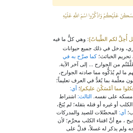
ا أَمْسَكْنَ عَلَيْكُمْ وَاذْكُرُوا اسْمَ اللَّهِ عَلَيْهِ
 أُحِلَّ لكم الطَّيباتُ}
: وهي كلُّ ما فيه
براري، ودخل في ذلك جميع حيوانات
ى تحريم الخبائث؛
كما صرَّح به في
َلَّمْتُم من الجوارح ... إلى آخر الآية.
ما لم يُذَكُّوه مما صادته الجوارح،
معلَّمة بما يُعَدُّ في العرف تعليماً؛
فكلوا مما أمْسَكْنَ عليكم}
؛
أي:
ن أمسكه على نفسه.
الثالث:
اشتراط
لب أو غيره أو قتله بثقله؛ لم يُبَحْ،
ب؛
أي:
المحصِّلات للصيد والمدركات
، مع أنَّ اقتناء الكلب محرَّم؛ لأن
ه ولم يذكر له غسلاً، فدلَّ على