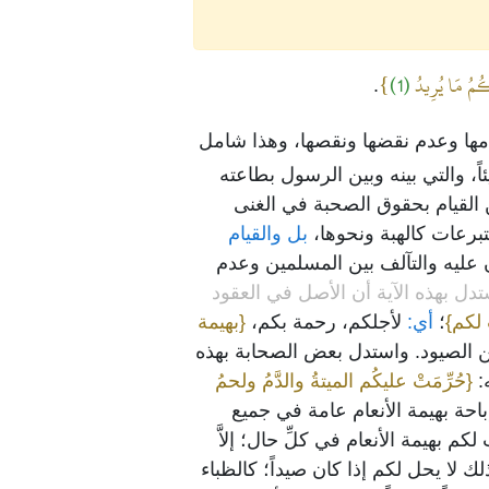
حْكُمُ مَا يُرِيدُ
(1)
}
.
امها وعدم نقضها ونقصها، وهذا شامل
ئاً، والتي بينه وبين الرسول بطاعته
ن القيام بحقوق الصحبة في الغنى
تبرعات كالهبة ونحوها،
بل والقيام
ن عليه والتآلف بين المسلمين وعدم
تدل بهذه الآية أن الأصل في العقود
ت لكم}
؛
أي:
لأجلكم، رحمة بكم،
{بهيمة
 من الصيود. واستدل بعض الصحابة بهذه
ه:
{حُرِّمَتْ عليكُم الميتةُ والدَّمُ ولحمُ
باحة بهيمة الأنعام عامة في جميع
كم بهيمة الأنعام في كلِّ حال؛ إلاَّ
لك لا يحل لكم إذا كان صيداً؛ كالظباء