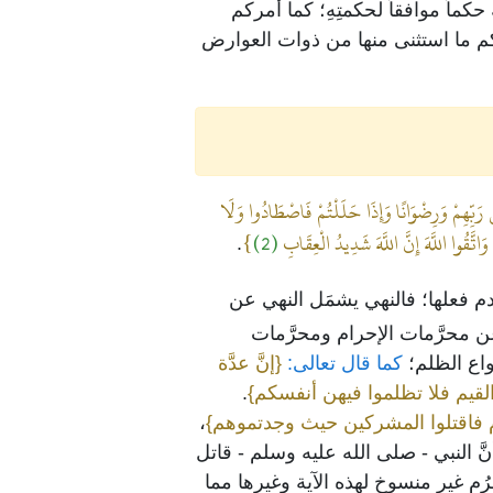
 حكماً موافقاً لحكمتِهِ؛ كما أمركم
يكم ما استثنى منها من ذوات العوارض
ْ رَبِّهِمْ وَرِضْوَانًا وَإِذَا حَلَلْتُمْ فَاصْطَادُوا وَلَا
اتَّقُوا اللَّهَ إِنَّ اللَّهَ شَدِيدُ الْعِقَابِ
(2)
}
.
م فعلها؛ فالنهي يشمَل النهي عن
ن محرَّمات الإحرام ومحرَّمات
واع الظلم؛
كما قال تعالى:
{إنَّ عدَّة
ين القيم فلا تظلموا فيهن أنفسكم}
.
حُرُم فاقتلوا المشركين حيث وجدتموهم}
،
نَّ النبي - صلى الله عليه وسلم - قاتل
ُم غير منسوخ لهذه الآية وغيرها مما