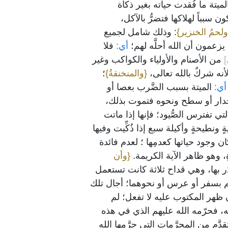
الميتة ما فُقدت حياته بغير ذكاة
ن سبباً لهلاكها فتضرُّ بالآكل،
ولحمُ الخنزير}
: وذلك شامل لجميع
يزعمون أن الله أحلَّه لهم؛
أي:
فلا
]
من الأصنام والأولياء والكواكب وغير
لأنه شركٌ بالله تعالى،
{والمنخنقةُ}
؛
ي:
الميتة بسبب الضَّرب بعصا أو
جدار أو سطح ونحوه فتموت بذلك،
تي تفترس الصُّيود؛ فإنها إذا ماتت
ٍ ونطيحةٍ وأكيلة سبع إذا ذُكِّيت وفيها
ان وجود حياتها كعدمِها ؛ لعدم فائدة
وةِ، وهو ظاهر الآية الكريمة.
{وأن
ر بها، وهي قداح ثلاثة كانت تستعمل
دُهم بسفر أو عرس أو نحوهما؛ أجال تلك
 ظهر المكتوب عليه لا تفعل؛ لم
، فحرّمه الله عليهم الذي في هذه
دَّم من المحرَّمات التي حرَّمها الله