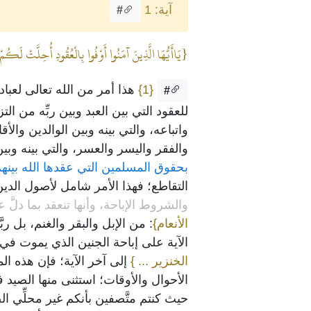
آية: 1
#
{يَاأَيُّهَا الَّذِينَ آمَنُوا أَوْفُوا بِالْعُقُودِ أُحِلَّتْ لَكُمْ
{1}
هذا أمر من الله تعالى لعباده
#
للعقود التي بين العبد وبين ربِّه من ال
واتباعه، والتي بينه وبين الوالدين وا
والفقر واليسر والعسر، والتي بينه وبي
بحقوق المسلمين التي عقدها الله بينه
التقاطع؛ فهذا الأمر شامل لأصول الدين و
والشروط الإباحة، وأنها تنعقد بما دلَّ 
الأنعام}
: من الإبل والبقر والغنم، بل 
الآية على إباحة الجنين الذي يموت في 
الخنزير ... }
إلى آخر الآية؛ فإن هذه ال
الأحوال والأوقات؛ استثنى منها الصيد 
حيث كنتم متَّصفين بأنكم غير محلِّي ال