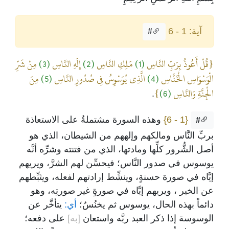
آية: 1 - 6
#
{قُلْ أَعُوذُ بِرَبِّ النَّاسِ
(1)
مَلِكِ النَّاسِ
(2)
إِلَهِ النَّاسِ
(3)
مِنْ شَرِّ
الْوَسْوَاسِ الْخَنَّاسِ
(4)
الَّذِي يُوَسْوِسُ فِي صُدُورِ النَّاسِ
(5)
مِنَ
الْجِنَّةِ وَالنَّاسِ
(6)
}
.
{1 - 6}
وهذه السورة مشتملةٌ على الاستعاذة
#
بربِّ النَّاس ومالكهم وإلههم من الشيطان، الذي هو
أصل الشُّرور كلِّها ومادتها، الذي من فتنته وشرِّه أنَّه
يوسوس في صدور النَّاس؛ فيحسِّن لهم الشرَّ، ويريهم
إيَّاه في صورة حسنةٍ، وينشِّط إرادتهم لفعله، ويثبِّطهم
عن الخير ، ويريهم إيَّاه في صورةٍ غير صورتِه، وهو
دائماً بهذه الحال، يوسوس ثم يخنُسُ؛
أي:
يتأخَّر عن
الوسوسة إذا ذكر العبد ربَّه واستعان
[به]
على دفعه؛