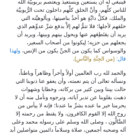
فينبغي له أن يستعين ويستعيذ ويعتصم بربوبيَّة الله
للناس كلِّهم، وأنَّ الخلق كلَّهم داخلون تحت الرُّبوبيَّة
والملك، فكلُّ دابَّةٍ هو آخذٌ بناصيتها، وبألوهيَّته التي
خلقهم لأجلها؛ فلا تتمُّ لهم إلاَّ بدفع شرِّ عدوِّهم الذي
يريد أن يقتَطِعَهم عنها ويحول بينهم وبينها، ويريد أن
يجعلهم من حزبِه؛ لِيكونوا من أصحاب السعير،
والوسواس كما يكون من الجنِّ يكون من الإنس،
ولهذا
قال:
{من الجِنَّةِ والنَّاسِ}
.
والحمد لله رب العالمين أولاً وآخراً وظاهراً وباطناً،
ونسأله تعالى أن يتم نعمته، وأن يعفو عنا ذنوبنا التي
حالت بيننا وبين كثير من بركاته، وخطايا وشهوات
ذهبت بقلوبنا عن تدبر آياته، ونرجوه ونأمل منه أن لا
يحرمنا خير ما عنده بشرِّ ما عندنا؛ فإنه لا ييأس من
روح الله إلا القوم الكافرون، ولا يقنط من رحمته إلا
الضَّالُّون ، وصلى الله وسلم على رسوله محمد وعلى
آله وصحبه أجمعين، صلاة وسلاماً دائمين متواصلين أبد