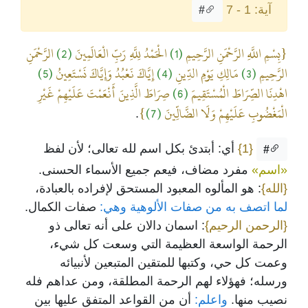
آية: 1 - 7
#
{بِسْمِ اللَّهِ الرَّحْمَنِ الرَّحِيمِ
(1)
الْحَمْدُ لِلَّهِ رَبِّ الْعَالَمِينَ
(2)
الرَّحْمَنِ
الرَّحِيمِ
(3)
مَالِكِ يَوْمِ الدِّينِ
(4)
إِيَّاكَ نَعْبُدُ وَإِيَّاكَ نَسْتَعِينُ
(5)
اهْدِنَا الصِّرَاطَ الْمُسْتَقِيمَ
(6)
صِرَاطَ الَّذِينَ أَنْعَمْتَ عَلَيْهِمْ غَيْرِ
الْمَغْضُوبِ عَلَيْهِمْ وَلَا الضَّالِّينَ
(7)
}
.
{1}
أي: أبتدئ بكل اسم لله تعالى؛ لأن لفظ
#
«اسم»
مفرد مضاف، فيعم جميع الأسماء الحسنى.
{الله}
: هو المألوه المعبود المستحق لإفراده بالعبادة،
لما اتصف به من صفات الألوهية وهي:
صفات الكمال.
{الرحمن الرحيم}
: اسمان دالان على أنه تعالى ذو
الرحمة الواسعة العظيمة التي وسعت كل شيء،
وعمت كل حي، وكتبها للمتقين المتبعين لأنبيائه
ورسله؛ فهؤلاء لهم الرحمة المطلقة، ومن عداهم فله
نصيب منها.
واعلم:
أن من القواعد المتفق عليها بين