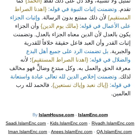
تمثيل ولا تشبيه، وقد دل على ذلك لفظ
{الحمد}
كما
تقدم.
وتضمنت إثبات النبوة في قوله:
{اهدنا الصراط
المستقيم}
لأن ذلك ممتنع بدون الرسالة.
وإثبات الجزاء
على الأعمال في قوله:
{مالك يوم الدين}
وأن الجزاء
يكون بالعدل لأن الدين معناه الجزاء بالعدل. وتضمنت
إثبات القدر وأن العبد فاعل حقيقة خلافاً للقدرية
والجبرية.
بل تضمنت الرد على جميع أهل البدع
والضلال في قوله:
{اهدنا الصراط المستقيم}
؛ لأنه
معرفة الحق والعمل به. وكل مبتدعٍ وضالٍّ فهو مخالف
لذلك.
وتضمنت إخلاص الدين لله تعالى عبادة واستعانة
في قوله:
{إياك نعبد وإياك نستعين}
. فالحمد لله رب
العالمين.
By
IslamHouse.com
-
IslamEnc.com
Saadi.IslamEnc.com
-
Kids.IslamEnc.com
-
Riyadh.IslamEnc.com
Iman.IslamEnc.com
-
Anees.IslamEnc.com
-
QA.IslamEnc.com