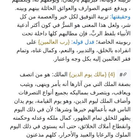
، ويدفع عنهم الصوارف والعوائق الحائلة بينهم وبينه.
وحقيقتها:
تربية التوفيق لكل خير والعصمة من كل
شر، ولعل هذا المعنى هو السرُّ في كون أكثر أدعية
الأنبياء بلفظ الربِّ، فإن مطالبهم كلها داخلة تحت
ربوبيته الخاصة؛
فدل قوله:
{رب العالمين}
على
انفراده بالخلق، والتدبير، والنعم، وكمال غناه، وتمام
فقر العالمين إليه بكل وجه واعتبار.
{4}
{مالك يوم الدين}
المالك: هو من اتصف
#
بصفة الملك التي من آثارها أنه يأمر وينهى، ويثيب
ويعاقب، ويتصرف بمماليكه بجميع أنواع التصرفات
وأضاف الملك ليوم الدين، وهو يوم القيامة، يوم يدان
الناس فيه بأعمالهم خيرها وشرها؛ لأن في ذلك اليوم
يظهر للخلق تمام الظهور، كمال ملكه وعدله وحكمته
وانقطاع أملاك الخلائق، حتى أنه يستوي في ذلك اليوم
الملوك والرعايا والعبيد والأحرار، كلهم مذعنون