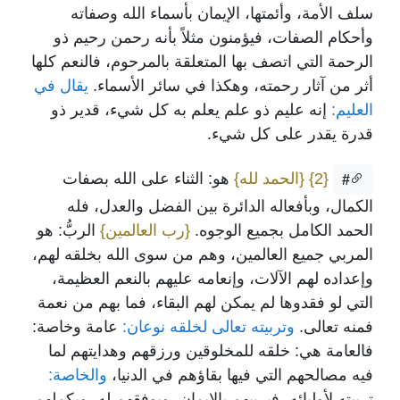
سلف الأمة، وأئمتها، الإيمان بأسماء الله وصفاته
وأحكام الصفات، فيؤمنون مثلاً بأنه رحمن رحيم ذو
الرحمة التي اتصف بها المتعلقة بالمرحوم، فالنعم كلها
أثر من آثار رحمته، وهكذا في سائر الأسماء.
يقال في
العليم:
إنه عليم ذو علم يعلم به كل شيء، قدير ذو
قدرة يقدر على كل شيء.
{2}
{الحمد لله}
هو: الثناء على الله بصفات
#
الكمال، وبأفعاله الدائرة بين الفضل والعدل، فله
الحمد الكامل بجميع الوجوه.
{رب العالمين}
الربُّ: هو
المربي جميع العالمين، وهم من سوى الله بخلقه لهم،
وإعداده لهم الآلات، وإنعامه عليهم بالنعم العظيمة،
التي لو فقدوها لم يمكن لهم البقاء، فما بهم من نعمة
فمنه تعالى.
وتربيته تعالى لخلقه نوعان:
عامة وخاصة:
فالعامة هي: خلقه للمخلوقين ورزقهم وهدايتهم لما
فيه مصالحهم التي فيها بقاؤهم في الدنيا،
والخاصة:
تربيته لأوليائه، فيربيهم بالإيمان، ويوفقهم له، ويكملهم