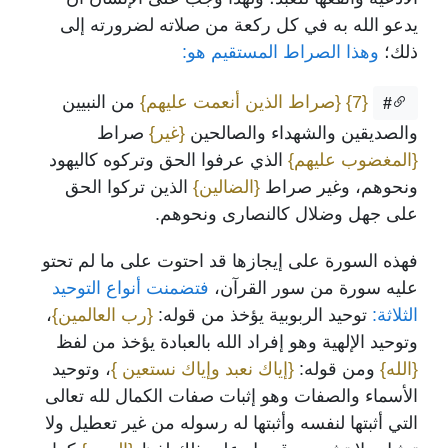
يدعو الله به في كل ركعة من صلاته لضرورته إلى
ذلك؛
وهذا الصراط المستقيم هو:
{7}
{صراط الذين أنعمت عليهم}
من النبيين
#
والصديقين والشهداء والصالحين
{غير}
صراط
{المغضوب عليهم}
الذي عرفوا الحق وتركوه كاليهود
ونحوهم، وغير صراط
{الضالين}
الذين تركوا الحق
على جهل وضلال كالنصارى ونحوهم.
فهذه السورة على إيجازها قد احتوت على ما لم تحتو
عليه سورة من سور القرآن،
فتضمنت أنواع التوحيد
الثلاثة:
توحيد الربوبية يؤخذ من قوله:
{رب العالمين}
،
وتوحيد الإلهية وهو إفراد الله بالعبادة يؤخذ من لفظ
{الله}
ومن قوله:
{إياك نعبد وإياك نستعين }
، وتوحيد
الأسماء والصفات وهو إثبات صفات الكمال لله تعالى
التي أثبتها لنفسه وأثبتها له رسوله من غير تعطيل ولا