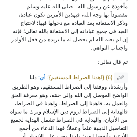
مأخوذة عن رسول الله - صلى الله عليه وسلم -
مقصوداً بها وجه الله، فبهذين الأمرين تكون عبادة،
وذكر الاستعانة بعد العبادة مع دخولها فيها؛ لاحتياج
العبد في جميع عباداته إلى الاستعانة بالله تعالى؛ فإنه
إن لم يعنه الله لم يحصل له ما يريده من فعل الأوامر
واجتناب النواهي.
ثم قال تعالى:
{6}
{اهدنا الصراط المستقيم}
؛
أي:
دلنا
#
وأرشدنا، ووفقنا إلى الصراط المستقيم، وهو الطريق
الواضح الموصل إلى الله وإلى جنته، وهو معرفة الحق
والعمل به، فاهدنا إلى الصراط، واهدنا في الصراط،
فالهداية إلى الصراط لزوم دين الإسلام وترك ما سواه
من الأديان، والهداية في الصراط تشمل الهداية لجميع
التفاصيل الدينية علماً وعملاً؛ فهذا الدعاء من أجمع
الأدعية وأنفعها للعبد؛ ولهذا وجب على الإنسان أن