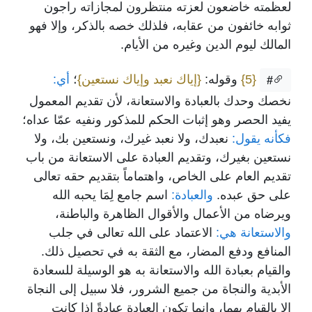
لعظمته خاضعون لعزته منتظرون لمجازاته راجون
ثوابه خائفون من عقابه، فلذلك خصه بالذكر، وإلا فهو
المالك ليوم الدين وغيره من الأيام.
{5}
وقوله:
{إياك نعبد وإياك نستعين}
؛
أي:
#
نخصك وحدك بالعبادة والاستعانة، لأن تقديم المعمول
يفيد الحصر وهو إثبات الحكم للمذكور ونفيه عمّا عداه؛
فكأنه يقول:
نعبدك، ولا نعبد غيرك، ونستعين بك، ولا
نستعين بغيرك، وتقديم العبادة على الاستعانة من باب
تقديم العام على الخاص، واهتماماً بتقديم حقه تعالى
على حق عبده.
والعبادة:
اسم جامع لِمَا يحبه الله
ويرضاه من الأعمال والأقوال الظاهرة والباطنة،
والاستعانة هي:
الاعتماد على الله تعالى في جلب
المنافع ودفع المضار، مع الثقة به في تحصيل ذلك.
والقيام بعبادة الله والاستعانة به هو الوسيلة للسعادة
الأبدية والنجاة من جميع الشرور، فلا سبيل إلى النجاة
إلا بالقيام بهما، وإنما تكون العبادة عبادةً إذا كانت